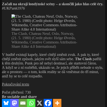
Vnitřní
Začali na okraji londýnské scény – a skončili jako hlas celé éry.
vesmír
#UKPunk1976
moderního
jazzu
The Clash, Chateau Neuf, Oslo, Norway,
(21. 5. 1980) (Credit photo: Helge Øverås,
Wikimedia, Creative Commons Attribution-
Share Alike 4.0 International)
V hudbě existují kapely, které chtějí změnit zvuk. A pak ty, které
chtějí změnit způsob, jakým svět slyší sám sebe.
The Clash
patřili
k těm druhým. Punk pro ně nebyl destinací, ale startovní čárou.
A když se z ní rozběhli, ukázalo se, že jejich příběh nebude o stylu,
ale o prostoru — o tom, kolik reality se dá vměstnat do tří minut,
aniž by se to celé rozpadlo.
Když
Pokračování textu
punk
Počet přečtení:
730
nestačí
Be sociable and share
|
The
Clash