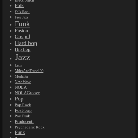
Electronica
Folk
Folk Rock
Free Jazz
Funk
Fusion
Gospel
Hard bop
Hip hop
Jazz
Latin
MilesAndTrane100
Modalita
New Wave
NOLA
NOLAGroove
Pop
Pop Rock
Post-bop
Post Punk
Producenti
Psychedelic Rock
Punk