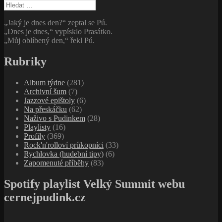
Vyhledávání
„Jaký je dnes den?“ zeptal se Pú.
„Dnes je dnes,“ vypísklo Prasátko.
„Můj oblíbený den,“ řekl Pú.
Rubriky
Album týdne
(281)
Archivní šum
(7)
Jazzové epištoly
(6)
Na přeskáčku
(62)
Naživo s Pudinkem
(28)
Playlisty
(16)
Profily
(369)
Rock'n'rolloví průkopníci
(33)
Rychlovka (hudební tipy)
(6)
Zapomenuté příběhy
(83)
Spotify playlist Velký Summit webu
cernejpudink.cz