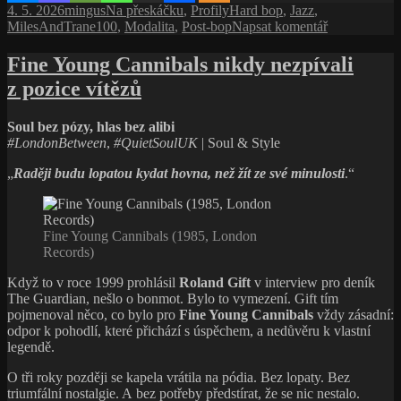
Publikováno:
Autor:
Rubriky:
Štítky:
4. 5. 2026
mingus
Na přeskáčku
,
Profily
Hard bop
,
Jazz
,
se
pro
MilesAndTrane100
,
Modalita
,
Post-bop
Napsat komentář
jazz
text
naučil
s
Fine Young Cannibals nikdy nezpívali
plout
názvem
z pozice vítězů
Druhý
velký
kvintet
Soul bez pózy, hlas bez alibi
Milese
#LondonBetween
,
#QuietSoulUK
| Soul & Style
Davise:
když
„
Raději budu lopatou kydat hovna, než žít ze své minulosti
.“
se
jazz
naučil
plout
Fine Young Cannibals (1985, London
Records)
Když to v roce 1999 prohlásil
Roland Gift
v interview pro deník
The Guardian, nešlo o bonmot. Bylo to vymezení. Gift tím
pojmenoval něco, co bylo pro
Fine Young Cannibals
vždy zásadní:
odpor k pohodlí, které přichází s úspěchem, a nedůvěru k vlastní
legendě.
O tři roky později se kapela vrátila na pódia. Bez lopaty. Bez
triumfální nostalgie. A bez potřeby předstírat, že se nic nestalo.