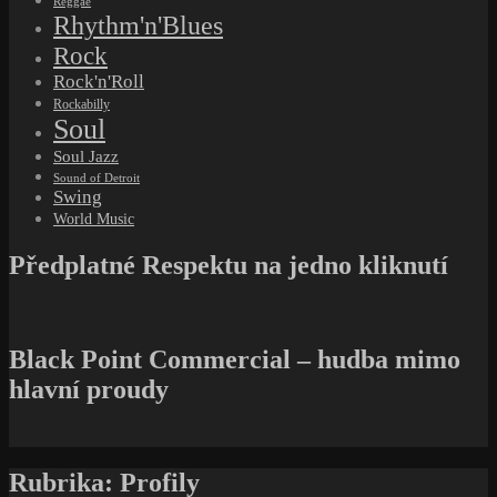
Reggae
Rhythm'n'Blues
Rock
Rock'n'Roll
Rockabilly
Soul
Soul Jazz
Sound of Detroit
Swing
World Music
Předplatné Respektu na jedno kliknutí
Black Point Commercial – hudba mimo
hlavní proudy
Rubrika:
Profily