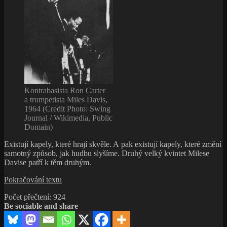
a nikdy
o tom
nemluvil
Kontrabasista Ron Carter
a trumpetista Miles Davis,
1964 (Credit Photo: Swing
Journal / Wikimedia, Public
Domain)
Existují kapely, které hrají skvěle. A pak existují kapely, které změní
samotný způsob, jak hudbu slyšíme. Druhý velký kvintet Milese
Davise patří k těm druhým.
Druhý
Pokračování textu
velký
Počet přečtení:
924
kvintet
Be sociable and share
Milese
Davise:
když