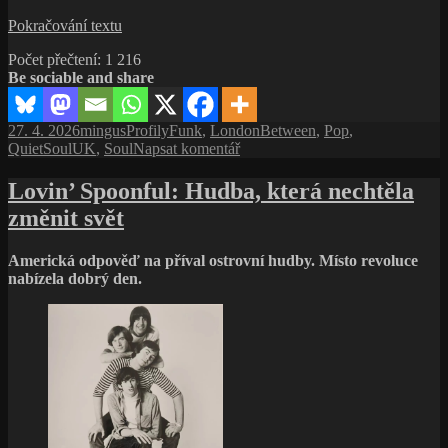
Fine
Pokračování textu
Young
Počet přečtení:
1 216
Cannibals
Be sociable and share
nikdy
nezpívali
z pozice
Publikováno:
Autor:
Rubriky:
Štítky:
27. 4. 2026
mingus
Profily
Funk
,
LondonBetween
,
Pop
,
vítězů
pro
QuietSoulUK
,
Soul
Napsat komentář
text
s
Lovin’ Spoonful: Hudba, která nechtěla
názvem
změnit svět
Fine
Young
Cannibals
Americká odpověď na příval ostrovní hudby. Místo revoluce
nikdy
nabízela dobrý den.
nezpívali
z pozice
vítězů