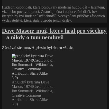
Hudební osobnosti, které posouvaly moderní hudbu dál – talentem,
vizí nebo poctivou prací. Známá jména i nedocenění dříči, bez
kterých by byl hudební svět chudší. Nechybí ani příběhy zásadních
vydavatelství, která stála u zrodu jejich dráhy.
Dave Mason: muž, který hrál pro všechny
– a nikdy o tom nemluvil
Zůstával stranou. A přesto byl skoro všude.
Anglický kytarista Dave
Mason, 1974(Credit photo:
Jim Summaria, Wikimedia,
Creative Commons
Attribution-Share Alike
3.0)