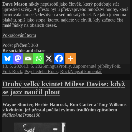
Dave Mason
nikdy nepůsobil jako člověk, který potřebuje stát
uprostřed scény. A přesto byl u překvapivého množství hudby, která
formovala konec šedesátých a sedmdesátých let. Ne jako jméno na
plakátu, spíš jako stopa, kterou najdete ve chvíli, kdy začnete číst
malé řádky na obalech desek.
Dave
Pokračování textu
Mason:
Počet přečtení:
360
muž,
Be sociable and share
který
hrál
pro
Publikováno:
Autor:
Rubriky:
Štítky:
13. 5. 2026
13. 5. 2026
mingus
Profily
,
Zapomenuté příběhy
Folk
,
všechny
pro
Folk Rock
,
Psychedelic Rock
,
Rock
Napsat komentář
–
text
a nikdy
s
Druhý velký kvintet Milese Davise: když
o tom
názvem
nemluvil
se jazz naučil plout
Dave
Mason:
muž,
Wayne Shorter, Herbie Hancock, Ron Carter a Tony Williams
který
v kvintetu, jež přestal počítat rytmus tradičním způsobem
hrál
#MilesAndTrane100
pro
všechny
–