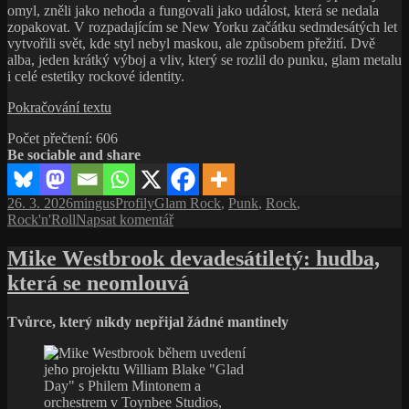
omyl, zněli jako nehoda a fungovali jako událost, která se nedala
zopakovat. V rozpadajícím se New Yorku začátku sedmdesátých let
vytvořili svět, kde styl nebyl maskou, ale způsobem přežití. Dvě
alba, jeden krátký výboj a vliv, který se rozlil do punku, glam metalu
i celé estetiky rockové identity.
New
Pokračování textu
York
Počet přečtení:
606
Dolls:
Be sociable and share
Kapela,
která
neměla
Publikováno:
Autor:
Rubriky:
Štítky:
26. 3. 2026
mingus
Profily
Glam Rock
,
Punk
,
Rock
,
přežít
pro
Rock'n'Roll
Napsat komentář
—
text
a změnila
s
Mike Westbrook devadesátiletý: hudba,
všechno
názvem
která se neomlouvá
New
York
Dolls:
Tvůrce, který nikdy nepřijal žádné mantinely
Kapela,
která
neměla
přežít
—