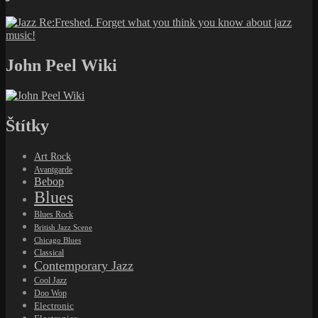
John Peel Wiki
Štítky
Art Rock
Avantgarde
Bebop
Blues
Blues Rock
British Jazz Scene
Chicago Blues
Classical
Contemporary Jazz
Cool Jazz
Doo Wop
Electronic