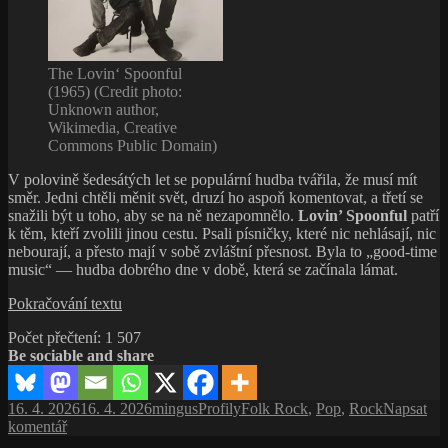
The Lovin‘ Spoonful
(1965) (Credit photo:
Unknown author,
Wikimedia, Creative
Commons Public Domain)
V polovině šedesátých let se populární hudba tvářila, že musí mít
směr. Jedni chtěli měnit svět, druzí ho aspoň komentovat, a třetí se
snažili být u toho, aby se na ně nezapomnělo.
Lovin’ Spoonful
patří
k těm, kteří zvolili jinou cestu. Psali písničky, které nic nehlásají, nic
nebourají, a přesto mají v sobě zvláštní přesnost. Byla to „good-time
music“ — hudba dobrého dne v době, která se začínala lámat.
Lovin’
Pokračování textu
Spoonful:
Počet přečtení:
1 507
Hudba,
Be sociable and share
která
nechtěla
změnit
Publikováno:
Autor:
Rubriky:
Štítky:
16. 4. 2026
16. 4. 2026
mingus
Profily
Folk Rock
,
Pop
,
Rock
Napsat
svět
pro
komentář
text