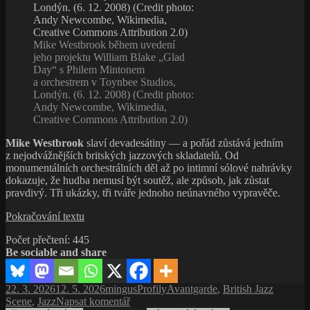
a změnila
všechno
Mike Westbrook během uvedení
jeho projektu William Blake „Glad
Day“ s Philem Mintonem
a orchestrem v Toynbee Studios,
Londýn. (6. 12. 2008) (Credit photo:
Andy Newcombe, Wikimedia,
Creative Commons Attribution 2.0)
Mike Westbrook
slaví devadesátiny — a pořád zůstává jedním
z nejodvážnějších britských jazzových skladatelů. Od
monumentálních orchestrálních děl až po intimní sólové nahrávky
dokazuje, že hudba nemusí být soutěž, ale způsob, jak zůstat
pravdivý. Tři ukázky, tři tváře jednoho neúnavného vypravěče.
Mike
Pokračování textu
Westbrook
Počet přečtení:
445
devadesátiletý:
Be sociable and share
hudba,
která
se
Publikováno:
Autor:
Rubriky:
Štítky:
22. 3. 2026
12. 5. 2026
mingus
Profily
Avantgarde
,
British Jazz
neomlouvá
pro
Scene
,
Jazz
Napsat komentář