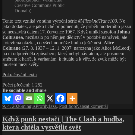
Creative Commons Public
Domain)
Tento text vzniká ve stínu výroční série
#MilesAndTrane100
. Ne
jako dodatek, ale jako tiché připomenutí, že příběh moderního jazzu
se neuzavírá datem 17. července 1967. Když umlkl saxofon
Johna
Coltranea
, nezůstalo po něm jen dědictví v podobě nahrávek, ale
i otevřená otázka, co všechno může hudba ještě nést.
Alice
Coltrane
(27. 8. 1937 – 12. 1. 2007, narozena jako Alice McLeod)
na ni odpověděla způsobem, který nebyl návratem, ale posunem —
směrem k harfě, k varhanám, k rituálu a k víře, že zvuk může být
mostem mezi světy.
Alice
Pokračování textu
Coltrane:
Počet přečtení:
1 252
Vnitřní
Be sociable and share
vesmír
moderního
jazzu
Publikováno:
Autor:
Rubriky:
Štítky:
pro
9. 4. 2026
mingus
Profily
Jazz
,
Post-bop
Napsat komentář
text
s
Když punk nestačí | The Clash a hudba,
názvem
která chtěla vysvětlit svět
Alice
Coltrane: