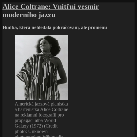
s
Alice Coltrane: Vnitřní vesmír
názvem
moderního jazzu
Lovin’
Spoonful:
Hudba,
Hudba, která nehledala pokračování, ale proměnu
která
nechtěla
změnit
svět
Americká jazzová pianistka
a harfenistka Alice Coltrane
na reklamní fotografii pro
propagaci alba World
Galaxy (1972) (Credit
photo: Unknown
photographer, Wikimedia,