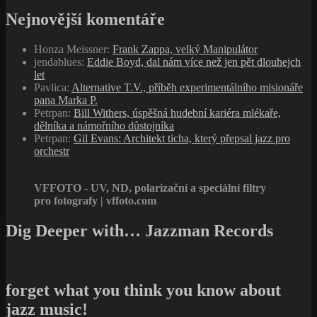
Nejnovější komentáře
Honza Meissner
:
Frank Zappa, velký Manipulátor
jendablues
:
Eddie Boyd, dal nám více než jen pět dlouhejch
let
Pavlica
:
Alternative T.V., příběh experimentálního misionáře
pana Marka P.
Petrpan
:
Bill Withers, úspěšná hudební kariéra mlékaře,
dělníka a námořního důstojníka
Petrpan
:
Gil Evans: Architekt ticha, který přepsal jazz pro
orchestr
VFFOTO - UV, ND, polarizační a speciální filtry
pro fotografy | vffoto.com
Dig Deeper with… Jazzman Records
forget what you think you know about
jazz music!