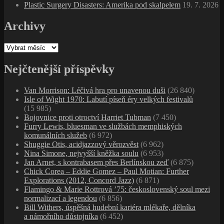
Plastic Surgery Disasters: Amerika pod skalpelem
19. 7. 2026
Archivy
Archivy
Nejčtenější příspěvky
Van Morrison: Léčivá hra pro unavenou duši
(26 840)
Isle of Wight 1970: Labutí píseň éry velkých festivalů
(15 985)
Bojovnice proti otroctví Harriet Tubman
(7 450)
Furry Lewis, bluesman ve službách memphiských
komunálních služeb
(6 972)
Shuggie Otis, acidjazzový věrozvěst
(6 962)
Nina Simone, nejvyšší kněžka soulu
(6 953)
Jan Arnet, s kontrabasem přes Berlínskou zeď
(6 875)
Chick Corea – Eddie Gomez – Paul Motian: Further
Explorations (2012, Concord Jazz)
(6 871)
Flamingo & Marie Rottrová ’75: československý soul mezi
normalizací a legendou
(6 856)
Bill Withers, úspěšná hudební kariéra mlékaře, dělníka
a námořního důstojníka
(6 452)