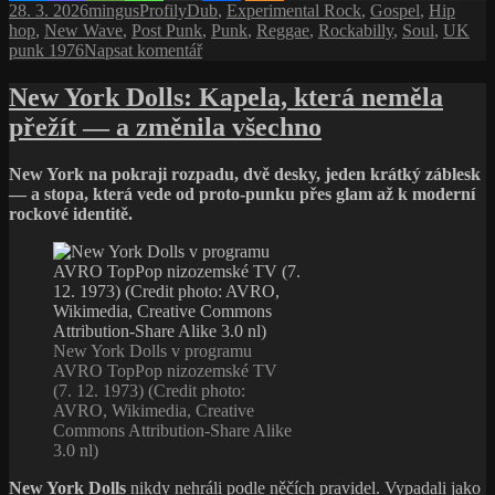
Publikováno:
Autor:
Rubriky:
Štítky:
28. 3. 2026
mingus
Profily
Dub
,
Experimental Rock
,
Gospel
,
Hip
a hudba,
hop
,
New Wave
,
Post Punk
,
Punk
,
Reggae
,
Rockabilly
,
Soul
,
UK
která
pro
punk 1976
Napsat komentář
chtěla
text
vysvětlit
s
New York Dolls: Kapela, která neměla
svět
názvem
přežít — a změnila všechno
Když
punk
nestačí
New York na pokraji rozpadu, dvě desky, jeden krátký záblesk
|
— a stopa, která vede od proto-punku přes glam až k moderní
The
rockové identitě.
Clash
a hudba,
která
chtěla
vysvětlit
svět
New York Dolls v programu
AVRO TopPop nizozemské TV
(7. 12. 1973) (Credit photo:
AVRO, Wikimedia, Creative
Commons Attribution-Share Alike
3.0 nl)
New York Dolls
nikdy nehráli podle něčích pravidel. Vypadali jako