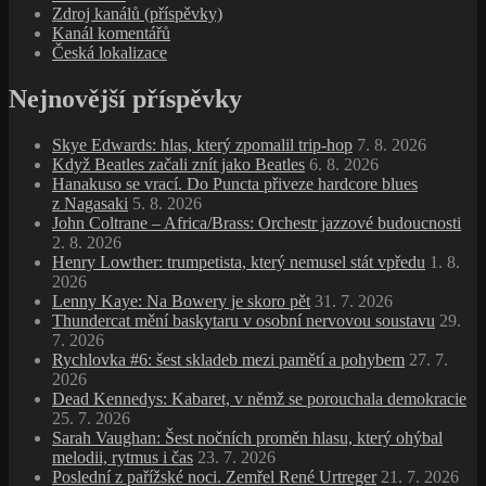
Zdroj kanálů (příspěvky)
Kanál komentářů
Česká lokalizace
Nejnovější příspěvky
Skye Edwards: hlas, který zpomalil trip‑hop
7. 8. 2026
Když Beatles začali znít jako Beatles
6. 8. 2026
Hanakuso se vrací. Do Puncta přiveze hardcore blues
z Nagasaki
5. 8. 2026
John Coltrane – Africa/Brass: Orchestr jazzové budoucnosti
2. 8. 2026
Henry Lowther: trumpetista, který nemusel stát vpředu
1. 8.
2026
Lenny Kaye: Na Bowery je skoro pět
31. 7. 2026
Thundercat mění baskytaru v osobní nervovou soustavu
29.
7. 2026
Rychlovka #6: šest skladeb mezi pamětí a pohybem
27. 7.
2026
Dead Kennedys: Kabaret, v němž se porouchala demokracie
25. 7. 2026
Sarah Vaughan: Šest nočních proměn hlasu, který ohýbal
melodii, rytmus i čas
23. 7. 2026
Poslední z pařížské noci. Zemřel René Urtreger
21. 7. 2026