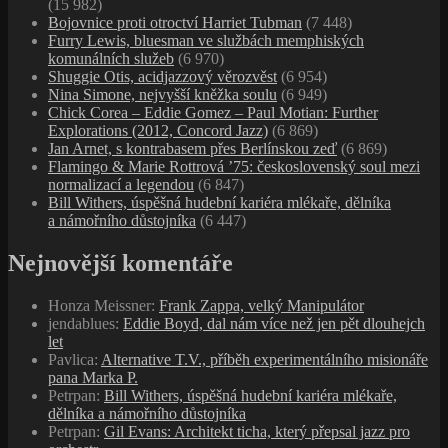
(15 982)
Bojovnice proti otroctví Harriet Tubman
(7 448)
Furry Lewis, bluesman ve službách memphiských
komunálních služeb
(6 970)
Shuggie Otis, acidjazzový věrozvěst
(6 954)
Nina Simone, nejvyšší kněžka soulu
(6 949)
Chick Corea – Eddie Gomez – Paul Motian: Further
Explorations (2012, Concord Jazz)
(6 869)
Jan Arnet, s kontrabasem přes Berlínskou zeď
(6 869)
Flamingo & Marie Rottrová ’75: československý soul mezi
normalizací a legendou
(6 847)
Bill Withers, úspěšná hudební kariéra mlékaře, dělníka
a námořního důstojníka
(6 447)
Nejnovější komentáře
Honza Meissner
:
Frank Zappa, velký Manipulátor
jendablues
:
Eddie Boyd, dal nám více než jen pět dlouhejch
let
Pavlica
:
Alternative T.V., příběh experimentálního misionáře
pana Marka P.
Petrpan
:
Bill Withers, úspěšná hudební kariéra mlékaře,
dělníka a námořního důstojníka
Petrpan
:
Gil Evans: Architekt ticha, který přepsal jazz pro