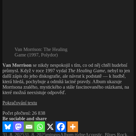
Van Morrison: The Healing
Game (1997, Polydor)
Van Morrison
se nikdy nespokojil s tím, co od něj chtěl hudební
průmysl. Když v roce 1997 vydal
The Healing Game
, nebyl to jen
další zápis do jeho diskografie, ale návrat k podstatě — k hudbě,
která hledá, pochybuje a odmítá laciné pravdy. Album ukazuje
Morrisona zralého, mystického a stále fascinovaného otázkami, na
které možná neexistuje odpověď.
Van
Pokračování textu
Morrison:
Počet přečtení:
26 838
Léčivá
Be sociable and share
hra
pro
unavenou
Publikováno:
Autor:
Rubriky:
Štítky:
31. 8. 2025
31. 8. 2025
mingus
Album týdne
Acoustic
,
Blues Rock
,
duši