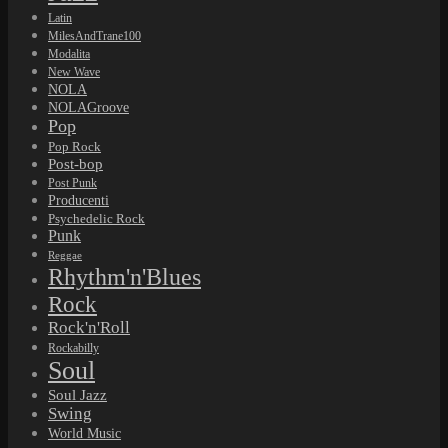
Latin
MilesAndTrane100
Modalita
New Wave
NOLA
NOLAGroove
Pop
Pop Rock
Post-bop
Post Punk
Producenti
Psychedelic Rock
Punk
Reggae
Rhythm'n'Blues
Rock
Rock'n'Roll
Rockabilly
Soul
Soul Jazz
Swing
World Music