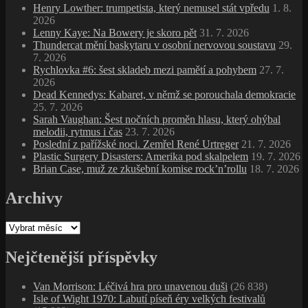
Henry Lowther: trumpetista, který nemusel stát vpředu
1. 8.
2026
Lenny Kaye: Na Bowery je skoro pět
31. 7. 2026
Thundercat mění baskytaru v osobní nervovou soustavu
29.
7. 2026
Rychlovka #6: šest skladeb mezi pamětí a pohybem
27. 7.
2026
Dead Kennedys: Kabaret, v němž se porouchala demokracie
25. 7. 2026
Sarah Vaughan: Šest nočních proměn hlasu, který ohýbal
melodii, rytmus i čas
23. 7. 2026
Poslední z pařížské noci. Zemřel René Urtreger
21. 7. 2026
Plastic Surgery Disasters: Amerika pod skalpelem
19. 7. 2026
Brian Case, muž ze zkušební komise rock’n’rollu
18. 7. 2026
Archivy
Archivy
Nejčtenější příspěvky
Van Morrison: Léčivá hra pro unavenou duši
(26 838)
Isle of Wight 1970: Labutí píseň éry velkých festivalů