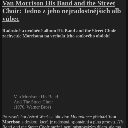
s
Van Morrison His Band and the Street
jasné,
názvem
co
Choir: Jedno z jeho nejradostnějších alb
Stephen
to
Stills:
vůbec
je.“
„Něco
se
Radostné a uvolněné album His Band and the Street Choir
tu
zachycuje Morrisona na vrcholu jeho soulového období
děje.
Není
ale
úplně
jasné,
co
to
je.“
Van Morrison: His Band
And The Street Choir
(1970, Warner Bros)
Po zasněném
Astral Weeks
a hitovém
Moondance
přichází
Van
Morrison
s deskou, která je radostná, spontánní a plná groovu.
His
Band and the Street Choir
možná není mistrovským dílem, ale má