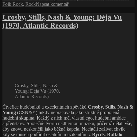
pro
Folk Rock
,
Rock
Napsat komentář
text
s
Crosby, Stills, Nash & Young: Déjà Vu
názvem
(1970, Atlantic Records)
Van
Morrison:
Léčivá
hra
pro
unavenou
duši
Crosby, Stills, Nash &
Young: Déjà Vu (1970,
Atlantic Records)
Čtveřice hudebníků a excelentních zpěváků
Crosby, Stills, Nash &
Young
(CSN&Y) nikdy nepracovala jako striktně propojená
hudební skupina. Každý z nich měl vlastní ego, hudební ambice
a představy. Společně tvořili nádhernou muziku, přičemž dělali vše,
aby znovu neskončili jako běžná kapela. Nechtěli zažívat chvíle,
kdy se museli podřídit ostatním muzikantům z
Byrds
,
Buffalo