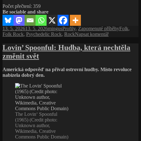
Mason:
Počet přečtení:
359
muž,
Be sociable and share
který
hrál
pro
Publikováno:
Autor:
Rubriky:
Štítky:
13. 5. 2026
13. 5. 2026
mingus
Profily
,
Zapomenuté příběhy
Folk
,
všechny
pro
Folk Rock
,
Psychedelic Rock
,
Rock
Napsat komentář
–
text
a nikdy
s
Lovin’ Spoonful: Hudba, která nechtěla
o tom
názvem
nemluvil
změnit svět
Dave
Mason:
muž,
Americká odpověď na příval ostrovní hudby. Místo revoluce
který
nabízela dobrý den.
hrál
pro
všechny
–
a nikdy
o tom
nemluvil
The Lovin‘ Spoonful
(1965) (Credit photo:
Unknown author,
Wikimedia, Creative
Commons Public Domain)