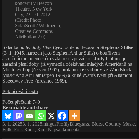
koncertu v Beacon
Theatre, New York
City, 22. 10. 2012
(Credit Photo:
SolarScott / Wikimedia,
Creative Commons
Attribution 2.0)
Skladba
Suite: Judy Blue Eyes
rodilého Texasana
Stephena Stillse
(3. 1. 1945, narozen jako Stephen Arthur Stills) o bouřlivém
a zničujícím mileneckém vztahu se zpěvačkou
Judy Collins
, je
zásadní písní doby, již vymezila očekávání mladých Američanů na
Monterey Pop (červen 1967), proklamace svobody ve Woodstock
Music And Art Fair (srpen 1969) a kruté vystřízlivění při Altamont
Speedway Free (prosinec 1969).
Stephen
Pokračování textu
Stills:
Počet přečtení:
749
„Něco
Be sociable and share
se
tu
děje.
Publikováno:
Autor:
Rubriky:
Štítky:
3. 1. 2025
3. 1. 2025
mingus
Profily
Bluegrass
,
Blues
,
Country Music
,
Není
pro
Folk
,
Folk Rock
,
Rock
Napsat komentář
ale
text
úplně