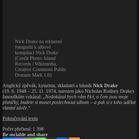
vůbec
Nick Drake na reklamní
fotografii k albové
kompilaci Nick Drake
(Credit Photo: Island
Records / Wikimedia,
Creative Commons Public
Domain Mark 1.0)
Anglický zpěvák, kytarista, skladatel a básník
Nick Drake
(19. 6. 1948 – 25. 11. 1974, narozen jako Nicholas Rodney Drake)
fanouškům vzkázal: „
Nedokázal bych vám říct, o čem jsou moje
písničky, budete si muset poslechnout album – a pak si z toho udělat
vlastní závěr
.“
Nick
Pokračování textu
Drake,
Počet přečtení:
1 398
soukromý
Be sociable and share
truvér