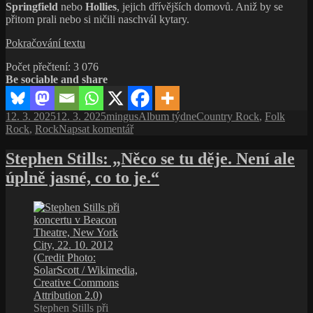
Springfield
nebo
Hollies
, jejich dřívějších domovů. Aniž by se
přitom prali nebo si ničili naschvál kytary.
Crosby,
Pokračování textu
Stills,
Počet přečtení:
3 076
Nash
Be sociable and share
&
Young:
Déjà
Publikováno:
Autor:
Rubriky:
Štítky:
12. 3. 2025
12. 3. 2025
mingus
Album týdne
Country Rock
,
Folk
Vu
pro
Rock
,
Rock
Napsat komentář
(1970,
text
Atlantic
s
Stephen Stills: „Něco se tu děje. Není ale
Records)
názvem
úplně jasné, co to je.“
Crosby,
Stills,
Nash
&
Young:
Déjà
Vu
(1970,
Atlantic
Records)
Stephen Stills při