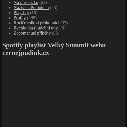
Na přeskáčku
(62)
Naživo s Pudinkem
(28)
Playlisty
(16)
Profily
(368)
Rock'n'rolloví průkopníci
(33)
Rychlovka (hudební tipy)
(6)
Zapomenuté příběhy
(83)
Spotify playlist Velký Summit webu
cernejpudink.cz