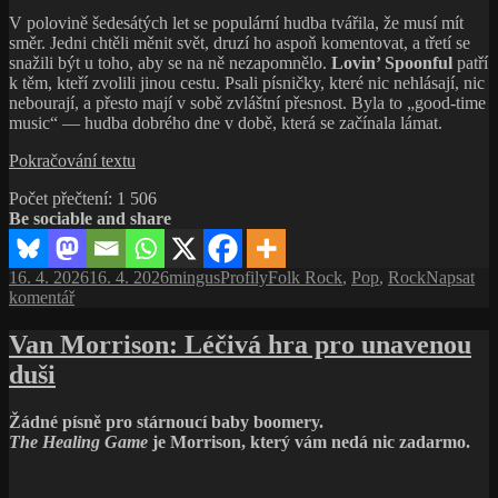
V polovině šedesátých let se populární hudba tvářila, že musí mít
směr. Jedni chtěli měnit svět, druzí ho aspoň komentovat, a třetí se
snažili být u toho, aby se na ně nezapomnělo.
Lovin’ Spoonful
patří
k těm, kteří zvolili jinou cestu. Psali písničky, které nic nehlásají, nic
nebourají, a přesto mají v sobě zvláštní přesnost. Byla to „good-time
music“ — hudba dobrého dne v době, která se začínala lámat.
Lovin’
Pokračování textu
Spoonful:
Počet přečtení:
1 506
Hudba,
Be sociable and share
která
nechtěla
změnit
Publikováno:
Autor:
Rubriky:
Štítky:
16. 4. 2026
16. 4. 2026
mingus
Profily
Folk Rock
,
Pop
,
Rock
Napsat
svět
pro
komentář
text
s
Van Morrison: Léčivá hra pro unavenou
názvem
duši
Lovin’
Spoonful:
Hudba,
Žádné písně pro stárnoucí baby boomery.
která
The Healing Game
je Morrison, který vám nedá nic zadarmo.
nechtěla
změnit
svět