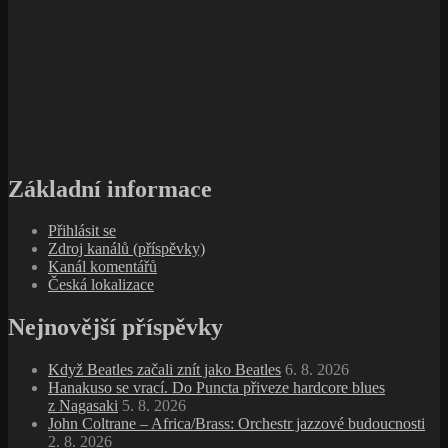
Základní informace
Přihlásit se
Zdroj kanálů (příspěvky)
Kanál komentářů
Česká lokalizace
Nejnovější příspěvky
Když Beatles začali znít jako Beatles
6. 8. 2026
Hanakuso se vrací. Do Puncta přiveze hardcore blues
z Nagasaki
5. 8. 2026
John Coltrane – Africa/Brass: Orchestr jazzové budoucnosti
2. 8. 2026