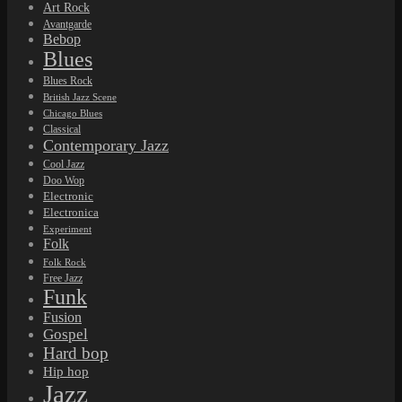
Art Rock
Avantgarde
Bebop
Blues
Blues Rock
British Jazz Scene
Chicago Blues
Classical
Contemporary Jazz
Cool Jazz
Doo Wop
Electronic
Electronica
Experiment
Folk
Folk Rock
Free Jazz
Funk
Fusion
Gospel
Hard bop
Hip hop
Jazz