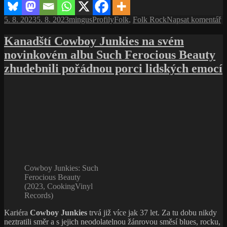
těch,
kteří
Publikováno:
Autor:
Rubriky:
Štítky:
p
5. 8. 2023
5. 8. 2023
mingus
Profily
Folk
,
Folk Rock
Napsat komentář
měli
te
to
s
Kanadští Cowboy Junkies na svém
štěstí,
n
že
novinkovém albu Such Ferocious Beauty
N
mohli
D
zhudebnili pořádnou porci lidských emocí
slyšet
s
jeho
tr
skvostné
tě
osobní
kt
výpovědi
m
ve
to
tři
št
hodiny
ž
ráno
m
sl
j
Cowboy Junkies: Such
s
Ferocious Beauty
o
(2023, CookingVinyl
v
Records)
v
tři
Kariéra
Cowboy Junkies
trvá již více jak 37 let. Za tu dobu nikdy
h
neztratili směr a s jejich neodolatelnou žánrovou směsí blues, rocku,