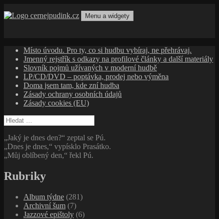
Přejít
k
Menu a widgety
obsahu
cernejpudink.cz
Hudební magazín o zapomenutých příbězích, jazzu, alternativě
webu
a albech s hlubším kontextem
Místo úvodu. Pro ty, co si hudbu vybíraj, ne přehrávaj.
Jmenný rejstřík s odkazy na profilové články a další materiály
Slovník pojmů užívaných v moderní hudbě
LP/CD/DVD – poptávka, prodej nebo výměna
Doma jsem tam, kde zní hudba
Zásady ochrany osobních údajů
Zásady cookies (EU)
Vyhledávání
„Jaký je dnes den?“ zeptal se Pú.
„Dnes je dnes,“ vypísklo Prasátko.
„Můj oblíbený den,“ řekl Pú.
Rubriky
Album týdne
(281)
Archivní šum
(7)
Jazzové epištoly
(6)