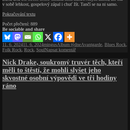
v sobě lehkost, gospelový zápal i chuť žít. Tančí se na ni samo.
Van
Pokračování textu
Morrison
Počet přečtení:
889
His
Be sociable and share
Band
and
the
Publikováno:
Autor:
Rubriky:
Štítky:
11. 6. 2024
11. 6. 2024
mingus
Album týdne
Avantgarde
,
Blues Rock
,
Street
pro
Folk Rock
,
Rock
,
Soul
Napsat komentář
Choir:
text
Jedno
s
Nick Drake, soukromý truvér těch, kteří
z jeho
názvem
nejradostnějších
měli to štěstí, že mohli slyšet jeho
Van
alb
Morrison
skvostné osobní výpovědi ve tři hodiny
vůbec
His
ráno
Band
and
the
Street
Choir:
Jedno
z jeho
nejradostnějších
alb