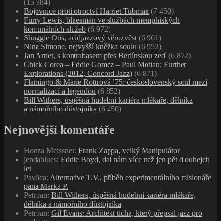
(15 984)
Bojovnice proti otroctví Harriet Tubman
(7 450)
Furry Lewis, bluesman ve službách memphiských
komunálních služeb
(6 972)
Shuggie Otis, acidjazzový věrozvěst
(6 961)
Nina Simone, nejvyšší kněžka soulu
(6 952)
Jan Arnet, s kontrabasem přes Berlínskou zeď
(6 872)
Chick Corea – Eddie Gomez – Paul Motian: Further
Explorations (2012, Concord Jazz)
(6 871)
Flamingo & Marie Rottrová ’75: československý soul mezi
normalizací a legendou
(6 852)
Bill Withers, úspěšná hudební kariéra mlékaře, dělníka
a námořního důstojníka
(6 450)
Nejnovější komentáře
Honza Meissner
:
Frank Zappa, velký Manipulátor
jendablues
:
Eddie Boyd, dal nám více než jen pět dlouhejch
let
Pavlica
:
Alternative T.V., příběh experimentálního misionáře
pana Marka P.
Petrpan
:
Bill Withers, úspěšná hudební kariéra mlékaře,
dělníka a námořního důstojníka
Petrpan
:
Gil Evans: Architekt ticha, který přepsal jazz pro