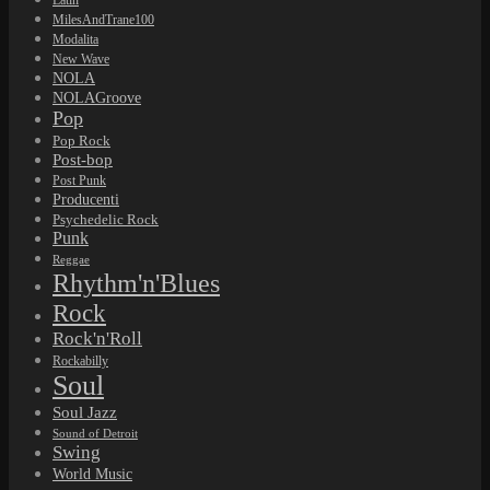
Latin
MilesAndTrane100
Modalita
New Wave
NOLA
NOLAGroove
Pop
Pop Rock
Post-bop
Post Punk
Producenti
Psychedelic Rock
Punk
Reggae
Rhythm'n'Blues
Rock
Rock'n'Roll
Rockabilly
Soul
Soul Jazz
Sound of Detroit
Swing
World Music