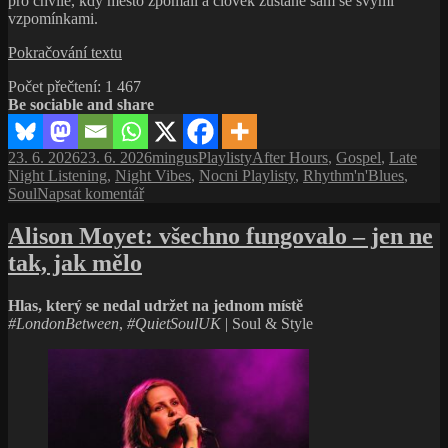
pro chvíle, kdy město zpomalí a člověk zůstane sám se svými
vzpomínkami.
Ray
Pokračování textu
Charles:
Počet přečtení:
1 467
Šest
Be sociable and share
nočních
zastavení
s mužem,
Publikováno:
Autor:
Rubriky:
Štítky:
23. 6. 2026
23. 6. 2026
mingus
Playlisty
After Hours
,
Gospel
,
Late
který
Night Listening
,
Night Vibes
,
Nocni Playlisty
,
Rhythm'n'Blues
,
vynalezl
pro
Soul
Napsat komentář
soul
text
s
Alison Moyet: všechno fungovalo – jen ne
názvem
tak, jak mělo
Ray
Charles:
Šest
Hlas, který se nedal udržet na jednom místě
nočních
#LondonBetween
,
#QuietSoulUK
| Soul & Style
zastavení
s mužem,
který
vynalezl
soul