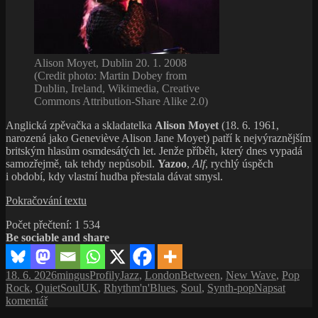
Alison Moyet, Dublin 20. 1. 2008
(Credit photo: Martin Dobey from
Dublin, Ireland, Wikimedia, Creative
Commons Attribution-Share Alike 2.0)
Anglická zpěvačka a skladatelka
Alison Moyet
(18. 6. 1961,
narozená jako Geneviève Alison Jane Moyet) patří k nejvýraznějším
britským hlasům osmdesátých let. Jenže příběh, který dnes vypadá
samozřejmě, tak tehdy nepůsobil.
Yazoo
,
Alf
, rychlý úspěch
i období, kdy vlastní hudba přestala dávat smysl.
Alison
Pokračování textu
Moyet:
Počet přečtení:
1 534
všechno
Be sociable and share
fungovalo
–
jen
Publikováno:
Autor:
Rubriky:
Štítky:
18. 6. 2026
mingus
Profily
Jazz
,
LondonBetween
,
New Wave
,
Pop
ne
Rock
,
QuietSoulUK
,
Rhythm'n'Blues
,
Soul
,
Synth-pop
Napsat
tak,
pro
komentář
jak
text
mělo