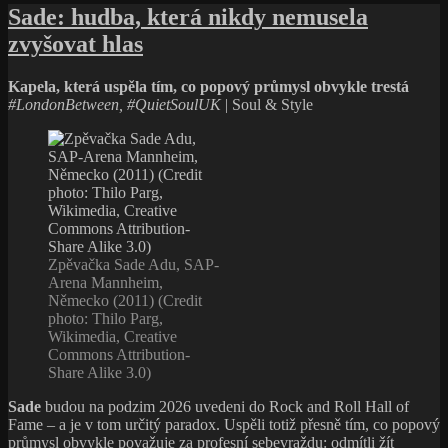
s
Sade: hudba, která nikdy nemusela
názvem
zvyšovat hlas
Alison
Moyet:
všechno
Kapela, která uspěla tím, co popový průmysl obvykle trestá
fungovalo
#LondonBetween, #QuietSoulUK
| Soul & Style
–
jen
ne
tak,
jak
mělo
Zpěvačka Sade Adu, SAP-
Arena Mannheim,
Německo (2011) (Credit
photo: Thilo Parg,
Wikimedia, Creative
Commons Attribution-
Share Alike 3.0)
Sade
budou na podzim 2026 uvedeni do Rock and Roll Hall of
Fame – a je v tom určitý paradox. Uspěli totiž přesně tím, co popový
průmysl obvykle považuje za profesní sebevraždu: odmítli žít