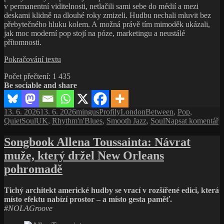
v permanentní viditelnosti, netlačili sami sebe do médií a mezi
deskami klidně na dlouhé roky zmizeli. Hudbu nechali mluvit bez
přebytečného hluku kolem. A možná právě tím mimoděk ukázali,
jak moc moderní pop stojí na póze, marketingu a neustálé
přítomnosti.
Sade:
Pokračování textu
hudba,
Počet přečtení:
1 435
která
Be sociable and share
nikdy
nemusela
zvyšovat
Publikováno:
Autor:
Rubriky:
Štítky:
13. 6. 2026
13. 6. 2026
mingus
Profily
LondonBetween
,
Pop
,
hlas
p
QuietSoulUK
,
Rhythm'n'Blues
,
Smooth Jazz
,
Soul
Napsat komentář
te
s
Songbook Allena Toussainta: Návrat
n
muže, který držel New Orleans
S
h
pohromadě
k
n
Tichý architekt americké hudby se vrací v rozšířené edici, která
n
místo efektu nabízí prostor – a místo gesta paměť.
z
#NOLAGroove
h