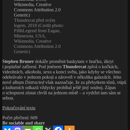
Thundercat před svým
logem, 2018 (Credit photo:
FifthLegend from Eagan,
Minnesota, USA,
Wikimedia, Creative
Commons Attribution 2.0
Generic)
Stephen Bruner
dokáže proměnit baskytaru v hračku, úkryt
i poplašné zařízení. Pod jménem
Thundercat
zpívá o kočkách,
videohrách, alkoholu, sexu a konci světa, jako kdyby se všechno
odehrávalo v jednom pokoji a zároveň v několika galaxiích. Jeho
nové album
Distracted
však naznačuje, že za přebytkem tónů, vtipů
a kulturních odkazů vždycky probíhal ještě jiný souboj. Zápas
o schopnost zůstat chvíli na jednom místě – a vydržet tam sám se
sebou.
Thundercat
Pokračování textu
mění
Počet přečtení:
609
baskytaru
Be sociable and share
v osobní
nervovou