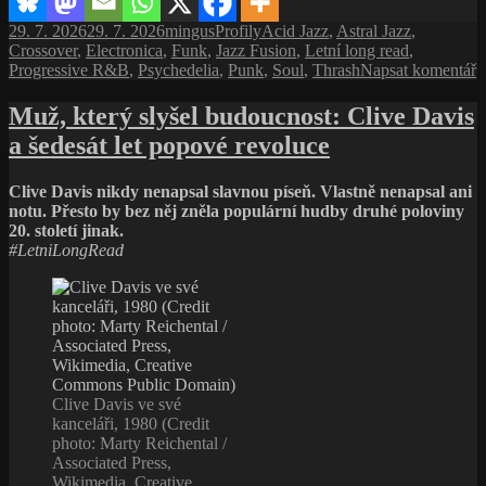
soustavu
Publikováno:
Autor:
Rubriky:
Štítky:
29. 7. 2026
29. 7. 2026
mingus
Profily
Acid Jazz
,
Astral Jazz
,
Crossover
,
Electronica
,
Funk
,
Jazz Fusion
,
Letní long read
,
p
Progressive R&B
,
Psychedelia
,
Punk
,
Soul
,
Thrash
Napsat komentář
t
s
Muž, který slyšel budoucnost: Clive Davis
n
a šedesát let popové revoluce
T
m
b
Clive Davis nikdy nenapsal slavnou píseň. Vlastně nenapsal ani
v
notu. Přesto by bez něj zněla populární hudby druhé poloviny
n
20. století jinak.
s
#LetniLongRead
Clive Davis ve své
kanceláři, 1980 (Credit
photo: Marty Reichental /
Associated Press,
Wikimedia, Creative