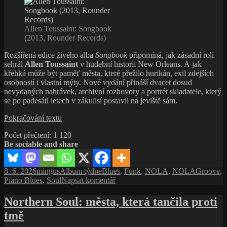
Allen Toussaint: Songbook
(2013, Rounder Records)
Rozšířená edice živého alba
Songbook
připomíná, jak zásadní roli
sehrál
Allen Toussaint
v hudební historii New Orleans. A jak
křehká může být paměť města, které přežilo hurikán, exil zdejších
osobností i vlastní mýty. Nové vydání přináší dvacet dosud
nevydaných nahrávek, archivní rozhovory a portrét skladatele, který
se po padesáti letech v zákulisí postavil na jeviště sám.
Songbook
Pokračování textu
Allena
Počet přečtení:
1 120
Toussainta:
Be sociable and share
Návrat
muže,
který
Publikováno:
Autor:
Rubriky:
Štítky:
8. 6. 2026
mingus
Album týdne
Blues
,
Funk
,
NOLA
,
NOLAGroove
,
držel
pro
Piano Blues
,
Soul
Napsat komentář
New
text
Orleans
s
Northern Soul: města, která tančila proti
pohromadě
názvem
tmě
Songbook
Allena