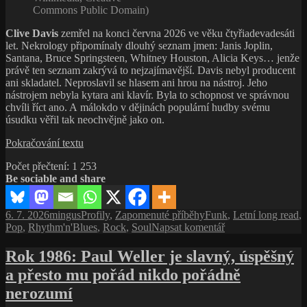
Commons Public Domain)
Clive Davis
zemřel na konci června 2026 ve věku čtyřiadevadesáti
let. Nekrology připomínaly dlouhý seznam jmen: Janis Joplin,
Santana, Bruce Springsteen, Whitney Houston, Alicia Keys… jenže
právě ten seznam zakrývá to nejzajímavější. Davis nebyl producent
ani skladatel. Neproslavil se hlasem ani hrou na nástroj. Jeho
nástrojem nebyla kytara ani klavír. Byla to schopnost ve správnou
chvíli říct ano. A málokdo v dějinách populární hudby svému
úsudku věřil tak neochvějně jako on.
Muž,
Pokračování textu
který
Počet přečtení:
1 253
slyšel
Be sociable and share
budoucnost:
Clive
Davis
Publikováno:
Autor:
Rubriky:
Štítky:
6. 7. 2026
mingus
Profily
,
Zapomenuté příběhy
Funk
,
Letní long read
,
a šedesát
pro
Pop
,
Rhythm'n'Blues
,
Rock
,
Soul
Napsat komentář
let
text
popové
s
Rok 1986: Paul Weller je slavný, úspěšný
revoluce
názvem
a přesto mu pořád nikdo pořádně
Muž,
který
nerozumí
slyšel