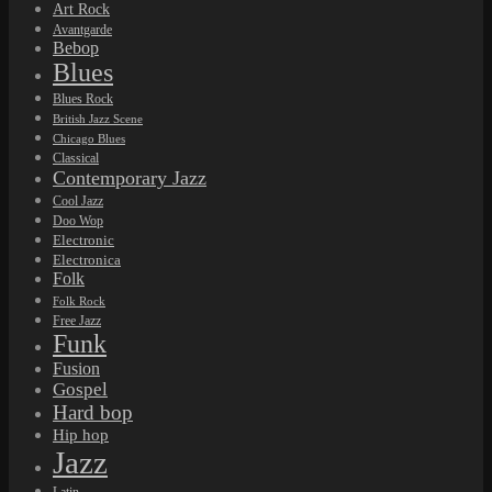
Art Rock
Avantgarde
Bebop
Blues
Blues Rock
British Jazz Scene
Chicago Blues
Classical
Contemporary Jazz
Cool Jazz
Doo Wop
Electronic
Electronica
Folk
Folk Rock
Free Jazz
Funk
Fusion
Gospel
Hard bop
Hip hop
Jazz