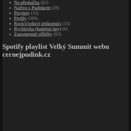
Na přeskáčku
(62)
Naživo s Pudinkem
(28)
Playlisty
(16)
Profily
(369)
Rock'n'rolloví průkopníci
(33)
Rychlovka (hudební tipy)
(6)
Zapomenuté příběhy
(83)
Spotify playlist Velký Summit webu
cernejpudink.cz