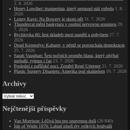
2. 8. 2026
Henry Lowther: trumpetista, který nemusel stát vpředu
1. 8.
2026
Lenny Kaye: Na Bowery je skoro pět
31. 7. 2026
Thundercat mění baskytaru v osobní nervovou soustavu
29.
7. 2026
Rychlovka #6: šest skladeb mezi pamětí a pohybem
27. 7.
2026
Dead Kennedys: Kabaret, v němž se porouchala demokracie
25. 7. 2026
Sarah Vaughan: Šest nočních proměn hlasu, který ohýbal
melodii, rytmus i čas
23. 7. 2026
Poslední z pařížské noci. Zemřel René Urtreger
21. 7. 2026
Plastic Surgery Disasters: Amerika pod skalpelem
19. 7. 2026
Archivy
Archivy
Nejčtenější příspěvky
Van Morrison: Léčivá hra pro unavenou duši
(26 840)
Isle of Wight 1970: Labutí píseň éry velkých festivalů