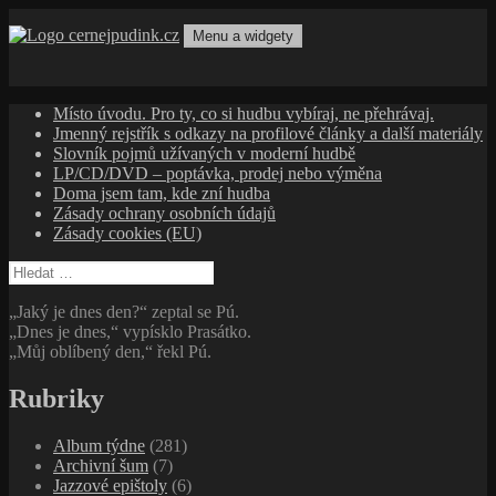
Přejít
k
Menu a widgety
obsahu
cernejpudink.cz
Hudební magazín o zapomenutých příbězích, jazzu, alternativě
webu
a albech s hlubším kontextem
Místo úvodu. Pro ty, co si hudbu vybíraj, ne přehrávaj.
Jmenný rejstřík s odkazy na profilové články a další materiály
Slovník pojmů užívaných v moderní hudbě
LP/CD/DVD – poptávka, prodej nebo výměna
Doma jsem tam, kde zní hudba
Zásady ochrany osobních údajů
Zásady cookies (EU)
Vyhledávání
„Jaký je dnes den?“ zeptal se Pú.
„Dnes je dnes,“ vypísklo Prasátko.
„Můj oblíbený den,“ řekl Pú.
Rubriky
Album týdne
(281)
Archivní šum
(7)
Jazzové epištoly
(6)