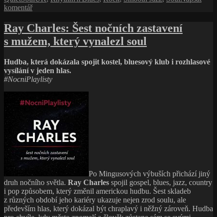
pro
komentář
mu
text
pořád
s
Ray Charles: Šest nočních zastavení
nikdo
názvem
pořádně
s mužem, který vynalezl soul
Rok
nerozumí
1986:
Paul
Hudba, která dokázala spojit kostel, bluesový klub i rozhlasové
Weller
vysílání v jeden hlas.
je
#NocniPlaylisty
slavný,
úspěšný
a přesto
mu
pořád
nikdo
pořádně
nerozumí
Po Mingusových výbuších přichází jiný
druh nočního světla.
Ray Charles
spojil gospel, blues, jazz, country
i pop způsobem, který změnil americkou hudbu. Šest skladeb
z různých období jeho kariéry ukazuje nejen zrod soulu, ale
především hlas, který dokázal být chraplavý i něžný zároveň. Hudba