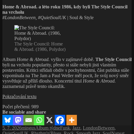
budoucnost:
Home & Abroad. a léto roku 1986, kdy byli The Style Council
Clive
na vrcholu
Davis
#LondonBetween, #QuietSoulUK
| Soul & Style
a šedesát
let
popové
revoluce
The Style Council: Home
& Abroad. (1986, Polydor)
Album
Home & Abroad.
vyšlo v zajímavé době.
The Style Council
byli na vrcholu popularity, přesto si stále nebyli jisti vlastním
postavením. Kritici střídali obdiv s pochybnostmi, část publika stále
vzpomínala na The Jam a Paul Weller měl pocit, že svůj nový směr
vysvětluje už příliš dlouho. Koncertní titul
Home & Abroad.
zaznamenal právě tento okamžik.
Rok
Pokračování textu
1986:
Počet přečtení:
989
Paul
Be sociable and share
Weller
je
slavný,
Publikováno:
Autor:
Rubriky:
Štítky:
5. 7. 2026
mingus
Album týdne
Funk
,
Jazz
,
LondonBetween
,
úspěšný
QuietSoulUK
,
Rhythm'n'Blues
,
Rock
,
Smooth Jazz
,
Soul
Napsat
a přesto