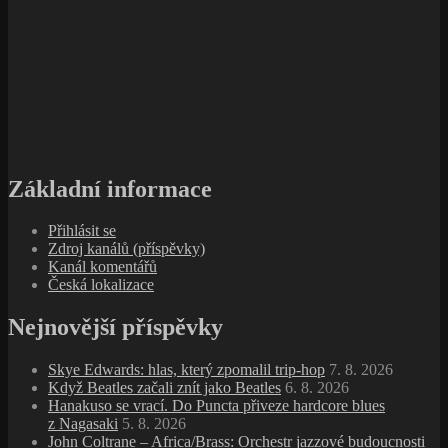
Základní informace
Přihlásit se
Zdroj kanálů (příspěvky)
Kanál komentářů
Česká lokalizace
Nejnovější příspěvky
Skye Edwards: hlas, který zpomalil trip‑hop
7. 8. 2026
Když Beatles začali znít jako Beatles
6. 8. 2026
Hanakuso se vrací. Do Puncta přiveze hardcore blues
z Nagasaki
5. 8. 2026
John Coltrane – Africa/Brass: Orchestr jazzové budoucnosti