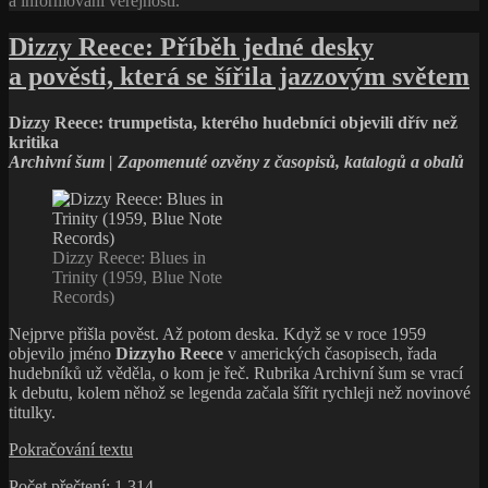
a informování veřejnosti.
Dizzy Reece: Příběh jedné desky
a pověsti, která se šířila jazzovým světem
Dizzy Reece: trumpetista, kterého hudebníci objevili dřív než
kritika
Archivní šum | Zapomenuté ozvěny z časopisů, katalogů a obalů
Dizzy Reece: Blues in
Trinity (1959, Blue Note
Records)
Nejprve přišla pověst. Až potom deska. Když se v roce 1959
objevilo jméno
Dizzyho Reece
v amerických časopisech, řada
hudebníků už věděla, o kom je řeč. Rubrika Archivní šum se vrací
k debutu, kolem něhož se legenda začala šířit rychleji než novinové
titulky.
Dizzy
Pokračování textu
Reece:
Počet přečtení:
1 314
Příběh