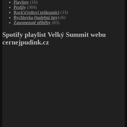
Playlisty
(16)
Profily
(369)
Rock'n'rolloví průkopníci
(33)
Rychlovka (hudební tipy)
(6)
Zapomenuté příběhy
(83)
Spotify playlist Velký Summit webu
cernejpudink.cz