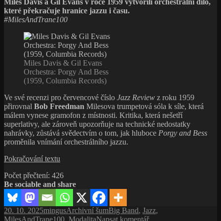
Miles Davis a Gil Evans v roce 1959 vytvořili orchestrální dílo,
(1963)
které překračuje hranice jazzu i času.
–
#MilesAndTrane100
průlom
britského
jazzu
Miles Davis & Gil Evans
Orchestra: Porgy And Bess
(1959, Columbia Records)
Ve své recenzi pro červencové číslo
Jazz Review
z roku 1959
přirovnal
Bob Freedman
Milesova trumpetová sóla k síle, která
málem vynese gramofon z místnosti. Kritika, která nešetří
superlativy, ale zároveň upozorňuje na technické nedostatky
nahrávky, zůstává svědectvím o tom, jak hluboce
Porgy and Bess
proměnila vnímání orchestrálního jazzu.
Porgy
Pokračování textu
and
Počet přečtení:
426
Bess
Be sociable and share
–
příběh
o barvách,
Publikováno:
Autor:
Rubriky:
Štítky:
20. 10. 2025
mingus
Archivní šum
Big Band
,
Jazz
,
prostoru
pro
MilesAndTrane100
,
Modalita
Napsat komentář
a dokonalém