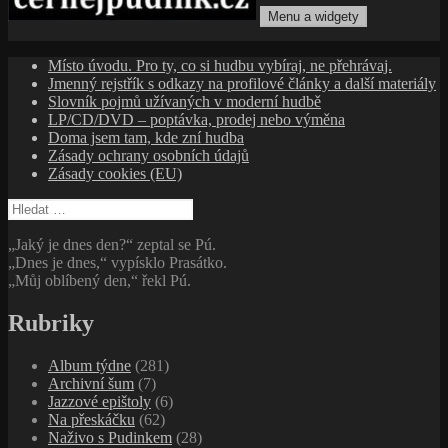
Menu a widgety
cernejpudink.cz
Hudební magazín o zapomenutých příbězích, jazzu, alternativě
Místo úvodu. Pro ty, co si hudbu vybíraj, ne přehrávaj.
a albech s hlubším kontextem
Jmenný rejstřík s odkazy na profilové články a další materiály
Slovník pojmů užívaných v moderní hudbě
LP/CD/DVD – poptávka, prodej nebo výměna
Doma jsem tam, kde zní hudba
Zásady ochrany osobních údajů
Zásady cookies (EU)
Vyhledávání
„Jaký je dnes den?“ zeptal se Pú.
„Dnes je dnes,“ vypísklo Prasátko.
„Můj oblíbený den,“ řekl Pú.
Rubriky
Album týdne
(281)
Archivní šum
(7)
Jazzové epištoly
(6)
Na přeskáčku
(62)
Naživo s Pudinkem
(28)