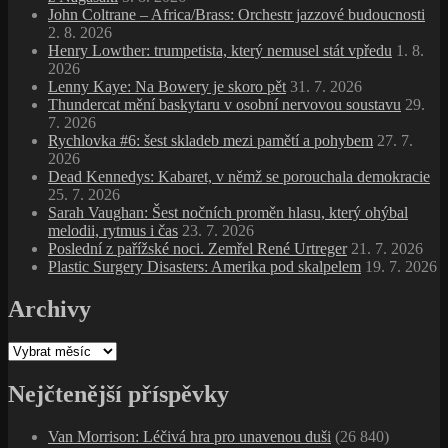
John Coltrane – Africa/Brass: Orchestr jazzové budoucnosti
2. 8. 2026
Henry Lowther: trumpetista, který nemusel stát vpředu
1. 8.
2026
Lenny Kaye: Na Bowery je skoro pět
31. 7. 2026
Thundercat mění baskytaru v osobní nervovou soustavu
29.
7. 2026
Rychlovka #6: šest skladeb mezi pamětí a pohybem
27. 7.
2026
Dead Kennedys: Kabaret, v němž se porouchala demokracie
25. 7. 2026
Sarah Vaughan: Šest nočních proměn hlasu, který ohýbal
melodii, rytmus i čas
23. 7. 2026
Poslední z pařížské noci. Zemřel René Urtreger
21. 7. 2026
Plastic Surgery Disasters: Amerika pod skalpelem
19. 7. 2026
Archivy
Archivy
Nejčtenější příspěvky
Van Morrison: Léčivá hra pro unavenou duši
(26 840)