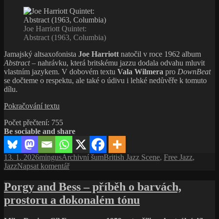
Joe Harriott Quintet:
Abstract (1963, Columbia)
Jamajský altsaxofonista
Joe Harriott
natočil v roce 1962 album
Abstract
– nahrávku, která britskému jazzu dodala odvahu mluvit
vlastním jazykem. V dobovém textu
Vala Wilmera
pro
DownBeat
se dočteme o respektu, ale také o údivu i lehké nedůvěře k tomuto
dílu.
Abstract
Pokračování textu
Joe
Počet přečtení:
755
Harriotta
Be sociable and share
(1963)
–
průlom
Publikováno:
Autor:
Rubriky:
Štítky:
13. 1. 2026
mingus
Archivní šum
British Jazz Scene
,
Free Jazz
,
britského
pro
Jazz
Napsat komentář
jazzu
text
s
Porgy and Bess – příběh o barvách,
názvem
prostoru a dokonalém tónu
Abstract
Joe
Harriotta