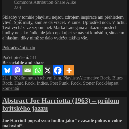
Commons Attribution-Share Alike
2.0)
Skladby v tomhle playlistu nejsou zdrojem inspirace ani přehledem
vlivů. Spíš místy, kam se dá vracet. V zimě. Uprostřed noci. V tichu.
Text vychází ze vzpomínek Marka Lanegana a ukazuje poslech
hudby ne jako únik, ale jako opakující se návrat k místům, situacím
a hlasům, díky nimž se dalo vydržet takřka vše.
Playlist
Pokračování textu
Mark
Počet přečtení:
511
Lanegan
Be sociable and share
poslouchá
Publikováno:
Autor:
Rubriky:
Štítky:
21. 1. 2026
mingus
Archivní šum
,
Playlisty
Alternative Rock
,
Blues
Rock
,
Hard Rock
,
Indies
,
Post Punk
,
Rock
,
Stoner Rock
Napsat
pro
komentář
text
s
Abstract Joe Harriotta (1963) – průlom
názvem
britského jazzu
Playlist
Mark
Lanegan
Joe Harriott popsal svou hudbu jako “v zásadě pokus o volné
poslouchá
malování”.