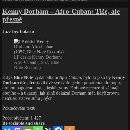
text
tónu
s
Kenny Dorham – Afro-Cuban: Tiše, ale
názvem
přesně
Porgy
and
Bess
Jazz bez balastu
–
příběh
o barvách,
prostoru
a dokonalém
LP deska Kenny Dorham:
tónu
Afro-Cuban (1957, Blue
Note Records)
Když
Blue Note
vydali album
Afro-Cuban
, bylo to jako by
Kenny
Dorham
tiše představil dvě své tváře: jednu ponořenou do bopu,
druhou napojenou na latinské rytmy. Dobové recenze si všímají
obojího – a ukazují, jak silně dokázal Dorham hrát, když zrovna
nemusel stát ve stínu jiných.
Kenny
Pokračování textu
Dorham
Počet přečtení:
1 427
–
Be sociable and share
Afro-
Cuban: