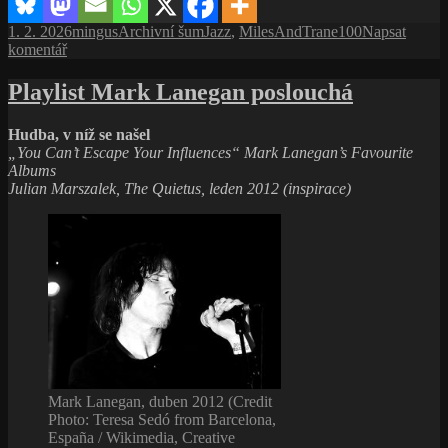
(1960)
Publikováno:
Autor:
Rubriky:
Štítky:
1. 2. 2026
mingus
Archivní šum
Jazz
,
MilesAndTrane100
Napsat
pro
komentář
text
s
Playlist Mark Lanegan poslouchá
názvem
Poslouchám.
Hudba, v níž se našel
Hledám.
„You Can’t Escape Your Influences“ Mark Lanegan’s Favourite
Začínám.
Albums
John
Julian Marszalek, The Quietus, leden 2012 (inspirace)
Coltrane
(1960)
Mark Lanegan, duben 2012 (Credit
Photo: Teresa Sedó from Barcelona,
España / Wikimedia, Creative