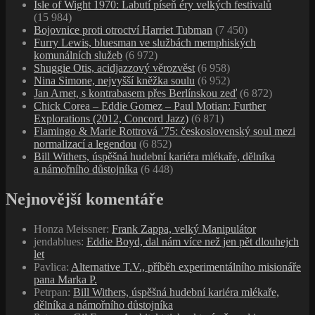
Isle of Wight 1970: Labutí píseň éry velkých festivalů
(15 984)
Bojovnice proti otroctví Harriet Tubman
(7 450)
Furry Lewis, bluesman ve službách memphiských
komunálních služeb
(6 972)
Shuggie Otis, acidjazzový věrozvěst
(6 958)
Nina Simone, nejvyšší kněžka soulu
(6 952)
Jan Arnet, s kontrabasem přes Berlínskou zeď
(6 872)
Chick Corea – Eddie Gomez – Paul Motian: Further
Explorations (2012, Concord Jazz)
(6 871)
Flamingo & Marie Rottrová ’75: československý soul mezi
normalizací a legendou
(6 852)
Bill Withers, úspěšná hudební kariéra mlékaře, dělníka
a námořního důstojníka
(6 448)
Nejnovější komentáře
Honza Meissner
:
Frank Zappa, velký Manipulátor
jendablues
:
Eddie Boyd, dal nám více než jen pět dlouhejch
let
Pavlica
:
Alternative T.V., příběh experimentálního misionáře
pana Marka P.
Petrpan
:
Bill Withers, úspěšná hudební kariéra mlékaře,
dělníka a námořního důstojníka