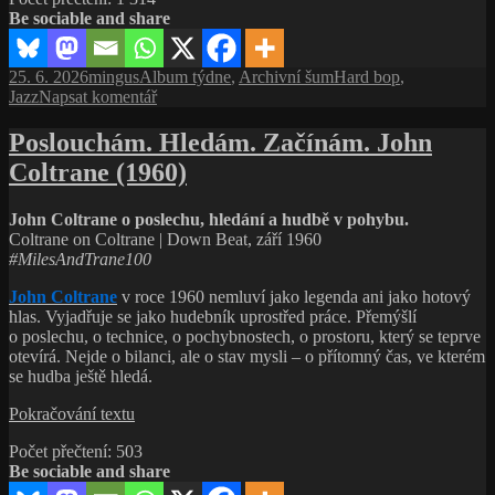
Be sociable and share
jedné
desky
a pověsti,
Publikováno:
Autor:
Rubriky:
Štítky:
25. 6. 2026
mingus
Album týdne
,
Archivní šum
Hard bop
,
která
pro
Jazz
Napsat komentář
se
text
šířila
s
Poslouchám. Hledám. Začínám. John
jazzovým
názvem
světem
Coltrane (1960)
Dizzy
Reece:
Příběh
John Coltrane o poslechu, hledání a hudbě v pohybu.
jedné
Coltrane on Coltrane | Down Beat, září 1960
desky
#MilesAndTrane100
a pověsti,
která
John Coltrane
v roce 1960 nemluví jako legenda ani jako hotový
se
hlas. Vyjadřuje se jako hudebník uprostřed práce. Přemýšlí
šířila
o poslechu, o technice, o pochybnostech, o prostoru, který se teprve
jazzovým
otevírá. Nejde o bilanci, ale o stav mysli – o přítomný čas, ve kterém
světem
se hudba ještě hledá.
Poslouchám.
Pokračování textu
Hledám.
Počet přečtení:
503
Začínám.
Be sociable and share
John
Coltrane