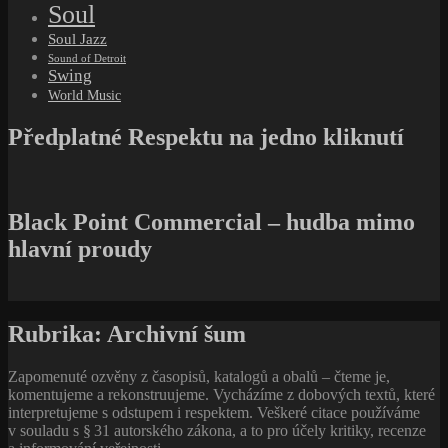
Soul
Soul Jazz
Sound of Detroit
Swing
World Music
Předplatné Respektu na jedno kliknutí
Black Point Commercial – hudba mimo
hlavní proudy
Rubrika:
Archivní šum
Zapomenuté ozvěny z časopisů, katalogů a obalů – čteme je,
komentujeme a rekonstruujeme. Vycházíme z dobových textů, které
interpretujeme s odstupem i respektem. Veškeré citace používáme
v souladu s § 31 autorského zákona, a to pro účely kritiky, recenze