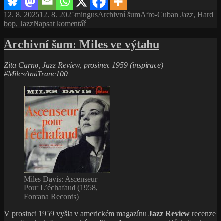
Tiše,
Publikováno:
Autor:
Rubriky:
Štítky:
12. 8. 2025
12. 8. 2025
mingus
Archivní šum
Afro-Cuban Jazz
,
Hard
ale
pro
bop
,
Jazz
Napsat komentář
přesně
text
s
Archivní šum: Miles ve výtahu
názvem
Kenny
Zita Carno, Jazz Review, prosinec 1959 (inspirace)
Dorham
#MilesAndTrane100
–
Afro-
Cuban:
Tiše,
ale
přesně
Miles Davis: Ascenseur
Pour L’échafaud (1958,
Fontana Records)
V prosinci 1959 vyšla v americkém magazínu
Jazz Review
recenze