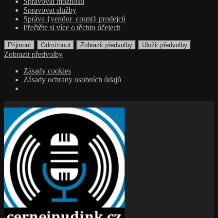
Spravovat možnosti
Spravovat služby
Správa {vendor_count} prodejců
Přečtěte si více o těchto účelech
Přijmout
Odmítnout
Zobrazit předvolby
Uložit předvolby
Zobrazit předvolby
Zásady cookies
Zásady ochrany osobních údajů
Přejít
k
obsahu
webu