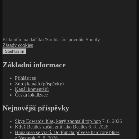
Kliknutím na tlačítko 'Souhlasím' povolíte Spotify
Zásady cookies
Souhlasím
Základní informace
Přihlásit se
Zdroj kanálů (příspěvky)
Kanál komentářů
Česká lokalizace
Nejnovější příspěvky
Skye Edwards: hlas, který zpomalil trip‑hop
7. 8. 2026
Když Beatles začali znít jako Beatles
6. 8. 2026
Hanakuso se vrací. Do Puncta přiveze hardcore blues
z Nagasaki
5. 8. 2026