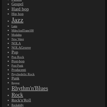
Gospel
Hard bop
Hip hop
Jazz
Latin
MilesAndTrane100
Modalita
New Wave
NOLA
NOLAGroove
Pop
Pop Rock
Post-bop
Post Punk
Producenti
Psychedelic Rock
Punk
Reggae
Rhythm'n'Blues
Rock
Rock'n'Roll
Rockabilly