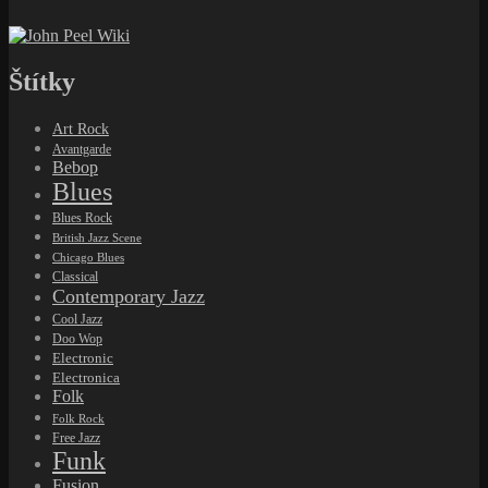
Štítky
Art Rock
Avantgarde
Bebop
Blues
Blues Rock
British Jazz Scene
Chicago Blues
Classical
Contemporary Jazz
Cool Jazz
Doo Wop
Electronic
Electronica
Folk
Folk Rock
Free Jazz
Funk
Fusion