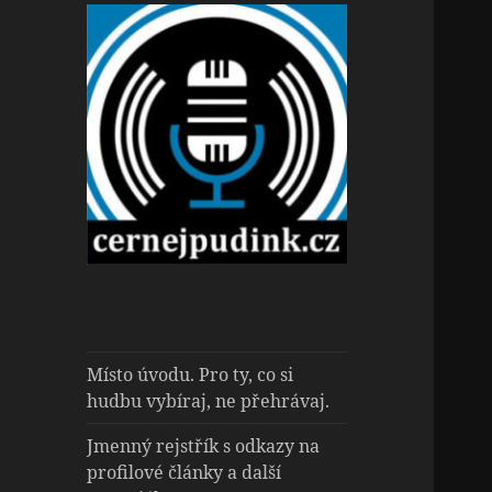
Hudební magazín
cernejpudink.cz
o zapomenutých příbězích,
jazzu, alternativě a albech
s hlubším kontextem
Místo úvodu. Pro ty, co si
hudbu vybíraj, ne přehrávaj.
Jmenný rejstřík s odkazy na
profilové články a další