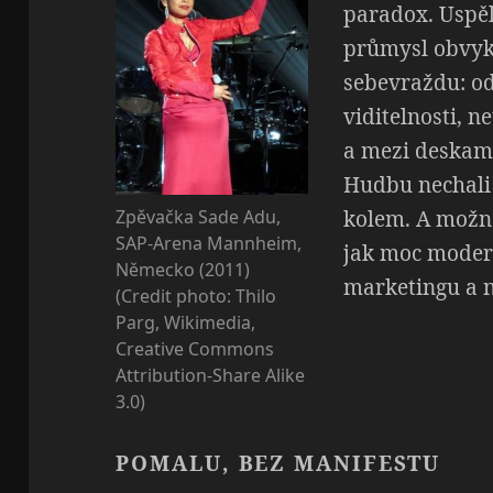
paradox. Uspěl
průmysl obvyk
sebevraždu: od
viditelnosti, n
a mezi deskami
Hudbu nechali
kolem. A možn
Zpěvačka Sade Adu,
SAP-Arena Mannheim,
jak moc modern
Německo (2011)
marketingu a n
(Credit photo: Thilo
Parg, Wikimedia,
Creative Commons
Attribution-Share Alike
3.0)
POMALU, BEZ MANIFESTU