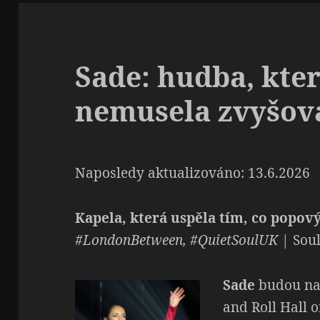
Sade: hudba, kte
nemusela zvyšova
Naposledy aktualizováno: 13.6.2026
Kapela, která uspěla tím, co popov
#LondonBetween, #QuietSoulUK
| Soul
Sade
budou na
and Roll Hall o