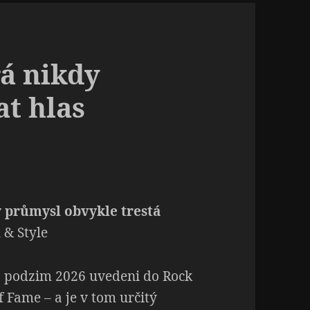
rá nikdy
t hlas
ý průmysl obvykle trestá
 & Style
 podzim 2026 uvedeni do Rock
f Fame – a je v tom určitý