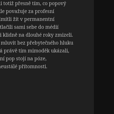
i totiž přesně tím, co popový
le považuje za profesní
mítli žít v permanentní
etlačili sami sebe do médií
 klidně na dlouhé roky zmizeli.
 mluvit bez přebytečného hluku
á právě tím mimoděk ukázali,
í pop stojí na póze,
eustálé přítomnosti.