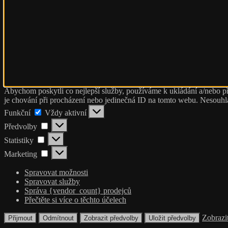
Abychom poskytli co nejlepší služby, používáme k ukládání a/nebo př
je chování při procházení nebo jedinečná ID na tomto webu. Nesouhlas
Funkční
Funkční
Vždy aktivní
Předvolby
Předvolby
Statistiky
Statistiky
Marketing
Marketing
Spravovat možnosti
Spravovat služby
Správa {vendor_count} prodejců
Přečtěte si více o těchto účelech
Zobrazi
Přijmout
Odmítnout
Zobrazit předvolby
Uložit předvolby