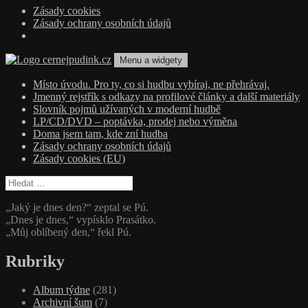
Zásady cookies
Zásady ochrany osobních údajů
Přejít
Menu a widgety
k
obsahu
cernejpudink.cz
Hudební magazín o zapomenutých příbězích, jazzu, alternativě a alb
Místo úvodu. Pro ty, co si hudbu vybíraj, ne přehrávaj.
webu
Jmenný rejstřík s odkazy na profilové články a další materiály
Slovník pojmů užívaných v moderní hudbě
LP/CD/DVD – poptávka, prodej nebo výměna
Doma jsem tam, kde zní hudba
Zásady ochrany osobních údajů
Zásady cookies (EU)
Vyhledávání
„Jaký je dnes den?“ zeptal se Pú.
„Dnes je dnes,“ vypísklo Prasátko.
„Můj oblíbený den,“ řekl Pú.
Rubriky
Album týdne
(281)
Archivní šum
(7)