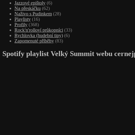
Jazzové epištoly
(6)
Na přeskáčku
(62)
Naživo s Pudinkem
(28)
Playlisty
(16)
Profily
(368)
Rock'n'rolloví průkopníci
(33)
Rychlovka (hudební tipy)
(6)
Zapomenuté příběhy
(83)
Spotify playlist Velký Summit webu cernej