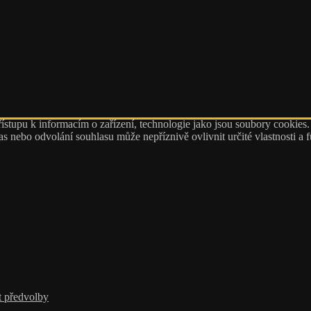
ístupu k informacím o zařízení, technologie jako jsou soubory cookies
 nebo odvolání souhlasu může nepříznivě ovlivnit určité vlastnosti a 
t předvolby