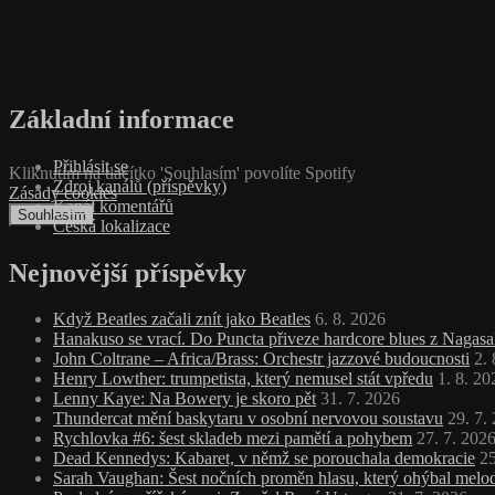
Základní informace
Přihlásit se
Kliknutím na tlačítko 'Souhlasím' povolíte Spotify
Zdroj kanálů (příspěvky)
Zásady cookies
Kanál komentářů
Souhlasím
Česká lokalizace
Nejnovější příspěvky
Když Beatles začali znít jako Beatles
6. 8. 2026
Hanakuso se vrací. Do Puncta přiveze hardcore blues z Nagasa
John Coltrane – Africa/Brass: Orchestr jazzové budoucnosti
2.
Henry Lowther: trumpetista, který nemusel stát vpředu
1. 8. 20
Lenny Kaye: Na Bowery je skoro pět
31. 7. 2026
Thundercat mění baskytaru v osobní nervovou soustavu
29. 7.
Rychlovka #6: šest skladeb mezi pamětí a pohybem
27. 7. 202
Dead Kennedys: Kabaret, v němž se porouchala demokracie
25
Sarah Vaughan: Šest nočních proměn hlasu, který ohýbal melodi