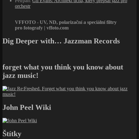
Petrpan
:
Gil Evans: Architekt ticha, který přepsal jazz pro
orchestr
VFFOTO - UV, ND, polarizační a speciální filtry
pro fotografy | vffoto.com
Dig Deeper with… Jazzman Records
forget what you think you know about
jazz music!
John Peel Wiki
Štítky