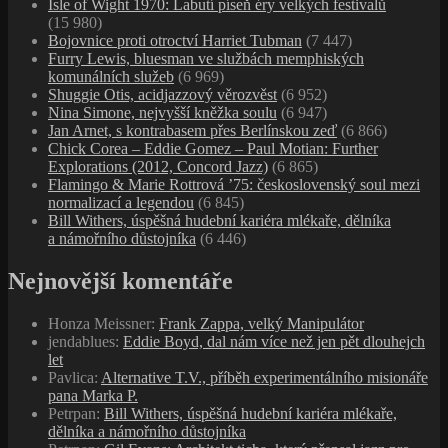
Isle of Wight 1970: Labutí píseň éry velkých festivalů
(15 980)
Bojovnice proti otroctví Harriet Tubman
(7 447)
Furry Lewis, bluesman ve službách memphiských
komunálních služeb
(6 969)
Shuggie Otis, acidjazzový věrozvěst
(6 952)
Nina Simone, nejvyšší kněžka soulu
(6 947)
Jan Arnet, s kontrabasem přes Berlínskou zeď
(6 866)
Chick Corea – Eddie Gomez – Paul Motian: Further
Explorations (2012, Concord Jazz)
(6 865)
Flamingo & Marie Rottrová ’75: československý soul mezi
normalizací a legendou
(6 845)
Bill Withers, úspěšná hudební kariéra mlékaře, dělníka
a námořního důstojníka
(6 446)
Nejnovější komentáře
Honza Meissner
:
Frank Zappa, velký Manipulátor
jendablues
:
Eddie Boyd, dal nám více než jen pět dlouhejch
let
Pavlica
:
Alternative T.V., příběh experimentálního misionáře
pana Marka P.
Petrpan
:
Bill Withers, úspěšná hudební kariéra mlékaře,
dělníka a námořního důstojníka