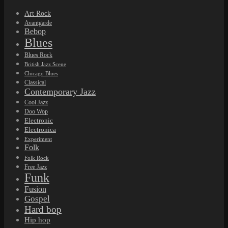
Art Rock
Avantgarde
Bebop
Blues
Blues Rock
British Jazz Scene
Chicago Blues
Classical
Contemporary Jazz
Cool Jazz
Doo Wop
Electronic
Electronica
Experiment
Folk
Folk Rock
Free Jazz
Funk
Fusion
Gospel
Hard bop
Hip hop