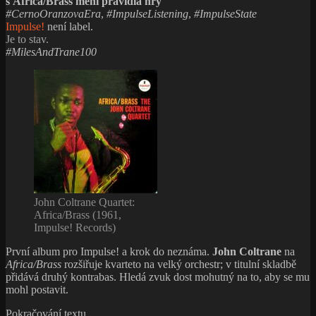
s Africa/Brass mění pravidla hry
#CernoOranzovaEra
,
#ImpulseListening
,
#ImpulseState
Impulse!
není label.
Je to stav.
#MilesAndTrane100
John Coltrane Quartet:
Africa/Brass (1961,
Impulse! Records)
První album pro Impulse! a krok do neznáma.
John Coltrane
na
Africa/Brass
rozšiřuje kvarteto na velký orchestr; v titulní skladbě
přidává druhý kontrabas. Hledá zvuk dost mohutný na to, aby se mu
mohl postavit.
John
Pokračování textu