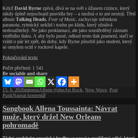
se
Když
David Byrne
zpívá, dívá se na svět s úžasem cizince, který
šířila
nikdy úplně nepochopil pravidla hry – a možná o to ani nestojí. Třetí
jazzovým
album
Talking Heads
,
Fear of Music
, zachycuje městskou
světem
paranoiu, rytmický neklid i touhu po klidu, který zůstává
nedosažitelný. Ne jako proklamaci, ale jako soustředěný záznam
vnitřního tlaku. A aby bylo jasné, odkud tento tlak pramení, stačí se
vrátit o pár let zpět, do doby, kdy Byrne působil jako student, který
se omylem ocitl v rockové kapele.
Talking
Pokračování textu
Heads
Počet přečtení:
1 541
jako
Be sociable and share
kronikáři
neklidu
Publikováno:
Autor:
Rubriky:
Štítky:
15. 6. 2026
mingus
Album týdne
Art Rock
,
New Wave
,
Post
pro
Punk
Napsat komentář
text
s
Songbook Allena Toussainta: Návrat
názvem
muže, který držel New Orleans
Talking
Heads
pohromadě
jako
kronikáři