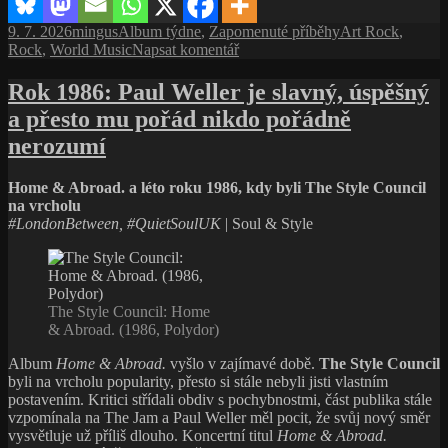
Publikováno:
Autor:
Rubriky:
Štítky:
9. 7. 2026
mingus
Album týdne
,
Zapomenuté příběhy
Art Rock
,
pro
Rock
,
World Music
Napsat komentář
text
s
Rok 1986: Paul Weller je slavný, úspěšný
názvem
a přesto mu pořád nikdo pořádně
Dva
večery,
nerozumí
jeden
Peter
Home & Abroad. a léto roku 1986, kdy byli The Style Council
Gabriel
na vrcholu
#LondonBetween, #QuietSoulUK
| Soul & Style
The Style Council: Home
& Abroad. (1986, Polydor)
Album
Home & Abroad.
vyšlo v zajímavé době.
The Style Council
byli na vrcholu popularity, přesto si stále nebyli jisti vlastním
postavením. Kritici střídali obdiv s pochybnostmi, část publika stále
vzpomínala na The Jam a Paul Weller měl pocit, že svůj nový směr
vysvětluje už příliš dlouho. Koncertní titul
Home & Abroad.