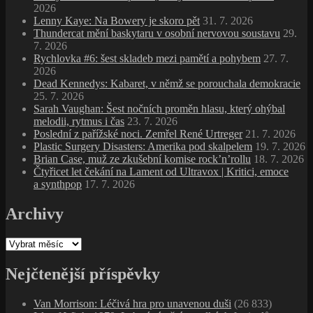
2026
Lenny Kaye: Na Bowery je skoro pět
31. 7. 2026
Thundercat mění baskytaru v osobní nervovou soustavu
29.
7. 2026
Rychlovka #6: šest skladeb mezi pamětí a pohybem
27. 7.
2026
Dead Kennedys: Kabaret, v němž se porouchala demokracie
25. 7. 2026
Sarah Vaughan: Šest nočních proměn hlasu, který ohýbal
melodii, rytmus i čas
23. 7. 2026
Poslední z pařížské noci. Zemřel René Urtreger
21. 7. 2026
Plastic Surgery Disasters: Amerika pod skalpelem
19. 7. 2026
Brian Case, muž ze zkušební komise rock’n’rollu
18. 7. 2026
Čtyřicet let čekání na Lament od Ultravox | Kritici, emoce
a synthpop
17. 7. 2026
Archivy
Archivy
Nejčtenější příspěvky
Van Morrison: Léčivá hra pro unavenou duši
(26 833)