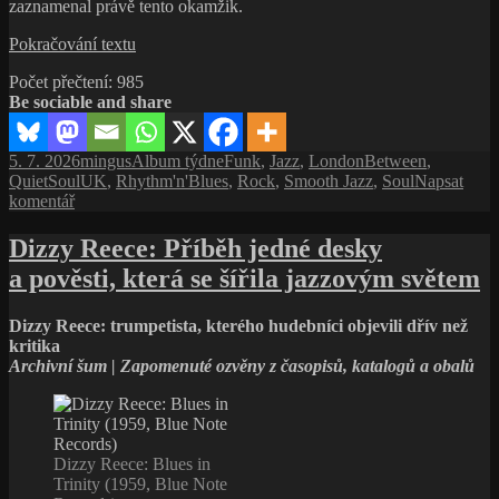
zaznamenal právě tento okamžik.
Rok
Pokračování textu
1986:
Počet přečtení:
985
Paul
Be sociable and share
Weller
je
slavný,
Publikováno:
Autor:
Rubriky:
Štítky:
5. 7. 2026
mingus
Album týdne
Funk
,
Jazz
,
LondonBetween
,
úspěšný
QuietSoulUK
,
Rhythm'n'Blues
,
Rock
,
Smooth Jazz
,
Soul
Napsat
a přesto
pro
komentář
mu
text
pořád
s
Dizzy Reece: Příběh jedné desky
nikdo
názvem
pořádně
a pověsti, která se šířila jazzovým světem
Rok
nerozumí
1986:
Paul
Dizzy Reece: trumpetista, kterého hudebníci objevili dřív než
Weller
kritika
je
Archivní šum | Zapomenuté ozvěny z časopisů, katalogů a obalů
slavný,
úspěšný
a přesto
mu
pořád
Dizzy Reece: Blues in
nikdo
Trinity (1959, Blue Note