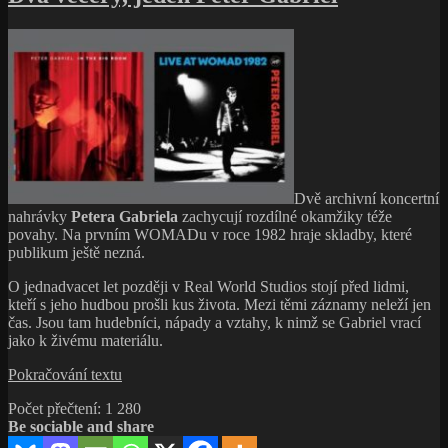
názvem
a synthpop
Čtyřicet
let
čekání
na
Lament
od
Ultravox
|
Kritici,
emoce
Dvě archivní koncertní
a synthpop
nahrávky
Petera Gabriela
zachycují rozdílné okamžiky téže
povahy. Na prvním WOMADu v roce 1982 hraje skladby, které
publikum ještě nezná.
O jednadvacet let později v Real World Studios stojí před lidmi,
kteří s jeho hudbou prošli kus života. Mezi těmi záznamy neleží jen
čas. Jsou tam hudebníci, nápady a vztahy, k nimž se Gabriel vrací
jako k živému materiálu.
Dva
Pokračování textu
večery,
Počet přečtení:
1 280
jeden
Be sociable and share
Peter
Gabriel