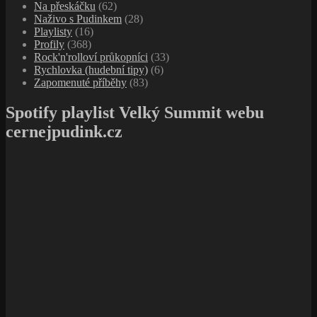
Na přeskáčku
(62)
Naživo s Pudinkem
(28)
Playlisty
(16)
Profily
(368)
Rock'n'rolloví průkopníci
(33)
Rychlovka (hudební tipy)
(6)
Zapomenuté příběhy
(83)
Spotify playlist Velký Summit webu
cernejpudink.cz