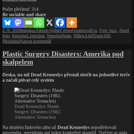
Coltrane
Počet přečtení:
314
–
Be sociable and share
Africa/Brass:
Orchestr
jazzové
Publikováno:
Autor:
Rubriky:
Štítky:
2. 8. 2026
mingus
Album týdne
CernoOranzovaEra
,
Free Jazz
,
Hard
budoucnosti
bop
,
ImpulseListening
,
ImpulseState
,
MilesAndTrane100
,
pro
Modalita
Napsat komentář
text
s
Plastic Surgery Disasters: Amerika pod
názvem
skalpelem
John
Coltrane
–
Deska, na níž Dead Kennedys přestali útočit na jednotlivé terče
Africa/Brass:
a začali pitvat celý systém
Orchestr
jazzové
budoucnosti
Dead Kennedys: Plastic
Surgery Disasters (1982,
Alternative Tentacles)
Na druhém řadovém albu už
Dead Kennedys
nepotřebovali
guvernéra, prezidenta ani jeden konkrétní skandál. Terčem se stala