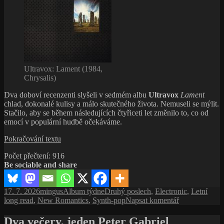
Ultravox: Lament (1984,
Chrysalis)
Dva doboví recenzenti slyšeli v sedmém albu
Ultravox
Lament
chlad, dokonalé kulisy a málo skutečného života. Nemuseli se mýlit.
Stačilo, aby se během následujících čtyřiceti let změnilo to, co od
emocí v populární hudbě očekáváme.
Čtyřicet
Pokračování textu
let
Počet přečtení:
916
čekání
Be sociable and share
na
Lament
od
Publikováno:
Autor:
Rubriky:
Štítky:
17. 7. 2026
mingus
Album týdne
Druhý poslech
,
Electronic
,
Letní
Ultravox
pro
long read
,
New Romantics
,
Synth-pop
Napsat komentář
|
text
Kritici,
s
Dva večery, jeden Peter Gabriel
emoce