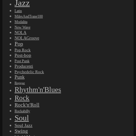
Jazz
Latin
MilesAndTrane100
Modalita
New Wave
NOLA
NOLAGroove
Pop
Pop Rock
Post-bop
Post Punk
Producenti
Psychedelic Rock
Punk
Reggae
Rhythm'n'Blues
Rock
Rock'n'Roll
Rockabilly
Soul
Soul Jazz
Swing