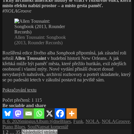
Tichý architekt americké hudby se vrací v rozšířené edici, která
neklidu
místo efektu nabízí prostor – a místo gesta paměť.
#NOLAGroove
Allen Toussaint: Songbook
(2013, Rounder Records)
Rozšířená edice živého alba
Songbook
připomíná, jak zásadní roli
sehrál
Allen Toussaint
v hudební historii New Orleans. A jak
křehká může být paměť města, které přežilo hurikán, exil zdejších
osobností i vlastní mýty. Nové vydání přináší dvacet dosud
nevydaných nahrávek, archivní rozhovory a portrét skladatele, který
se po padesáti letech v zákulisí postavil na jeviště sám.
Songbook
Pokračování textu
Allena
Počet přečtení:
1 115
Toussainta:
Be sociable and share
Návrat
muže,
který
Publikováno:
Autor:
Rubriky:
Štítky:
8. 6. 2026
mingus
Album týdne
Blues
,
Funk
,
NOLA
,
NOLAGroove
,
držel
pro
Piano Blues
,
Soul
Napsat komentář
New
Stránkování
Stránka:
Stránka:
Stránka:
text
1
2
…
35
Následující stránka
Orleans