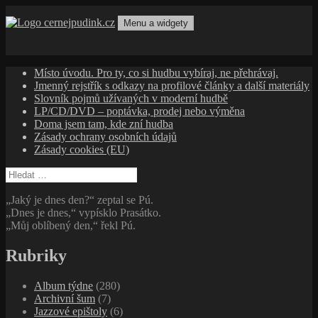
Přejít
k
Menu a widgety
obsahu
cernejpudink.cz
Hudební magazín o zapomenutých příbězích, jazzu, alternativě
webu
a albech s hlubším kontextem
Místo úvodu. Pro ty, co si hudbu vybíraj, ne přehrávaj.
Jmenný rejstřík s odkazy na profilové články a další materiály
Slovník pojmů užívaných v moderní hudbě
LP/CD/DVD – poptávka, prodej nebo výměna
Doma jsem tam, kde zní hudba
Zásady ochrany osobních údajů
Zásady cookies (EU)
Vyhledávání
„Jaký je dnes den?“ zeptal se Pú.
„Dnes je dnes,“ vypísklo Prasátko.
„Můj oblíbený den,“ řekl Pú.
Rubriky
Album týdne
(280)
Archivní šum
(7)
Jazzové epištoly
(6)