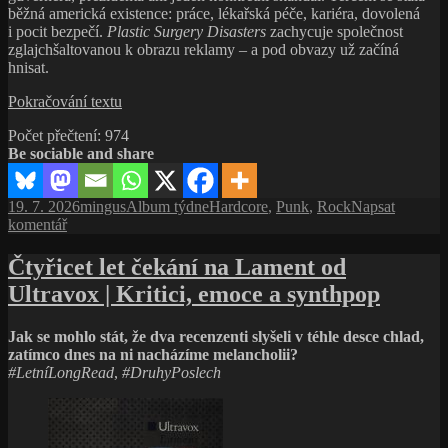
běžná americká existence: práce, lékařská péče, kariéra, dovolená
i pocit bezpečí.
Plastic Surgery Disasters
zachycuje společnost
zglajchšaltovanou k obrazu reklamy – a pod obvazy už začíná
hnisat.
Plastic
Pokračování textu
Surgery
Počet přečtení:
974
Disasters:
Be sociable and share
Amerika
pod
skalpelem
Publikováno:
Autor:
Rubriky:
Štítky:
19. 7. 2026
mingus
Album týdne
Hardcore
,
Punk
,
Rock
Napsat
pro
komentář
text
s
Čtyřicet let čekání na Lament od
názvem
Ultravox | Kritici, emoce a synthpop
Plastic
Surgery
Disasters:
Jak se mohlo stát, že dva recenzenti slyšeli v téhle desce chlad,
Amerika
zatímco dnes na ni nacházíme melancholii?
pod
#LetníLongRead
,
#DruhyPoslech
skalpelem