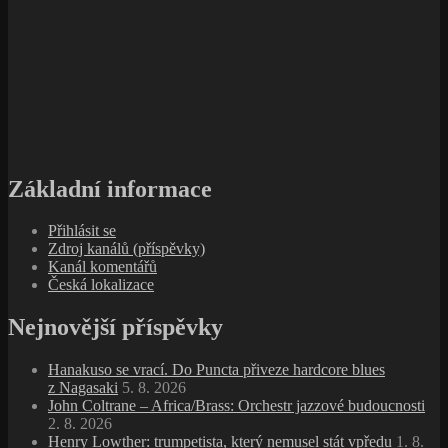
Základní informace
Přihlásit se
Zdroj kanálů (příspěvky)
Kanál komentářů
Česká lokalizace
Nejnovější příspěvky
Hanakuso se vrací. Do Puncta přiveze hardcore blues
z Nagasaki
5. 8. 2026
John Coltrane – Africa/Brass: Orchestr jazzové budoucnosti
2. 8. 2026
Henry Lowther: trumpetista, který nemusel stát vpředu
1. 8.