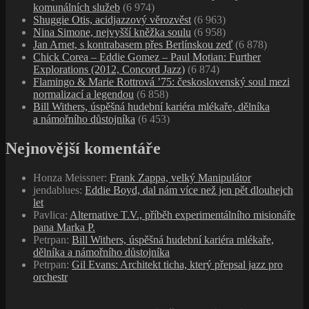
komunálních služeb
(6 974)
Shuggie Otis, acidjazzový věrozvěst
(6 963)
Nina Simone, nejvyšší kněžka soulu
(6 958)
Jan Arnet, s kontrabasem přes Berlínskou zeď
(6 878)
Chick Corea – Eddie Gomez – Paul Motian: Further
Explorations (2012, Concord Jazz)
(6 874)
Flamingo & Marie Rottrová ’75: československý soul mezi
normalizací a legendou
(6 858)
Bill Withers, úspěšná hudební kariéra mlékaře, dělníka
a námořního důstojníka
(6 453)
Nejnovější komentáře
Honza Meissner
:
Frank Zappa, velký Manipulátor
jendablues
:
Eddie Boyd, dal nám více než jen pět dlouhejch
let
Pavlica
:
Alternative T.V., příběh experimentálního misionáře
pana Marka P.
Petrpan
:
Bill Withers, úspěšná hudební kariéra mlékaře,
dělníka a námořního důstojníka
Petrpan
:
Gil Evans: Architekt ticha, který přepsal jazz pro
orchestr