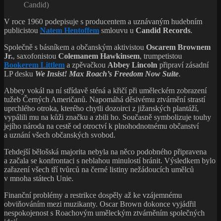
Candid)
V roce 1960 podepisuje s producentem a uznávaným hudebním
publicistou
Natem Hentoffem
smlouvu u
Candid Records
.
Společně s básníkem a občanským aktivistou
Oscarem Brownem
Jr.
, saxofonistou
Colemanem Hawkinsem
, trumpetistou
Bookerem Littlem
a zpěvačkou
Abbey Lincoln
připraví zásadní
LP desku
We Insist! Max Roach’s Freedom Now Suite
.
Abbey vokál na ní střídavě sténá a křičí při uměleckém zobrazení
tužeb Černých Američanů. Napomáhá děsivému ztvárnění strastí
uprchlého otroka, kterého chytli dozoirci z jižanských plantáží,
vypálili mu na kůži značku a zbili ho. Současně symbolizuje touhy
jejího národa na cestě od otroctví k plnohodnotnému občanství
a uznání všech občanských svobod.
Tehdejší bělošská majorita nebyla na něco podobného připravena
a začala se konfrontaci s neblahou minulostí bránit. Výsledkem bylo
zařazení všech tří tvůrců na černé listiny nežádoucích umělců
v mnoha státech Unie.
Finanční problémy a restrikce dospěly až ke vzájemnému
obviňováním mezi muzikanty. Oscar Brown dokonce vyjádřil
nespokojenost s Roachovým uměleckým ztvárněním společných