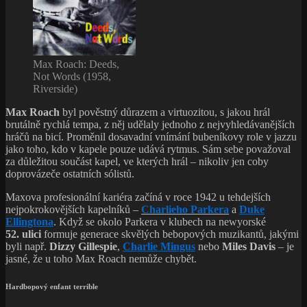
Max Roach: Deeds,
Not Words (1958,
Riverside)
Max Roach
byl pověstný důrazem a virtuozitou, s jakou hrál
brutálně rychlá tempa, z něj udělaly jednoho z nejvyhledávanějších
hráčů na bicí. Proměnil dosavadní vnímání bubeníkovy role v jazzu
jako toho, kdo v kapele pouze udává rytmus. Sám sebe považoval
za důležitou součást kapel, ve kterých hrál – nikoliv jen coby
doprovázeče ostatních sólistů.
Maxova profesionální kariéra začíná v roce 1942 u tehdejších
nejpokrokovějších kapelníků –
Charlieho Parkera
a
Duke
Ellingtona
. Když se okolo Parkera v klubech na newyorské
52. ulici
formuje generace skvělých bebopových muzikantů, jakými
byli např.
Dizzy Gillespie
,
Charlie Mingus
nebo
Miles Davis
– je
jasné, že u toho Max Roach nemůže chybět.
Hardbopový enfant terrible