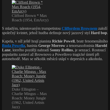
Clifford Brown * Max
Roach (1954, EmArcy)
S mladým, talentovaným trumpetistou
Cliffordem Brownem
založí
společný kvintet, jehož hudba definuje nový jazzový styl
Hard bop
.
Kapela, v níž ještě hrají pianista
Richie Powell
, bratr fenomenálního
Buda Powella
, basista
George Morrow
a tenorsaxofonista
Harold
Lane
, kterého později nahradí
Sonny Rollins
, je senzací. Rostoucí
popularitu zastaví až Brownovo a Powellovo tragické úmrtí při
autonehodě. Max se několik měsíců utápí v depresích a alkoholu.
Duke Ellington –
Charlie Mingus – Max
Roach: Money Jungle
(1962, United Artists
Jazz)