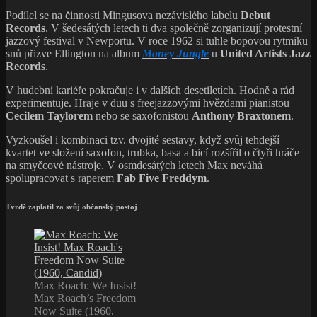
Podílel se na činnosti Mingusova nezávislého labelu
Debut
Records
. V šedesátých letech ti dva společně zorganizují protestní
jazzový festival v Newportu. V roce 1962 si tuhle bopovou rytmiku
snů přizve Ellington na album
Money Jungle
u
United Artists Jazz
Records
.
V hudební kariéře pokračuje i v dalších desetiletích. Hodně a rád
experimentuje. Hraje v duu s freejazzovými hvězdami pianistou
Cecilem Taylorem
nebo se saxofonistou
Anthony Braxtonem
.
Vyzkoušel i kombinaci tzv. dvojité sestavy, když svůj tehdejší
kvartet ve složení saxofon, trubka, basa a bicí rozšířil o čtyři hráče
na smyčcové nástroje. V osmdesátých letech Max neváhá
spolupracovat s raperem
Fab Five Freddym
.
Tvrdě zaplatil za svůj občanský postoj
Max Roach: We Insist!
Max Roach’s Freedom
Now Suite (1960,