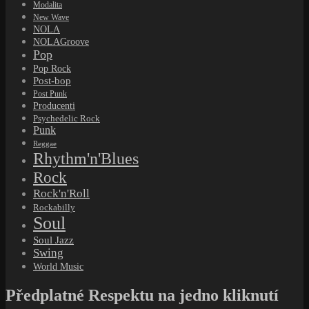
Modalita
New Wave
NOLA
NOLAGroove
Pop
Pop Rock
Post-bop
Post Punk
Producenti
Psychedelic Rock
Punk
Reggae
Rhythm'n'Blues
Rock
Rock'n'Roll
Rockabilly
Soul
Soul Jazz
Swing
World Music
Předplatné Respektu na jedno kliknutí