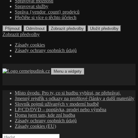
Spravovat možnosti
Spravovat služby
Správa {vendor_count} prodejců
Přečtěte si více o těchto účelech
Přijmout
Odmítnout
Zobrazit předvolby
Uložit předvolby
Zobrazit předvolby
Zásady cookies
Zásady ochrany osobních údajů
Přejít
k
Menu a widgety
obsahu
cernejpudink.cz
Hudební magazín o zapomenutých příbězích, jazzu, alternativě
webu
a albech s hlubším kontextem
Místo úvodu. Pro ty, co si hudbu vybíraj, ne přehrávaj.
Jmenný rejstřík s odkazy na profilové články a další materiály
Slovník pojmů užívaných v moderní hudbě
LP/CD/DVD – poptávka, prodej nebo výměna
Doma jsem tam, kde zní hudba
Zásady ochrany osobních údajů
Zásady cookies (EU)
Vyhledávání