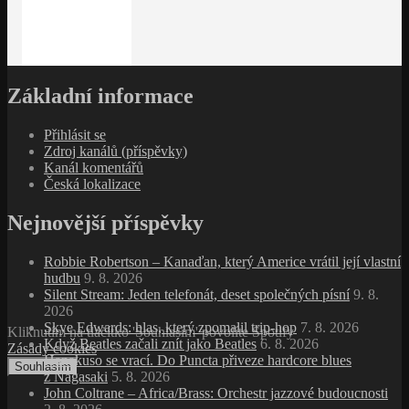
Základní informace
Přihlásit se
Zdroj kanálů (příspěvky)
Kanál komentářů
Česká lokalizace
Nejnovější příspěvky
Robbie Robertson – Kanaďan, který Americe vrátil její vlastní
hudbu
9. 8. 2026
Silent Stream: Jeden telefonát, deset společných písní
9. 8.
2026
Skye Edwards: hlas, který zpomalil trip‑hop
7. 8. 2026
Kliknutím na tlačítko 'Souhlasím' povolíte Spotify
Když Beatles začali znít jako Beatles
6. 8. 2026
Zásady cookies
Hanakuso se vrací. Do Puncta přiveze hardcore blues
Souhlasím
z Nagasaki
5. 8. 2026
John Coltrane – Africa/Brass: Orchestr jazzové budoucnosti