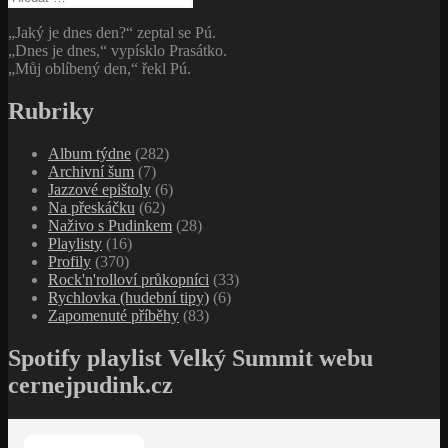
„Jaký je dnes den?“ zeptal se Pú.
„Dnes je dnes,“ vypísklo Prasátko.
„Můj oblíbený den,“ řekl Pú.
Rubriky
Album týdne
(282)
Archivní šum
(7)
Jazzové epištoly
(6)
Na přeskáčku
(62)
Naživo s Pudinkem
(28)
Playlisty
(16)
Profily
(370)
Rock'n'rolloví průkopníci
(33)
Rychlovka (hudební tipy)
(6)
Zapomenuté příběhy
(83)
Spotify playlist Velký Summit webu
cernejpudink.cz