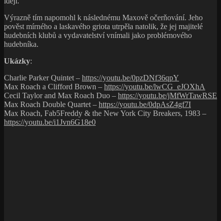
idejí.
Výrazně tím napomohl k následnému Maxově očerňování. Jeho
pověst mírného a laskavého griota utrpěla natolik, že jej majitelé
hudebních klubů a vydavatelství vnímali jako problémového
hudebníka.
Ukázky
:
Charlie Parker Quintet –
https://youtu.be/0pzDNf36qpY
Max Roach a Clifford Brown –
https://youtu.be/lwCG_eJOXhA
Cecil Taylor and Max Roach Duo –
https://youtu.be/jMfWrTawRSE
Max Roach Double Quartet –
https://youtu.be/0dpAsZ4gf7I
Max Roach, Fab5Freddy & the New York City Breakers, 1983 –
https://youtu.be/i1Jvn6G18e0