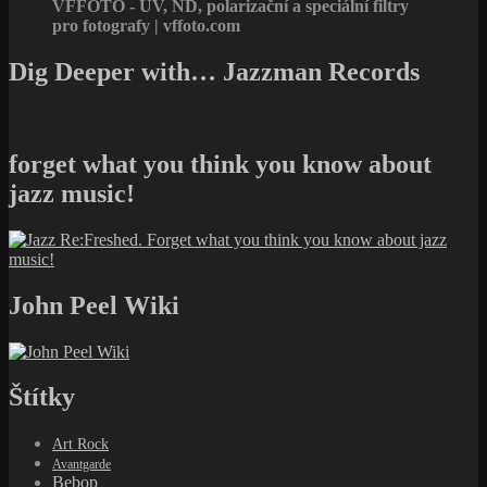
VFFOTO - UV, ND, polarizační a speciální filtry
pro fotografy | vffoto.com
Dig Deeper with… Jazzman Records
forget what you think you know about
jazz music!
John Peel Wiki
Štítky
Art Rock
Avantgarde
Bebop