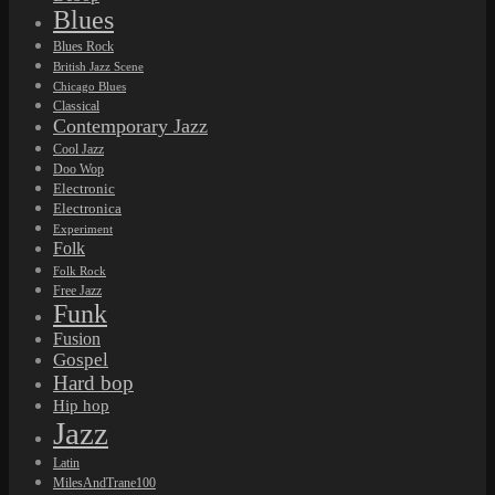
Blues
Blues Rock
British Jazz Scene
Chicago Blues
Classical
Contemporary Jazz
Cool Jazz
Doo Wop
Electronic
Electronica
Experiment
Folk
Folk Rock
Free Jazz
Funk
Fusion
Gospel
Hard bop
Hip hop
Jazz
Latin
MilesAndTrane100