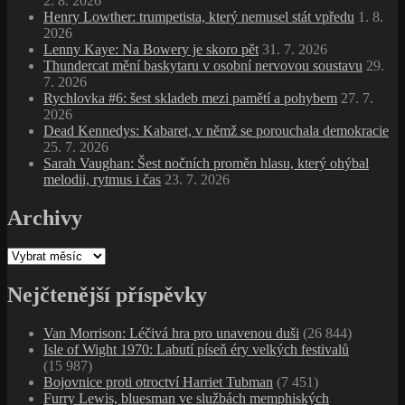
2. 8. 2026
Henry Lowther: trumpetista, který nemusel stát vpředu
1. 8.
2026
Lenny Kaye: Na Bowery je skoro pět
31. 7. 2026
Thundercat mění baskytaru v osobní nervovou soustavu
29.
7. 2026
Rychlovka #6: šest skladeb mezi pamětí a pohybem
27. 7.
2026
Dead Kennedys: Kabaret, v němž se porouchala demokracie
25. 7. 2026
Sarah Vaughan: Šest nočních proměn hlasu, který ohýbal
melodii, rytmus i čas
23. 7. 2026
Archivy
Archivy
Nejčtenější příspěvky
Van Morrison: Léčivá hra pro unavenou duši
(26 844)
Isle of Wight 1970: Labutí píseň éry velkých festivalů
(15 987)
Bojovnice proti otroctví Harriet Tubman
(7 451)
Furry Lewis, bluesman ve službách memphiských