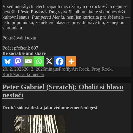
V sedmdesátých letech zapadli mezi žánry a do rockových dějin se
nevešli. Přesto
Pavlov’s Dog
vytvořili album, které si dodnes drží
kultovní status.
Pampered Menial
není jen kuriozita pro sběratele —
je to připomínka, že některé hlasy se prosadí právě tím, že nejdou
s proudem.
Pavlov’s
Pokračování textu
Dog:
Počet přečtení:
697
Hlas,
Be sociable and share
který
se
nedal
Publikováno:
Autor:
Rubriky:
Štítky:
20. 2. 2026
20. 2. 2026
mingus
Profily
Art Rock
,
Prog Rock
,
přeslechnout
pro
Rock
Napsat komentář
text
s
Peter Gabriel (Scratch): Oholit si hlavu
názvem
nestačí
Pavlov’s
Dog:
Hlas,
Druhá sólová deska jako vědomé zmenšení gest
který
se
nedal
přeslechnout