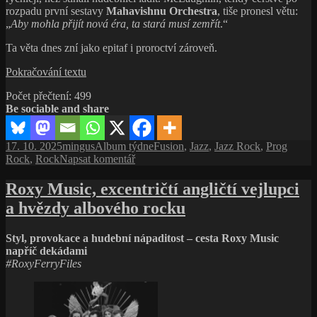
rozpadu první sestavy
Mahavishnu Orchestra
, tiše pronesl větu:
„
Aby mohla přijít nová éra, ta stará musí zemřít
.“
Ta věta dnes zní jako epitaf i proroctví zároveň.
Mahavishnu
Pokračování textu
John
Počet přečtení:
499
McLaughlin
Be sociable and share
a znovuzrození
z chaosu
Publikováno:
Autor:
Rubriky:
Štítky:
17. 10. 2025
mingus
Album týdne
Fusion
,
Jazz
,
Jazz Rock
,
Prog
pro
Rock
,
Rock
Napsat komentář
text
s
Roxy Music, excentričtí angličtí vejlupci
názvem
a hvězdy albového rocku
Mahavishnu
John
McLaughlin
Styl, provokace a hudební nápaditost – cesta Roxy Music
a znovuzrození
napříč dekádami
z chaosu
#RoxyFerryFiles