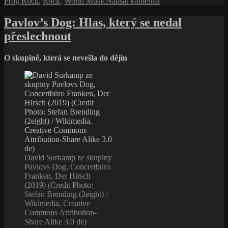
pro
Prog Rock
,
Rock
,
World Music
Napsat komentář
text
s
Pavlov’s Dog: Hlas, který se nedal
názvem
přeslechnout
Peter
Gabriel:
Umění
O skupině, která se nevešla do dějin
otevřených
dveří
David Surkamp ze skupiny
Pavlovs Dog, Concertbüro
Franken, Der Hirsch
(2019) (Credit Photo:
Stefan Brending (2eight) /
Wikimedia, Creative
Commons Attribution-
Share Alike 3.0 de)