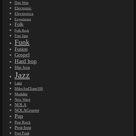
Doo Wop
Electronic
Electronica
Experiment
Folk
Folk Rock
Free Jazz
Funk
Fusion
Gospel
Hard bop
Hip hop
Jazz
Latin
MilesAndTrane100
Modalita
New Wave
NOLA
NOLAGroove
Pop
Pop Rock
Post-bop
Post Punk