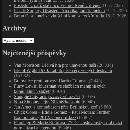
melodii, rytmus i čas
23. 7. 2026
Poslední z pařížské noci. Zemřel René Urtreger
21. 7. 2026
Plastic Surgery Disasters: Amerika pod skalpelem
19. 7. 2026
Brian Case, muž ze zkušební komise rock’n’rollu
18. 7. 2026
Archivy
Archivy
Nejčtenější příspěvky
Van Morrison: Léčivá hra pro unavenou duši
(26 834)
Isle of Wight 1970: Labutí píseň éry velkých festivalů
(15 982)
Bojovnice proti otroctví Harriet Tubman
(7 448)
Furry Lewis, bluesman ve službách memphiských
komunálních služeb
(6 970)
Shuggie Otis, acidjazzový věrozvěst
(6 953)
Nina Simone, nejvyšší kněžka soulu
(6 948)
Jan Arnet, s kontrabasem přes Berlínskou zeď
(6 869)
Chick Corea – Eddie Gomez – Paul Motian: Further
Explorations (2012, Concord Jazz)
(6 867)
Flamingo & Marie Rottrová ’75: československý soul mezi
normalizací a legendou
(6 846)