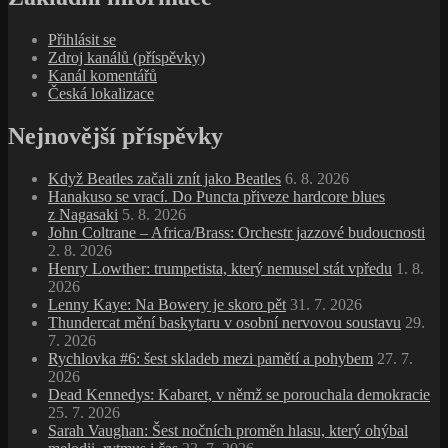
Přihlásit se
Zdroj kanálů (příspěvky)
Kanál komentářů
Česká lokalizace
Nejnovější příspěvky
Když Beatles začali znít jako Beatles
6. 8. 2026
Hanakuso se vrací. Do Puncta přiveze hardcore blues
z Nagasaki
5. 8. 2026
John Coltrane – Africa/Brass: Orchestr jazzové budoucnosti
2. 8. 2026
Henry Lowther: trumpetista, který nemusel stát vpředu
1. 8.
2026
Lenny Kaye: Na Bowery je skoro pět
31. 7. 2026
Thundercat mění baskytaru v osobní nervovou soustavu
29.
7. 2026
Rychlovka #6: šest skladeb mezi pamětí a pohybem
27. 7.
2026
Dead Kennedys: Kabaret, v němž se porouchala demokracie
25. 7. 2026
Sarah Vaughan: Šest nočních proměn hlasu, který ohýbal