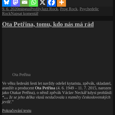
tě
zdraví
Publikováno:
Autor:
Rubriky:
Štítky:
9. 6. 2020
mingus
Profily
Jazz Rock
,
Prog Rock
,
Psychedelic
pro
Rock
Napsat komentář
text
s
Ota Petřina, tomu, kdo nás má rád
názvem
Colosseum,
jdoucí
na
smrt
tě
zdraví
Ota Petřina
Ve věku šedesáti šesti let navždy odešel kytarista, zpěvák, skladatel,
aranžér a producent
Ota Petřina
(4. 6. 1949 – 11. 7. 2015, narozen
jako Otakar Petřina), o němž zpěvák Václav Neckář kdysi prohlásil:
“…
že se jeho délka vlasů neslučovala s rozměry československých
jevišť.
”
Ota
Pokračování textu
Petřina,