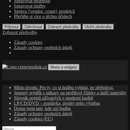
Spravovat možnosti
Spravovat služby
Správa {vendor_count} prodejců
Přečtěte si více o těchto účelech
Přijmout
Odmítnout
Zobrazit předvolby
Uložit předvolby
Zobrazit předvolby
Zásady cookies
Zásady ochrany osobních údajů
Přejít
k
Menu a widgety
obsahu
cernejpudink.cz
Hudební magazín o zapomenutých příbězích, jazzu, alternativě
webu
a albech s hlubším kontextem
Místo úvodu. Pro ty, co si hudbu vybíraj, ne přehrávaj.
Jmenný rejstřík s odkazy na profilové články a další materiály
Slovník pojmů užívaných v moderní hudbě
LP/CD/DVD – poptávka, prodej nebo výměna
Doma jsem tam, kde zní hudba
Zásady ochrany osobních údajů
Zásady cookies (EU)
Vyhledávání