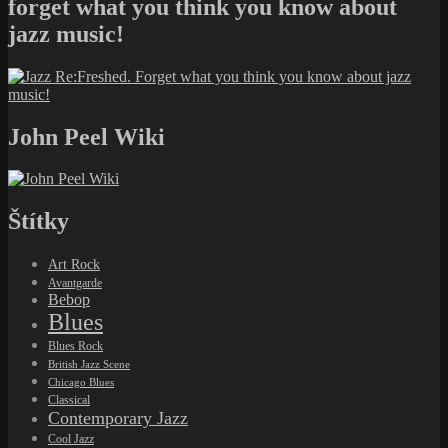
forget what you think you know about
jazz music!
John Peel Wiki
Štítky
Art Rock
Avantgarde
Bebop
Blues
Blues Rock
British Jazz Scene
Chicago Blues
Classical
Contemporary Jazz
Cool Jazz