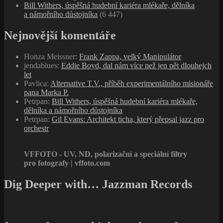
Bill Withers, úspěšná hudební kariéra mlékaře, dělníka
a námořního důstojníka
(6 447)
Nejnovější komentáře
Honza Meissner
:
Frank Zappa, velký Manipulátor
jendablues
:
Eddie Boyd, dal nám více než jen pět dlouhejch
let
Pavlica
:
Alternative T.V., příběh experimentálního misionáře
pana Marka P.
Petrpan
:
Bill Withers, úspěšná hudební kariéra mlékaře,
dělníka a námořního důstojníka
Petrpan
:
Gil Evans: Architekt ticha, který přepsal jazz pro
orchestr
VFFOTO - UV, ND, polarizační a speciální filtry
pro fotografy | vffoto.com
Dig Deeper with… Jazzman Records