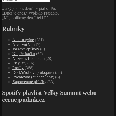
„Jaký je dnes den?“ zeptal se Pú.
„Dnes je dnes,“ vypísklo Prasátko.
„Můj oblíbený den,“ řekl Pú.
Rubriky
Album týdne
(281)
Archivní šum
(7)
Jazzové epištoly
(6)
Na přeskáčku
(62)
Naživo s Pudinkem
(28)
Playlisty
(16)
Profily
(368)
Rock'n'rolloví průkopníci
(33)
Rychlovka (hudební tipy)
(6)
Zapomenuté příběhy
(83)
Spotify playlist Velký Summit webu
cernejpudink.cz