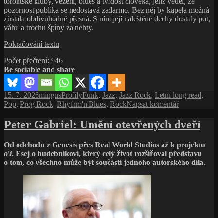
torontské kluby, vězení, blues a tvrdost člověka, jenž věděl, že
pozornost publika se nedostává zadarmo. Bez něj by kapela možná
zůstala obdivuhodně přesná. S ním její naleštěné dechy dostaly pot,
váhu a trochu špíny za nehty.
David
Pokračování textu
Clayton-
Počet přečtení:
946
Thomas:
Be sociable and share
Hlas,
který
do
Publikováno:
Autor:
Rubriky:
Štítky:
15. 7. 2026
mingus
Profily
Funk
,
Jazz
,
Jazz Rock
,
Letní long read
,
naleštěných
pro
Pop
,
Prog Rock
,
Rhythm'n'Blues
,
Rock
Napsat komentář
dechů
text
přinesl
s
Peter Gabriel: Umění otevřených dveří
ulici
názvem
David
Od odchodu z Genesis přes Real World Studios až k projektu
Clayton-
o\i
. Esej o hudebníkovi, který celý život rozšiřoval představu
Thomas:
o tom, co všechno může být součástí jednoho autorského díla.
Hlas,
který
do
naleštěných
dechů
přinesl
ulici