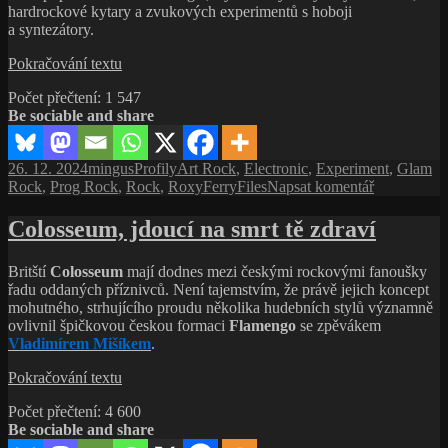
hardrockové kytary a zvukových experimentů s hoboji
a syntezátory.
Roxy
Pokračování textu
Music,
Počet přečtení:
1 547
excentričtí
Be sociable and share
angličtí
vejlupci
a hvězdy
Publikováno:
Autor:
Rubriky:
Štítky:
26. 12. 2024
mingus
Profily
Art Rock
,
Electronic
,
Experiment
,
Glam
albového
pro
Rock
,
Prog Rock
,
Rock
,
RoxyFerryFiles
Napsat komentář
rocku
text
s
Colosseum, jdoucí na smrt tě zdraví
názvem
Roxy
Britští
Colosseum
mají dodnes mezi českými rockovými fanoušky
Music,
řadu oddaných příznivců. Není tajemstvím, že právě jejich koncept
excentričtí
mohutného, strhujícího proudu několika hudebních stylů významně
angličtí
ovlivnil špičkovou českou formaci
Flamengo
se zpěvákem
vejlupci
Vladimírem Mišíkem
.
a hvězdy
albového
Colosseum,
Pokračování textu
rocku
jdoucí
Počet přečtení:
4 600
na
Be sociable and share
smrt