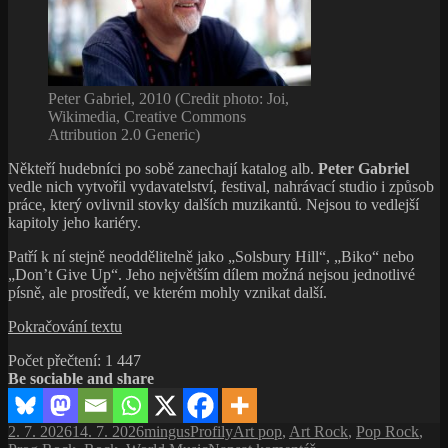
Peter Gabriel, 2010 (Credit photo: Joi,
Wikimedia, Creative Commons
Attribution 2.0 Generic)
Někteří hudebníci po sobě zanechají katalog alb.
Peter Gabriel
vedle nich vytvořil vydavatelství, festival, nahrávací studio i způsob
práce, který ovlivnil stovky dalších muzikantů. Nejsou to vedlejší
kapitoly jeho kariéry.
Patří k ní stejně neoddělitelně jako „Solsbury Hill“, „Biko“ nebo
„Don’t Give Up“. Jeho největším dílem možná nejsou jednotlivé
písně, ale prostředí, ve kterém mohly vznikat další.
Peter
Pokračování textu
Gabriel:
Počet přečtení:
1 447
Umění
Be sociable and share
otevřených
dveří
Publikováno:
Autor:
Rubriky:
Štítky:
2. 7. 2026
14. 7. 2026
mingus
Profily
Art pop
,
Art Rock
,
Pop Rock
,