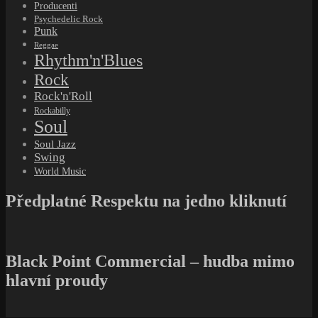
Producenti
Psychedelic Rock
Punk
Reggae
Rhythm'n'Blues
Rock
Rock'n'Roll
Rockabilly
Soul
Soul Jazz
Swing
World Music
Předplatné Respektu na jedno kliknutí
Black Point Commercial – hudba mimo
hlavní proudy