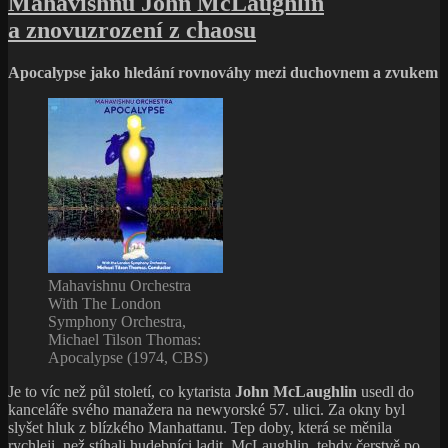
Mahavishnu John McLaughlin
názvem
a znovuzrození z chaosu
Peter
Gabriel
(Scratch):
Apocalypse jako hledání rovnováhy mezi duchovnem a zvukem
Oholit
si
hlavu
nestačí
Mahavishnu Orchestra
With The London
Symphony Orchestra,
Michael Tilson Thomas:
Apocalypse (1974, CBS)
Je to víc než půl století, co kytarista
John McLaughlin
usedl do
kanceláře svého manažera na newyorské 57. ulici. Za okny byl
slyšet hluk z blízkého Manhattanu. Tep doby, která se měnila
rychleji, než stíhali hudebníci ladit. McLaughlin, tehdy čerstvě po