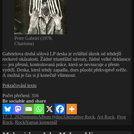
Peter Gabriel (1978,
Charisma)
Gabrielova druhá sólová LP deska je zvláštní úkrok od tehdejší
rockové okázalosti. Žádné triumfální návraty, žádné velké deklarace
— jen přesná, kontrolovaná práce, která se nevnucuje a přesto
vydrží. Deska, která tehdy zapadla, dnes působí překvapivě svěže.
A možná je čas si jí konečně všimnout.
Peter
Pokračování textu
Gabriel
Počet přečtení:
316
(Scratch):
Be sociable and share
Oholit
si
hlavu
Publikováno:
Autor:
Rubriky:
Štítky:
17. 2. 2026
mingus
Album týdne
Alternative Rock
,
Art Rock
,
Prog
nestačí
pro
Rock
,
Rock
Napsat komentář
text
s