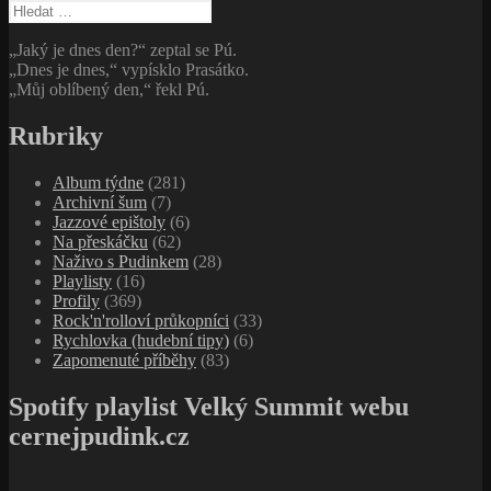
Vyhledávání
„Jaký je dnes den?“ zeptal se Pú.
„Dnes je dnes,“ vypísklo Prasátko.
„Můj oblíbený den,“ řekl Pú.
Rubriky
Album týdne
(281)
Archivní šum
(7)
Jazzové epištoly
(6)
Na přeskáčku
(62)
Naživo s Pudinkem
(28)
Playlisty
(16)
Profily
(369)
Rock'n'rolloví průkopníci
(33)
Rychlovka (hudební tipy)
(6)
Zapomenuté příběhy
(83)
Spotify playlist Velký Summit webu
cernejpudink.cz