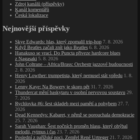
Zdroj kanálů (příspěvky)
Kanál komentářů
Česká lokalizace
Nejnovější příspěvky
Skye Edwards: hlas, který zpomalil trip‑hop
7. 8. 2026
Když Beatles začali znít jako Beatles
6. 8. 2026
Hanakuso se vrací. Do Puncta přiveze hardcore blues
z Nagasaki
5. 8. 2026
John Coltrane – Africa/Brass: Orchestr jazzové budoucnosti
2. 8. 2026
Henry Lowther: trumpetista, který nemusel stát vpředu
1. 8.
2026
Lenny Kaye: Na Bowery je skoro pět
31. 7. 2026
Thundercat mění baskytaru v osobní nervovou soustavu
29.
7. 2026
Rychlovka #6: šest skladeb mezi pamětí a pohybem
27. 7.
2026
Dead Kennedys: Kabaret, v němž se porouchala demokracie
25. 7. 2026
Sarah Vaughan: Šest nočních proměn hlasu, který ohýbal
melodii, rytmus i čas
23. 7. 2026
Poslední z pařížské noci. Zemřel René Urtreger
21. 7. 2026