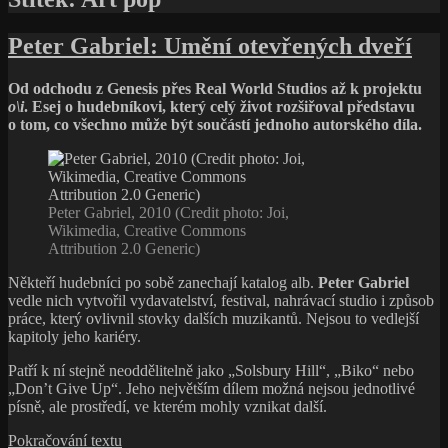
Peter Gabriel: Umění otevřených dveří
Od odchodu z Genesis přes Real World Studios až k projektu
o\i
. Esej o hudebníkovi, který celý život rozšiřoval představu
o tom, co všechno může být součástí jednoho autorského díla.
Peter Gabriel, 2010 (Credit photo: Joi,
Wikimedia, Creative Commons
Attribution 2.0 Generic)
Někteří hudebníci po sobě zanechají katalog alb.
Peter Gabriel
vedle nich vytvořil vydavatelství, festival, nahrávací studio i způsob
práce, který ovlivnil stovky dalších muzikantů. Nejsou to vedlejší
kapitoly jeho kariéry.
Patří k ní stejně neoddělitelně jako „Solsbury Hill“, „Biko“ nebo
„Don’t Give Up“. Jeho největším dílem možná nejsou jednotlivé
písně, ale prostředí, ve kterém mohly vznikat další.
Peter
Pokračování textu