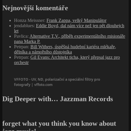
Nejnovější komentáře
Honza Meissner
:
Frank Zappa, velký Manipulátor
jendablues
:
Eddie Boyd, dal nám více než jen pět dlouhejch
let
Pavlica
:
Alternative T.V., příběh experimentálního misionáře
pana Marka P.
Petrpan
:
Bill Withers, úspěšná hudební kariéra mlékaře,
dělníka a námořního důstojníka
Petrpan
:
Gil Evans: Architekt ticha, který přepsal jazz pro
orchestr
VFFOTO - UV, ND, polarizační a speciální filtry pro
fotografy | vffoto.com
Dig Deeper with… Jazzman Records
forget what you think you know about