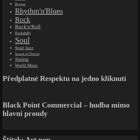
Reggae
Rhythm'n'Blues
Rock
Rock'n'Roll
Rockabilly
Soul
Soul Jazz
Sound of Detroit
Swing
World Music
Předplatné Respektu na jedno kliknutí
Black Point Commercial – hudba mimo
hlavní proudy
Štítek:
Art pop