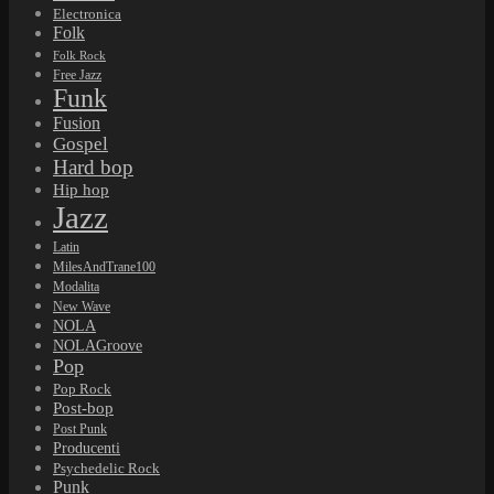
Electronica
Folk
Folk Rock
Free Jazz
Funk
Fusion
Gospel
Hard bop
Hip hop
Jazz
Latin
MilesAndTrane100
Modalita
New Wave
NOLA
NOLAGroove
Pop
Pop Rock
Post-bop
Post Punk
Producenti
Psychedelic Rock
Punk