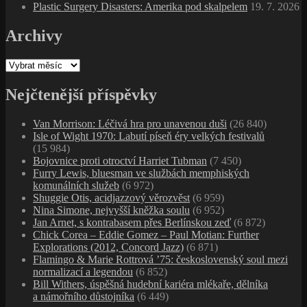
Plastic Surgery Disasters: Amerika pod skalpelem
19. 7. 2026
Archivy
Archivy
Nejčtenější příspěvky
Van Morrison: Léčivá hra pro unavenou duši
(26 840)
Isle of Wight 1970: Labutí píseň éry velkých festivalů
(15 984)
Bojovnice proti otroctví Harriet Tubman
(7 450)
Furry Lewis, bluesman ve službách memphiských
komunálních služeb
(6 972)
Shuggie Otis, acidjazzový věrozvěst
(6 959)
Nina Simone, nejvyšší kněžka soulu
(6 952)
Jan Arnet, s kontrabasem přes Berlínskou zeď
(6 872)
Chick Corea – Eddie Gomez – Paul Motian: Further
Explorations (2012, Concord Jazz)
(6 871)
Flamingo & Marie Rottrová ’75: československý soul mezi
normalizací a legendou
(6 852)
Bill Withers, úspěšná hudební kariéra mlékaře, dělníka
a námořního důstojníka
(6 449)