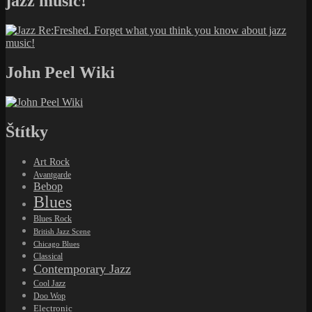
jazz music!
John Peel Wiki
Štítky
Art Rock
Avantgarde
Bebop
Blues
Blues Rock
British Jazz Scene
Chicago Blues
Classical
Contemporary Jazz
Cool Jazz
Doo Wop
Electronic