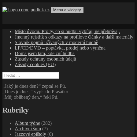
Přejít
k
Menu a widgety
obsahu
cernejpudink.cz
Hudební magazín o zapomenutých příbězích, jazzu, alternativě
webu
a albech s hlubším kontextem
Místo úvodu. Pro ty, co si hudbu vybíraj, ne přehrávaj.
Jmenný rejstřík s odkazy na profilové články a další materiály
Slovník pojmů užívaných v moderní hudbě
LP/CD/DVD – poptávka, prodej nebo výměna
Doma jsem tam, kde zní hudba
Zásady ochrany osobních údajů
Zásady cookies (EU)
Vyhledávání
„Jaký je dnes den?“ zeptal se Pú.
„Dnes je dnes,“ vypísklo Prasátko.
„Můj oblíbený den,“ řekl Pú.
Rubriky
Album týdne
(282)
Archivní šum
(7)
Jazzové epištoly
(6)