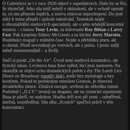
O Gabrielovi se i v roce 2026 mluví v superlativech. Dalo by se říct,
že zbytečně. Jeho síla totiž neleží v okázalosti, ale v ochotě opustit
to, co mu přineslo úspěch, a znovu riskovat nepochopení. Do jisté
míry k tomu přispěl i způsob nahrávání. Tentokrát nejde
o shromáždění studiových specialistů, ale o jeho tehdejší koncertní
sestavu – s basou
Tony Levin
, za klávesami
Roy Bittan
a
Larry
Fast
. Pak kytarista Sidney McGinnis a za bicími
Jerry Marotta
.
Hudebníci reagují v reálném čase. Nejde o přehlídku jmen, ale
o chemii. Písně nevznikají po vrstvách, ale z pulzu. I proto znějí
méně monumentálně – a živěji.
Stačí si pustit „On the Air“. Úvod není studiová konstrukce, ale
fyzický náraz. Levinova basa žene vpřed, bicí jsou motorem. Na
okamžik se objeví echo dramatických poloh z éry
The Lamb Lies
Down on Broadway
(
spotify link
), jenže bez mytologie a bez
kostýmu. Pokud tu probleskne minulost Genesis, je zbavená
divadelního rámce. Zůstává energie, sevřená do několika minut.
Podobně i „D.I.Y.“ nestojí na sloganu, ale na rytmické urputnosti.
Basa je páteří, ne ozdobou. Hudba drží text při zemi – odměřená,
úsečná, soustředěná. Síla alba „Scratch“ spočívá právě v této
koncentraci.