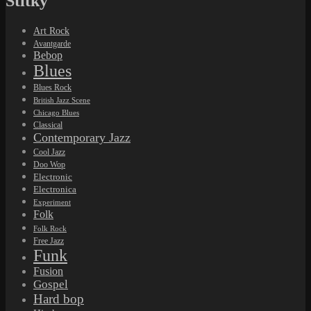
Štítky
Art Rock
Avantgarde
Bebop
Blues
Blues Rock
British Jazz Scene
Chicago Blues
Classical
Contemporary Jazz
Cool Jazz
Doo Wop
Electronic
Electronica
Experiment
Folk
Folk Rock
Free Jazz
Funk
Fusion
Gospel
Hard bop