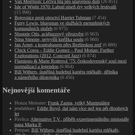
Van Morrison: Léčivá hra pro unavenou duši
(26 851)
Isle of Wight 1970: Labutí píseň éry velkých festivalů
(15 990)
Bojovnice proti otroctví Harriet Tubman
(7 454)
Furry Lewis, bluesman ve službách memphiských
komunálních služeb
(6 975)
Shuggie Otis, acidjazzový věrozvěst
(6 963)
Nina Simone, nejvyšší kněžka soulu
(6 960)
Jan Arnet, s kontrabasem přes Berlínskou zeď
(6 880)
Chick Corea – Eddie Gomez – Paul Motian: Further
Explorations (2012, Concord Jazz)
(6 874)
Flamingo & Marie Rottrová ’75: československý soul mezi
normalizací a legendou
(6 864)
Bill Withers, úspěšná hudební kariéra mlékaře, dělníka
a námořního důstojníka
(6 456)
Nejnovější komentáře
Honza Meissner
:
Frank Zappa, velký Manipulátor
jendablues
:
Eddie Boyd, dal nám více než jen pět dlouhejch
let
Pavlica
:
Alternative T.V., příběh experimentálního misionáře
pana Marka P.
Petrpan
:
Bill Withers, úspěšná hudební kariéra mlékaře,