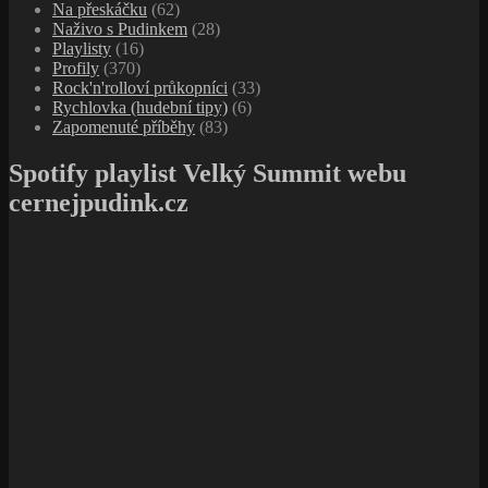
Na přeskáčku
(62)
Naživo s Pudinkem
(28)
Playlisty
(16)
Profily
(370)
Rock'n'rolloví průkopníci
(33)
Rychlovka (hudební tipy)
(6)
Zapomenuté příběhy
(83)
Spotify playlist Velký Summit webu
cernejpudink.cz