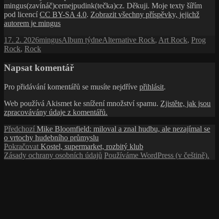
mingus(zavínáč)cernejpudink(tečka)cz. Děkuji. Moje texty šířím
pod licencí
CC BY-SA 4.0
.
Zobrazit všechny příspěvky, jejichž
autorem je mingus
Publikováno:
Autor:
Rubriky:
Štítky:
17. 2. 2026
mingus
Album týdne
Alternative Rock
,
Art Rock
,
Prog
Rock
,
Rock
Napsat komentář
Pro přidávání komentářů se musíte nejdříve
přihlásit
.
Web používá Akismet ke snížení množství spamu.
Zjistěte, jak jsou
zpracovávány údaje z komentářů.
Navigace
Předchozí
Předchozí
Mike Bloomfield: miloval a znal hudbu, ale nezajímal se
příspěvek:
o vrtochy hudebního průmyslu
pro
Následující
Pokračovat
Kostel, supermarket, rozbitý klub
příspěvek
příspěvek:
Zásady ochrany osobních údajů
Používáme WordPress (v češtině).