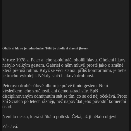
Oholit si hlavu je jednoduché. Těžší je oholit si vlastní jistoty.
V roce 1978 si Peter a jeho spoluhráči oholili hlavu. Oholení hlavy
nebylo velkým gestem. Gabriel o něm mluvil prostě jako o změně,
která přeruší rutinu. Když se věci stanou příliš komfortními, je třeba
je trochu vykolejit. Někdy stačí i taková drobnost.
Peterovo druhé sólové album je právě tímto gestem. Není
výsledkem jeho zručnosti, ani demonstrací síly. Spíš
disciplinovaným odmítnutím stát se tím, co se od něj očekává. Proto
zní Scratch po letech rázněji, než napovídal jeho původní komerční
osud.
Není to deska, která si říká o potlesk. Čeká, až ji někdo objeví.
Zůstává.