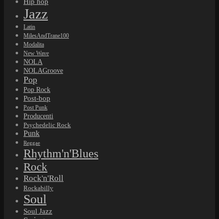
Hip hop
Jazz
Latin
MilesAndTrane100
Modalita
New Wave
NOLA
NOLAGroove
Pop
Pop Rock
Post-bop
Post Punk
Producenti
Psychedelic Rock
Punk
Reggae
Rhythm'n'Blues
Rock
Rock'n'Roll
Rockabilly
Soul
Soul Jazz