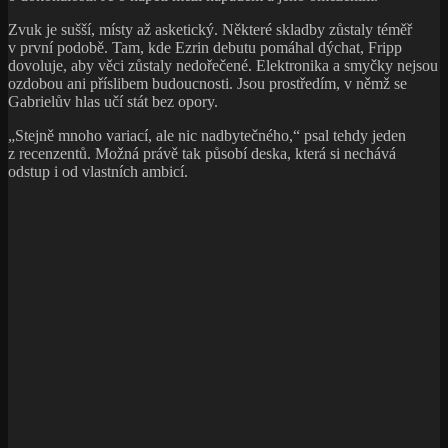
Zvuk je sušší, místy až asketický. Některé skladby zůstaly téměř
v první podobě. Tam, kde Ezrin debutu pomáhal dýchat, Fripp
dovoluje, aby věci zůstaly nedořečené. Elektronika a smyčky nejsou
ozdobou ani příslibem budoucnosti. Jsou prostředím, v němž se
Gabrielův hlas učí stát bez opory.
„Stejně mnoho variací, ale nic nadbytečného,“ psal tehdy jeden
z recenzentů. Možná právě tak působí deska, která si nechává
odstup i od vlastních ambicí.