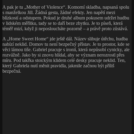
A pak je tu „Mother of Violence“. Komorní skladba, napsaná spolu
s manželkou Jill. Žádná gesta, žádné efekty. Jen napětí mezi
blízkostí a odstupem. Pokud je druhé album pokusem udržet hudbu
v lidském měřítku, tady se to daří beze zbytku. Je to píseň, která
téměř mizí, když ji neposloucháte pozorně – a právě proto zůstává.
A „Home Sweet Home“ jde ještě dál. Název slibuje útěchu, hudba
nabízí neklid. Domov tu není bezpečný přístav. Je to prostor, kde se
věci lámou tiše. Gabriel pracuje s ironií, která nepůsobí cynicky, ale
rozvážně. Jako by si znovu hlídal, aby se význam nerozrostl přes
míru. Pod takřka stoickým klidem celé desky pracuje neklid. Ten,
který Gabriela nutí měnit pravidla, jakmile začnou být příliš
bezpečná.