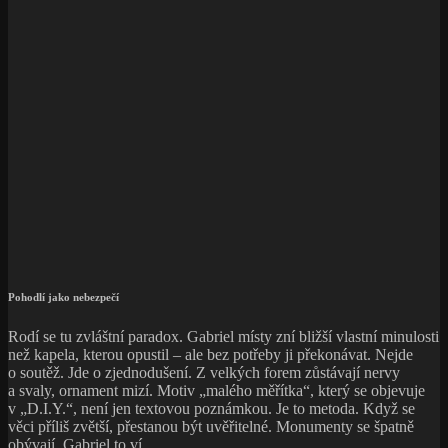
Pohodlí jako nebezpečí
Rodí se tu zvláštní paradox. Gabriel místy zní bližší vlastní minulosti
než kapela, kterou opustil – ale bez potřeby ji překonávat. Nejde
o soutěž. Jde o zjednodušení. Z velkých forem zůstávají nervy
a svaly, ornament mizí. Motiv „malého měřítka“, který se objevuje
v „D.I.Y.“, není jen textovou poznámkou. Je to metoda. Když se
věci příliš zvětší, přestanou být uvěřitelné. Monumenty se špatně
obývají. Gabriel to ví.