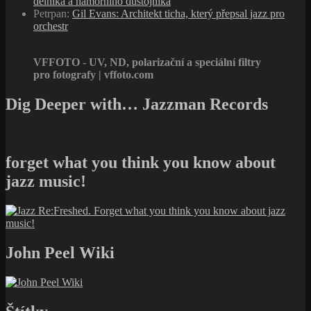
dělníka a námořního důstojníka
Petrpan
:
Gil Evans: Architekt ticha, který přepsal jazz pro
orchestr
VFFOTO - UV, ND, polarizační a speciální filtry
pro fotografy | vffoto.com
Dig Deeper with… Jazzman Records
forget what you think you know about
jazz music!
John Peel Wiki