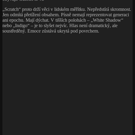
„Scratch“ proto drží věci v lidském měřítku. Nepředstírá skromnost.
Jen odmítá přetížení obsahem. Písně nemají reprezentovat generaci
ani epochu. Mají dýchat. V tišších polohách – „White Shadow“
nebo „Indigo“ – je to slyšet nejvíc. Hlas není dramatický, ale
soustředěný. Emoce zůstává ukrytá pod povrchem.