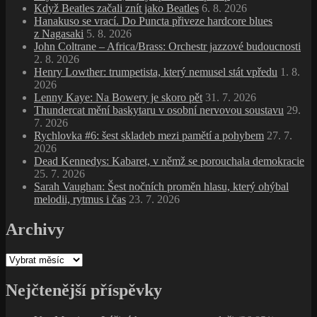
Když Beatles začali znít jako Beatles
6. 8. 2026
Hanakuso se vrací. Do Puncta přiveze hardcore blues
z Nagasaki
5. 8. 2026
John Coltrane – Africa/Brass: Orchestr jazzové budoucnosti
2. 8. 2026
Henry Lowther: trumpetista, který nemusel stát vpředu
1. 8.
2026
Lenny Kaye: Na Bowery je skoro pět
31. 7. 2026
Thundercat mění baskytaru v osobní nervovou soustavu
29.
7. 2026
Rychlovka #6: šest skladeb mezi pamětí a pohybem
27. 7.
2026
Dead Kennedys: Kabaret, v němž se porouchala demokracie
25. 7. 2026
Sarah Vaughan: Šest nočních proměn hlasu, který ohýbal
melodii, rytmus i čas
23. 7. 2026
Archivy
Archivy
Nejčtenější příspěvky