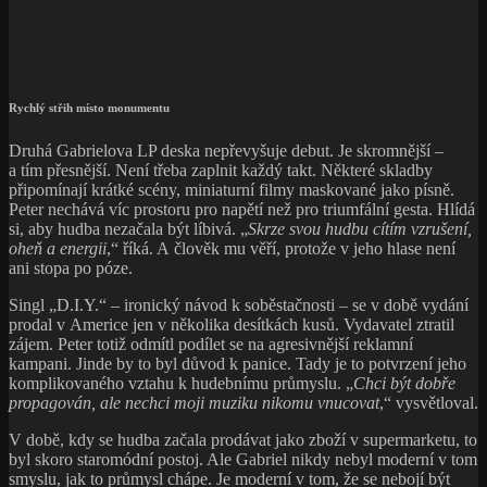
Rychlý střih místo monumentu
Druhá Gabrielova LP deska nepřevyšuje debut. Je skromnější –
a tím přesnější. Není třeba zaplnit každý takt. Některé skladby
připomínají krátké scény, miniaturní filmy maskované jako písně.
Peter nechává víc prostoru pro napětí než pro triumfální gesta. Hlídá
si, aby hudba nezačala být líbivá. „
Skrze svou hudbu cítím vzrušení,
oheň a energii
,“ říká. A člověk mu věří, protože v jeho hlase není
ani stopa po póze.
Singl „D.I.Y.“ – ironický návod k soběstačnosti – se v době vydání
prodal v Americe jen v několika desítkách kusů. Vydavatel ztratil
zájem. Peter totiž odmítl podílet se na agresivnější reklamní
kampani. Jinde by to byl důvod k panice. Tady je to potvrzení jeho
komplikovaného vztahu k hudebnímu průmyslu. „
Chci být dobře
propagován, ale nechci moji muziku nikomu vnucovat
,“ vysvětloval.
V době, kdy se hudba začala prodávat jako zboží v supermarketu, to
byl skoro staromódní postoj. Ale Gabriel nikdy nebyl moderní v tom
smyslu, jak to průmysl chápe. Je moderní v tom, že se nebojí být