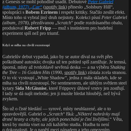
z Genesis se mohl pohodlně usadit. Debutové
Peter Gabriel
(album, 1977)
„Car“
(
spotify link
) přineslo „Solsbury Hill“,
spolupráci s
Bobem Ezrinem
i respekt kritiky. Stačilo zesílit efekt.
Místo toho si vybral jiný druh nejistoty. Kolekci písní
Peter Gabriel
(album, 1978)
, přezdívanou „
Scratch
“ podle rozdrásaného obalu,
produkoval
Robert Fripp
— muž s instinktem pro hudební
experiment spíš než pro triumf.
Když se mlha na chvíli rozestoupí
Gabrielův debut vypadal, jako by se autor díval na svět přes
poškrábané autosklo; dvojka už ten pohled spíš zamlžuje. Je temná,
úporná, místy až tvrdohlavě sevřená deska — a na výběru
Shaking
the Tree – 16 Golden Hits
(1990,
spotify link
) zůstala zcela stranou.
O to víc vystoupí „White Shadow“, jedna z mála skladeb, kde se
mlha na chvíli rozestoupí. Ne sentimentem, ale táhlým světlem steel
kytary
Sida McGinnise
, které Frippovy úhlové vrstvy jen zostřují.
I tady se dá najít melodie; jen ji musíte hledat hlouběji, než bývá
zvykem.
Šlo už o čisté hledání — syrové, místy neuhlazené, ale o to
opravdovější. Gabriel o „
Scratch
“ říká: „
Některé nahrávky mají
drsné hrany a chyby, ale jejich ponechání je činí živějšími
.“ Věta,
která by mohla viset na zdi každého studia. Hudba tu není
o dokonalosti. Je o napětí mezi nápadem a jeho omezením.