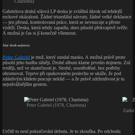
Charisma)
Gabrielova druhá sólová LP deska je zvláštní úkrok od tehdejší
rockové okázalosti. Žádné triumfální návraty, žádné velké deklarace
— jen přesná, kontrolovaná práce, která se nevnucuje a přesto
vydrží. Deska, která tehdy zapadla, dnes působí překvapivě svěže.
A možná je čas si jí konečně všimnout.
Jiný druh nejistoty
Peter Gabriel
je muž, který sundal masku. A možná právě proto
působí jeho hudba silněji. Druhé album klame prvním dojmem. Zní
tvrději, než ve skutečnosti je. Strohé, soustředěné, bez potřeby
ohromovat. Teprve při opakovaném poslechu se ukáže, že pod
zdánlivým klidem pracuje neklid — a že právě zdrženlivost je tu
nejodvážnějším gestem.
Peter Gabriel (1978, Charisma)
Zadní 
Určitě to není pokračování debutu. Je to zkouška. Po odchodu