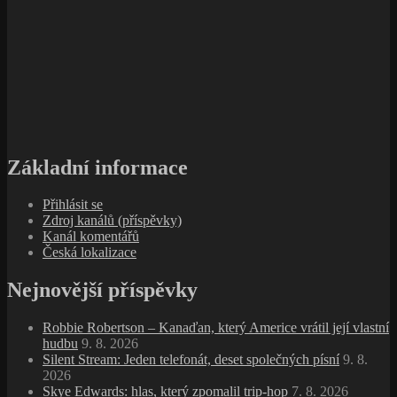
Základní informace
Přihlásit se
Zdroj kanálů (příspěvky)
Kanál komentářů
Česká lokalizace
Nejnovější příspěvky
Robbie Robertson – Kanaďan, který Americe vrátil její vlastní
hudbu
9. 8. 2026
Silent Stream: Jeden telefonát, deset společných písní
9. 8.
2026
Skye Edwards: hlas, který zpomalil trip‑hop
7. 8. 2026