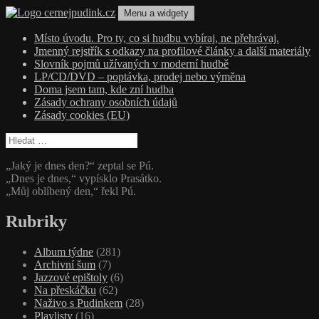
Přejít
Menu a widgety
k
obsahu
cernejpudink.cz
Hudební magazín o zapomenutých příbězích, jazzu, alternativě a alb
Místo úvodu. Pro ty, co si hudbu vybíraj, ne přehrávaj.
webu
Jmenný rejstřík s odkazy na profilové články a další materiály
Slovník pojmů užívaných v moderní hudbě
LP/CD/DVD – poptávka, prodej nebo výměna
Doma jsem tam, kde zní hudba
Zásady ochrany osobních údajů
Zásady cookies (EU)
Vyhledávání
„Jaký je dnes den?“ zeptal se Pú.
„Dnes je dnes,“ vypísklo Prasátko.
„Můj oblíbený den,“ řekl Pú.
Rubriky
Album týdne
(281)
Archivní šum
(7)
Jazzové epištoly
(6)
Na přeskáčku
(62)
Naživo s Pudinkem
(28)
Playlisty
(16)