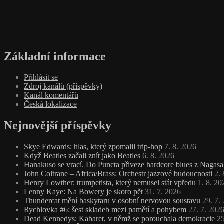
Základní informace
Přihlásit se
Zdroj kanálů (příspěvky)
Kanál komentářů
Česká lokalizace
Nejnovější příspěvky
Skye Edwards: hlas, který zpomalil trip‑hop
7. 8. 2026
Když Beatles začali znít jako Beatles
6. 8. 2026
Hanakuso se vrací. Do Puncta přiveze hardcore blues z Nagasa
John Coltrane – Africa/Brass: Orchestr jazzové budoucnosti
2.
Henry Lowther: trumpetista, který nemusel stát vpředu
1. 8. 20
Lenny Kaye: Na Bowery je skoro pět
31. 7. 2026
Thundercat mění baskytaru v osobní nervovou soustavu
29. 7.
Rychlovka #6: šest skladeb mezi pamětí a pohybem
27. 7. 202
Dead Kennedys: Kabaret, v němž se porouchala demokracie
25