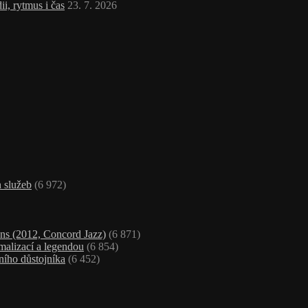
i, rytmus i čas
23. 7. 2026
 služeb
(6 972)
ns (2012, Concord Jazz)
(6 871)
malizací a legendou
(6 854)
ního důstojníka
(6 452)