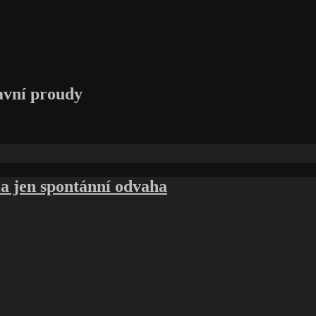
avní proudy
la jen spontánní odvaha