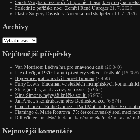
Sarah Vaughan: Šest nočních proměn hlasu, který ohýbal melodi
Poslední z pařížské noci. Zemřel René Urtreger
21. 7. 2026
Plastic Surgery Disasters: Amerika pod skalpelem
19. 7. 2026
Archivy
Archivy
Nejčtenější příspěvky
Van Morrison: Léčivá hra pro unavenou duši
(26 840)
Isle of Wight 1970: Labutí píseň éry velkých festivalů
(15 985)
Bojovnice proti otroctví Harriet Tubman
(7 450)
Furry Lewis, bluesman ve službách memphiských komunálních
Shuggie Otis, acidjazzový věrozvěst
(6 962)
Nina Simone, nejvyšší kněžka soulu
(6 953)
Jan Arnet, s kontrabasem přes Berlínskou zeď
(6 874)
Chick Corea – Eddie Gomez – Paul Motian: Further Exploratio
Flamingo & Marie Rottrová ’75: československý soul mezi nor
Bill Withers, úspěšná hudební kariéra mlékaře, dělníka a námoř
Nejnovější komentáře