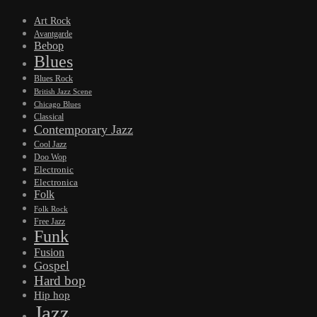
Art Rock
Avantgarde
Bebop
Blues
Blues Rock
British Jazz Scene
Chicago Blues
Classical
Contemporary Jazz
Cool Jazz
Doo Wop
Electronic
Electronica
Folk
Folk Rock
Free Jazz
Funk
Fusion
Gospel
Hard bop
Hip hop
Jazz