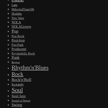
Latin
MilesAndTrane100
Modalita
New Wave
NOLA
NOLAGroove
Pop
Pop Rock
Post-bop
Post Punk
Producenti
Psychedelic Rock
Punk
Reggae
Rhythm'n'Blues
Rock
Rock'n'Roll
Rockabilly
Soul
Soul Jazz
Sound of Detroit
Swing