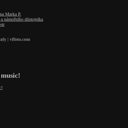
ana Marka P.
a a námořního důstojníka
str
afy | vffoto.com
 music!