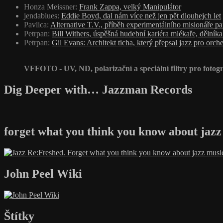
Honza Meissner
:
Frank Zappa, velký Manipulátor
jendablues
:
Eddie Boyd, dal nám více než jen pět dlouhejch let
Pavlica
:
Alternative T.V., příběh experimentálního misionáře p
Petrpan
:
Bill Withers, úspěšná hudební kariéra mlékaře, dělník
Petrpan
:
Gil Evans: Architekt ticha, který přepsal jazz pro orche
VFFOTO - UV, ND, polarizační a speciální filtry pro fotogr
Dig Deeper with… Jazzman Records
forget what you think you know about jazz
John Peel Wiki
Štítky