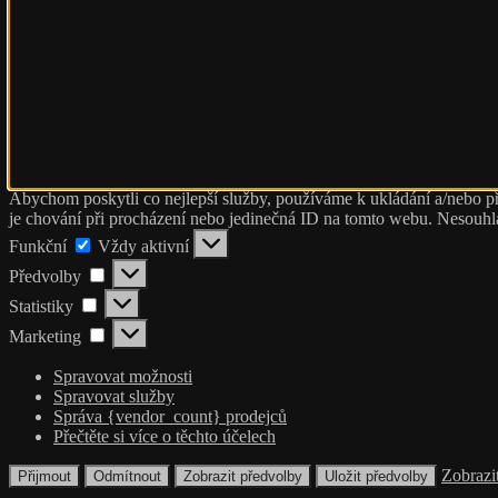
Abychom poskytli co nejlepší služby, používáme k ukládání a/nebo př
je chování při procházení nebo jedinečná ID na tomto webu. Nesouhlas
Funkční
Funkční
Vždy aktivní
Předvolby
Předvolby
Statistiky
Statistiky
Marketing
Marketing
Spravovat možnosti
Spravovat služby
Správa {vendor_count} prodejců
Přečtěte si více o těchto účelech
Zobrazi
Přijmout
Odmítnout
Zobrazit předvolby
Uložit předvolby