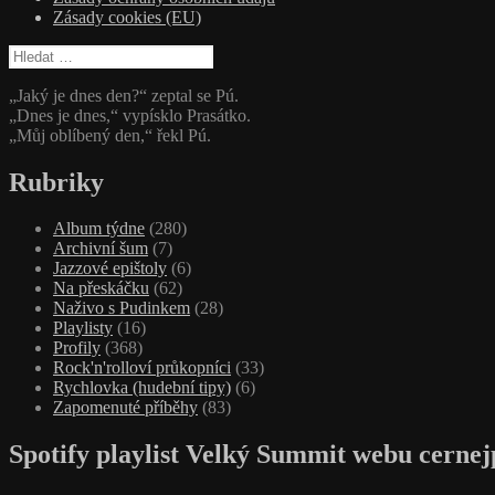
Zásady cookies (EU)
Vyhledávání
„Jaký je dnes den?“ zeptal se Pú.
„Dnes je dnes,“ vypísklo Prasátko.
„Můj oblíbený den,“ řekl Pú.
Rubriky
Album týdne
(280)
Archivní šum
(7)
Jazzové epištoly
(6)
Na přeskáčku
(62)
Naživo s Pudinkem
(28)
Playlisty
(16)
Profily
(368)
Rock'n'rolloví průkopníci
(33)
Rychlovka (hudební tipy)
(6)
Zapomenuté příběhy
(83)
Spotify playlist Velký Summit webu cernej