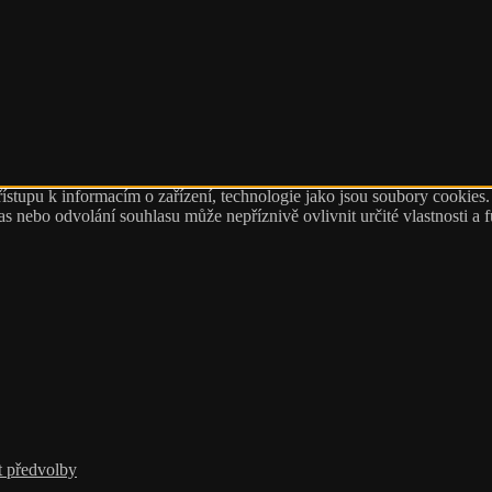
ístupu k informacím o zařízení, technologie jako jsou soubory cookies
 nebo odvolání souhlasu může nepříznivě ovlivnit určité vlastnosti a 
t předvolby