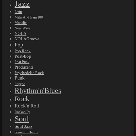
Jazz
Latin
MilesAndTrane100
Modalita
New Wave
NOLA
NOLAGroove
Pop
Pop Rock
Post-bop
Post Punk
Producenti
Psychedelic Rock
Punk
Reggae
Rhythm'n'Blues
Rock
Rock'n'Roll
Rockabilly
Soul
Soul Jazz
Sound of Detroit