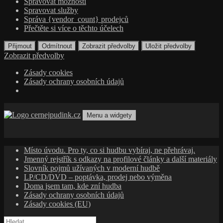
Spravovat možnosti
Spravovat služby
Správa {vendor_count} prodejců
Přečtěte si více o těchto účelech
Přijmout
Odmítnout
Zobrazit předvolby
Uložit předvolby
Zobrazit předvolby
Zásady cookies
Zásady ochrany osobních údajů
Přejít
k
Menu a widgety
obsahu
cernejpudink.cz
Hudební magazín o zapomenutých příbězích, jazzu, alternativě
webu
a albech s hlubším kontextem
Místo úvodu. Pro ty, co si hudbu vybíraj, ne přehrávaj.
Jmenný rejstřík s odkazy na profilové články a další materiály
Slovník pojmů užívaných v moderní hudbě
LP/CD/DVD – poptávka, prodej nebo výměna
Doma jsem tam, kde zní hudba
Zásady ochrany osobních údajů
Zásady cookies (EU)
Vyhledávání