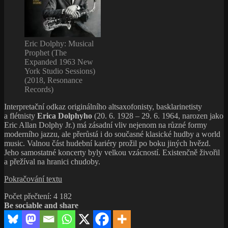
Eric Dolphy: Musical
Prophet (The
Expanded 1963 New
York Studio Sessions)
(2018, Resonance
Records)
Interpretační odkaz originálního altsaxofonisty, basklarinetisty
a flétnisty
Erica Dolphyho
(20. 6. 1928 – 29. 6. 1964, narozen jako
Eric Allan Dolphy Jr.) má zásadní vliv nejenom na různé formy
moderního jazzu, ale přerůstá i do současné klasické hudby a world
music. Valnou část hudební kariéry prožil po boku jiných hvězd.
Jeho samostatné koncerty byly velkou vzácností. Existenčně živořil
a přežíval na hranici chudoby.
Eric
Pokračování textu
Dolphy,
Počet přečtení:
4 182
měl
Be sociable and share
vlastní
styl,
zvuk