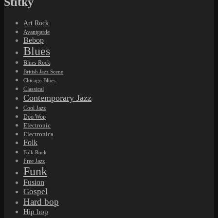
Štítky
Art Rock
Avantgarde
Bebop
Blues
Blues Rock
British Jazz Scene
Chicago Blues
Classical
Contemporary Jazz
Cool Jazz
Doo Wop
Electronic
Electronica
Folk
Folk Rock
Free Jazz
Funk
Fusion
Gospel
Hard bop
Hip hop