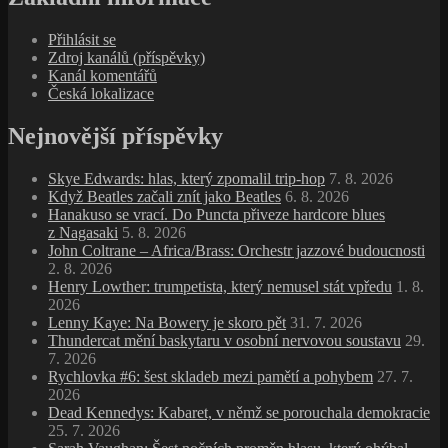
Přihlásit se
Zdroj kanálů (příspěvky)
Kanál komentářů
Česká lokalizace
Nejnovější příspěvky
Skye Edwards: hlas, který zpomalil trip‑hop
7. 8. 2026
Když Beatles začali znít jako Beatles
6. 8. 2026
Hanakuso se vrací. Do Puncta přiveze hardcore blues
z Nagasaki
5. 8. 2026
John Coltrane – Africa/Brass: Orchestr jazzové budoucnosti
2. 8. 2026
Henry Lowther: trumpetista, který nemusel stát vpředu
1. 8.
2026
Lenny Kaye: Na Bowery je skoro pět
31. 7. 2026
Thundercat mění baskytaru v osobní nervovou soustavu
29.
7. 2026
Rychlovka #6: šest skladeb mezi pamětí a pohybem
27. 7.
2026
Dead Kennedys: Kabaret, v němž se porouchala demokracie
25. 7. 2026