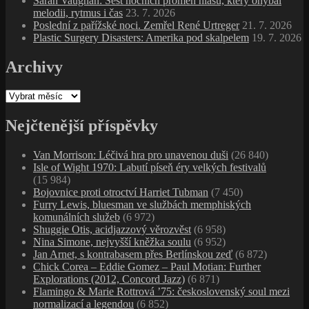
Sarah Vaughan: Šest nočních proměn hlasu, který ohýbal
melodii, rytmus i čas
23. 7. 2026
Poslední z pařížské noci. Zemřel René Urtreger
21. 7. 2026
Plastic Surgery Disasters: Amerika pod skalpelem
19. 7. 2026
Archivy
Archivy
Nejčtenější příspěvky
Van Morrison: Léčivá hra pro unavenou duši
(26 840)
Isle of Wight 1970: Labutí píseň éry velkých festivalů
(15 984)
Bojovnice proti otroctví Harriet Tubman
(7 450)
Furry Lewis, bluesman ve službách memphiských
komunálních služeb
(6 972)
Shuggie Otis, acidjazzový věrozvěst
(6 958)
Nina Simone, nejvyšší kněžka soulu
(6 952)
Jan Arnet, s kontrabasem přes Berlínskou zeď
(6 872)
Chick Corea – Eddie Gomez – Paul Motian: Further
Explorations (2012, Concord Jazz)
(6 871)
Flamingo & Marie Rottrová ’75: československý soul mezi
normalizací a legendou
(6 852)