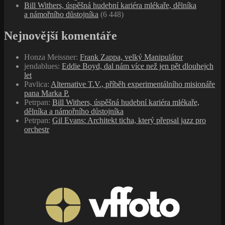
Bill Withers, úspěšná hudební kariéra mlékaře, dělníka
a námořního důstojníka
(6 448)
Nejnovější komentáře
Honza Meissner
:
Frank Zappa, velký Manipulátor
jendablues
:
Eddie Boyd, dal nám více než jen pět dlouhejch
let
Pavlica
:
Alternative T.V., příběh experimentálního misionáře
pana Marka P.
Petrpan
:
Bill Withers, úspěšná hudební kariéra mlékaře,
dělníka a námořního důstojníka
Petrpan
:
Gil Evans: Architekt ticha, který přepsal jazz pro
orchestr