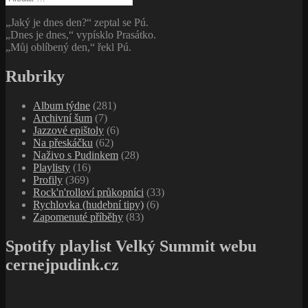
„Jaký je dnes den?“ zeptal se Pú.
„Dnes je dnes,“ vypísklo Prasátko.
„Můj oblíbený den,“ řekl Pú.
Rubriky
Album týdne
(281)
Archivní šum
(7)
Jazzové epištoly
(6)
Na přeskáčku
(62)
Naživo s Pudinkem
(28)
Playlisty
(16)
Profily
(369)
Rock'n'rolloví průkopníci
(33)
Rychlovka (hudební tipy)
(6)
Zapomenuté příběhy
(83)
Spotify playlist Velký Summit webu
cernejpudink.cz