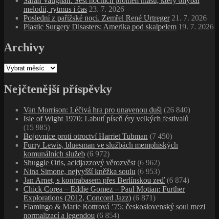
Nina Simone, nejvyšší kněžka soulu
(6 953)
Jan Arnet, s kontrabasem přes Berlínskou zeď
(6 874)
Chick Corea – Eddie Gomez – Paul Motian: Further
Explorations (2012, Concord Jazz)
(6 871)
Flamingo & Marie Rottrová ’75: československý soul mezi
normalizací a legendou
(6 854)
Bill Withers, úspěšná hudební kariéra mlékaře, dělníka
a námořního důstojníka
(6 452)
Nejnovější komentáře
Honza Meissner
:
Frank Zappa, velký Manipulátor
jendablues
:
Eddie Boyd, dal nám více než jen pět dlouhejch
let
Pavlica
:
Alternative T.V., příběh experimentálního misionáře
pana Marka P.
Petrpan
:
Bill Withers, úspěšná hudební kariéra mlékaře,
dělníka a námořního důstojníka
Petrpan
:
Gil Evans: Architekt ticha, který přepsal jazz pro
orchestr