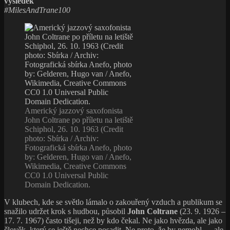
CC0 1.0 Universal Public
Domain Dedication.
V klubech, kde se světlo lámalo o zakouřený vzduch a publikum se
snažilo udržet krok s hudbou, působil
John Coltrane
(23. 9. 1926 –
17. 7. 1967) často tišeji, než by kdo čekal. Ne jako hvězda, ale jako
člověk, který se ještě nechce posadit. Ne proto, že by nemohl — ale
protože věděl, že práce neskončila.
Nestal se zásadní postavou jazzu proto, že by natočil krásné nebo
obdivované desky. Stal se jí proto, že opakovaně narážel na hranice
funkčních řešení — a odmítl je zahladit. Jeho hudba není souhrnem
dosažených tvarů. Je to záznam tlaku, který si na sebe kladl, dokud
se struktury nezačaly rozpadat.
John
Pokračování textu
Coltrane:
Práce,
která
Počet přečtení:
1 038
bolela
Be sociable and share
víc
než
úspěch
Publikováno:
Autor:
Rubriky:
Štítky:
3. 3. 2026
mingus
Profily
Bebop
,
CernoOranzovaEra
,
Hard bop
,
pro
Jazz
,
MilesAndTrane100
,
Modalita
Napsat komentář
text
s
Pharoah Sanders: Thembi (1971,