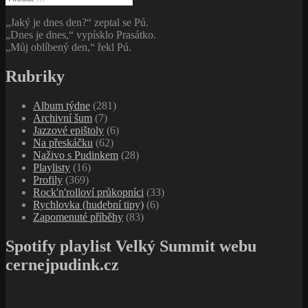
„Jaký je dnes den?“ zeptal se Pú.
„Dnes je dnes,“ vypísklo Prasátko.
„Můj oblíbený den,“ řekl Pú.
Rubriky
Album týdne
(281)
Archivní šum
(7)
Jazzové epištoly
(6)
Na přeskáčku
(62)
Naživo s Pudinkem
(28)
Playlisty
(16)
Profily
(369)
Rock'n'rolloví průkopníci
(33)
Rychlovka (hudební tipy)
(6)
Zapomenuté příběhy
(83)
Spotify playlist Velký Summit webu
cernejpudink.cz