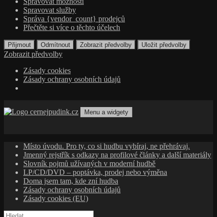
Spravovat možnosti
Spravovat služby
Správa {vendor_count} prodejců
Přečtěte si více o těchto účelech
Přijmout
Odmítnout
Zobrazit předvolby
Uložit předvolby
Zobrazit předvolby
Zásady cookies
Zásady ochrany osobních údajů
Přejít
k
Menu a widgety
obsahu
cernejpudink.cz
Hudební magazín o zapomenutých příbězích, jazzu, alternativě
webu
a albech s hlubším kontextem
Místo úvodu. Pro ty, co si hudbu vybíraj, ne přehrávaj.
Jmenný rejstřík s odkazy na profilové články a další materiály
Slovník pojmů užívaných v moderní hudbě
LP/CD/DVD – poptávka, prodej nebo výměna
Doma jsem tam, kde zní hudba
Zásady ochrany osobních údajů
Zásady cookies (EU)
Vyhledávání