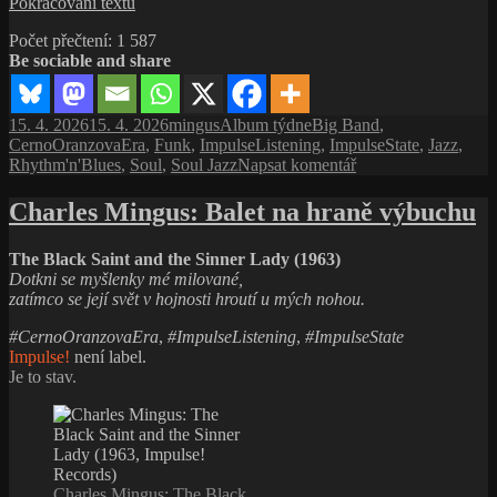
Charles Mingus: The Black
Saint and the Sinner Lady
(1963, Impulse! Records)
V létě 1963 se v obchodech objevila další jazzová deska. Jméno
Charlese Minguse
už tehdy budilo respekt, ale nebyl to kult, jakým
se později stal.
The Black Saint and the Sinner Lady
se zpočátku
tvářila jako další položka v katalogu Impulse!. Ve skutečnosti šlo
o dílo, které odmítalo chovat se jako běžné LP.
Charles
Pokračování textu
Mingus:
Počet přečtení:
791
Balet
Be sociable and share
na
hraně
výbuchu
Publikováno:
Autor:
Rubriky:
Štítky:
2. 4. 2026
mingus
Album týdne
Avantgarde
,
Blues
,
CernoOranzovaEra
,
Gospel
,
ImpulseListening
,
ImpulseState
,
Jazz
,
pro
Latin Jazz
Napsat komentář
text