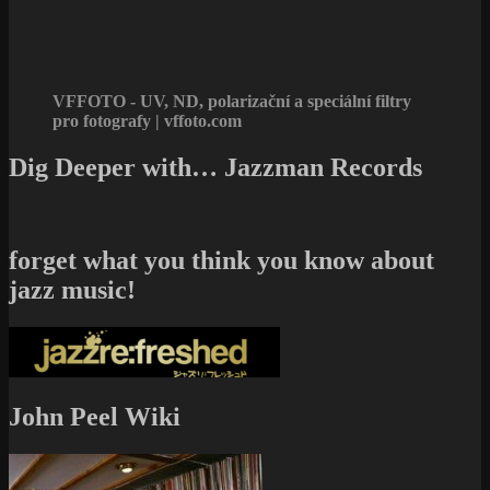
John Peel Wiki
Štítky
Art Rock
Avantgarde
Bebop
Blues