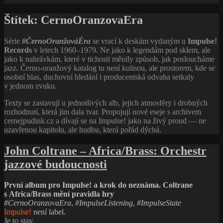
První album pro Impulse! a krok do neznáma. Coltrane
s Africa/Brass mění pravidla hry
#CernoOranzovaEra
,
#ImpulseListening
,
#ImpulseState
Impulse!
není label.
Je to stav.
#MilesAndTrane100
John Coltrane Quartet:
Africa/Brass (1961,
Impulse! Records)
První album pro Impulse! a krok do neznáma.
John Coltrane
na
Africa/Brass
rozšiřuje kvarteto na velký orchestr; v titulní skladbě
přidává druhý kontrabas. Hledá zvuk dost mohutný na to, aby se mu
mohl postavit.
John
Pokračování textu
Coltrane
Počet přečtení:
436
–
Be sociable and share
Africa/Brass:
Orchestr