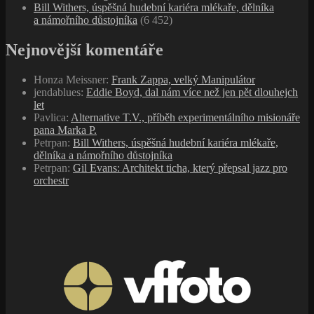
VFFOTO - UV, ND, polarizační a speciální filtry
pro fotografy | vffoto.com
Dig Deeper with… Jazzman Records
forget what you think you know about
jazz music!