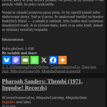
názvem
Impulse! Records)
John
Coltrane:
Práce,
#CernoOranzovaEra
,
#ImpulseListening
,
#ImpulseState
která
Impulse!
není label.
bolela
Je to stav.
víc
než
úspěch
Pharoah Sanders:
Thembi (1971,
Impulse! Records)
Saxofonista
Pharoah Sanders
si vás na svém albu
Thembi
(1971,
Impulse! Records) podmaní tichou atmosférou, spiritualitou
a vznešeným půvabem připomínající náladu těch nejlepších
Coltraneových mistrovských děl.
Pharoah
Pokračování textu
Sanders:
Počet přečtení:
818
Thembi
Be sociable and share
(1971,
Impulse!
Records)