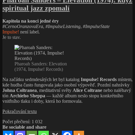
Pharoah
Pokračování textu
Sanders
Počet přečtení:
1 032
–
Be sociable and share
Elevation
(1974):
když
spiritual
Publikováno:
Autor:
Rubriky:
Štítky:
1. 5. 2026
mingus
Album týdne
CernoOranzovaEra
,
Free Jazz
,
jazz
pro
ImpulseListening
,
ImpulseState
,
Jazz
Napsat komentář
zpomalí
text
s
Ray Charles: Genius + Soul = Jazz
názvem
Pharoah
Genius + Soul = Jazz: album, které není třeba obhajovat
Sanders
–
#CernoOranzovaEra
,
#ImpulseListening
,
#ImpulseState
Elevation
Impulse!
není label.
(1974):
Je to stav.
když
spiritual
jazz
zpomalí
Ray Charles: Genius +
Soul = Jazz (1961,
Impulse! Records)