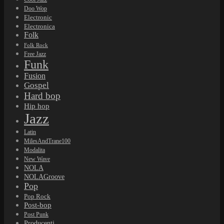
NOLAGroove
Pop
Pop Rock
Post-bop
Post Punk
Producenti
Psychedelic Rock
Punk
Reggae
Rhythm'n'Blues
Rock
Rock'n'Roll
Rockabilly
Soul
Soul Jazz
Sound of Detroit
Swing
World Music
Předplatné Respektu na jedno kliknutí