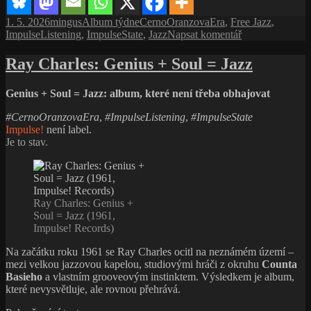
Na začátku roku 1961 se Ray Charles ocitl na neznámém území –
mezi velkou jazzovou kapelou, studiovými hráči z okruhu
Counta
Basieho
a vlastním grooveovým instinktem. Výsledkem je album,
které nevysvětluje, ale rovnou přehrává.
Ray
Pokračování textu
Charles:
Počet přečtení:
1 587
Genius
Be sociable and share
+
Soul
=
Jazz
Publikováno:
Autor:
Rubriky:
Štítky:
15. 4. 2026
15. 4. 2026
mingus
Album týdne
Big Band
,
CernoOranzovaEra
,
Funk
,
ImpulseListening
,
ImpulseState
,
Jazz
,
pro
Rhythm'n'Blues
,
Soul
,
Soul Jazz
Napsat komentář
text
s
Charles Mingus: Balet na hraně výbuchu
názvem
Ray
The Black Saint and the Sinner Lady (1963)
Charles:
Dotkni se myšlenky mé milované,
Genius
zatímco se její svět v hojnosti hroutí u mých nohou.
+
Soul
#CernoOranzovaEra
,
#ImpulseListening
,
#ImpulseState
=
Impulse!
není label.
Jazz
Je to stav.