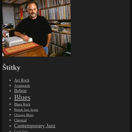
Blues Rock
British Jazz Scene
Chicago Blues
Classical
Contemporary Jazz
Cool Jazz
Doo Wop
Electronic
Electronica
Folk
Folk Rock
Free Jazz
Funk
Fusion
Gospel
Hard bop
Hip hop
Jazz
Latin
MilesAndTrane100
Modalita
New Wave
NOLA