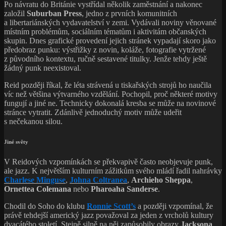
Po návratu do Británie vystřídal několik zaměstnání a nakonec
založil
Suburban Press
, jedno z prvních komunitních
a libertariánských vydavatelství v zemi. Vydávali noviny věnované
místním problémům, sociálním tématům i aktivitám občanských
skupin. Dnes grafické provedení jejich stránek vypadají skoro jako
předobraz punku: výstřižky z novin, koláže, fotografie vytržené
z původního kontextu, ručně sestavené titulky. Jenže tehdy ještě
žádný punk neexistoval.
Reid později říkal, že léta strávená u tiskařských strojů ho naučila
víc než většina výtvarného vzdělání. Pochopil, proč některé motivy
fungují a jiné ne. Technicky dokonalá kresba se může na novinové
stránce vytratit. Zdánlivě jednoduchý motiv může udeřit
s nečekanou silou.
Jiné světy
V Reidových vzpomínkách se překvapivě často neobjevuje punk,
ale jazz. K největším kulturním zážitkům svého mládí řadil nahrávky
Charlese Minguse
,
Johna Coltranea
,
Archieho Sheppa
,
Ornettea Colemana
nebo
Pharoaha Sanderse
.
Chodil do Soho do klubu
Ronnie Scott’s
a později vzpomínal, že
právě tehdejší americký jazz považoval za jeden z vrcholů kultury
dvacátého století. Stejně silně na něj zapůsobily obrazy
Jacksona