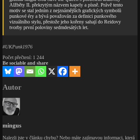
Alžběty II. překrytým názvem kapely a písně. Právě tento
motiv se stal jedním z nejznámějších grafických symbolů
punkové éry a bývá považován za definici punkového
vizuálního stylu, přestože jeho kořeny sahají do Reidovy
tvorby první poloviny sedmdesátých let.
#UKPunk1976
Počet přečtení:
1 244
Be sociable and share
Autor
mingus
Nalezli jste v článku chybu? Nebo máte zajímavou informaci, která