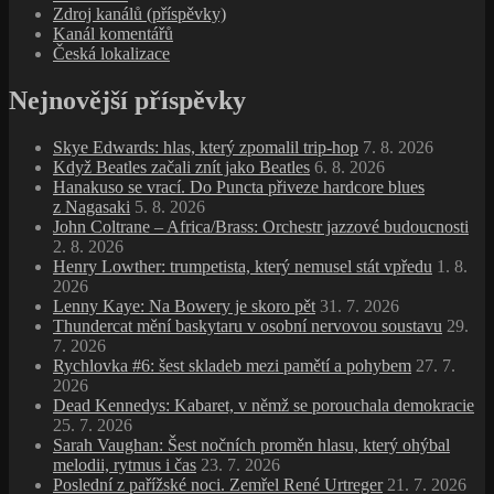
Zdroj kanálů (příspěvky)
Kanál komentářů
Česká lokalizace
Nejnovější příspěvky
Skye Edwards: hlas, který zpomalil trip‑hop
7. 8. 2026
Když Beatles začali znít jako Beatles
6. 8. 2026
Hanakuso se vrací. Do Puncta přiveze hardcore blues
z Nagasaki
5. 8. 2026
John Coltrane – Africa/Brass: Orchestr jazzové budoucnosti
2. 8. 2026
Henry Lowther: trumpetista, který nemusel stát vpředu
1. 8.
2026
Lenny Kaye: Na Bowery je skoro pět
31. 7. 2026
Thundercat mění baskytaru v osobní nervovou soustavu
29.
7. 2026
Rychlovka #6: šest skladeb mezi pamětí a pohybem
27. 7.
2026
Dead Kennedys: Kabaret, v němž se porouchala demokracie
25. 7. 2026
Sarah Vaughan: Šest nočních proměn hlasu, který ohýbal
melodii, rytmus i čas
23. 7. 2026
Poslední z pařížské noci. Zemřel René Urtreger
21. 7. 2026