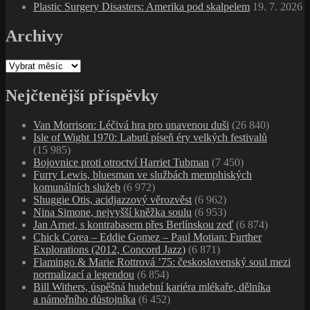
Plastic Surgery Disasters: Amerika pod skalpelem
19. 7. 2026
Archivy
Archivy
Nejčtenější příspěvky
Van Morrison: Léčivá hra pro unavenou duši
(26 840)
Isle of Wight 1970: Labutí píseň éry velkých festivalů
(15 985)
Bojovnice proti otroctví Harriet Tubman
(7 450)
Furry Lewis, bluesman ve službách memphiských
komunálních služeb
(6 972)
Shuggie Otis, acidjazzový věrozvěst
(6 962)
Nina Simone, nejvyšší kněžka soulu
(6 953)
Jan Arnet, s kontrabasem přes Berlínskou zeď
(6 874)
Chick Corea – Eddie Gomez – Paul Motian: Further
Explorations (2012, Concord Jazz)
(6 871)
Flamingo & Marie Rottrová ’75: československý soul mezi
normalizací a legendou
(6 854)
Bill Withers, úspěšná hudební kariéra mlékaře, dělníka
a námořního důstojníka
(6 452)