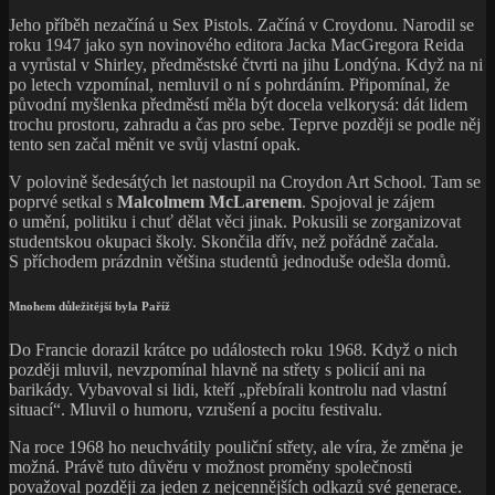
Jeho příběh nezačíná u Sex Pistols. Začíná v Croydonu. Narodil se
roku 1947 jako syn novinového editora Jacka MacGregora Reida
a vyrůstal v Shirley, předměstské čtvrti na jihu Londýna. Když na ni
po letech vzpomínal, nemluvil o ní s pohrdáním. Připomínal, že
původní myšlenka předměstí měla být docela velkorysá: dát lidem
trochu prostoru, zahradu a čas pro sebe. Teprve později se podle něj
tento sen začal měnit ve svůj vlastní opak.
V polovině šedesátých let nastoupil na Croydon Art School. Tam se
poprvé setkal s
Malcolmem McLarenem
. Spojoval je zájem
o umění, politiku i chuť dělat věci jinak. Pokusili se zorganizovat
studentskou okupaci školy. Skončila dřív, než pořádně začala.
S příchodem prázdnin většina studentů jednoduše odešla domů.
Mnohem důležitější byla Paříž
Do Francie dorazil krátce po událostech roku 1968. Když o nich
později mluvil, nevzpomínal hlavně na střety s policií ani na
barikády. Vybavoval si lidi, kteří „přebírali kontrolu nad vlastní
situací“. Mluvil o humoru, vzrušení a pocitu festivalu.
Na roce 1968 ho neuchvátily pouliční střety, ale víra, že změna je
možná. Právě tuto důvěru v možnost proměny společnosti
považoval později za jeden z nejcennějších odkazů své generace.