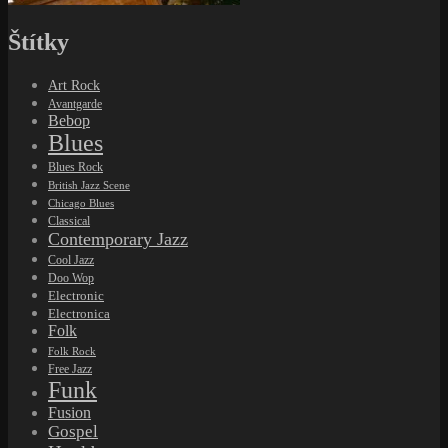
Štítky
Art Rock
Avantgarde
Bebop
Blues
Blues Rock
British Jazz Scene
Chicago Blues
Classical
Contemporary Jazz
Cool Jazz
Doo Wop
Electronic
Electronica
Folk
Folk Rock
Free Jazz
Funk
Fusion
Gospel