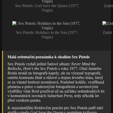
Sex Pistols: God Save the Queen (1977,
Zadní
Virgin)
Sex Pistols: Holidays in the Sun (1977,
Zadní 
Virgin)
Malá orientační poznámka k obalům Sex Pistols
Sex Pistols vydali jediné řadové album:
Never Mind the
Bollocks, Here’s the Sex Pistols
z roku 1977. Obal Jamieho
Reida nestál na fotografii kapely, ale na výrazné typografii,
ostrém kontrastu žluté a růžové a dojmu levného tisku, který
se za vlastní hrubost neomlouvá. Podobné koláže, vystříhaná
písmena a práce s nalezenými fotografiemi a novinovými
výstřižky však Reid používal už na začátku sedmdesátých let
v komunitních novinách
Suburban Press
, tedy několik let
před vznikem punku.
K nejznámějším Reidovým pracím pro Sex Pistols patří také
grafika singlu
God Save the Queen
s portrétem královny