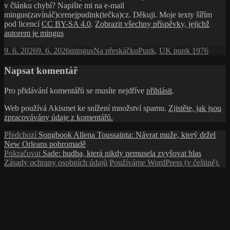
v článku chybí? Napište mi na e-mail
mingus(zavínáč)cernejpudink(tečka)cz. Děkuji. Moje texty šířím
pod licencí
CC BY-SA 4.0
.
Zobrazit všechny příspěvky, jejichž
autorem je mingus
Publikováno:
Autor:
Rubriky:
Štítky:
9. 6. 2026
9. 6. 2026
mingus
Na přeskáčku
Punk
,
UK punk 1976
Napsat komentář
Pro přidávání komentářů se musíte nejdříve
přihlásit
.
Web používá Akismet ke snížení množství spamu.
Zjistěte, jak jsou
zpracovávány údaje z komentářů.
Navigace
Předchozí
Předchozí
Songbook Allena Toussainta: Návrat muže, který držel
příspěvek:
New Orleans pohromadě
pro
Následující
Pokračovat
Sade: hudba, která nikdy nemusela zvyšovat hlas
příspěvek
příspěvek:
Zásady ochrany osobních údajů
Používáme WordPress (v češtině).