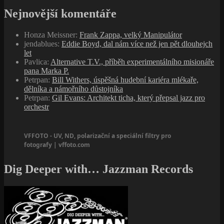
Nejnovější komentáře
Honza Meissner
:
Frank Zappa, velký Manipulátor
jendablues
:
Eddie Boyd, dal nám více než jen pět dlouhejch
let
Pavlica
:
Alternative T.V., příběh experimentálního misionáře
pana Marka P.
Petrpan
:
Bill Withers, úspěšná hudební kariéra mlékaře,
dělníka a námořního důstojníka
Petrpan
:
Gil Evans: Architekt ticha, který přepsal jazz pro
orchestr
VFFOTO - UV, ND, polarizační a speciální filtry pro
fotografy | vffoto.com
Dig Deeper with… Jazzman Records