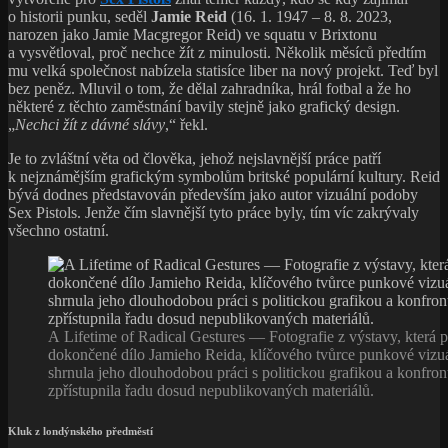
o historii punku, seděl
Jamie Reid
(16. 1. 1947 – 8. 8. 2023,
narozen jako Jamie Macgregor Reid) ve squatu v Brixtonu
a vysvětloval, proč nechce žít z minulosti. Několik měsíců předtím
mu velká společnost nabízela statisíce liber na nový projekt. Teď byl
bez peněz. Mluvil o tom, že dělal zahradníka, hrál fotbal a že ho
některé z těchto zaměstnání bavily stejně jako grafický design.
„
Nechci žít z dávné slávy
,“ řekl.
Je to zvláštní věta od člověka, jehož nejslavnější práce patří
k nejznámějším grafickým symbolům britské populární kultury. Reid
bývá dodnes představován především jako autor vizuální podoby
Sex Pistols. Jenže čím slavnější tyto práce byly, tím víc zakrývaly
všechno ostatní.
A Lifetime of Radical Gestures — Fotografie z výstavy, která p
dokončené dílo Jamieho Reida, klíčového tvůrce punkové vizuá
shrnula jeho dlouhodobou práci s politickou grafikou a konfron
zpřístupnila řadu dosud nepublikovaných materiálů.
Kluk z londýnského předměstí