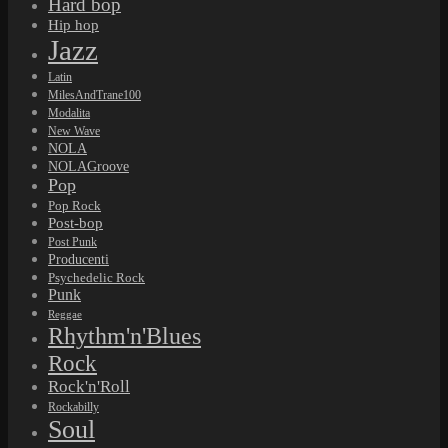
Hard bop
Hip hop
Jazz
Latin
MilesAndTrane100
Modalita
New Wave
NOLA
NOLAGroove
Pop
Pop Rock
Post-bop
Post Punk
Producenti
Psychedelic Rock
Punk
Reggae
Rhythm'n'Blues
Rock
Rock'n'Roll
Rockabilly
Soul