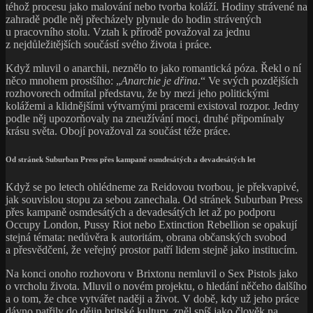
téhož procesu jako malování nebo tvorba koláží. Hodiny strávené na
zahradě podle něj přecházely plynule do hodin strávených
u pracovního stolu. Vztah k přírodě považoval za jednu
z nejdůležitějších součástí svého života i práce.
Když mluvil o anarchii, neznělo to jako romantická póza. Řekl o ní
něco mnohem prostšího: „
Anarchie je dřina
.“ Ve svých pozdějších
rozhovorech odmítal představu, že by mezi jeho politickými
kolážemi a klidnějšími výtvarnými pracemi existoval rozpor. Jedny
podle něj upozorňovaly na zneužívání moci, druhé připomínaly
krásu světa. Obojí považoval za součást téže práce.
Od stránek Suburban Press přes kampaně osmdesátých a devadesátých let
Když se po letech ohlédneme za Reidovou tvorbou, je překvapivé,
jak souvislou stopu za sebou zanechala. Od stránek Suburban Press
přes kampaně osmdesátých a devadesátých let až po podporu
Occupy London, Pussy Riot nebo Extinction Rebellion se opakují
stejná témata: nedůvěra k autoritám, obrana občanských svobod
a přesvědčení, že veřejný prostor patří lidem stejně jako institucím.
Na konci onoho rozhovoru v Brixtonu nemluvil o Sex Pistols jako
o vrcholu života. Mluvil o novém projektu, o hledání něčeho dalšího
a o tom, že chce vytvářet naději a život. V době, kdy už jeho práce
dávno patřily do dějin britské kultury, zněl spíš jako člověk na