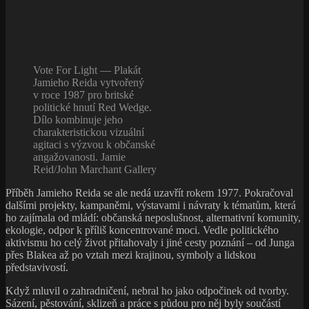
Vote For Light — Plakát
Jamieho Reida vytvořený
v roce 1987 pro britské
politické hnutí Red Wedge.
Dílo kombinuje jeho
charakteristickou vizuální
agitaci s výzvou k občanské
angažovanosti. Jamie
Reid/John Marchant Gallery
Příběh Jamieho Reida se ale nedá uzavřít rokem 1977. Pokračoval
dalšími projekty, kampaněmi, výstavami i návraty k tématům, která
ho zajímala od mládí: občanská neposlušnost, alternativní komunity,
ekologie, odpor k příliš koncentrované moci. Vedle politického
aktivismu ho celý život přitahovaly i jiné cesty poznání – od Junga
přes Blakea až po vztah mezi krajinou, symboly a lidskou
představivostí.
Když mluvil o zahradničení, nebral ho jako odpočinek od tvorby.
Sázení, pěstování, sklizeň a práce s půdou pro něj byly součástí