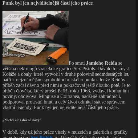
Punk byl jen nejviditelnější částí jeho práce
Po smrti
Jamieho Reida
se
většina nekrologů vracela ke grafice Sex Pistols. Dávalo to smysl.
Koláže a obaly, které vytvořil v druhé polovině sedmdesátých let,
patří k nejznámějším symbolům britského punku. Jenže Reidův
příběh začal dávno před nimi a pokračoval ještě dlouho poté. Je to
příběh člověka, který prošel Paříží roku 1968, vydával komunitní
noviny, obdivoval Minguse a Coltranea, nadšeně zahradničil,
podporoval protestní hnutí a celý život odmítal stát se správcem
vlastní legendy. Punk byl jen nejviditelnější částí jeho práce.
„Nechci žít z dávné slávy“
V době, kdy už jeho práce visely v muzeích a galeriích a grafiky
vytvořené pro
Sex Pistols
znal téměř každý, kdo se kdy zajímal