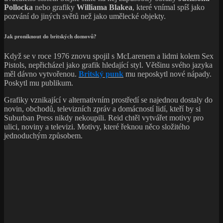
Pollocka
nebo grafiky
Williama Blakea
, které vnímal spíš jako
pozvání do jiných světů než jako umělecké objekty.
Jak proniknout do britských domovů?
Když se v roce 1976 znovu spojil s McLarenem a lidmi kolem Sex
Pistols, nepřicházel jako grafik hledající styl. Většinu svého jazyka
měl dávno vytvořenou.
Britský punk
mu neposkytl nové nápady.
Poskytl mu publikum.
Grafiky vznikající v alternativním prostředí se najednou dostaly do
novin, obchodů, televizních zpráv a domácností lidí, kteří by si
Suburban Press nikdy nekoupili. Reid chtěl vytvářet motivy pro
ulici, noviny a televizi. Motivy, které řeknou něco složitého
jednoduchým způsobem.