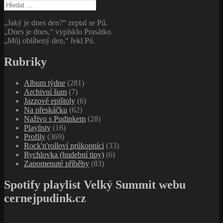
Vyhledávání
„Jaký je dnes den?“ zeptal se Pú.
„Dnes je dnes,“ vypísklo Prasátko.
„Můj oblíbený den,“ řekl Pú.
Rubriky
Album týdne
(281)
Archivní šum
(7)
Jazzové epištoly
(6)
Na přeskáčku
(62)
Naživo s Pudinkem
(28)
Playlisty
(16)
Profily
(369)
Rock'n'rolloví průkopníci
(33)
Rychlovka (hudební tipy)
(6)
Zapomenuté příběhy
(83)
Spotify playlist Velký Summit webu
cernejpudink.cz