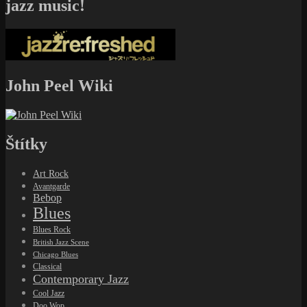
jazz music!
John Peel Wiki
Štítky
Art Rock
Avantgarde
Bebop
Blues
Blues Rock
British Jazz Scene
Chicago Blues
Classical
Contemporary Jazz
Cool Jazz
Doo Wop