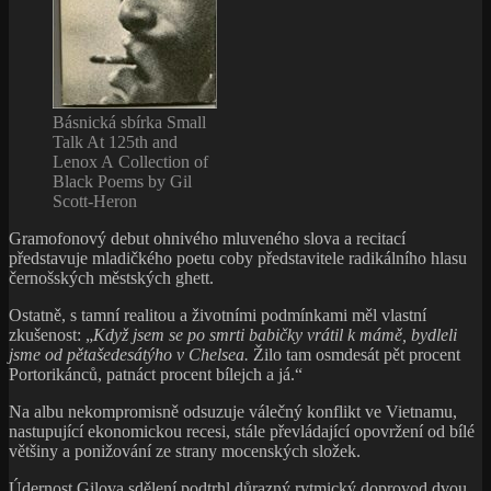
Básnická sbírka Small
Talk At 125th and
Lenox A Collection of
Black Poems by Gil
Scott-Heron
Gramofonový debut ohnivého mluveného slova a recitací
představuje mladičkého poetu coby představitele radikálního hlasu
černošských městských ghett.
Ostatně, s tamní realitou a životními podmínkami měl vlastní
zkušenost: „
Když jsem se po smrti babičky vrátil k mámě, bydleli
jsme od pětašedesátýho v Chelsea.
Žilo tam osmdesát pět procent
Portorikánců, patnáct procent bílejch a já.“
Na albu nekompromisně odsuzuje válečný konflikt ve Vietnamu,
nastupující ekonomickou recesi, stále převládající opovržení od bílé
většiny a ponižování ze strany mocenských složek.
Údernost Gilova sdělení podtrhl důrazný rytmický doprovod dvou