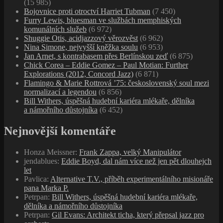
(15 985)
Bojovnice proti otroctví Harriet Tubman
(7 450)
Furry Lewis, bluesman ve službách memphiských
komunálních služeb
(6 972)
Shuggie Otis, acidjazzový věrozvěst
(6 962)
Nina Simone, nejvyšší kněžka soulu
(6 953)
Jan Arnet, s kontrabasem přes Berlínskou zeď
(6 875)
Chick Corea – Eddie Gomez – Paul Motian: Further
Explorations (2012, Concord Jazz)
(6 871)
Flamingo & Marie Rottrová ’75: československý soul mezi
normalizací a legendou
(6 856)
Bill Withers, úspěšná hudební kariéra mlékaře, dělníka
a námořního důstojníka
(6 452)
Nejnovější komentáře
Honza Meissner
:
Frank Zappa, velký Manipulátor
jendablues
:
Eddie Boyd, dal nám více než jen pět dlouhejch
let
Pavlica
:
Alternative T.V., příběh experimentálního misionáře
pana Marka P.
Petrpan
:
Bill Withers, úspěšná hudební kariéra mlékaře,
dělníka a námořního důstojníka
Petrpan
:
Gil Evans: Architekt ticha, který přepsal jazz pro