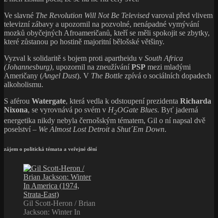
Ve slavné
The Revolution Will Not Be Televised
varoval před vlivem
televizní zábavy a upozornil na pozvolné, nenápadné vymývání
mozků obyčejných Afroameričanů, kteří se měli spokojit se zbytky,
které zůstanou po hostině majoritní bělošské většiny.
Vyzval k solidaritě s bojem proti apartheidu v
South Africa
(Johannesburg)
, upozornil na zneužívání
PSP
mezi mladými
Američany (
Angel Dust
). V
The Bottle
zpívá o sociálních dopadech
alkoholismu.
S aférou
Watergate
, která vedla k odstoupení prezidenta
Richarda
Nixona
, se vyrovnává po svém v
H
OGate Blues
. Byť jaderná
2
energetika nikdy nebyla černošským tématem, Gil o ní napsal dvě
poselství –
We Almost Lost Detroit
a
Shut´Em Down
.
zájem o politická témata a veřejné dění
Gil Scott-Heron / Brian
Jackson: Winter In