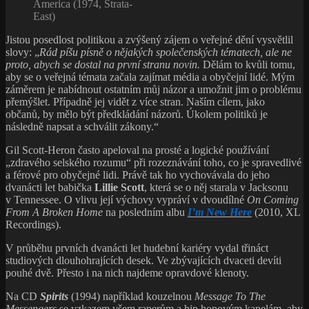
America (1974, Strata-
East)
Jistou posedlost politikou a zvýšený zájem o veřejné dění vysvětlil
slovy: „
Rád píšu písně o nějakých společenských tématech, ale ne
proto, abych se dostal na první stranu novin.
Dělám to kvůli tomu,
aby se o veřejná témata začala zajímat média a obyčejní lidé. Mým
záměrem je nabídnout ostatním můj názor a umožnit jim o problému
přemýšlet. Případně jej vidět z více stran. Naším cílem, jako
občanů, by mělo být předkládání názorů. Úkolem politiků je
následně napsat a schválit zákony.“
Gil Scott-Heron často apeloval na prosté a logické používání
„zdravého selského rozumu“ při rozeznávání toho, co je spravedlivé
a férové pro obyčejné lidi. Právě tak ho vychovávala do jeho
dvanácti let babička
Lillie Scott
, která se o něj starala v Jacksonu
v Tennessee. O vlivu její výchovy vypráví v dvoudílné
On Coming
From A Broken Home
na posledním albu
I’m New Here
(2010, XL
Recordings).
V průběhu prvních dvanácti let hudební kariéry vydal třináct
studiových dlouhohrajících desek. Ve zbývajících dvaceti devíti
pouhé dvě. Přesto i na nich najdeme opravdové klenoty.
Na CD
Spirits
(1994) například kouzelnou
Message To The
Messengers
se vzkazem všem raperům a hip hopovým kapelám, aby