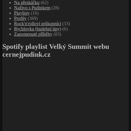
Na přeskáčku
(62)
Naživo s Pudinkem
(28)
Playlisty
(16)
Profily
(369)
Rock'n'rolloví průkopníci
(33)
Rychlovka (hudební tipy)
(6)
Zapomenuté příběhy
(83)
Spotify playlist Velký Summit webu
cernejpudink.cz