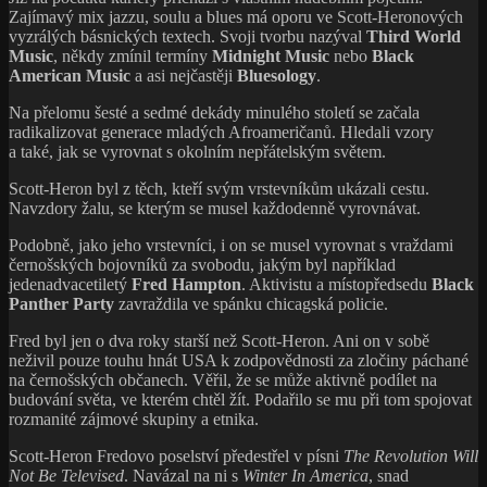
Zajímavý mix jazzu, soulu a blues má oporu ve Scott-Heronových
vyzrálých básnických textech. Svoji tvorbu nazýval
Third World
Music
, někdy zmínil termíny
Midnight Music
nebo
Black
American Music
a asi nejčastěji
Bluesology
.
Na přelomu šesté a sedmé dekády minulého století se začala
radikalizovat generace mladých Afroameričanů. Hledali vzory
a také, jak se vyrovnat s okolním nepřátelským světem.
Scott-Heron byl z těch, kteří svým vrstevníkům ukázali cestu.
Navzdory žalu, se kterým se musel každodenně vyrovnávat.
Podobně, jako jeho vrstevníci, i on se musel vyrovnat s vraždami
černošských bojovníků za svobodu, jakým byl například
jedenadvacetiletý
Fred Hampton
. Aktivistu a místopředsedu
Black
Panther Party
zavraždila ve spánku chicagská policie.
Fred byl jen o dva roky starší než Scott-Heron. Ani on v sobě
neživil pouze touhu hnát USA k zodpovědnosti za zločiny páchané
na černošských občanech. Věřil, že se může aktivně podílet na
budování světa, ve kterém chtěl žít. Podařilo se mu při tom spojovat
rozmanité zájmové skupiny a etnika.
Scott-Heron Fredovo poselství předestřel v písni
The Revolution Will
Not Be Televised
. Navázal na ni s
Winter In America
, snad