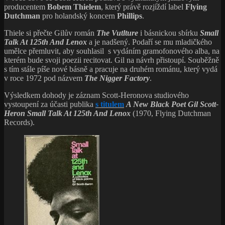
producentem
Bobem Thielem
, který právě rozjíždí label
Flying
Dutchman
pro holandský koncern
Phillips
.
Thiele si přečte Gilův román
The Vutlture
i básnickou sbírku
Small
Talk At 125th And Lenox
a je nadšený. Podaří se mu mladičkého
umělce přemluvit, aby souhlasil s vydáním gramofonového alba, na
kterém bude svoji poezii recitovat. Gil na návrh přistoupí. Souběžně
s tím stále píše nové básně a pracuje na druhém románu, který vydá
v roce 1972 pod názvem
The Nigger Factory
.
Výsledkem dohody je záznam Scott-Heronova studiového
vystoupení za účasti publika
s titulem
A New Black Poet Gil Scott-
Heron Small Talk At 125th And Lenox
(1970, Flying Dutchman
Records).