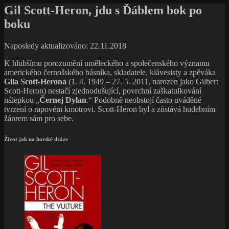
Gil Scott-Heron, jdu s Ďáblem bok po
boku
Naposledy aktualizováno: 22.11.2018
K hlubšímu porozumění uměleckého a společenského významu
amerického černošského básníka, skladatele, klávesisty a zpěváka
Gila Scott-Herona
(1. 4. 1949 – 27. 5. 2011, narozen jako Gilbert
Scott-Heron) nestačí zjednodušující, povrchní zaškatulkování
nálepkou „
Černej Dylan
.“ Podobně neobstojí často uváděné
tvrzení o rapovém kmotrovi. Scott-Heron byl a zůstává hudebním
žánrem sám pro sebe.
Život jak na horské dráze