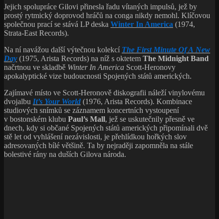
Jejich spolupráce Gilovi přinesla řadu vítaných impulsů, jež by
prostý rytmický doprovod hráčů na conga nikdy nemohl. Klíčovou
společnou prací se stává LP deska
Winter In America
(1974,
Strata-East Records).
Na ní navážou další výtečnou kolekcí
The First Minute Of A New
Day
(1975, Arista Records) na níž s oktetem
The Midnight Band
načrtnou ve skladbě
Winter In America
Scott-Heronovy
apokalyptické vize budoucnosti Spojených států amerických.
Zajímavé místo ve Scott-Heronově diskografii náleží vinylovému
dvojalbu
It’s Your World
(1976, Arista Records). Kombinace
studiových snímků se záznamem koncertních vystoupení
v bostonském klubu
Paul’s Mall
, jež se uskutečnily přesně ve
dnech, kdy si občané Spojených států amerických připomínali dvě
stě let od vyhlášení nezávislosti, je přehlídkou hořkých slov
adresovaných bílé většině. Ta by nejraději zapomněla na stále
bolestivé rány na duších Gilova národa.