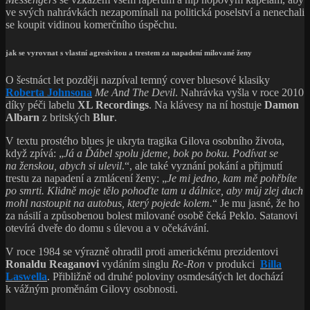
ve svých nahrávkách nezapomínali na politická poselství a nenechali
se koupit vidinou komerčního úspěchu.
jak se vyrovnat s vlastní agresivitou a trestem za napadení milované ženy
O šestnáct let později nazpíval temný cover bluesové klasiky
Roberta Johnsona
Me And The Devil
. Nahrávka vyšla v roce 2010
díky péči labelu
XL Recordings
. Na klávesy na ní hostuje
Damon
Albarn
z britských
Blur
.
V textu prostého blues je ukryta tragika Gilova osobního života,
když zpívá: „
Já a Ďábel spolu jdeme, bok po boku. Podívat se
na ženskou, abych si ulevil
.“, ale také vyznání pokání a přijmutí
trestu za napadení a zmlácení ženy: „
Je mi jedno, kam mě pohřbíte
po smrti. Klidně moje tělo pohoďte tam u dálnice, aby můj zlej duch
mohl nastoupit na autobus, který pojede kolem.
“ Je mu jasné, že ho
za násilí a způsobenou bolest milované osobě čeká Peklo. Satanovi
otevírá dveře do domu s úlevou a v očekávání.
V roce 1984 se výrazně ohradil proti americkému prezidentovi
Ronaldu Reaganovi
vydáním singlu
Re-Ron
v produkci
Billa
Laswella
. Přibližně od druhé poloviny osmdesátých let dochází
k vážným proměnám Gilovy osobnosti.