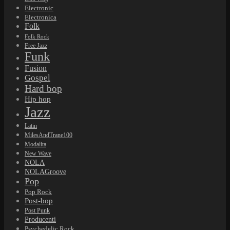
Electronic
Electronica
Folk
Folk Rock
Free Jazz
Funk
Fusion
Gospel
Hard bop
Hip hop
Jazz
Latin
MilesAndTrane100
Modalita
New Wave
NOLA
NOLAGroove
Pop
Pop Rock
Post-bop
Post Punk
Producenti
Psychedelic Rock