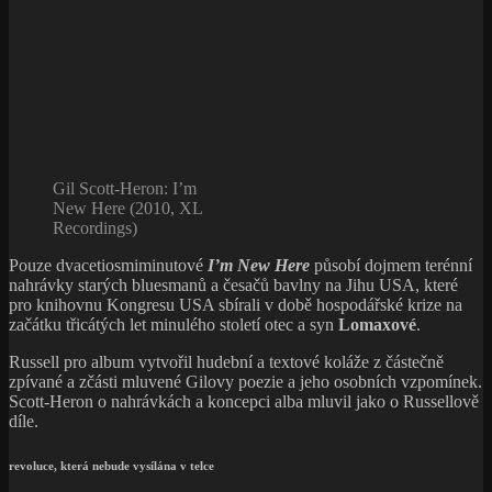
Gil Scott-Heron: I’m
New Here (2010, XL
Recordings)
Pouze dvacetiosmiminutové
I’m New Here
působí dojmem terénní
nahrávky starých bluesmanů a česačů bavlny na Jihu USA, které
pro knihovnu Kongresu USA sbírali v době hospodářské krize na
začátku třicátých let minulého století otec a syn
Lomaxové
.
Russell pro album vytvořil hudební a textové koláže z částečně
zpívané a zčásti mluvené Gilovy poezie a jeho osobních vzpomínek.
Scott-Heron o nahrávkách a koncepci alba mluvil jako o Russellově
díle.
revoluce, která nebude vysílána v telce