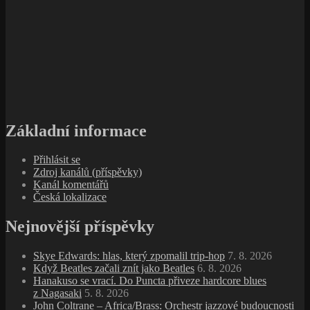
Základní informace
Přihlásit se
Zdroj kanálů (příspěvky)
Kanál komentářů
Česká lokalizace
Nejnovější příspěvky
Skye Edwards: hlas, který zpomalil trip‑hop
7. 8. 2026
Když Beatles začali znít jako Beatles
6. 8. 2026
Hanakuso se vrací. Do Puncta přiveze hardcore blues
z Nagasaki
5. 8. 2026
John Coltrane – Africa/Brass: Orchestr jazzové budoucnosti