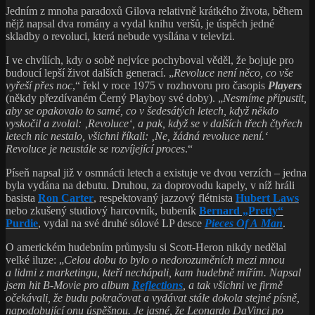
Jedním z mnoha paradoxů Gilova relativně krátkého života, během
nějž napsal dva romány a vydal knihu veršů, je úspěch jedné
skladby o revoluci, která nebude vysílána v televizi.
I ve chvílích, kdy o sobě nejvíce pochyboval věděl, že bojuje pro
budoucí lepší život dalších generací. „
Revoluce není něco, co vše
vyřeší přes noc
,“ řekl v roce 1975 v rozhovoru pro časopis
Players
(někdy přezdívaném Černý Playboy své doby). „
Nesmíme připustit,
aby se opakovalo to samé, co v šedesátých letech, když někdo
vyskočil a zvolal: ‚Revoluce‘, a pak, když se v dalších třech čtyřech
letech nic nestalo, všichni říkali: ‚Ne, žádná revoluce není.‘
Revoluce je neustále se rozvíjející proces
.“
Píseň napsal již v osmnácti letech a existuje ve dvou verzích – jedna
byla vydána na debutu. Druhou, za doprovodu kapely, v níž hráli
basista
Ron Carter
, respektovaný jazzový flétnista
Hubert Laws
nebo zkušený studiový harcovník, bubeník
Bernard „Pretty“
Purdie
, vydal na své druhé sólové LP desce
Pieces Of A Man
.
O americkém hudebním průmyslu si Scott-Heron nikdy nedělal
velké iluze: „
Celou dobu to bylo o nedorozuměních mezi mnou
a lidmi z marketingu, kteří nechápali, kam hudebně mířím. Napsal
jsem hit B-Movie pro album
Reflections
, a tak všichni ve firmě
očekávali, že budu pokračovat a vydávat stále dokola stejné písně,
napodobující onu úspěšnou. Je jasné, že Leonardo DaVinci po