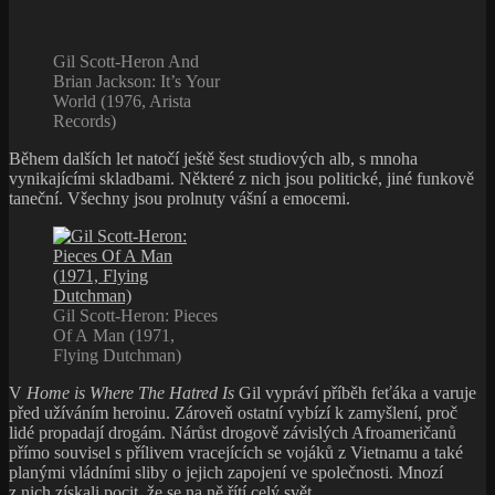
Gil Scott-Heron And
Brian Jackson: It’s Your
World (1976, Arista
Records)
Během dalších let natočí ještě šest studiových alb, s mnoha
vynikajícími skladbami. Některé z nich jsou politické, jiné funkově
taneční. Všechny jsou prolnuty vášní a emocemi.
Gil Scott-Heron: Pieces
Of A Man (1971,
Flying Dutchman)
V
Home is Where The Hatred Is
Gil vypráví příběh feťáka a varuje
před užíváním heroinu. Zároveň ostatní vybízí k zamyšlení, proč
lidé propadají drogám. Nárůst drogově závislých Afroameričanů
přímo souvisel s přílivem vracejících se vojáků z Vietnamu a také
planými vládními sliby o jejich zapojení ve společnosti. Mnozí
z nich získali pocit, že se na ně řítí celý svět.