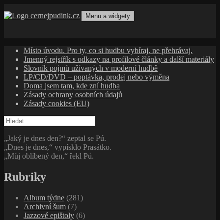
Přejít
k
Menu a widgety
obsahu
cernejpudink.cz
Hudební magazín o zapomenutých příbězích, jazzu, alternativě
webu
a albech s hlubším kontextem
Místo úvodu. Pro ty, co si hudbu vybíraj, ne přehrávaj.
Jmenný rejstřík s odkazy na profilové články a další materiály
Slovník pojmů užívaných v moderní hudbě
LP/CD/DVD – poptávka, prodej nebo výměna
Doma jsem tam, kde zní hudba
Zásady ochrany osobních údajů
Zásady cookies (EU)
Vyhledávání
„Jaký je dnes den?“ zeptal se Pú.
„Dnes je dnes,“ vypísklo Prasátko.
„Můj oblíbený den,“ řekl Pú.
Rubriky
Album týdne
(281)
Archivní šum
(7)
Jazzové epištoly
(6)