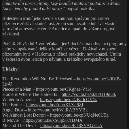
namalování obrazu Mony Lisy nezačal malovat podobiznu Mona
Lucie, jen aby prodal další obraz,
“ popsal praktiky.
Bolestivou ironií jeho života a smutnou zprávou pro Gilovi
příznivce zůstává skutečnost, že on sám nezohlednil svá vlastní
varování adresované černé Americe a upadl do vážné drogové
závislosti.
Poté již žil všední život feťáka – jenž dochází na odvykací programy
nebo za opakované delikty končí ve vězení. Dožíval v nuzném
přízemním bytě v Harlemu, z něhož prakticky nevycházel. Umírá
v šedesáti dvou letech po návratu z krátkého evropského turné.
Ukázky
:
The Revolution Will Not Be Televised –
https://youtu.be/1-9iVP-
Lp-U
Pieces of a Man –
https://youtu.be/QKghze-Vf1o
Home is Where The Hatred Is –
https://youtu.be/xtzlFO19m3k
Winter in America –
https://youtu.be/m2zKdIcOV5s
The Bottle –
https://youtu.be/EdhoX1Xu6ZI
Angel Dust –
https://youtu.be/hWitRABYVBk
We Almost Lost Detroit –
https://youtu.be/cpNUqNe0U5g
B-Movie –
https://youtu.be/xSOp507HJMA
Me and The Devil –
https://youtu.be/OET8SVAGELA