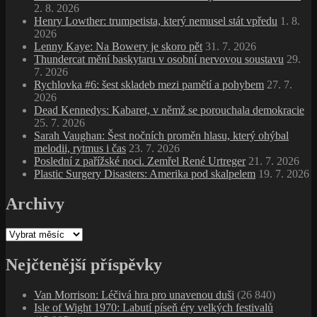
2. 8. 2026
Henry Lowther: trumpetista, který nemusel stát vpředu
1. 8.
2026
Lenny Kaye: Na Bowery je skoro pět
31. 7. 2026
Thundercat mění baskytaru v osobní nervovou soustavu
29.
7. 2026
Rychlovka #6: šest skladeb mezi pamětí a pohybem
27. 7.
2026
Dead Kennedys: Kabaret, v němž se porouchala demokracie
25. 7. 2026
Sarah Vaughan: Šest nočních proměn hlasu, který ohýbal
melodii, rytmus i čas
23. 7. 2026
Poslední z pařížské noci. Zemřel René Urtreger
21. 7. 2026
Plastic Surgery Disasters: Amerika pod skalpelem
19. 7. 2026
Archivy
Archivy
Nejčtenější příspěvky
Van Morrison: Léčivá hra pro unavenou duši
(26 840)
Isle of Wight 1970: Labutí píseň éry velkých festivalů