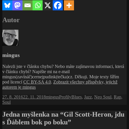
Autor
mingus
Nalezli jste v článku chybu? Nebo máte zajímavou informaci, která
v článku chybí? Napište mi na e-mail
mingus(zavínáč)cernejpudink(tečka)cz. Děkuji. Moje texty šířím
pod licencí
CC BY-SA 4.0
.
Zobrazit všechny příspěvky, jejichž
autorem je mingus
Publikováno:
Autor:
Rubriky:
Štítky:
27. 8. 2016
22. 11. 2018
mingus
Profily
Blues
,
Jazz
,
Neo Soul
,
Rap
,
Soul
Jedna myšlenka na “Gil Scott-Heron, jdu
s Ďáblem bok po boku”