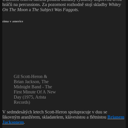
hráčů na percussions. Za pozornost rozhodně stojí skladby
Whitey
On The Moon
a
The Subject Was Faggots
.
zima v americe
Gil Scott-Heron &
Brian Jackson, The
Midnight Band ‎- The
First Minute Of A New
Day (1975, Arista
Records)
V sedmdesátých letech Scott-Heron spolupracuje v duu se
šikovným aranžérem, skladatelem, klávesistou a flétnistou
Brianem
Jacksonem
.