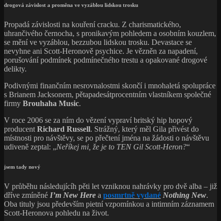
drogová závislost a proměna ve vyzáblou lidskou trosku
Propadá závislosti na kouření cracku. Z charismatického,
uhrančivého černocha, s pronikavým pohledem a osobním kouzlem,
se mění ve vyzáblou, bezzubou lidskou trosku. Devastace se
nevyhne ani Scott-Heronově psychice. Je vězněn za napadení,
porušování podmínek podmínečného trestu a opakované drogové
delikty.
Podivnými finančním nesrovnalostmi skončí i mnohaletá spolupráce
s Brianem Jacksonem, pětapadesátprocentním vlastníkem společné
firmy
Brouhaha Music
.
V roce 2006 se za ním do vězení vypraví britský hip hopový
producent
Richard Russell
. Strážný, který měl Gila přivést do
místnosti pro návštěvy, se po přečtení jména na žádosti o návštěvu
udiveně zeptal: „
Neříkej mi, že je to TEN Gil Scott-Heron?
“
jsem tady nový
V průběhu následujícíh pěti let vzniknou nahrávky pro dvě alba – již
dříve zmíněné
I’m New Here
a
posmrtně vydané
Nothing New
.
Oba tituly jsou především pietní vzpomínkou a intimním záznamem
Scott-Heronova pohledu na život.