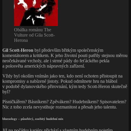
Obálka románu The
Vulture od Gila Scott-
Herona
Gil Scott-Heron
byl především břitkým společenským
komentátorem a kritikem. K jeho životní pouti patřily stejnou měrou
neočekávané vrcholy, ale i strmé pády do feťáckého pekla
a polosvěta amerických nápravných zařízení.
Vždy byl okolím vnímán jako ten, kdo není ochoten přistoupit na
kompromisy a nabízené jistoty. Pokud odmítnete hru na blábol
v podobě dylanovského přirovnání, kým tedy Scott-Heron skutečně
byl?
Písničkářem? Básníkem? Zpěvákem? Hudebníkem? Spisovatelem?
Nic z toho zcela nevystihuje rozmanitost a přesah jeho talentu.
bluesology – působivý, osobitý hudební mix
Již na počátku kariéry přichází s vlastním hudebním pojetím.