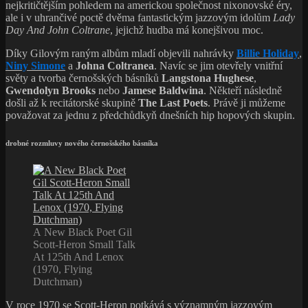
nejkritičtějším pohledem na americkou společnost nixonovské éry,
ale i v uhrančivé poctě dvěma fantastickým jazzovým idolům
Lady
Day And John Coltrane
, jejichž hudba má konejšivou moc.
Díky Gilovým raným albům mladí objevili nahrávky
Billie Holiday
,
Niny Simone
a
Johna Coltranea
. Navíc se jim otevřely vnitřní
světy a tvorba černošských básníků
Langstona Hughese
,
Gwendolyn Brooks
nebo
Jamese Baldwina
. Někteří následně
došli až k recitátorské skupině
The
Last Poets
. Právě ji můžeme
považovat za jednu z předchůdkyň dnešních hip hopových skupin.
drobné rozmluvy nového černošského básníka
A New Black Poet Gil
Scott-Heron Small Talk
At 125th And Lenox
(1970, Flying
Dutchman)
V roce 1970 se Scott-Heron potkává s významným jazzovým