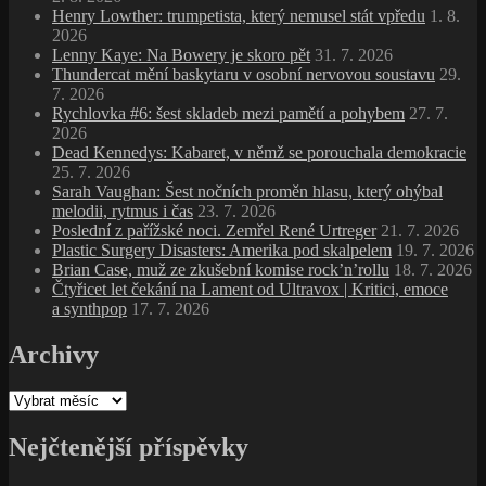
Henry Lowther: trumpetista, který nemusel stát vpředu
1. 8.
2026
Lenny Kaye: Na Bowery je skoro pět
31. 7. 2026
Thundercat mění baskytaru v osobní nervovou soustavu
29.
7. 2026
Rychlovka #6: šest skladeb mezi pamětí a pohybem
27. 7.
2026
Dead Kennedys: Kabaret, v němž se porouchala demokracie
25. 7. 2026
Sarah Vaughan: Šest nočních proměn hlasu, který ohýbal
melodii, rytmus i čas
23. 7. 2026
Poslední z pařížské noci. Zemřel René Urtreger
21. 7. 2026
Plastic Surgery Disasters: Amerika pod skalpelem
19. 7. 2026
Brian Case, muž ze zkušební komise rock’n’rollu
18. 7. 2026
Čtyřicet let čekání na Lament od Ultravox | Kritici, emoce
a synthpop
17. 7. 2026
Archivy
Archivy
Nejčtenější příspěvky