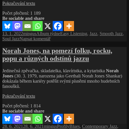
Wes
Pokračování textu
Montgomery:
Počet přečtení:
1 189
A Day
Be sociable and share
In
The
Life
Publikováno:
Autor:
Rubriky:
Štítky:
13. 1. 2022
mingus
Album týdne
Easy Listening
,
Jazz
,
Smooth Jazz
,
(1967,
pro
Soul Jazz
Napsat komentář
A&M
text
Records)
s
Norah Jones, na pomezí folku, rocku,
názvem
popu a různých odstínů jazzu
Wes
Montgomery:
A Day
Jedinečná zpěvačka, skladatelka, klavíristka, a kytaristka
Norah
In
Jones
(30. 3. 1979, narozena jako Geethali Norah Jones Shankar)
The
dokázala během kariéry potěšit svými písněmi mnoho hudebních
Life
fanoušků.
(1967,
A&M
Norah
Pokračování textu
Records)
Jones,
Počet přečtení:
1 814
na
Be sociable and share
pomezí
folku,
rocku,
Publikováno:
Autor:
Rubriky:
Štítky:
28. 6. 2021
28. 6. 2021
mingus
Profily
Blues
,
Contemporary Jazz
,
popu