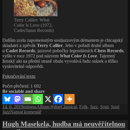
Terry Callier: What
Color Is Love (1972,
Cadet/Janus Records)
Dalším zcela zapomenutým souljazzovým démantem je chicagský
skladatel a zpěvák
Terry Callier
. Jeho v pořadí druhé album
u
Cadet Records
, jazzové pobočky legendárních
Chess Records
,
vyšlo v roce 1972 pod názvem
What Color Is Love
. Tajemný
ženský akt na přední straně obalu vyvolává řadu otázek a těžko
vyslovitelné odpovědi.
Terry
Pokračování textu
Callier:
Počet přečtení:
1 692
What
Be sociable and share
Color
Is
Love
Publikováno:
Autor:
Rubriky:
Štítky:
14. 6. 2019
mingus
Album týdne
Classical
,
Folk
,
Jazz
,
Soul
,
Soul
(1972,
pro
Jazz
Napsat komentář
Cadet/Janus
text
Records)
s
Hugh Masekela, hudba má neuvěřitelnou
názvem