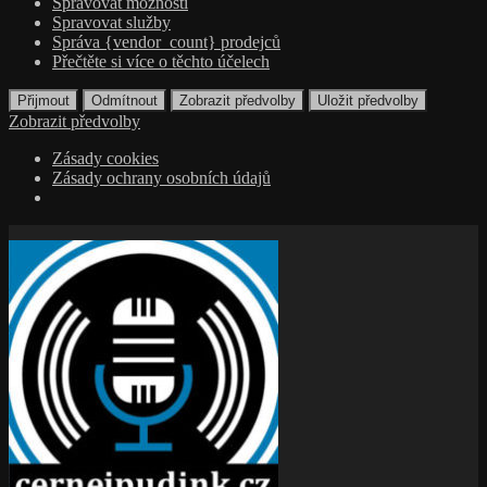
Spravovat možnosti
Spravovat služby
Správa {vendor_count} prodejců
Přečtěte si více o těchto účelech
Přijmout
Odmítnout
Zobrazit předvolby
Uložit předvolby
Zobrazit předvolby
Zásady cookies
Zásady ochrany osobních údajů
Přejít
k
obsahu
webu