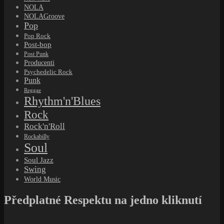
NOLA
NOLAGroove
Pop
Pop Rock
Post-bop
Post Punk
Producenti
Psychedelic Rock
Punk
Reggae
Rhythm'n'Blues
Rock
Rock'n'Roll
Rockabilly
Soul
Soul Jazz
Swing
World Music
Předplatné Respektu na jedno kliknutí