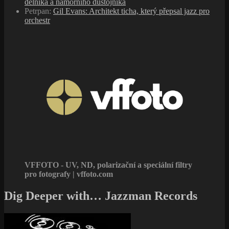
dělníka a námořního důstojníka
Petrpan
:
Gil Evans: Architekt ticha, který přepsal jazz pro
orchestr
VFFOTO - UV, ND, polarizační a speciální filtry
pro fotografy | vffoto.com
Dig Deeper with… Jazzman Records