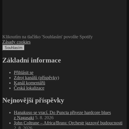
Kliknutím na tlačítko 'Souhlasím' povolíte Spotify
Zásady cookies
Souhlasím
Základní informace
Přihlásit se
Zdroj kanálů (příspěvky)
Kanál komentářů
Česká lokalizace
Nejnovější příspěvky
Hanakuso se vrací. Do Puncta přiveze hardcore blues
z Nagasaki
5. 8. 2026
John Coltrane – Africa/Brass: Orchestr jazzové budoucnosti
2. 8. 2026