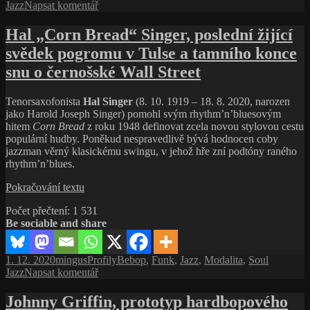
pro
Jazz
Napsat komentář
Records)
text
s
Hal „Corn Bread“ Singer, poslední žijící
názvem
svědek pogromu v Tulse a tamního konce
Dr.
Lonnie
snu o černošské Wall Street
Smith:
Breathe
Tenorsaxofonista
Hal Singer
(8. 10. 1919 – 18. 8. 2020, narozen
(2021,
jako Harold Joseph Singer) pomohl svým rhythm’n’bluesovým
Blue
hitem
Corn Bread
z roku 1948 definovat zcela novou stylovou cestu
Note
populární hudby. Poněkud nespravedlivě bývá hodnocen coby
Records)
jazzman věrný klasickému swingu, v jehož hře zní podtóny raného
rhythm’n’blues.
Hal
Pokračování textu
„Corn
Počet přečtení:
1 531
Bread“
Be sociable and share
Singer,
poslední
žijící
Publikováno:
Autor:
Rubriky:
Štítky:
1. 12. 2020
mingus
Profily
Bebop
,
Funk
,
Jazz
,
Modalita
,
Soul
svědek
pro
Jazz
Napsat komentář
pogromu
text
v Tulse
s
Johnny Griffin, prototyp hardbopového
a tamního
názvem