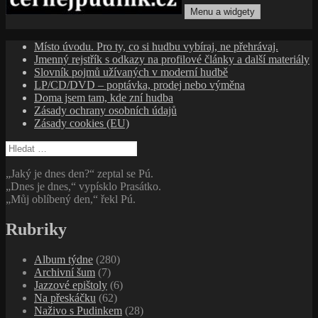
Menu a widgety
cernejpudink.cz
Hudební magazín o zapomenutých příbězích, jazzu, alternativě
Místo úvodu. Pro ty, co si hudbu vybíraj, ne přehrávaj.
a albech s hlubším kontextem
Jmenný rejstřík s odkazy na profilové články a další materiály
Slovník pojmů užívaných v moderní hudbě
LP/CD/DVD – poptávka, prodej nebo výměna
Doma jsem tam, kde zní hudba
Zásady ochrany osobních údajů
Zásady cookies (EU)
Vyhledávání
„Jaký je dnes den?“ zeptal se Pú.
„Dnes je dnes,“ vypísklo Prasátko.
„Můj oblíbený den,“ řekl Pú.
Rubriky
Album týdne
(280)
Archivní šum
(7)
Jazzové epištoly
(6)
Na přeskáčku
(62)
Naživo s Pudinkem
(28)