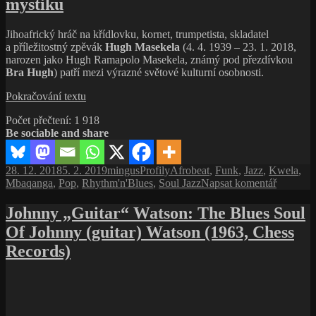
mystiku
Terry
Callier:
What
Jihoafrický hráč na křídlovku, kornet, trumpetista, skladatel
Color
a příležitostný zpěvák
Hugh Masekela
(4. 4. 1939 – 23. 1. 2018,
Is
narozen jako Hugh Ramapolo Masekela, známý pod přezdívkou
Love
Bra Hugh
) patří mezi výrazné světové kulturní osobnosti.
(1972,
Cadet/Janus
Hugh
Pokračování textu
Records)
Masekela,
Počet přečtení:
1 918
hudba
Be sociable and share
má
neuvěřitelnou
mystiku
Publikováno:
Autor:
Rubriky:
Štítky:
28. 12. 2018
5. 2. 2019
mingus
Profily
Afrobeat
,
Funk
,
Jazz
,
Kwela
,
pro
Mbaqanga
,
Pop
,
Rhythm'n'Blues
,
Soul Jazz
Napsat komentář
text
s
Johnny „Guitar“ Watson: The Blues Soul
názvem
Of Johnny (guitar) Watson (1963, Chess
Hugh
Masekela
Records)
hudba
má
neuvěřit
mystiku