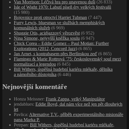
Van Morrison: Léčivá hra pro unavenou duši
(26 833)
Isle of Wight 1970: Labutí píseň éry velkých festivalů
(15 980)
Bojovnice proti otroctví Harriet Tubman
(7 447)
Furry Lewis, bluesman ve službách memphiských
komunálních služeb
(6 969)
Shuggie Otis, acidjazzový věrozvěst
(6 952)
Nina Simone, nejvyšší kněžka soulu
(6 947)
Chick Corea – Eddie Gomez – Paul Motian: Further
Explorations (2012, Concord Jazz)
(6 865)
Jan Arnet, s kontrabasem přes Berlínskou zeď
(6 865)
Flamingo & Marie Rottrová ’75: československý soul mezi
normalizací a legendou
(6 845)
Bill Withers, úspěšná hudební kariéra mlékaře, dělníka
a námořního důstojníka
(6 446)
Nejnovější komentáře
Honza Meissner
:
Frank Zappa, velký Manipulátor
jendablues
:
Eddie Boyd, dal nám více než jen pět dlouhejch
let
Pavlica
:
Alternative T.V., příběh experimentálního misionáře
pana Marka P.
Petrpan
:
Bill Withers, úspěšná hudební kariéra mlékaře,