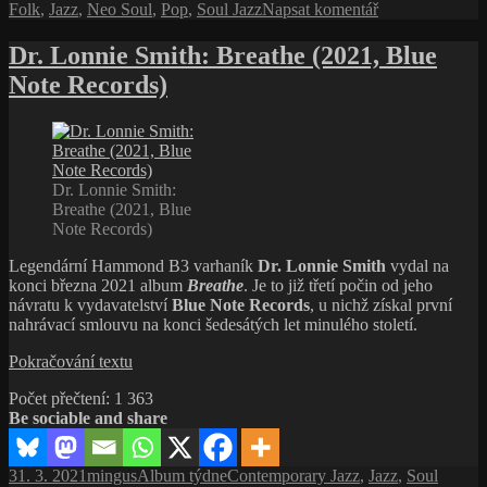
pro
Folk
,
Jazz
,
Neo Soul
,
Pop
,
Soul Jazz
Napsat komentář
a různých
text
odstínů
s
Dr. Lonnie Smith: Breathe (2021, Blue
jazzu
názvem
Note Records)
Norah
Jones,
na
pomezí
folku,
rocku,
Dr. Lonnie Smith:
popu
Breathe (2021, Blue
a různých
Note Records)
odstínů
jazzu
Legendární Hammond B3 varhaník
Dr. Lonnie Smith
vydal na
konci března 2021 album
Breathe
. Je to již třetí počin od jeho
návratu k vydavatelství
Blue Note Records
, u nichž získal první
nahrávací smlouvu na konci šedesátých let minulého století.
Dr.
Pokračování textu
Lonnie
Počet přečtení:
1 363
Smith:
Be sociable and share
Breathe
(2021,
Blue
Publikováno:
Autor:
Rubriky:
Štítky:
31. 3. 2021
mingus
Album týdne
Contemporary Jazz
,
Jazz
,
Soul
Note