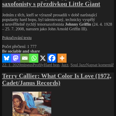
konce
saxofonisty s přezdívkou Little Giant
Hal
snu
„Corn
o černošské
Bread“
Wall
Jedním z těch, kteří se výrazně prosadili v době narůstající
Singer,
Street
popularity hard bopu, byl talentovaný, technicky vyspělý
poslední
a neuvěřitelně rychlý tenorsaxofonista
Johnny Griffin
(24. 4. 1928
žijící
– 25. 7. 2008, narozen jako John Arnold Griffin III).
svědek
pogromu
Johnny
Pokračování textu
v Tulse
Griffin,
a tamního
Počet přečtení:
1 777
prototyp
konce
Be sociable and share
hardbopového
snu
saxofonisty
o černošské
s přezdívkou
Publikováno:
Autor:
Rubriky:
Štítky:
p
22. 1. 2020
mingus
Profily
Hard bop
,
Jazz
,
Soul Jazz
Napsat komentář
Wall
Little
t
Street
Giant
s
Terry Callier: What Color Is Love (1972,
n
Cadet/Janus Records)
J
G
p
h
s
s
L
G