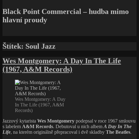
Black Point Commercial – hudba mimo
hlavní proudy
Štítek:
Soul Jazz
Wes Montgomery: A Day In The Life
(1967, A&M Records)
Wes Montgomery: A Day
In The Life (1967, A&M
Records)
Jazzový kytarista
Wes Montgomery
podepsal v roce 1967 smlouvu
s labelem
A&M Records
. Debutoval u nich albem
A Day In The
Life
, na kterém originálně přepracoval i dvě skladby
The Beatles
.