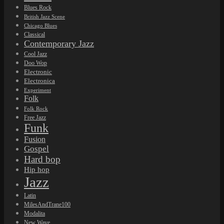
Blues Rock
British Jazz Scene
Chicago Blues
Classical
Contemporary Jazz
Cool Jazz
Doo Wop
Electronic
Electronica
Experiment
Folk
Folk Rock
Free Jazz
Funk
Fusion
Gospel
Hard bop
Hip hop
Jazz
Latin
MilesAndTrane100
Modalita
New Wave