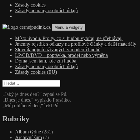
Zásady cookies
Zásady ochrany osobních údajů
Přejít
Menu a widgety
k
obsahu
cernejpudink.cz
Hudební magazín o zapomenutých příbězích, jazzu, alternativě a alb
Místo úvodu. Pro ty, co si hudbu vybíraj, ne přehrávaj.
webu
Jmenný rejstřík s odkazy na profilové články a další materiály
Slovník pojmů užívaných v moderní hudbě
LP/CD/DVD – poptávka, prodej nebo výměna
Doma jsem tam, kde zní hudba
Zásady ochrany osobních údajů
Zásady cookies (EU)
Vyhledávání
„Jaký je dnes den?“ zeptal se Pú.
„Dnes je dnes,“ vypísklo Prasátko.
„Můj oblíbený den,“ řekl Pú.
Rubriky
Album týdne
(281)
Archivní šum
(7)