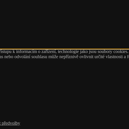
ístupu k informacím o zařízení, technologie jako jsou soubory cookies
 nebo odvolání souhlasu může nepříznivě ovlivnit určité vlastnosti a 
t předvolby