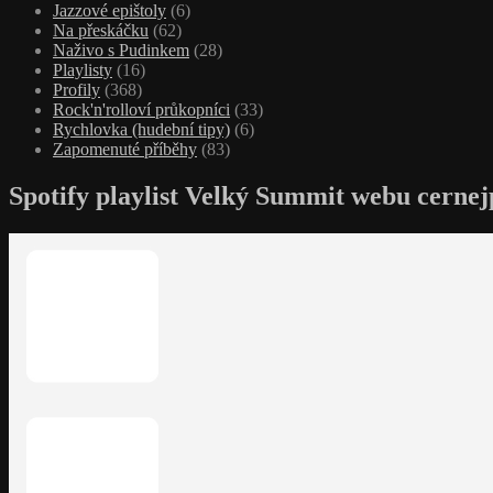
Jazzové epištoly
(6)
Na přeskáčku
(62)
Naživo s Pudinkem
(28)
Playlisty
(16)
Profily
(368)
Rock'n'rolloví průkopníci
(33)
Rychlovka (hudební tipy)
(6)
Zapomenuté příběhy
(83)
Spotify playlist Velký Summit webu cernej