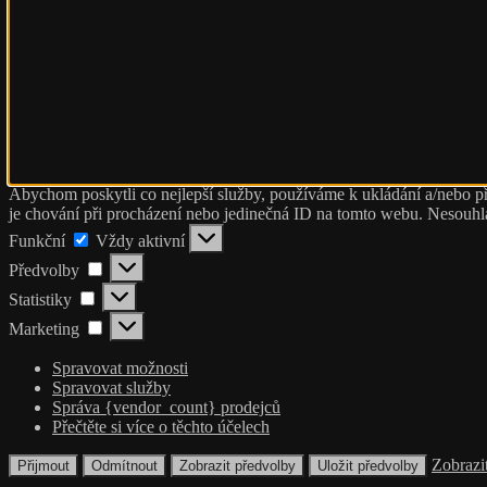
Abychom poskytli co nejlepší služby, používáme k ukládání a/nebo př
je chování při procházení nebo jedinečná ID na tomto webu. Nesouhlas
Funkční
Funkční
Vždy aktivní
Předvolby
Předvolby
Statistiky
Statistiky
Marketing
Marketing
Spravovat možnosti
Spravovat služby
Správa {vendor_count} prodejců
Přečtěte si více o těchto účelech
Zobrazi
Přijmout
Odmítnout
Zobrazit předvolby
Uložit předvolby