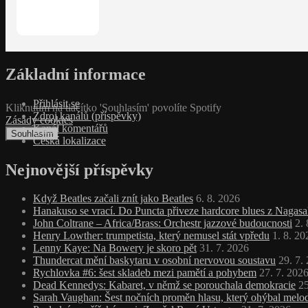
Základní informace
Přihlásit se
Kliknutím na tlačítko 'Souhlasím' povolíte Spotify
Zdroj kanálů (příspěvky)
Zásady cookies
Kanál komentářů
Souhlasím
Česká lokalizace
Nejnovější příspěvky
Když Beatles začali znít jako Beatles
6. 8. 2026
Hanakuso se vrací. Do Puncta přiveze hardcore blues z Nagasa
John Coltrane – Africa/Brass: Orchestr jazzové budoucnosti
2.
Henry Lowther: trumpetista, který nemusel stát vpředu
1. 8. 20
Lenny Kaye: Na Bowery je skoro pět
31. 7. 2026
Thundercat mění baskytaru v osobní nervovou soustavu
29. 7.
Rychlovka #6: šest skladeb mezi pamětí a pohybem
27. 7. 202
Dead Kennedys: Kabaret, v němž se porouchala demokracie
25
Sarah Vaughan: Šest nočních proměn hlasu, který ohýbal melodi