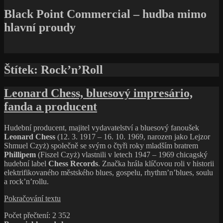
Black Point Commercial – hudba mimo
hlavní proudy
Štítek:
Rock’n’Roll
Leonard Chess, bluesový impresário,
fanda a producent
Hudební producent, majitel vydavatelství a bluesový fanoušek
Leonard Chess
(12. 3. 1917 – 16. 10. 1969, narozen jako Lejzor
Shmuel Czyż) společně se svým o čtyři roky mladším bratrem
Phillipem
(Fiszel Czyż) vlastnili v letech 1947 – 1969 chicagský
hudební label
Chess Records
. Značka hrála klíčovou roli v historii
elektrifikovaného městského blues, gospelu, rhythm’n’blues, soulu
a rock’n’rollu.
Leonard
Pokračování textu
Chess,
Počet přečtení:
2 352
bluesový