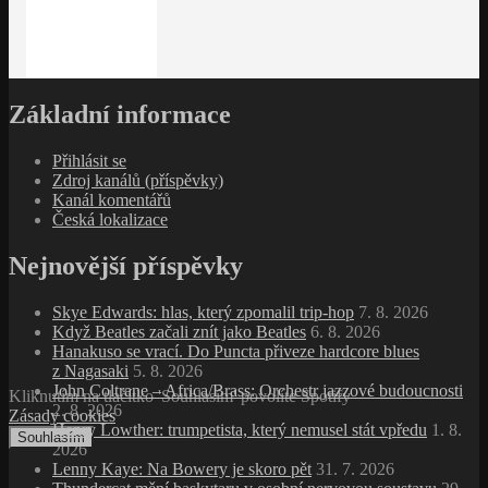
Základní informace
Přihlásit se
Zdroj kanálů (příspěvky)
Kanál komentářů
Česká lokalizace
Nejnovější příspěvky
Skye Edwards: hlas, který zpomalil trip‑hop
7. 8. 2026
Když Beatles začali znít jako Beatles
6. 8. 2026
Hanakuso se vrací. Do Puncta přiveze hardcore blues
z Nagasaki
5. 8. 2026
John Coltrane – Africa/Brass: Orchestr jazzové budoucnosti
Kliknutím na tlačítko 'Souhlasím' povolíte Spotify
2. 8. 2026
Zásady cookies
Henry Lowther: trumpetista, který nemusel stát vpředu
1. 8.
Souhlasím
2026
Lenny Kaye: Na Bowery je skoro pět
31. 7. 2026