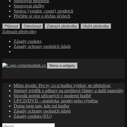
Spravovat možnosti
Spravovat služby
Správa {vendor_count} prodejců
Přečtěte si více o těchto účelech
Přijmout
Odmítnout
Zobrazit předvolby
Uložit předvolby
Zobrazit předvolby
Zásady cookies
Zásady ochrany osobních údajů
Přejít
k
Menu a widgety
obsahu
cernejpudink.cz
Hudební magazín o zapomenutých příbězích, jazzu, alternativě
webu
a albech s hlubším kontextem
Místo úvodu. Pro ty, co si hudbu vybíraj, ne přehrávaj.
Jmenný rejstřík s odkazy na profilové články a další materiály
Slovník pojmů užívaných v moderní hudbě
LP/CD/DVD – poptávka, prodej nebo výměna
Doma jsem tam, kde zní hudba
Zásady ochrany osobních údajů
Zásady cookies (EU)
Vyhledávání