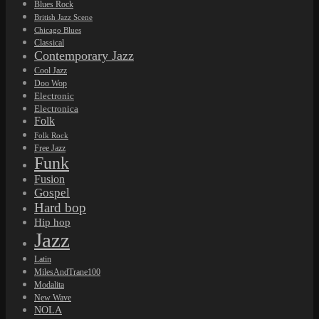
Blues Rock
British Jazz Scene
Chicago Blues
Classical
Contemporary Jazz
Cool Jazz
Doo Wop
Electronic
Electronica
Folk
Folk Rock
Free Jazz
Funk
Fusion
Gospel
Hard bop
Hip hop
Jazz
Latin
MilesAndTrane100
Modalita
New Wave
NOLA