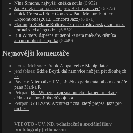
Nina Simone, nejvyšší kněžka soulu
(6 952)
Jan Arnet, s kontrabasem přes Berlínskou zeď
(6 872)
Chick Corea – Eddie Gomez – Paul Motian: Further
Explorations (2012, Concord Jazz)
(6 871)
Flamingo & Marie Rottrová ’75: československý soul mezi
normalizací a legendou
(6 852)
Bill Withers, úspěšná hudební kariéra mlékaře, dělníka
a námořního důstojníka
(6 449)
Nejnovější komentáře
Honza Meissner
:
Frank Zappa, velký Manipulátor
jendablues
:
Eddie Boyd, dal nám více než jen pět dlouhejch
let
Pavlica
:
Alternative T.V., příběh experimentálního misionáře
pana Marka P.
Petrpan
:
Bill Withers, úspěšná hudební kariéra mlékaře,
dělníka a námořního důstojníka
Petrpan
:
Gil Evans: Architekt ticha, který přepsal jazz pro
orchestr
VFFOTO - UV, ND, polarizační a speciální filtry
pro fotografy | vffoto.com