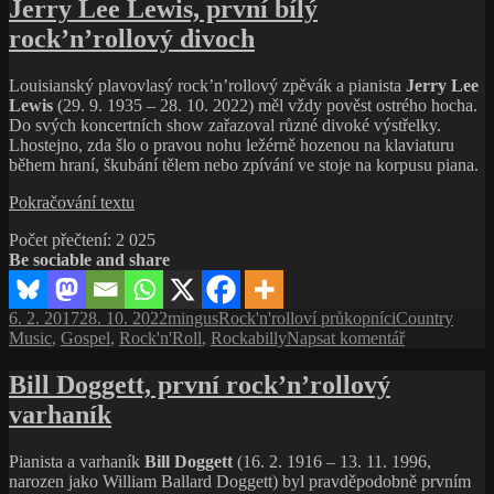
s
Jerry Lee Lewis, první bílý
názvem
rock’n’rollový divoch
Jackie
Wilson,
jedno
Louisianský plavovlasý rock’n’rollový zpěvák a pianista
Jerry Lee
z prvních
Lewis
(29. 9. 1935 – 28. 10. 2022) měl vždy pověst ostrého hocha.
velkých
Do svých koncertních show zařazoval různé divoké výstřelky.
rock’n’rollových
Lhostejno, zda šlo o pravou nohu ležérně hozenou na klaviaturu
jmen
během hraní, škubání tělem nebo zpívání ve stoje na korpusu piana.
Jerry
Pokračování textu
Lee
Počet přečtení:
2 025
Lewis,
Be sociable and share
první
bílý
rock’n’rollový
Publikováno:
Autor:
Rubriky:
Štítky:
6. 2. 2017
28. 10. 2022
mingus
Rock'n'rolloví průkopníci
Country
divoch
pro
Music
,
Gospel
,
Rock'n'Roll
,
Rockabilly
Napsat komentář
text
s
Bill Doggett, první rock’n’rollový
názvem
varhaník
Jerry
Lee
Lewis,
Pianista a varhaník
Bill Doggett
(16. 2. 1916 – 13. 11. 1996,
první
narozen jako William Ballard Doggett) byl pravděpodobně prvním