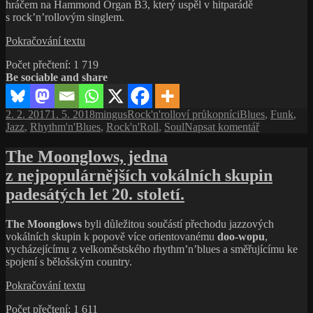
bílý
hráčem na Hammond Organ B3, který uspěl v hitparádě
rock’n’rollo
s rock’n’rollovým singlem.
divoch
Bill
Pokračování textu
Doggett,
Počet přečtení:
1 719
první
Be sociable and share
rock’n’rollový
varhaník
Publikováno:
Autor:
Rubriky:
Štítky:
2. 2. 2017
1. 5. 2018
mingus
Rock'n'rolloví průkopníci
Blues
,
Funk
,
pro
Jazz
,
Rhythm'n'Blues
,
Rock'n'Roll
,
Soul
Napsat komentář
text
s
The Moonglows, jedna
názvem
z nejpopulárnějších vokálních skupin
Bill
Doggett,
padesátých let 20. století.
první
rock’n’rollo
The Moonglows
byli důležitou součástí přechodu jazzových
varhaník
vokálních skupin k popově více orientovanému
doo-wopu
,
vycházejícímu z velkoměstského rhythm’n’blues a směřujícímu ke
spojení s bělošským country.
The
Pokračování textu
Moonglows,
Počet přečtení:
1 611
jedna