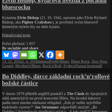
Elvin Bishop, kytarová hvězda z počátků
názvem
bluesrocku
Big
Joe
Turner,
Kytarista
Elvin Bishop
(21. 10. 1942, narozen jako Elvin Richard
kansaský
Bishop, aka
Pigboy Crabshaw
), je pověstný svým bluesově
bluesový
tlumeným stylem hry na slide kytaru.
shouter
Elvin
Pokračování textu
Bishop,
Počet přečtení:
1 857
kytarová
Be sociable and share
hvězda
z počátků
bluesrocku
Publikováno:
Autor:
Rubriky:
Štítky:
13. 11. 2016
2. 4. 2018
mingus
Profily
Blues
,
Blues Rock
,
Doo Wop
,
pro
Gospel
,
Rhythm'n'Blues
,
Rock'n'Roll
,
Zydeco
Napsat komentář
text
s
Bo Diddley, dárce základní rock’n’rollové
názve
božské částice
Elvin
Bisho
kytar
V únoru 1979 přiletěli angličtí punkáči z
The Clash
do Spojených
hvězd
států amerických na první koncertní šňůru. Na úvodní tiskovce
z počá
padla mezi mnoha otázkami obligátní: „
Kdo je vaším největším
blues
hudebním vzorem?
“
J
oe Strummer
odpověděl stručně: „
Bo
Diddley.
“ Následovala doplňující otázka: „
A kdo další?
“ Strummer