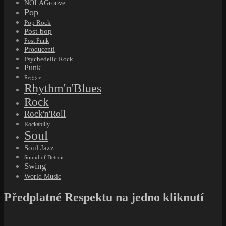
NOLAGroove
Pop
Pop Rock
Post-bop
Post Punk
Producenti
Psychedelic Rock
Punk
Reggae
Rhythm'n'Blues
Rock
Rock'n'Roll
Rockabilly
Soul
Soul Jazz
Sound of Detroit
Swing
World Music
Předplatné Respektu na jedno kliknutí