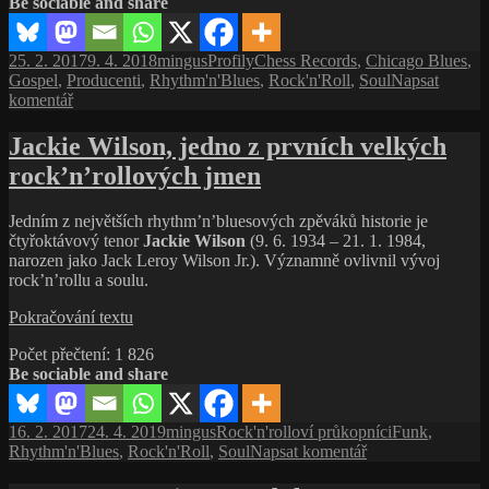
Be sociable and share
impresário,
fanda
a producent
Publikováno:
Autor:
Rubriky:
Štítky:
25. 2. 2017
9. 4. 2018
mingus
Profily
Chess Records
,
Chicago Blues
,
Gospel
,
Producenti
,
Rhythm'n'Blues
,
Rock'n'Roll
,
Soul
Napsat
pro
komentář
text
s
Jackie Wilson, jedno z prvních velkých
názvem
rock’n’rollových jmen
Leonard
Chess,
bluesový
Jedním z největších rhythm’n’bluesových zpěváků historie je
impresário,
čtyřoktávový tenor
Jackie Wilson
(9. 6. 1934 – 21. 1. 1984,
fanda
narozen jako Jack Leroy Wilson Jr.). Významně ovlivnil vývoj
a producent
rock’n’rollu a soulu.
Jackie
Pokračování textu
Wilson,
Počet přečtení:
1 826
jedno
Be sociable and share
z prvních
velkých
rock’n’rollových
Publikováno:
Autor:
Rubriky:
Štítky:
16. 2. 2017
24. 4. 2019
mingus
Rock'n'rolloví průkopníci
Funk
,
jmen
pro
Rhythm'n'Blues
,
Rock'n'Roll
,
Soul
Napsat komentář
text