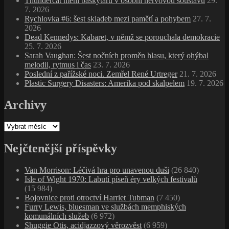
Thundercat mění baskytaru v osobní nervovou soustavu
29.
7. 2026
Rychlovka #6: šest skladeb mezi pamětí a pohybem
27. 7.
2026
Dead Kennedys: Kabaret, v němž se porouchala demokracie
25. 7. 2026
Sarah Vaughan: Šest nočních proměn hlasu, který ohýbal
melodii, rytmus i čas
23. 7. 2026
Poslední z pařížské noci. Zemřel René Urtreger
21. 7. 2026
Plastic Surgery Disasters: Amerika pod skalpelem
19. 7. 2026
Archivy
Archivy
Nejčtenější příspěvky
Van Morrison: Léčivá hra pro unavenou duši
(26 840)
Isle of Wight 1970: Labutí píseň éry velkých festivalů
(15 984)
Bojovnice proti otroctví Harriet Tubman
(7 450)
Furry Lewis, bluesman ve službách memphiských
komunálních služeb
(6 972)
Shuggie Otis, acidjazzový věrozvěst
(6 959)