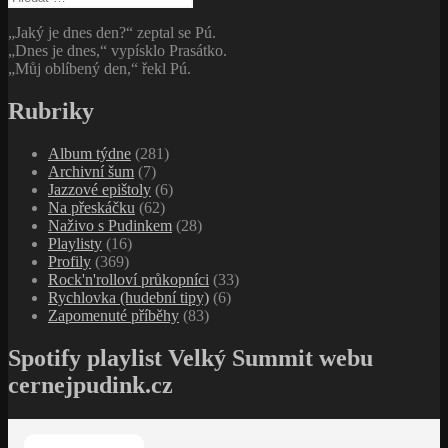
„Jaký je dnes den?“ zeptal se Pú.
„Dnes je dnes,“ vypísklo Prasátko.
„Můj oblíbený den,“ řekl Pú.
Rubriky
Album týdne
(281)
Archivní šum
(7)
Jazzové epištoly
(6)
Na přeskáčku
(62)
Naživo s Pudinkem
(28)
Playlisty
(16)
Profily
(369)
Rock'n'rolloví průkopníci
(33)
Rychlovka (hudební tipy)
(6)
Zapomenuté příběhy
(83)
Spotify playlist Velký Summit webu
cernejpudink.cz