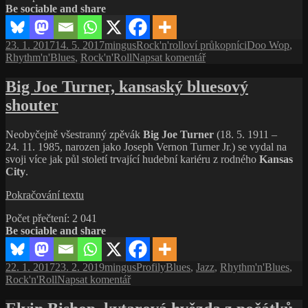
Be sociable and share
z nejpopulárnějších
vokálních
skupin
Publikováno:
Autor:
Rubriky:
Štítky:
23. 1. 2017
14. 5. 2017
mingus
Rock'n'rolloví průkopníci
Doo Wop
,
padesátých
pro
Rhythm'n'Blues
,
Rock'n'Roll
Napsat komentář
let
text
20. století.
s
Big Joe Turner, kansaský bluesový
názvem
shouter
The
Moonglows,
jedna
Neobyčejně všestranný zpěvák
Big Joe Turner
(18. 5. 1911 –
z nejpopulárnějších
24. 11. 1985, narozen jako Joseph Vernon Turner Jr.) se vydal na
vokálních
svoji více jak půl století trvající hudební kariéru z rodného
Kansas
skupin
City
.
padesátých
let
Big
Pokračování textu
20. století.
Joe
Počet přečtení:
2 041
Turner,
Be sociable and share
kansaský
bluesový
shouter
Publikováno:
Autor:
Rubriky:
Štítky:
22. 1. 2017
23. 2. 2019
mingus
Profily
Blues
,
Jazz
,
Rhythm'n'Blues
,
pro
Rock'n'Roll
Napsat komentář
text
s