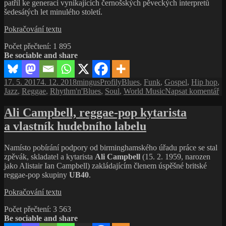
ještě
patřil ke generaci vynikajících černošských pěveckých interpretů
než
šedesátých let minulého století.
zestárnu
Mighty
Pokračování textu
Sam
Počet přečtení:
1 895
McClain,
Be sociable and share
Disco
mě
téměř
Publikováno:
Autor:
Rubriky:
Štítky:
17. 5. 2017
4. 12. 2018
mingus
Profily
Blues
,
Funk
,
Gospel
,
Hip hop
,
zabilo!
pr
Jazz
,
Reggae
,
Rhythm'n'Blues
,
Soul
,
World Music
Napsat komentář
te
s
Ali Campbell, reggae-pop kytarista
n
a vlastník hudebního labelu
M
S
Mc
Namísto pobírání podpory od birminghamského úřadu práce se stal
Di
zpěvák, skladatel a kytarista
Ali Campbell
(15. 2. 1959, narozen
m
jako Alistair Ian Campbell) zakládajícím členem úspěšné britské
té
reggae-pop skupiny
UB40
.
za
Ali
Pokračování textu
Campbell,
Počet přečtení:
3 563
reggae-
Be sociable and share
pop