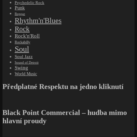
Psychedelic Rock
Punk
Reggae
Rhythm'n'Blues
Rock
Rock'n'Roll
Rockabilly
Soul
Soul Jazz
Sound of Detroit
Swing
World Music
Předplatné Respektu na jedno kliknutí
Black Point Commercial – hudba mimo
hlavní proudy