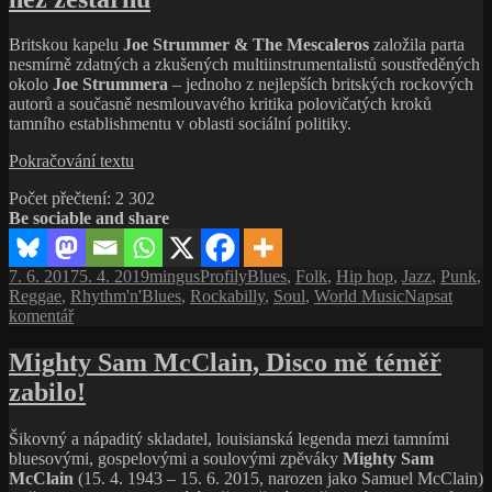
Don
„Sugarcane“
Harris,
Britskou kapelu
Joe Strummer & The Mescaleros
založila parta
houslový
nesmírně zdatných a zkušených multiinstrumentalistů soustředěných
drahoušek,
okolo
Joe Strummera
– jednoho z nejlepších britských rockových
který
autorů a současně nesmlouvavého kritika polovičatých kroků
uměl
tamního establishmentu v oblasti sociální politiky.
hrát
blues
Joe
Pokračování textu
Strummer
Počet přečtení:
2 302
&
Be sociable and share
The
Mescaleros,
ještě
Publikováno:
Autor:
Rubriky:
Štítky:
7. 6. 2017
5. 4. 2019
mingus
Profily
Blues
,
Folk
,
Hip hop
,
Jazz
,
Punk
,
než
Reggae
,
Rhythm'n'Blues
,
Rockabilly
,
Soul
,
World Music
Napsat
zestárnu
pro
komentář
text
s
Mighty Sam McClain, Disco mě téměř
názvem
zabilo!
Joe
Strummer
&
Šikovný a nápaditý skladatel, louisianská legenda mezi tamními
The
bluesovými, gospelovými a soulovými zpěváky
Mighty Sam
Mescaleros,
McClain
(15. 4. 1943 – 15. 6. 2015, narozen jako Samuel McClain)