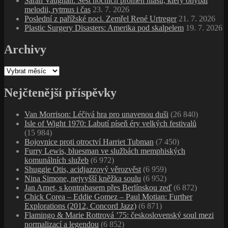
Sarah Vaughan: Šest nočních proměn hlasu, který ohýbal
melodii, rytmus i čas
23. 7. 2026
Poslední z pařížské noci. Zemřel René Urtreger
21. 7. 2026
Plastic Surgery Disasters: Amerika pod skalpelem
19. 7. 2026
Archivy
Archivy
Nejčtenější příspěvky
Van Morrison: Léčivá hra pro unavenou duši
(26 840)
Isle of Wight 1970: Labutí píseň éry velkých festivalů
(15 984)
Bojovnice proti otroctví Harriet Tubman
(7 450)
Furry Lewis, bluesman ve službách memphiských
komunálních služeb
(6 972)
Shuggie Otis, acidjazzový věrozvěst
(6 959)
Nina Simone, nejvyšší kněžka soulu
(6 952)
Jan Arnet, s kontrabasem přes Berlínskou zeď
(6 872)
Chick Corea – Eddie Gomez – Paul Motian: Further
Explorations (2012, Concord Jazz)
(6 871)
Flamingo & Marie Rottrová ’75: československý soul mezi
normalizací a legendou
(6 852)