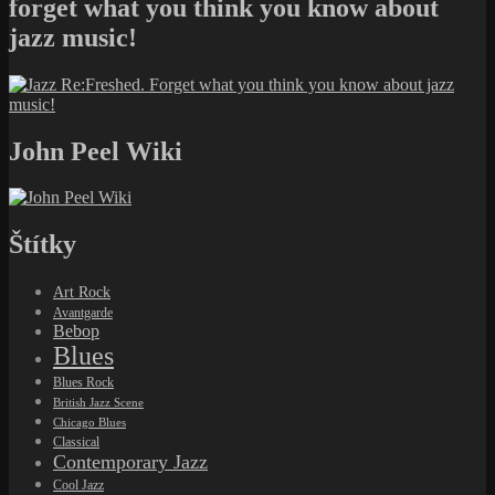
forget what you think you know about
jazz music!
John Peel Wiki
Štítky
Art Rock
Avantgarde
Bebop
Blues
Blues Rock
British Jazz Scene
Chicago Blues
Classical
Contemporary Jazz
Cool Jazz