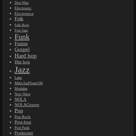
Doo Wop
Electronic
Electronica
Folk
Folk Rock
Free Jazz
Funk
Fusion
Gospel
Hard bop
Hip hop
Jazz
Latin
MilesAndTrane100
Modalita
New Wave
NOLA
NOLAGroove
Pop
Pop Rock
Post-bop
Post Punk
Producenti