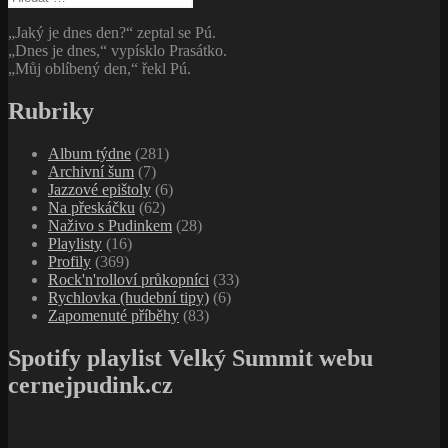
„Jaký je dnes den?“ zeptal se Pú.
„Dnes je dnes,“ vypísklo Prasátko.
„Můj oblíbený den,“ řekl Pú.
Rubriky
Album týdne
(281)
Archivní šum
(7)
Jazzové epištoly
(6)
Na přeskáčku
(62)
Naživo s Pudinkem
(28)
Playlisty
(16)
Profily
(369)
Rock'n'rolloví průkopníci
(33)
Rychlovka (hudební tipy)
(6)
Zapomenuté příběhy
(83)
Spotify playlist Velký Summit webu
cernejpudink.cz