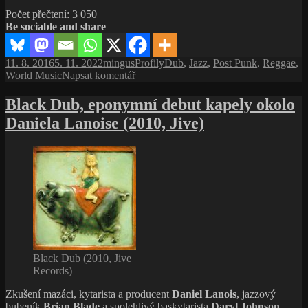
Wobble,
Počet přečtení:
3 050
respektovaný
Be sociable and share
dubový
baskytarista
a producent
Publikováno:
Autor:
Rubriky:
Štítky:
11. 8. 2016
5. 11. 2022
mingus
Profily
Dub
,
Jazz
,
Post Punk
,
Reggae
,
pro
World Music
Napsat komentář
text
s
Black Dub, eponymní debut kapely okolo
názvem
Daniela Lanoise (2010, Jive)
Jah
Wobble,
respektovaný
dubový
baskytarista
a producent
Black Dub (2010, Jive
Records)
Zkušení mazáci, kytarista a producent
Daniel Lanois
, jazzový
bubeník
Brian Blade
a spolehlivý baskytarista
Daryl Johnson
,