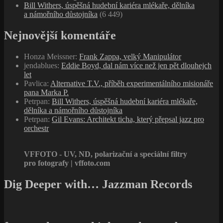
Bill Withers, úspěšná hudební kariéra mlékaře, dělníka
a námořního důstojníka
(6 449)
Nejnovější komentáře
Honza Meissner
:
Frank Zappa, velký Manipulátor
jendablues
:
Eddie Boyd, dal nám více než jen pět dlouhejch
let
Pavlica
:
Alternative T.V., příběh experimentálního misionáře
pana Marka P.
Petrpan
:
Bill Withers, úspěšná hudební kariéra mlékaře,
dělníka a námořního důstojníka
Petrpan
:
Gil Evans: Architekt ticha, který přepsal jazz pro
orchestr
VFFOTO - UV, ND, polarizační a speciální filtry
pro fotografy | vffoto.com
Dig Deeper with… Jazzman Records