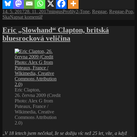
kytarista
a vlastník
Publikováno:
Autor:
Rubriky:
Štítky:
14. 5. 2017
28. 11. 2017
mingus
Profily
2-Tone
,
Reggae
,
Reggae-Pop
,
hudebního
pro
Ska
Napsat komentář
labelu
text
s
Eric „Slowhand“ Clapton, britská
názvem
bluesrocková veličina
Ali
Campbell,
reggae-
pop
kytarista
a vlastník
hudebního
labelu
Eric Clapton,
26. června 2009 (Credit
Photo: Alex G from
Puteaux, France /
Wikimedia, Creative
Commons Attribution
2.0)
„
V 18 letech jsem nečekal, že se dožiju víc než 25 let, víte, a když