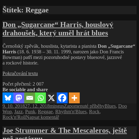
Štítek:
Reggae
Don „Sugarcane“ Harris, houslový
drahoušek, který uměl hrát blues
Černošský zpěvák, houslista, kytarista a pianista
Don „Sugarcane“
Harris
(18. 6. 1938 – 30. 11. 1999, narozen jako Don Francis
Bowman) patří mezi pozoruhodné postavy bluesové, jazzové
a rockové historie.
Don
Pokračování textu
„Sugarcane“
Počet přečtení:
2 007
Harris,
Be sociable and share
houslový
drahoušek,
který
Publikováno:
Autor:
Rubriky:
Štítky:
9. 10. 2018
27. 12. 2018
mingus
Zapomenuté příběhy
Blues
,
Doo
uměl
Wop
,
Jazz
,
Punk
,
Reggae
,
Rhythm'n'Blues
,
Rock
,
hrát
pro
Rock'n'Roll
Napsat komentář
blues
text
s
Joe Strummer & The Mescaleros, ještě
názvem
než zestárnu