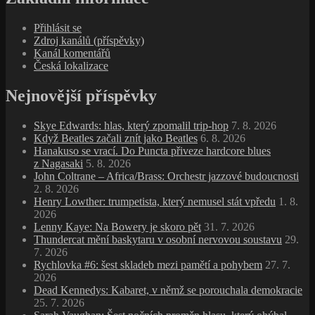
Přihlásit se
Zdroj kanálů (příspěvky)
Kanál komentářů
Česká lokalizace
Nejnovější příspěvky
Skye Edwards: hlas, který zpomalil trip‑hop
7. 8. 2026
Když Beatles začali znít jako Beatles
6. 8. 2026
Hanakuso se vrací. Do Puncta přiveze hardcore blues
z Nagasaki
5. 8. 2026
John Coltrane – Africa/Brass: Orchestr jazzové budoucnosti
2. 8. 2026
Henry Lowther: trumpetista, který nemusel stát vpředu
1. 8.
2026
Lenny Kaye: Na Bowery je skoro pět
31. 7. 2026
Thundercat mění baskytaru v osobní nervovou soustavu
29.
7. 2026
Rychlovka #6: šest skladeb mezi pamětí a pohybem
27. 7.
2026
Dead Kennedys: Kabaret, v němž se porouchala demokracie
25. 7. 2026