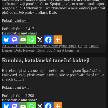
spolu nahrávají poměrně často. Spojuje je zájem o rock, soul, cajun,
reggae a dub. Tentokrát dali své zkušenosti a muzikantský potenciál
plně do služeb projektu
Black Dub
.
Black
Pokračování textu
Dub,
Počet přečtení:
2 417
eponymní
Be sociable and share
debut
kapely
okolo
Publikováno:
Autor:
Rubriky:
Štítky:
20. 7. 2016
11. 6. 2017
mingus
Album týdne
Blues
,
Cajun
,
Daniel
Daniela
pro
Lanois
,
Dub
,
Reggae
,
Rock
,
Soul
Napsat komentář
Lanoise
text
(2010,
s
Rumbia, katalánský taneční koktejl
Jive)
názvem
Black
Barcelona, přístav a metropole nejbohatšího regionu Španělského
Dub,
království, vždy představovala místo, kde se potkávala různá etnika
eponymní
a jejich kultura.
debut
kapely
Rumbia,
Pokračování textu
okolo
katalánský
Daniela
Počet přečtení:
2 298
taneční
Lanoise
Be sociable and share
koktejl
(2010,
Jive)