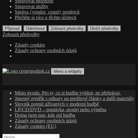
Spravovat možnosti
Spravovat služby
Správa {vendor_count} prodejců
Přečtěte si více o těchto účelech
Přijmout
Odmítnout
Zobrazit předvolby
Uložit předvolby
Zobrazit předvolby
Zásady cookies
Zásady ochrany osobních údajů
Přejít
k
Menu a widgety
obsahu
cernejpudink.cz
Hudební magazín o zapomenutých příbězích, jazzu, alternativě
webu
a albech s hlubším kontextem
Místo úvodu. Pro ty, co si hudbu vybíraj, ne přehrávaj.
Jmenný rejstřík s odkazy na profilové články a další materiály
Slovník pojmů užívaných v moderní hudbě
LP/CD/DVD – poptávka, prodej nebo výměna
Doma jsem tam, kde zní hudba
Zásady ochrany osobních údajů
Zásady cookies (EU)
Vyhledávání