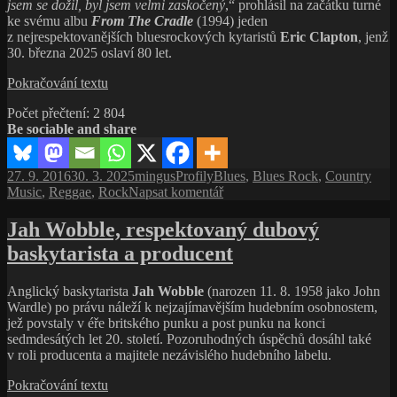
jsem se dožil, byl jsem velmi zaskočený
,“ prohlásil na začátku turné
ke svému albu
From The Cradle
(1994) jeden
z nejrespektovanějších bluesrockových kytaristů
Eric Clapton
, jenž
30. března 2025 oslaví 80 let.
Eric
Pokračování textu
„Slowhand“
Počet přečtení:
2 804
Clapton,
Be sociable and share
britská
bluesrocková
veličina
Publikováno:
Autor:
Rubriky:
Štítky:
27. 9. 2016
30. 3. 2025
mingus
Profily
Blues
,
Blues Rock
,
Country
pro
Music
,
Reggae
,
Rock
Napsat komentář
text
s
Jah Wobble, respektovaný dubový
názvem
baskytarista a producent
Eric
„Slowhand“
Clapton,
Anglický baskytarista
Jah Wobble
(narozen 11. 8. 1958 jako John
britská
Wardle) po právu náleží k nejzajímavějším hudebním osobnostem,
bluesrocková
jež povstaly v éře britského punku a post punku na konci
veličina
sedmdesátých let 20. století. Pozoruhodných úspěchů dosáhl také
v roli producenta a majitele nezávislého hudebního labelu.
Jah
Pokračování textu