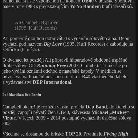
Pamětníci si jistě vzpomenou na koncert
UB40
v pražské Sportovní
hale v roce 1988 s předskakujícím
Yo Yo Bandem
bratří
Tesaříků
.
Ali Cambell: Bg Love
(1995, Kuff Records)
Ali poměrně dlouhou dobu váhal s vydáním sólového alba. Debut
vychází pod názvem
Big Love
(1995, Kuff Records) a zaboduje na
žebříčku (6. místo).
O dvanáct let později Ali připravil hitparádově obdobně úspěšné
druhé sólové CD
Running Free
(2007, Crumbs). Tři měsíce po
jeho vydání oznámil odchod z mateřské kapely. V médiích se
odvolával na finanční nejasnosti okolo UB40 vlastněného labelu
a vydavatelství
DEP International
.
Pod hlavičkou Dep Bandu
Campbell okamžitě rozjíždí vlastní projekt
Dep Band
, do kterého se
později zapojí i bývalý člen UB40, klávesista
Michael „Mickey“
Virtue
. V letech 2009 – 2014 postupně vychází tři úspěšná sólová
alba.
Všechna se dostanou do britské
TOP 20
. Prvním je
Flying High