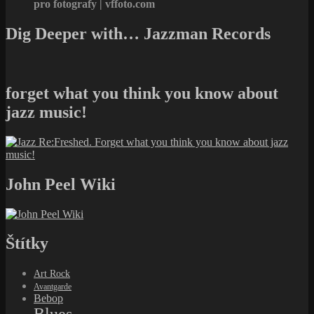
pro fotografy | vffoto.com
Dig Deeper with… Jazzman Records
forget what you think you know about
jazz music!
John Peel Wiki
Štítky
Art Rock
Avantgarde
Bebop