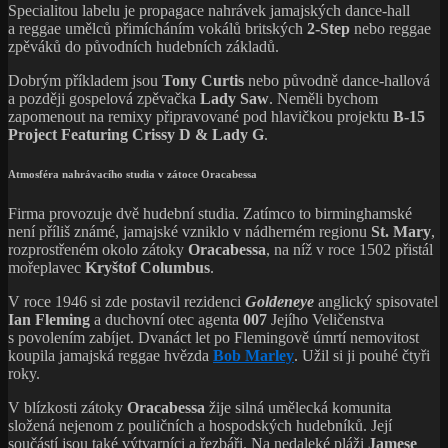
Specialitou labelu je propagace nahrávek jamajských dance-hall
a reggae umělců přimícháním vokálů britských
2-Step
nebo reggae
zpěváků do původních hudebních základů.
Dobrým příkladem jsou
Tony Curtis
nebo původně dance-hallová
a později gospelová zpěvačka
Lady Saw
. Neměli bychom
zapomenout na remixy připravované pod hlavičkou projektu
B-15
Project Featuring Crissy D & Lady G
.
Atmosféra nahrávacího studia v zátoce Oracabessa
Firma provozuje dvě hudební studia. Zatímco to birminghamské
není příliš známé, jamajské vzniklo v nádherném regionu
St. Mary
,
rozprostřeném okolo zátoky
Oracabessa
, na níž v roce 1502 přistál
mořeplavec
Kryštof Columbus
.
V roce 1946 si zde postavil rezidenci
Goldeneye
anglický spisovatel
Ian Fleming
a duchovní otec agenta
007
Jejího Veličenstva
s povolením zabíjet. Dvanáct let po Flemingově úmrtí nemovitost
koupila jamajská reggae hvězda
Bob Marley
. Užil si ji pouhé čtyři
roky.
V blízkosti zátoky
Oracabessa
žije silná umělecká komunita
složená nejenom z pouličních a hospodských hudebníků. Její
součástí jsou také výtvarníci a řezbáři. Na nedaleké pláži
Jamese