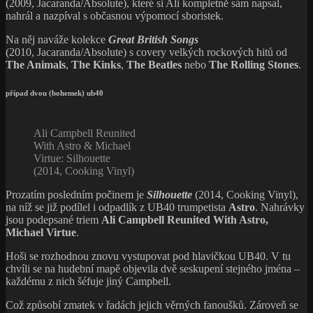
(2009, Jacaranda/Absolute), které si Ali kompletně sám napsal,
nahrál a nazpíval s občasnou výpomocí sboristek.
Na něj naváže kolekce
Great British Songs
(2010, Jacaranda/Absolute) s covery velkých rockových hitů od
The Animals
,
The Kinks
,
The Beatles
nebo
The Rolling Stones
.
případ dvou (bohemek) ub40
Ali Campbell Reunited
With Astro & Michael
Virtue: Silhouette
(2014, Cooking Vinyl)
Prozatím posledním počinem je
Silhouette
(2014, Cooking Vinyl),
na níž se již podílel i odpadlík z UB40 trumpetista
Astro
. Nahrávky
jsou podepsané triem
Ali Campbell Reunited With Astro,
Michael Virtue
.
Hoši se rozhodnou znovu vystupovat pod hlavičkou UB40. V tu
chvíli se na hudební mapě objevila dvě seskupení stejného jména –
každému z nich šéfuje jiný Campbell.
Což způsobí zmatek v řadách jejich věrných fanoušků. Zároveň se