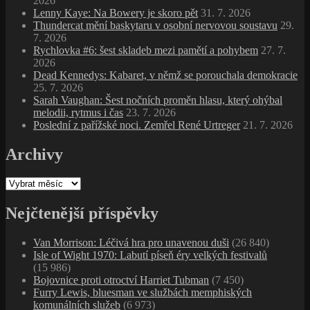
2026
Lenny Kaye: Na Bowery je skoro pět
31. 7. 2026
Thundercat mění baskytaru v osobní nervovou soustavu
29.
7. 2026
Rychlovka #6: šest skladeb mezi pamětí a pohybem
27. 7.
2026
Dead Kennedys: Kabaret, v němž se porouchala demokracie
25. 7. 2026
Sarah Vaughan: Šest nočních proměn hlasu, který ohýbal
melodii, rytmus i čas
23. 7. 2026
Poslední z pařížské noci. Zemřel René Urtreger
21. 7. 2026
Archivy
Archivy
Nejčtenější příspěvky
Van Morrison: Léčivá hra pro unavenou duši
(26 840)
Isle of Wight 1970: Labutí píseň éry velkých festivalů
(15 986)
Bojovnice proti otroctví Harriet Tubman
(7 450)
Furry Lewis, bluesman ve službách memphiských
komunálních služeb
(6 973)