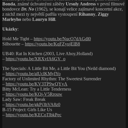
Bonda
, známé úchvatnými záběry
Ursuly Andress
v první filmové
bondovce
D
r
. No
(1962), se konají velice zajímavé koncertní akce,
z nichž mezi ty největší patřila vystoupení
Rihanny
,
Ziggy
Marleyho
nebo
Lauryn Hill
.
Ukázky
:
Hold Me Tight –
https://youtu.be/NucO7dAGdl0
Silhouette –
https://youtu.be/KqFZyujElB8
UB40: Rat In Kitchen (2003, Live Ahoy,Holland)
–
https://youtu.be/XRXvfA6GV_o
The Specials: A Little Bit Me, a Little Bit You (Neild diamond)
–
https://youtu.be/alUclKMyIYo
Factory of Unlimited Rhythm: The Sweetest Surrender
–
https://youtu.be/KV3TP9wQYyA
Bitty McLean: Try a Little Tenderness
–
https://youtu.be/KQj-V5Rrouw
Lady Saw: Freak Break
–
https://youtu.be/gkPj3hVA8z0
B-15 Project: Girls Like Us
–
https://youtu.be/KECoTlbkPec