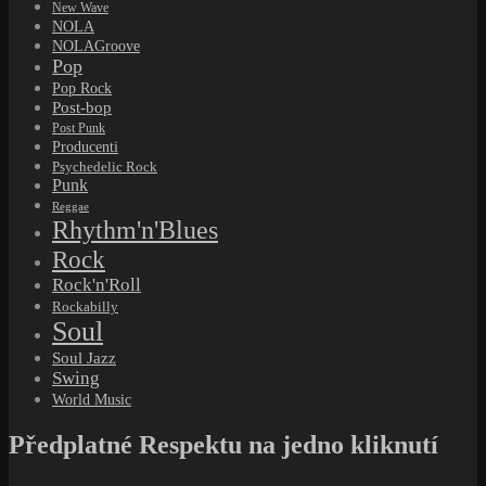
New Wave
NOLA
NOLAGroove
Pop
Pop Rock
Post-bop
Post Punk
Producenti
Psychedelic Rock
Punk
Reggae
Rhythm'n'Blues
Rock
Rock'n'Roll
Rockabilly
Soul
Soul Jazz
Swing
World Music
Předplatné Respektu na jedno kliknutí