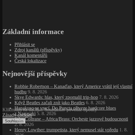
Základní informace
Přihlásit se
Zdroj kanálů (příspěvky)
Kanál komentářů
Česká lokalizace
Nejnovější příspěvky
Robbie Robertson – Kanaďan, který Americe vrátil její vlastní
hudbu
9. 8. 2026
Skye Edwards: hlas, který zpomalil trip‑hop
7. 8. 2026
Když Beatles začali znít jako Beatles
6. 8. 2026
Hanakuso se vrací. Do Puncta přiveze hardcore blues
Kliknutím na tlačítko 'Souhlasím' povolíte Spotify
z Nagasaki
5. 8. 2026
Zásady cookies
John Coltrane – Africa/Brass: Orchestr jazzové budoucnosti
Souhlasím
2. 8. 2026
Henry Lowther: trumpetista, který nemusel stát vpředu
1. 8.