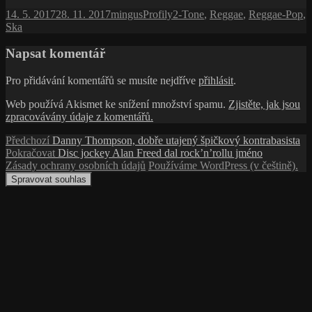
Publikováno:
Autor:
Rubriky:
Štítky:
14. 5. 2017
28. 11. 2017
mingus
Profily
2-Tone
,
Reggae
,
Reggae-Pop
,
Ska
Napsat komentář
Pro přidávání komentářů se musíte nejdříve
přihlásit
.
Web používá Akismet ke snížení množství spamu.
Zjistěte, jak jsou
zpracovávány údaje z komentářů.
Navigace
Předchozí
Předchozí
Danny Thompson, dobře utajený špičkový kontrabasista
příspěvek:
Následující
Pokračovat
Disc jockey Alan Freed dal rock’n’rollu jméno
pro
příspěvek:
Zásady ochrany osobních údajů
Používáme WordPress (v češtině).
příspěvek
Spravovat souhlas