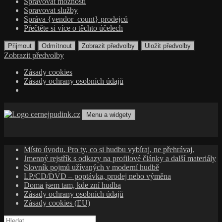
Spravovat možnosti
Spravovat služby
Správa {vendor_count} prodejců
Přečtěte si více o těchto účelech
Přijmout
Odmítnout
Zobrazit předvolby
Uložit předvolby
Zobrazit předvolby
Zásady cookies
Zásady ochrany osobních údajů
Přejít
k
Menu a widgety
obsahu
cernejpudink.cz
Hudební magazín o zapomenutých příbězích, jazzu, alternativě
webu
a albech s hlubším kontextem
Místo úvodu. Pro ty, co si hudbu vybíraj, ne přehrávaj.
Jmenný rejstřík s odkazy na profilové články a další materiály
Slovník pojmů užívaných v moderní hudbě
LP/CD/DVD – poptávka, prodej nebo výměna
Doma jsem tam, kde zní hudba
Zásady ochrany osobních údajů
Zásady cookies (EU)
Vyhledávání