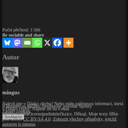
Počet přečtení:
3 566
Be sociable and share
Autor
mingus
Nalezli jste v článku chybu? Nebo máte zajímavou informaci, která
Kliknutím na tlačítko 'Souhlasím' povolíte Spotify
v článku chybí? Napište mi na e-mail
Zásady cookies
mingus(zavínáč)cernejpudink(tečka)cz. Děkuji. Moje texty šířím
Souhlasím
pod licencí
CC BY-SA 4.0
.
Zobrazit všechny příspěvky, jejichž
autorem je mingus