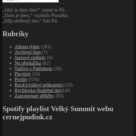
„Jaký je dnes den?“ zeptal se Pú.
„Dnes je dnes,“ vypísklo Prasátko.
„Můj oblíbený den,“ řekl Pú.
Rubriky
Album týdne
(281)
Archivní šum
(7)
Jazzové epištoly
(6)
Na přeskáčku
(62)
Naživo s Pudinkem
(28)
Playlisty
(16)
Profily
(370)
Rock'n'rolloví průkopníci
(33)
Rychlovka (hudební tipy)
(6)
Zapomenuté příběhy
(83)
Spotify playlist Velký Summit webu
cernejpudink.cz