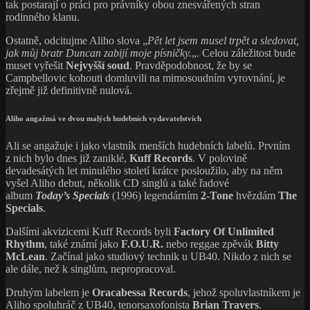
tak postarají o práci pro právníky obou znesvářených stran
rodinného klanu.
Ostatně, odcitujme Aliho slova „
Pět let jsem musel trpět a sledovat,
jak můj bratr Duncan zabijí moje písničky.
„. Celou záležitost bude
muset vyřešit
Nejvyšší soud
. Pravděpodobnost, že by se
Campbellovic kohouti domluvili na mimosoudním vyrovnání, je
zřejmě již definitivně nulová.
Aliho angažmá ve dvou malých hudebních vydavatelstvích
Ali se angažuje i jako vlastník menších hudebních labelů. Prvním
z nich bylo dnes již zaniklé,
Kuff Records
. V polovině
devadesátých let minulého století krátce posloužilo, aby na něm
vyšel Aliho debut, několik CD singlů a také řadové
album
Today’s Specials
‎(1996) legendárním
2-Tone
hvězdám
The
Specials
.
Dalšími akvizicemi Kuff Records byli
Factory Of Unlimited
Rhythm
, také známí jako
F.O.U.R.
nebo reggae zpěvák
Bitty
McLean
. Začínal jako studiový technik u UB40. Nikdo z nich se
ale dále, než k singlům, nepropracoval.
Druhým labelem je
Oracabessa Records
, jehož spoluvlastníkem je
Aliho spoluhráč z UB40, tenorsaxofonista
Brian Travers
.