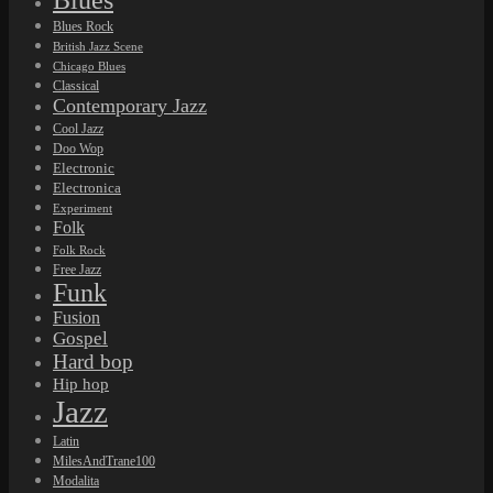
Blues
Blues Rock
British Jazz Scene
Chicago Blues
Classical
Contemporary Jazz
Cool Jazz
Doo Wop
Electronic
Electronica
Experiment
Folk
Folk Rock
Free Jazz
Funk
Fusion
Gospel
Hard bop
Hip hop
Jazz
Latin
MilesAndTrane100
Modalita