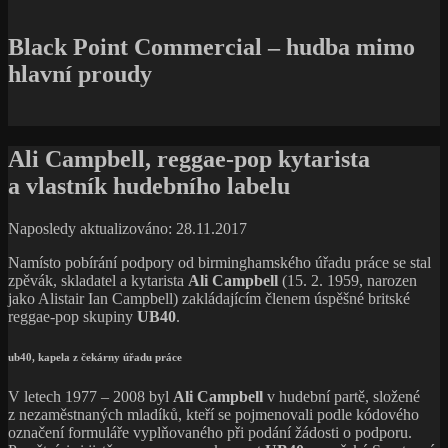
Black Point Commercial – hudba mimo
hlavní proudy
Ali Campbell, reggae-pop kytarista
a vlastník hudebního labelu
Naposledy aktualizováno: 28.11.2017
Namísto pobírání podpory od birminghamského úřadu práce se stal
zpěvák, skladatel a kytarista
Ali Campbell
(15. 2. 1959, narozen
jako Alistair Ian Campbell) zakládajícím členem úspěšné britské
reggae-pop skupiny
UB40
.
ub40, kapela z čekárny úřadu práce
V letech 1977 – 2008 byl
Ali Campbell
v hudební partě, složené
z nezaměstnaných mladíků, kteří se pojmenovali podle kódového
označení formuláře vyplňovaného při podání žádosti o podporu.