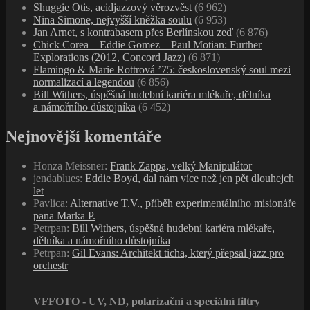
Shuggie Otis, acidjazzový věrozvěst
(6 962)
Nina Simone, nejvyšší kněžka soulu
(6 953)
Jan Arnet, s kontrabasem přes Berlínskou zeď
(6 876)
Chick Corea – Eddie Gomez – Paul Motian: Further
Explorations (2012, Concord Jazz)
(6 871)
Flamingo & Marie Rottrová ’75: československý soul mezi
normalizací a legendou
(6 856)
Bill Withers, úspěšná hudební kariéra mlékaře, dělníka
a námořního důstojníka
(6 452)
Nejnovější komentáře
Honza Meissner
:
Frank Zappa, velký Manipulátor
jendablues
:
Eddie Boyd, dal nám více než jen pět dlouhejch
let
Pavlica
:
Alternative T.V., příběh experimentálního misionáře
pana Marka P.
Petrpan
:
Bill Withers, úspěšná hudební kariéra mlékaře,
dělníka a námořního důstojníka
Petrpan
:
Gil Evans: Architekt ticha, který přepsal jazz pro
orchestr
VFFOTO - UV, ND, polarizační a speciální filtry