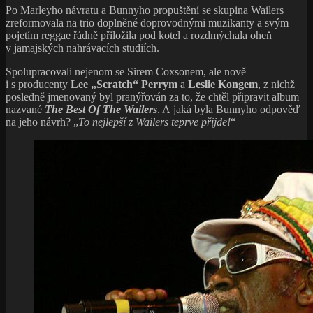
Po Marleyho návratu a Bunnyho propuštění se skupina Wailers
zreformovala na trio doplněné doprovodnými muzikanty a svým
pojetím reggae řádně přiložila pod kotel a rozdmýchala oheň
v jamajských nahrávacích studiích.
Spolupracovali nejenom se Sirem Coxsonem, ale nově
i s producenty
Lee „Scratch“ Perrym
a
Leslie Kongem
, z nichž
posledně jmenovaný byl pranýřován za to, že chtěl připravit album
nazvané
The Best Of The Wailers
. A jaká byla Bunnyho odpověď
na jeho návrh? „
To nejlepší z Wailers teprve přijde!
“