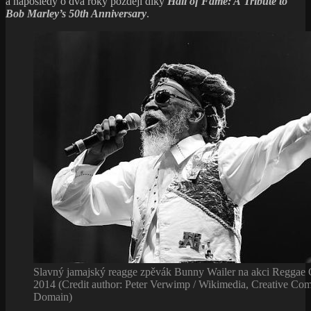
a naposledy o dva roky později díky
Hall of Fame: A Tribute to
Bob Marley’s 50th Anniversary
.
Slavný jamajský reagge zpěvák Bunny Wailer na akci Reggae Ge
2014 (Credit author: Peter Verwimp / Wikimedia, Creative Co
Domain)