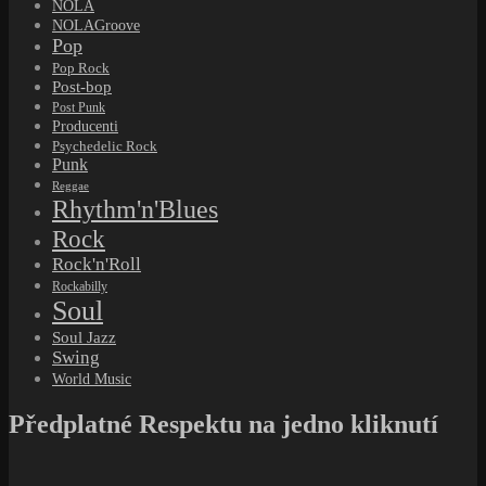
NOLA
NOLAGroove
Pop
Pop Rock
Post-bop
Post Punk
Producenti
Psychedelic Rock
Punk
Reggae
Rhythm'n'Blues
Rock
Rock'n'Roll
Rockabilly
Soul
Soul Jazz
Swing
World Music
Předplatné Respektu na jedno kliknutí