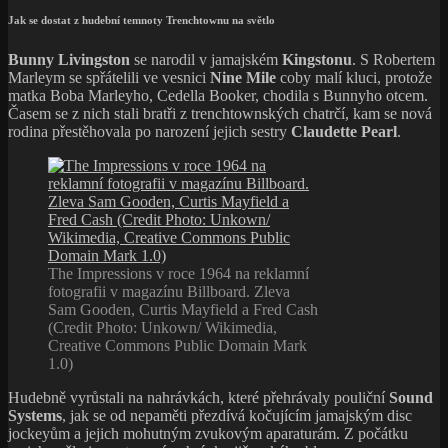
Jak se dostat z hudební temnoty Trenchtownu na světlo
Bunny Livingston
se narodil v jamajském
Kingstonu
. S Robertem
Marleym se spřátelili ve vesnici
Nine Mile
coby malí kluci, protože
matka Boba Marleyho, Cedella Booker, chodila s Bunnyho otcem.
Časem se z nich stali bratři z trenchtownských chatrčí, kam se nová
rodina přestěhovala po narození jejich sestry
Claudette Pearl
.
The Impressions v roce 1964 na reklamní
fotografii v magazínu Billboard. Zleva
Sam Gooden, Curtis Mayfield a Fred Cash
(Credit Photo: Unkown/ Wikimedia,
Creative Commons Public Domain Mark
1.0)
Hudebně vyrůstali na nahrávkách, které přehrávaly pouliční
Sound
Systems
, jak se od nepaměti přezdívá kočujícím jamajským disc
jockeyům a jejich mohutným zvukovým aparaturám. Z počátku