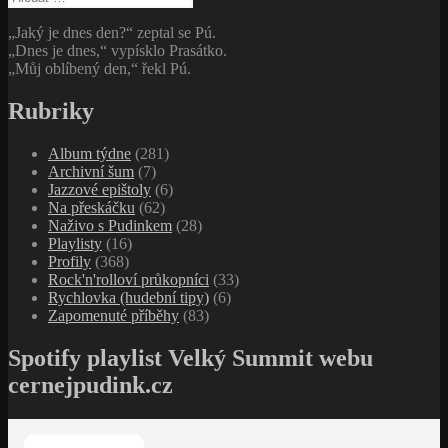
„Jaký je dnes den?“ zeptal se Pú.
„Dnes je dnes,“ vypísklo Prasátko.
„Můj oblíbený den,“ řekl Pú.
Rubriky
Album týdne
(281)
Archivní šum
(7)
Jazzové epištoly
(6)
Na přeskáčku
(62)
Naživo s Pudinkem
(28)
Playlisty
(16)
Profily
(368)
Rock'n'rolloví průkopníci
(33)
Rychlovka (hudební tipy)
(6)
Zapomenuté příběhy
(83)
Spotify playlist Velký Summit webu
cernejpudink.cz