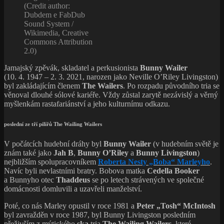
(Credit author:
Dubdem e FabDub
Sound System /
Wikimedia, Creative
Commons Attribution
2.0)
Jamajský zpěvák, skladatel a perkusionista
Bunny Wailer
(10. 4. 1947 – 2. 3. 2021, narozen jako Neville O’Riley Livingston)
byl zakládajícím členem
The Wailers
. Po rozpadu původního tria se
věnoval dlouhé sólové kariéře. Vždy zůstal zarytě nezávislý a věrný
myšlenkám rastafariánství a jeho kulturnímu odkazu.
poslední ze tří pilířů The Wailing Wailers
V počátcích hudební dráhy byl
Bunny Wailer
(v hudebním světě je
znám také jako
Jah B
,
Bunny O’Riley
a
Bunny Livingston
)
nejbližším spolupracovníkem
Roberta Nesty „Boba“ Marleyho
.
Navíc byli nevlastními bratry. Bobova matka
Cedella Booker
a Bunnyho otec
Thaddeus
se po letech strávených ve společné
domácnosti domluvili a uzavřeli manželství.
Poté, co nás Marley opustil v roce 1981 a
Peter „Tosh“ McIntosh
byl zavražděn v roce 1987, byl Bunny Livingston posledním
přeživším z mýtického
ska
tria
The Wailing Wailers
, které