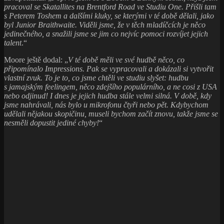
pracoval se Skatallites na Brentford Road ve Studiu One. Přišli tam
s Peterem Toshem a dalšími kluky, se kterými v té době dělali, jako
byl Junior Braithwaite. Viděli jsme, že v těch mladíčcích je něco
jedinečného, a snažili jsme se jim co nejvíc pomoci rozvíjet jejich
talent
.“
Moore ještě dodal: „
V té době měli ve své hudbě něco, co
připomínalo Impressions. Pak se vypracovali a dokázali si vytvořit
vlastní zvuk. To je to, co jsme chtěli ve studiu slyšet: hudbu
s jamajským feelingem, něco zdejšího populárního, a ne cosi z USA
nebo odjinud! I dnes je jejich hudba stále velmi silná. V době, kdy
jsme nahrávali, nás bylo u mikrofonu čtyři nebo pět. Kdybychom
udělali nějakou skopičinu, museli bychom začít znovu, takže jsme se
nesměli dopustit jediné chyby!
“