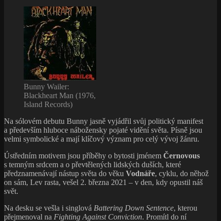
Bunny Wailer:
Blackheart Man (1976,
Island Records)
Na sólovém debutu Bunny jasně vyjádřil svůj politický manifest
a především hluboce nábožensky pojaté vidění světa. Písně jsou
velmi symbolické a mají klíčový význam pro celý vývoj žánru.
Ústředním motivem jsou příběhy o bytosti jménem
Černovous
s temným srdcem a o převtělených lidských duších, které
předznamenávají nástup světa do věku
Vodnáře
, cyklu, do něhož
on sám, Lev rasta, vešel 2. března 2021 – v den, kdy opustil náš
svět.
Na desku se vešla i singlová
Battering Down Sentence
, kterou
přejmenoval na
Fighting Against Conviction
. Promítl do ní