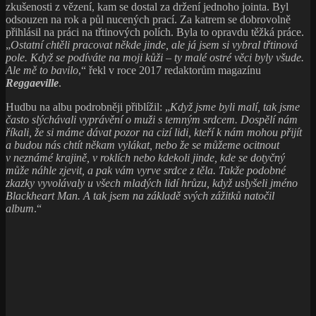
zkušenosti z vězení, kam se dostal za držení jednoho jointa. Byl
odsouzen na rok a půl nucených prací. Za katrem se dobrovolně
přihlásil na práci na třtinových polích. Byla to opravdu těžká práce.
„
Ostatní chtěli pracovat někde jinde, ale já jsem si vybral třtinová
pole. Když se podíváte na moji kůži – ty malé ostré věci byly všude.
Ale mě to bavilo
,“ řekl v roce 2017 redaktorům magazínu
Reggaeville
.
Hudbu na albu podrobněji přiblížil: „
Když jsme byli malí, tak jsme
často slýchávali vyprávění o muži s temným srdcem. Dospělí nám
říkali, že si máme dávat pozor na cizí lidi, kteří k nám mohou přijít
a budou nás chtít někam vylákat, nebo že se můžeme ocitnout
v neznámé krajině, v roklích nebo kdekoli jinde, kde se dotyčný
může náhle zjevit, a pak vám vyrve srdce z těla. Takže podobné
zkazky vyvolávaly u všech mladých lidí hrůzu, když uslyšeli jméno
Blackheart Man. A tak jsem na základě svých zážitků natočil
album
.“