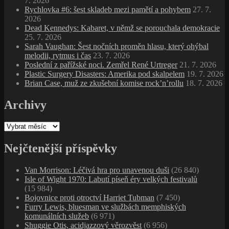
7. 2026
Rychlovka #6: šest skladeb mezi pamětí a pohybem
27. 7.
2026
Dead Kennedys: Kabaret, v němž se porouchala demokracie
25. 7. 2026
Sarah Vaughan: Šest nočních proměn hlasu, který ohýbal
melodii, rytmus i čas
23. 7. 2026
Poslední z pařížské noci. Zemřel René Urtreger
21. 7. 2026
Plastic Surgery Disasters: Amerika pod skalpelem
19. 7. 2026
Brian Case, muž ze zkušební komise rock’n’rollu
18. 7. 2026
Archivy
Archivy
Nejčtenější příspěvky
Van Morrison: Léčivá hra pro unavenou duši
(26 840)
Isle of Wight 1970: Labutí píseň éry velkých festivalů
(15 984)
Bojovnice proti otroctví Harriet Tubman
(7 450)
Furry Lewis, bluesman ve službách memphiských
komunálních služeb
(6 971)
Shuggie Otis, acidjazzový věrozvěst
(6 956)