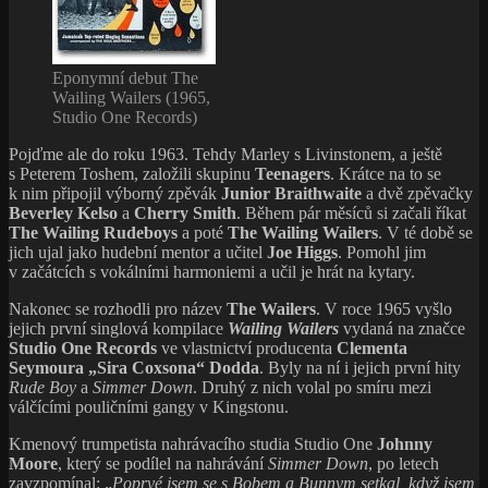
Eponymní debut The
Wailing Wailers (1965,
Studio One Records)
Pojďme ale do roku 1963. Tehdy Marley s Livinstonem, a ještě
s Peterem Toshem, založili skupinu
Teenagers
. Krátce na to se
k nim připojil výborný zpěvák
Junior Braithwaite
a dvě zpěvačky
Beverley Kelso
a
Cherry Smith
. Během pár měsíců si začali říkat
The Wailing Rudeboys
a poté
The Wailing Wailers
. V té době se
jich ujal jako hudební mentor a učitel
Joe Higgs
. Pomohl jim
v začátcích s vokálními harmoniemi a učil je hrát na kytary.
Nakonec se rozhodli pro název
The Wailers
. V roce 1965 vyšlo
jejich první singlová kompilace
Wailing Wailers
vydaná na značce
Studio One Records
ve vlastnictví producenta
Clementa
Seymoura „Sira Coxsona“ Dodda
. Byly na ní i jejich první hity
Rude Boy
a
Simmer Down
. Druhý z nich volal po smíru mezi
válčícími pouličními gangy v Kingstonu.
Kmenový trumpetista nahrávacího studia Studio One
Johnny
Moore
, který se podílel na nahrávání
Simmer Down
, po letech
zavzpomínal: „
Poprvé jsem se s Bobem a Bunnym setkal, když jsem