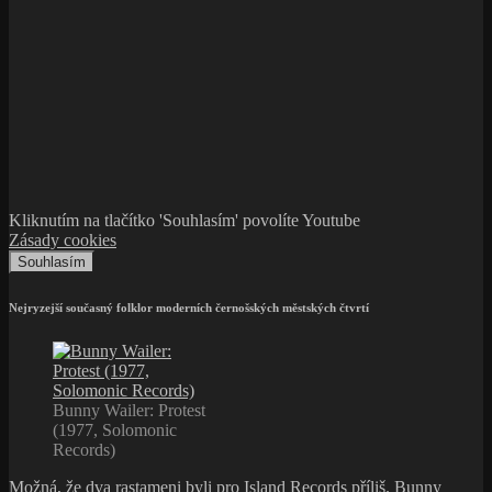
Kliknutím na tlačítko 'Souhlasím' povolíte Youtube
Zásady cookies
Souhlasím
Nejryzejší současný folklor moderních černošských městských čtvrtí
Bunny Wailer: Protest
(1977, Solomonic
Records)
Možná, že dva rastameni byli pro Island Records příliš. Bunny