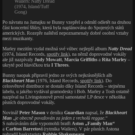
Wailers: Natty Dread
(1974, Island/Tuff
Gong)
Po návratu na Jamajku se Bunny vzepřel a odmítl odletět na druhou
část koncertní šňůry, která byla naplánována do Spojených států
amerických. Rozepře naštěstí nepoznamenaly dobré osobní vztahy
mezi muzikanty.
Marley mezitím vydal možná své vůbec nejlepší album
Natty Dread
(1974, Island Records,
spotify link
), na němž doprovodné vokály
ale již nazpívaly
Judy Mowatt
,
Marcia Griffiths
a
Rita Marley
–
ukryté pod hlavičkou tria
I Threes
.
Bunny naopak připravil jedno ze svých nejkrásnějších alb
Blackheart Man
(1976, Island Records,
spotify link
). Do
celosvětové distribuce se dostalo díky Island Records – stejnému
labelu, u jakého vydával gramodesky i Bob. Marley a Tosh ostatně
nazpíval na Livingstonově první samostatné LP desce v několika
písních doprovodné vokály.
Novinář
Peter Mason
v deníku
Guardian
napsal, že
Blackheart
Man
„
je obecně považován za jeden z vrcholů reggae
.“
S nahráváním dále vypomohli bratři
Aston „Family Man“
a
Carlton Barretovi
(rytmika Wailers). V pár písních Astona
nahradil baskytarista
Robbie Shakespeare
.