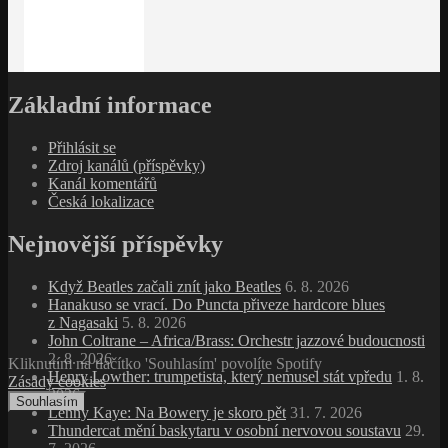
Základní informace
Přihlásit se
Zdroj kanálů (příspěvky)
Kanál komentářů
Česká lokalizace
Nejnovější příspěvky
Když Beatles začali znít jako Beatles
6. 8. 2026
Hanakuso se vrací. Do Puncta přiveze hardcore blues
z Nagasaki
5. 8. 2026
John Coltrane – Africa/Brass: Orchestr jazzové budoucnosti
2. 8. 2026
Kliknutím na tlačítko 'Souhlasím' povolíte Spotify
Henry Lowther: trumpetista, který nemusel stát vpředu
1. 8.
Zásady cookies
2026
Souhlasím
Lenny Kaye: Na Bowery je skoro pět
31. 7. 2026
Thundercat mění baskytaru v osobní nervovou soustavu
29.