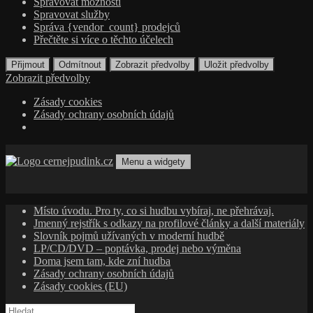
Spravovat možnosti
Spravovat služby
Správa {vendor_count} prodejců
Přečtěte si více o těchto účelech
Přijmout
Odmítnout
Zobrazit předvolby
Uložit předvolby
Zobrazit předvolby
Zásady cookies
Zásady ochrany osobních údajů
Přejít
k
Menu a widgety
obsahu
cernejpudink.cz
Hudební magazín o zapomenutých příbězích, jazzu, alternativě
webu
a albech s hlubším kontextem
Místo úvodu. Pro ty, co si hudbu vybíraj, ne přehrávaj.
Jmenný rejstřík s odkazy na profilové články a další materiály
Slovník pojmů užívaných v moderní hudbě
LP/CD/DVD – poptávka, prodej nebo výměna
Doma jsem tam, kde zní hudba
Zásady ochrany osobních údajů
Zásady cookies (EU)
Vyhledávání