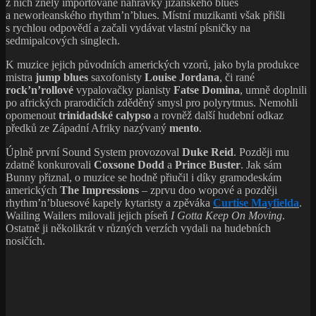
z nich zněly importované nahrávky jižanského blues
a neworleanského rhythm’n’blues. Místní muzikanti však přišli
s rychlou odpovědí a začali vydávat vlastní písničky na
sedmipalcových singlech.
K muzice jejich původních amerických vzorů, jako byla produkce
mistra
jump blues
saxofonisty
Louise Jordana
, či rané
rock’n’rollové
vypalovačky pianisty
Fatse Domina
, umně doplnili
po afrických prarodičích zděděný smysl pro polyrytmus. Nemohli
opomenout
trinidadské calypso
a rovněž další hudební odkaz
předků ze Západní Afriky nazývaný
mento
.
Úplně první Sound System provozoval
Duke Reid
. Později mu
zdatně konkurovali
Coxsone Dodd
a
Prince Buster
. Jak sám
Bunny přiznal, o muzice se hodně přiučil i díky gramodeskám
amerických
The Impressions
– zprvu doo wopové a později
rhythm’n’bluesové kapely kytaristy a zpěváka
Curtise Mayfielda
.
Wailing Wailers milovali jejich píseň
I Gotta Keep On Moving
.
Ostatně ji několikrát v různých verzích vydali na hudebních
nosičích.