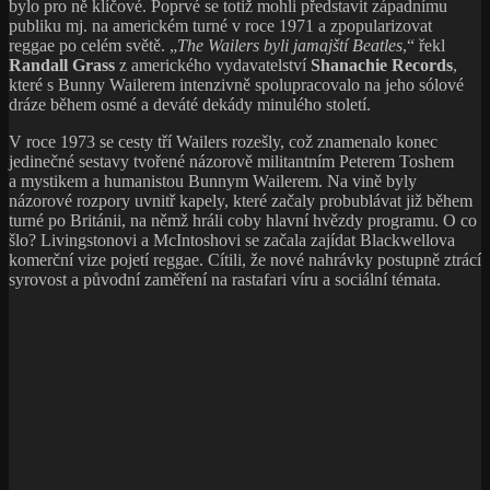
bylo pro ně klíčové. Poprvé se totiž mohli představit západnímu
publiku mj. na americkém turné v roce 1971 a zpopularizovat
reggae po celém světě. „
The Wailers byli jamajští Beatles
,“ řekl
Randall Grass
z amerického vydavatelství
Shanachie Records
,
které s Bunny Wailerem intenzivně spolupracovalo na jeho sólové
dráze během osmé a deváté dekády minulého století.
V roce 1973 se cesty tří Wailers rozešly, což znamenalo konec
jedinečné sestavy tvořené názorově militantním Peterem Toshem
a mystikem a humanistou Bunnym Wailerem. Na vině byly
názorové rozpory uvnitř kapely, které začaly probublávat již během
turné po Británii, na němž hráli coby hlavní hvězdy programu. O co
šlo? Livingstonovi a McIntoshovi se začala zajídat Blackwellova
komerční vize pojetí reggae. Cítili, že nové nahrávky postupně ztrácí
syrovost a původní zaměření na rastafari víru a sociální témata.