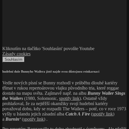
Kliknutím na tlačítko 'Souhlasím' povolíte Youtube
Zásady cookies
Souhlasím
hudební duše Bunnyho Wailera jistě najde svou důstojnou reinkarnaci
Vedle nových písní se Bunny rozhodl v průběhu dlouhé kariéry
třímat v rukou repertoárovou vlajku původního tria, které reggae
dostalo na mapu světa. Zajímavě např. na albu
Bunny Wailer Sings
the Wailers
(1980, Solomonic,
spotify link
). Ostatně vždy
prohlašoval, že za nejtěžší okamžiky svojí hudební kariéry
považoval dobu, kdy se rozpadli The Wailers – poté, co v roce 1973
vyšly u Islandu jejich zásadní alba
Catch A Fire
(
spotify link
)
a
Burnin‘
(
spotify link
) .
Pro reportéry Reggaeville tu dobu zhodnotil s úsměvem: „
Ale přežili