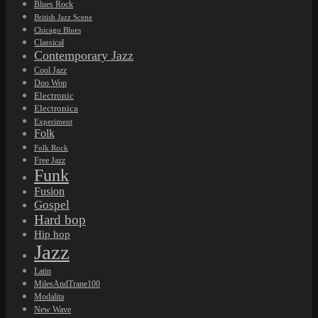
Blues Rock
British Jazz Scene
Chicago Blues
Classical
Contemporary Jazz
Cool Jazz
Doo Wop
Electronic
Electronica
Experiment
Folk
Folk Rock
Free Jazz
Funk
Fusion
Gospel
Hard bop
Hip hop
Jazz
Latin
MilesAndTrane100
Modalita
New Wave