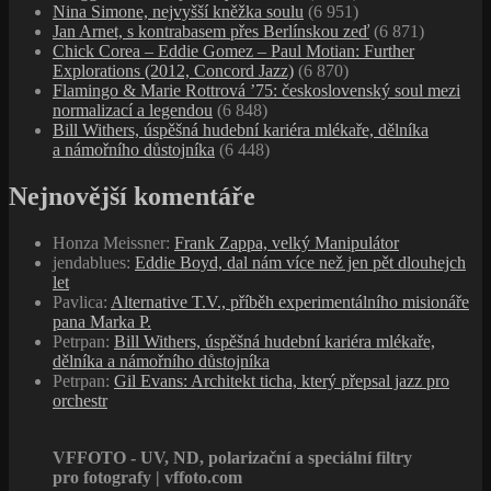
Nina Simone, nejvyšší kněžka soulu
(6 951)
Jan Arnet, s kontrabasem přes Berlínskou zeď
(6 871)
Chick Corea – Eddie Gomez – Paul Motian: Further
Explorations (2012, Concord Jazz)
(6 870)
Flamingo & Marie Rottrová ’75: československý soul mezi
normalizací a legendou
(6 848)
Bill Withers, úspěšná hudební kariéra mlékaře, dělníka
a námořního důstojníka
(6 448)
Nejnovější komentáře
Honza Meissner
:
Frank Zappa, velký Manipulátor
jendablues
:
Eddie Boyd, dal nám více než jen pět dlouhejch
let
Pavlica
:
Alternative T.V., příběh experimentálního misionáře
pana Marka P.
Petrpan
:
Bill Withers, úspěšná hudební kariéra mlékaře,
dělníka a námořního důstojníka
Petrpan
:
Gil Evans: Architekt ticha, který přepsal jazz pro
orchestr
VFFOTO - UV, ND, polarizační a speciální filtry
pro fotografy | vffoto.com