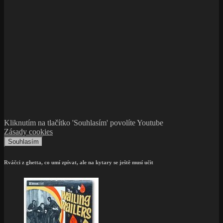
Kliknutím na tlačítko 'Souhlasím' povolíte Youtube
Zásady cookies
Souhlasím
Rváčci z ghetta, co umí zpívat, ale na kytary se ještě musí učit