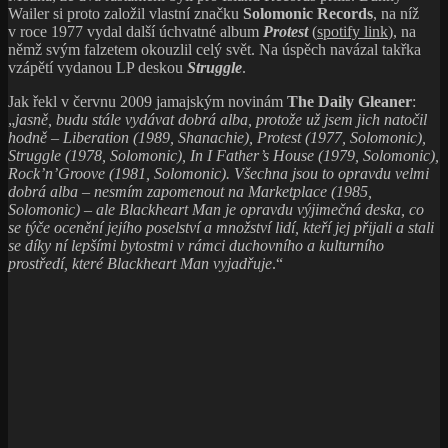
Wailer si proto založil vlastní značku
Solomonic Records
, na níž
v roce 1977 vydal další úchvatné album
Protest
(
spotify link
), na
němž svým falzetem okouzlil celý svět. Na úspěch navázal takřka
vzápětí vydanou LP deskou
Struggle
.
Jak řekl v červnu 2009 jamajským novinám
The Daily Gleaner
:
„
jasně, budu stále vydávat dobrá alba, protože už jsem jich natočil
hodně – Liberation (1989, Shanachie), Protest (1977, Solomonic),
Struggle (1978, Solomonic), In I Father’s House (1979, Solomonic),
Rock’n’Groove (1981, Solomonic). Všechna jsou to opravdu velmi
dobrá alba – nesmím zapomenout na Marketplace (1985,
Solomonic) – ale Blackheart Man je opravdu výjimečná deska, co
se týče ocenění jejího poselství a množství lidí, kteří jej přijali a stali
se díky ní lepšími bytostmi v rámci duchovního a kulturního
prostředí, které Blackheart Man vyjadřuje
.“