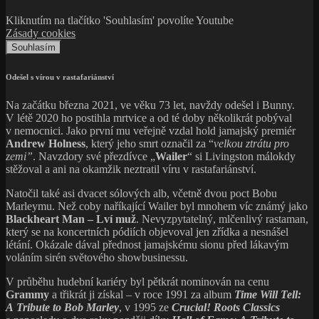
Kliknutím na tlačítko 'Souhlasím' povolíte Youtube
Zásady cookies
Souhlasím
Odešel s vírou v rastafariánství
Na začátku března 2021, ve věku 73 let, navždy odešel i Bunny.
V létě 2020 ho postihla mrtvice a od té doby několikrát pobýval
v nemocnici. Jako první mu veřejně vzdal hold jamajský premiér
Andrew Holness
, který jeho smrt označil za “
velkou ztrátu pro
zemi”
. Navzdory své přezdívce „
Wailer
“ si Livingston málokdy
stěžoval a ani na okamžik neztratil víru v rastafariánství.
Natočil také asi dvacet sólových alb, včetně dvou poct Bobu
Marleymu. Než coby naříkající Wailer byl mnohem víc známý jako
Blackheart Man – Lví muž
. Nevyzpytatelný, mlčenlivý rastaman,
který se na koncertních pódiích objevoval jen zřídka a nesnášel
létání. Okázale dával přednost jamajskému sionu před lákavým
voláním sirén světového showbusinessu.
V průběhu hudební kariéry byl pětkrát nominován na cenu
Grammy
a třikrát ji získal – v roce 1991 za album
Time Will Tell:
A Tribute to Bob Marley
, v 1995 ze
Crucial! Roots Classics