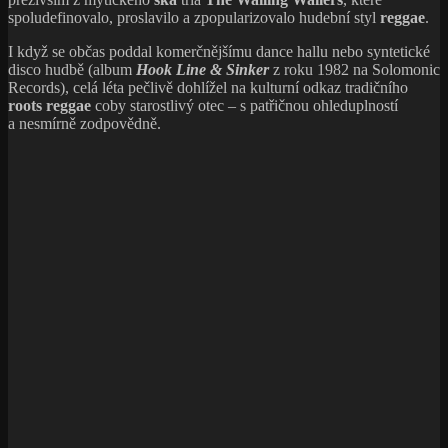
spoludefinovalo, proslavilo a zpopularizovalo hudební styl
reggae
.
I když se občas poddal komerčnějšímu dance hallu nebo syntetické
disco hudbě (album
Hook Line & Sinker
z roku 1982 na Solomonic
Records), celá léta pečlivě dohlížel na kulturní odkaz tradičního
roots reggae
coby starostlivý otec – s patřičnou ohleduplností
a nesmírně zodpovědně.