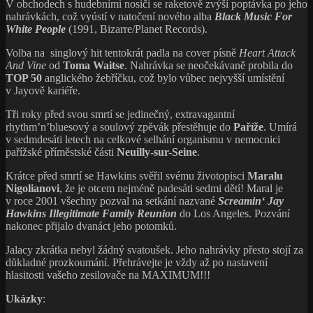
V obchodech s hudebními nosiči se raketově zvýší poptávka po jeho
nahrávkách, což vyústí v natočení nového alba
Black Music For
White People
(1991, Bizarre/Planet Records).
Volba na singlový hit tentokrát padla na cover písně
Heart Attack
And Vine
od
Toma Waitse
. Nahrávka se neočekávaně probila do
TOP 50
anglického žebříčku, což bylo vůbec nejvyšší umístění
v Jayově kariéře.
Tři roky před svou smrtí se jedinečný, extravagantní
rhythm’n’bluesový a soulový zpěvák přestěhuje do
Paříže
. Umírá
v sedmdesáti letech na celkové selhání organismu v nemocnici
pařížské příměstské části
Neuilly-sur-Seine
.
Krátce před smrtí se Hawkins svěřil svému životopisci
Maralu
Nigolianovi
, že je otcem nejméně padesáti sedmi dětí! Maral je
v roce 2001 všechny pozval na setkání nazvané
Screamin‘ Jay
Hawkins Illegitimate Family Reunion
do Los Angeles. Pozvání
nakonec přijalo dvanáct jeho potomků.
Jalacy zkrátka nebyl žádný svatoušek. Jeho nahrávky přesto stojí za
důkladné prozkoumání. Přehrávejte je vždy až po nastavení
hlasitosti vašeho zesilovače na MAXIMUM!!!
Ukázky
: