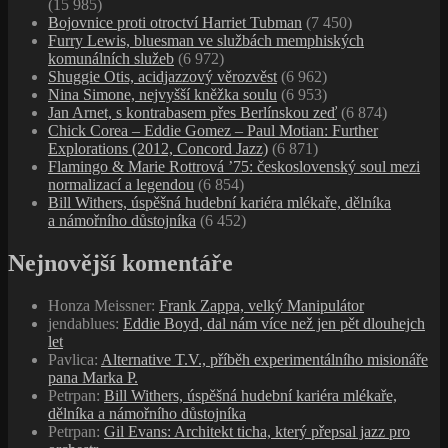
(15 985)
Bojovnice proti otroctví Harriet Tubman
(7 450)
Furry Lewis, bluesman ve službách memphiských
komunálních služeb
(6 972)
Shuggie Otis, acidjazzový věrozvěst
(6 962)
Nina Simone, nejvyšší kněžka soulu
(6 953)
Jan Arnet, s kontrabasem přes Berlínskou zeď
(6 874)
Chick Corea – Eddie Gomez – Paul Motian: Further
Explorations (2012, Concord Jazz)
(6 871)
Flamingo & Marie Rottrová ’75: československý soul mezi
normalizací a legendou
(6 854)
Bill Withers, úspěšná hudební kariéra mlékaře, dělníka
a námořního důstojníka
(6 452)
Nejnovější komentáře
Honza Meissner
:
Frank Zappa, velký Manipulátor
jendablues
:
Eddie Boyd, dal nám více než jen pět dlouhejch
let
Pavlica
:
Alternative T.V., příběh experimentálního misionáře
pana Marka P.
Petrpan
:
Bill Withers, úspěšná hudební kariéra mlékaře,
dělníka a námořního důstojníka
Petrpan
:
Gil Evans: Architekt ticha, který přepsal jazz pro