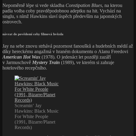
Nepoměrně lépe si vede skladba
Constipation Blues
, na kterou
padla volba coby pravděpodobnou adeptku na hit. Vychází na
singlu, s nímž Hawkins slaví úspěch především na japonských
ostrovech.
návrat do povědomí coby filmová hvězda
Jay na sebe znovu strhává pozornost fanoušků a hudebních médií až
díky hereckému angažmá v hraném dokumentu o Alanu Freedovi
American Hot Wax
(1978). O jedenáct let později zazáří
v Jarmuschově
Mystery Train
(1989), ve kterém si zahraje
hotelového recepčního.
Screamin‘ Jay
Hawkins: Black Music
For White People
(1991, Bizarre/Planet
Records)