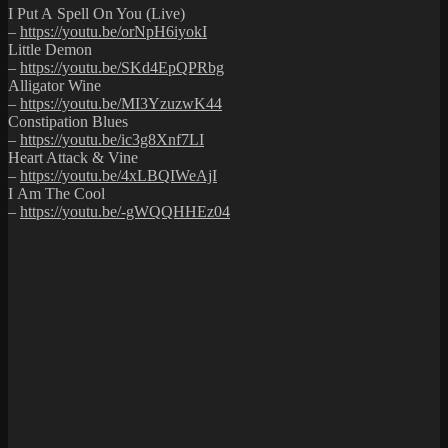
I Put A Spell On You (Live)
–
https://youtu.be/orNpH6iyokI
Little Demon
–
https://youtu.be/SKd4EpQPRbg
Alligator Wine
–
https://youtu.be/MI3YzuzwK44
Constipation Blues
–
https://youtu.be/ic3g8Xnf7LI
Heart Attack & Vine
–
https://youtu.be/4xLBQIWeAjI
I Am The Cool
–
https://youtu.be/-gWQQHHEz04