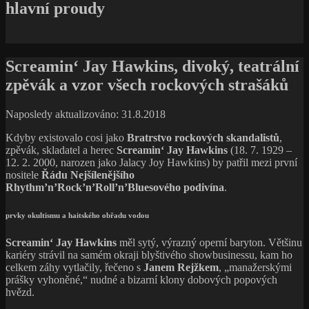
hlavní proudy
Screamin‘ Jay Hawkins, divoký, teatrální
zpěvák a vzor všech rockových strašáků
Naposledy aktualizováno: 31.8.2018
Kdyby existovalo cosi jako
Bratrstvo rockových skandalistů
,
zpěvák, skladatel a herec
Screamin‘ Jay Hawkins
(18. 7. 1929 –
12. 2. 2000, narozen jako Jalacy Joy Hawkins) by patřil mezi první
nositele
Řádu Nejšílenějšího
Rhythm’n’Rock’n’Roll’n’Bluesového podivína
.
prvky okultismu a haitského obřadu vodou
Screamin‘ Jay Hawkins
měl sytý, výrazný operní baryton. Většinu
kariéry strávil na samém okraji blyštivého showbusinessu, kam ho
celkem záhy vytlačily, řečeno s
Janem Rejžkem
, „manažerskými
prášky vyhoněné,“ nudné a bizarní klony dobových popových
hvězd.