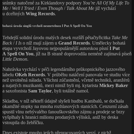
snímky natočené za Kirklandovy podpory
You’re All Of My Life To
Me
/
Well I Tried
/
Even Though
/
Talk About Me
již vychází
u dceřiných
Wing Records
.
bohatá úroda singlů vrcholí nesmrtelnou I Put A Spell On You
Tehdejší solidní úrodu malých desek rozšíří pětačtyřicitka
Take Me
Back
/
I Is
o níž mají zájem u
Grand Records
. Umělecky bohatá
etapa vyvrcholí Jayovou nejpopulárnější autorskou písní
I Put
A Spell On You
, jíž na B straně doprovodila neméně zajímavá píseň
Little Demon
.
Nahrávka vychází v péči legendárního průkopnického jazzového
labelu
OKeh Records
. V průběhu natáčení panovala ve studiu více
než uvolněná nálada. Všichni zúčastnění, včetně techniků, aranžérů
a najatých muzikantů, mezi nimiž byli mj. kytarista
Mickey Baker
a saxofonista
Sam Taylor
, byli totálně namol.
Skladba, v níž někteří údajně slyšeli hudbu Kanibalů, se dočkala
okamžité stopky na mnoha rozhlasových stanicích. Cenzurní zásah
spustil vlnu nebývalého fanouškovského zájmu a prodeje se brzy
vyšplhaly k hranici milionu prodaných výlisků, aniž by deska
vstoupila do žebříčku.
Dnes existuje mnoho jejích přepracovaných verzí, z nichž