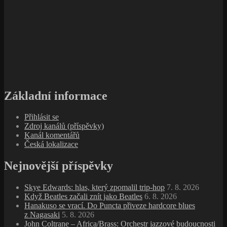
Základní informace
Přihlásit se
Zdroj kanálů (příspěvky)
Kanál komentářů
Česká lokalizace
Nejnovější příspěvky
Skye Edwards: hlas, který zpomalil trip‑hop
7. 8. 2026
Když Beatles začali znít jako Beatles
6. 8. 2026
Hanakuso se vrací. Do Puncta přiveze hardcore blues
z Nagasaki
5. 8. 2026
John Coltrane – Africa/Brass: Orchestr jazzové budoucnosti