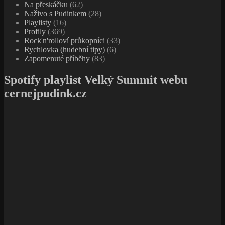
Na přeskáčku
(62)
Naživo s Pudinkem
(28)
Playlisty
(16)
Profily
(369)
Rock'n'rolloví průkopníci
(33)
Rychlovka (hudební tipy)
(6)
Zapomenuté příběhy
(83)
Spotify playlist Velký Summit webu
cernejpudink.cz