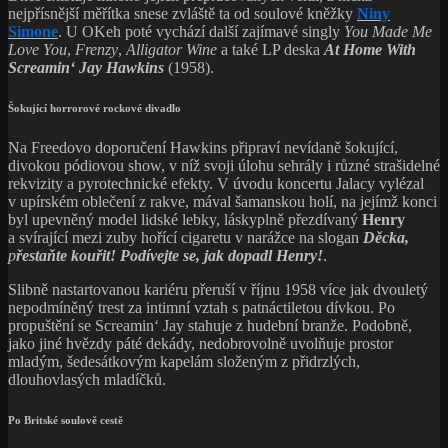
nejpřísnější měřítka snese zvláště ta od soulové kněžky
Niny
Simone
. U OKeh poté vychází další zajímavé singly
You Made Me
Love You
,
Frenzy
,
Alligator Wine
a také LP deska
At Home With
Screamin‘ Jay Hawkins
(1958).
Šokující horrorové rockové divadlo
Na Freedovo doporučení Hawkins připraví nevídaně šokující,
divokou pódiovou show, v níž svoji úlohu sehrály i různé strašidelné
rekvizity a pyrotechnické efekty. V úvodu koncertu Jalacy vylézal
v upírském oblečení z rakve, mával šamanskou holí, na jejímž konci
byl upevněný model lidské lebky, láskyplně přezdívaný
Henry
a svírající mezi zuby hořící cigaretu v narážce na slogan
Děcka,
p
řestaňte
kouřit! Podívejte se, jak dopadl Henry!
.
Slibně nastartovanou kariéru přeruší v říjnu 1958 více jak dvouletý
nepodmíněný trest za intimní vztah s patnáctiletou dívkou. Po
propuštění se Screamin‘ Jay stahuje z hudební branže. Podobně,
jako jiné hvězdy páté dekády, nedobrovolně uvolňuje prostor
mladým, šedesátkovým kapelám složeným z přidrzlých,
dlouhovlasých mladíčků.
Po Britské soulově cestě