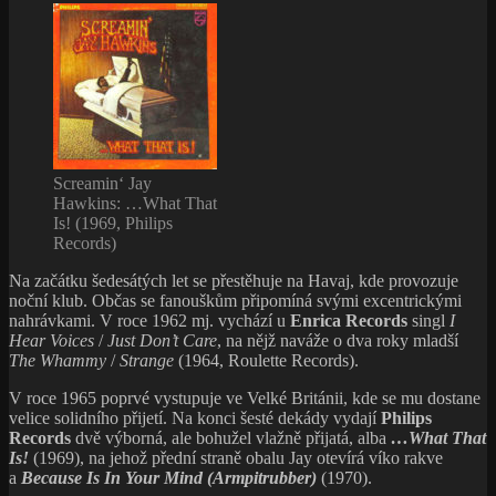
Screamin‘ Jay
Hawkins: …What That
Is! (1969, Philips
Records)
Na začátku šedesátých let se přestěhuje na Havaj, kde provozuje
noční klub. Občas se fanouškům připomíná svými excentrickými
nahrávkami. V roce 1962 mj. vychází u
Enrica Records
singl
I
Hear Voices
/
Just Don’t Care
, na nějž naváže o dva roky mladší
The Whammy
/
Strange
(1964, Roulette Records).
V roce 1965 poprvé vystupuje ve Velké Británii, kde se mu dostane
velice solidního přijetí. Na konci šesté dekády vydají
Philips
Records
dvě výborná, ale bohužel vlažně přijatá, alba
…What That
Is!
(1969), na jehož přední straně obalu Jay otevírá víko rakve
a
Because Is In Your Mind (Armpitrubber)
(1970).