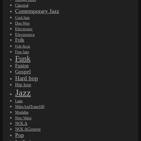
Classical
Contemporary Jazz
Cool Jazz
Doo Wop
Electronic
Electronica
Folk
Folk Rock
Free Jazz
Funk
Fusion
Gospel
Hard bop
Hip hop
Jazz
Latin
MilesAndTrane100
Modalita
New Wave
NOLA
NOLAGroove
Pop