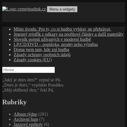
Přejít
k
Menu a widgety
obsahu
cernejpudink.cz
Hudební magazín o zapomenutých příbězích, jazzu, alternativě
webu
a albech s hlubším kontextem
Místo úvodu. Pro ty, co si hudbu vybíraj, ne přehrávaj.
Jmenný rejstřík s odkazy na profilové články a další materiály
Slovník pojmů užívaných v moderní hudbě
LP/CD/DVD – poptávka, prodej nebo výměna
Doma jsem tam, kde zní hudba
Zásady ochrany osobních údajů
Zásady cookies (EU)
Vyhledávání
„Jaký je dnes den?“ zeptal se Pú.
„Dnes je dnes,“ vypísklo Prasátko.
„Můj oblíbený den,“ řekl Pú.
Rubriky
Album týdne
(281)
Archivní šum
(7)
Jazzové epištoly
(6)