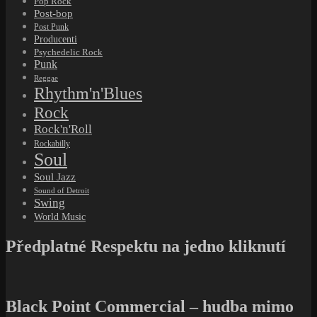
Pop Rock
Post-bop
Post Punk
Producenti
Psychedelic Rock
Punk
Reggae
Rhythm'n'Blues
Rock
Rock'n'Roll
Rockabilly
Soul
Soul Jazz
Sound of Detroit
Swing
World Music
Předplatné Respektu na jedno kliknutí
Black Point Commercial – hudba mimo