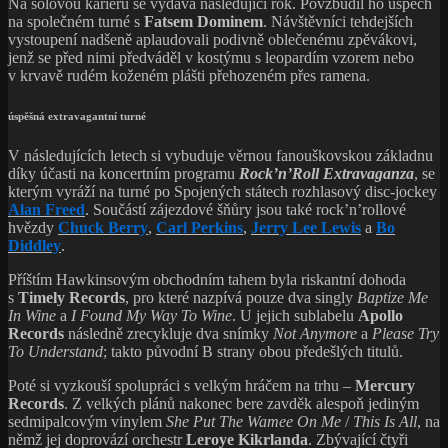
Na sólovou kariéru se vydává následující rok. Povzbudil ho úspěch
na společném turné s
Fatsem Dominem
. Návštěvníci tehdejších
vystoupení nadšeně aplaudovali podivně oblečenému zpěvákovi,
jenž se před nimi předváděl v kostýmu s leopardím vzorem nebo
v krvavě rudém koženém plášti přehozeném přes ramena.
úspěšná extravagantní turné
V následujících letech si vybuduje věrnou fanouškovskou základnu
díky účasti na koncertním programu
Rock’n’Roll Extravaganza
, se
kterým vyráží na turné po Spojených státech rozhlasový disc-jockey
Alan Freed
. Součástí zájezdové šňůry jsou také rock’n’rollové
hvězdy
Chuck Berry
,
Carl Perkins
,
Jerry Lee Lewis
a
Bo
Diddley
.
Příštím Hawkinsovým obchodním tahem byla riskantní dohoda
s
Timely Records
, pro které nazpívá pouze dva singly
Baptize Me
In Wine
a
I Found My Way To Wine
. U jejich sublabelu
Apollo
Records
následně zrecykluje dva snímky
Not Anymore
a
Please Try
To Understand
; takto původní B strany obou předešlých titulů.
Poté si vyzkouší spolupráci s velkým hráčem na trhu –
Mercury
Records
. Z velkých plánů nakonec bere zavděk alespoň jediným
sedmipalcovým vinylem
She Put The Wamee On Me
/
This Is All
, na
němž jej doprovází orchestr
Leroye Kikrlanda
. Zbývající čtyři