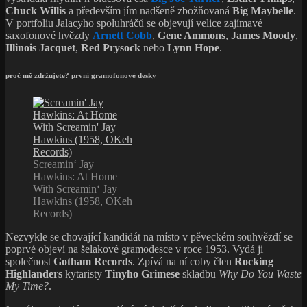
Chuck Willis
a především jím nadšeně zbožňovaná
Big Maybelle
.
V portfoliu Jalacyho spoluhráčů se objevují velice zajímavé
saxofonové hvězdy
Arnett Cobb
,
Gene Ammons
,
James Moody
,
Illinois Jacquet
,
Red Prysock
nebo
Lynn Hope
.
proč mě zdržujete? první gramofonové desky
Screamin‘ Jay
Hawkins: At Home
With Screamin‘ Jay
Hawkins (1958, OKeh
Records)
Nezvykle se chovající kandidát na místo v pěveckém souhvězdí se
poprvé objeví na šelakové gramodesce v roce 1953. Vydá ji
společnost
Gotham Records
. Zpívá na ní coby člen
Rocking
Highlanders
kytaristy
Tinyho Grimese
skladbu
Why Do You Waste
My Time?
.