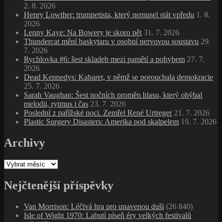
2. 8. 2026
Henry Lowther: trumpetista, který nemusel stát vpředu
1. 8.
2026
Lenny Kaye: Na Bowery je skoro pět
31. 7. 2026
Thundercat mění baskytaru v osobní nervovou soustavu
29.
7. 2026
Rychlovka #6: šest skladeb mezi pamětí a pohybem
27. 7.
2026
Dead Kennedys: Kabaret, v němž se porouchala demokracie
25. 7. 2026
Sarah Vaughan: Šest nočních proměn hlasu, který ohýbal
melodii, rytmus i čas
23. 7. 2026
Poslední z pařížské noci. Zemřel René Urtreger
21. 7. 2026
Plastic Surgery Disasters: Amerika pod skalpelem
19. 7. 2026
Archivy
Archivy
Nejčtenější příspěvky
Van Morrison: Léčivá hra pro unavenou duši
(26 840)
Isle of Wight 1970: Labutí píseň éry velkých festivalů