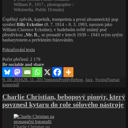
William P., 1917-, photographer /
Wikimedia, Public Domain)
Úspěšný zpěvák, kapelník, trumpetista a první afroamerický pop
symbol
Billy Eckstine
(8. 7. 1914 – 8. 3. 1993, narozen jako
William Clarence Eckstine), v hudebním světě známý pod
přezdívkou „
Mr. B
„, se prosadil v letech 1939 – 1943 svým sytým
basbarytonem a perfektním frázováním.
Billy
Pokračování textu
Eckstine,
Počet přečtení:
2 179
výrazný
Be sociable and share
swingový
zpěvák
a úspěšný
Publikováno:
Autor:
Rubriky:
Štítky:
9. 10. 2016
28. 11. 2017
mingus
Profily
Bebop
,
Jazz
,
Swing
Napsat
kapelník
pro
komentář
prvního
text
bebopového
s
Charlie Christian, bebopový pionýr, který
big
názvem
bandu
povznesl kytaru do role sólového nástroje
Billy
Eckstine,
výrazný
swingový
zpěvák
Charlie Christian na