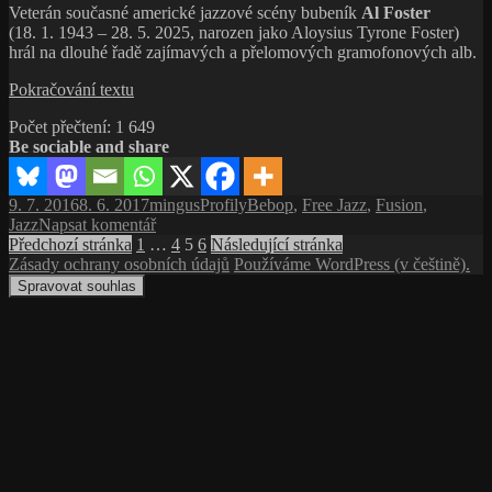
Veterán současné americké jazzové scény bubeník
Al Foster
(18. 1. 1943 – 28. 5. 2025, narozen jako Aloysius Tyrone Foster)
hrál na dlouhé řadě zajímavých a přelomových gramofonových alb.
Al
Pokračování textu
Foster,
Počet přečtení:
1 649
přítel
Be sociable and share
a spoluhráč
Prince
Temnoty
Publikováno:
Autor:
Rubriky:
Štítky:
9. 7. 2016
8. 6. 2017
mingus
Profily
Bebop
,
Free Jazz
,
Fusion
,
pro
Jazz
Napsat komentář
Stránkování
Stránka:
text
Stránka:
Stránka:
Stránka:
Předchozí stránka
1
…
4
5
6
Následující stránka
s
Zásady ochrany osobních údajů
Používáme WordPress (v češtině).
příspěvků
názvem
Spravovat souhlas
Al
Foster,
přítel
a spoluhráč
Prince
Temnoty