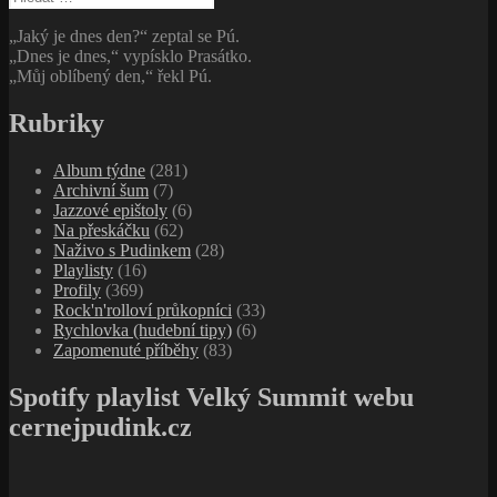
„Jaký je dnes den?“ zeptal se Pú.
„Dnes je dnes,“ vypísklo Prasátko.
„Můj oblíbený den,“ řekl Pú.
Rubriky
Album týdne
(281)
Archivní šum
(7)
Jazzové epištoly
(6)
Na přeskáčku
(62)
Naživo s Pudinkem
(28)
Playlisty
(16)
Profily
(369)
Rock'n'rolloví průkopníci
(33)
Rychlovka (hudební tipy)
(6)
Zapomenuté příběhy
(83)
Spotify playlist Velký Summit webu
cernejpudink.cz