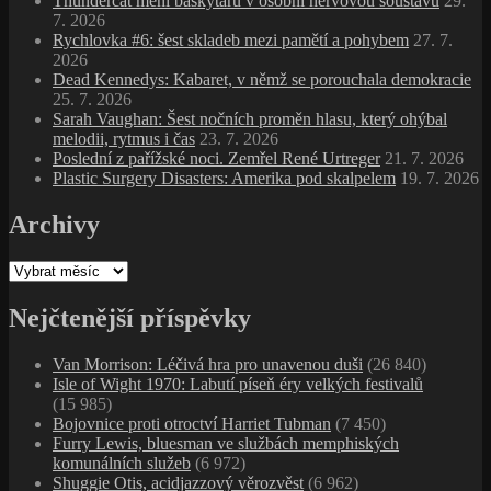
Thundercat mění baskytaru v osobní nervovou soustavu
29.
7. 2026
Rychlovka #6: šest skladeb mezi pamětí a pohybem
27. 7.
2026
Dead Kennedys: Kabaret, v němž se porouchala demokracie
25. 7. 2026
Sarah Vaughan: Šest nočních proměn hlasu, který ohýbal
melodii, rytmus i čas
23. 7. 2026
Poslední z pařížské noci. Zemřel René Urtreger
21. 7. 2026
Plastic Surgery Disasters: Amerika pod skalpelem
19. 7. 2026
Archivy
Archivy
Nejčtenější příspěvky
Van Morrison: Léčivá hra pro unavenou duši
(26 840)
Isle of Wight 1970: Labutí píseň éry velkých festivalů
(15 985)
Bojovnice proti otroctví Harriet Tubman
(7 450)
Furry Lewis, bluesman ve službách memphiských
komunálních služeb
(6 972)
Shuggie Otis, acidjazzový věrozvěst
(6 962)