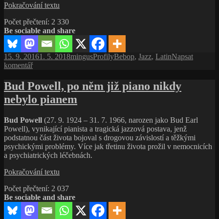
kytaru
Fats
Pokračování textu
do
Navarro,
role
Počet přečtení:
2 330
každá
sólového
Be sociable and share
zahraná
nástroje
nota
měla
Publikováno:
Autor:
Rubriky:
Štítky:
15. 9. 2016
1. 5. 2018
mingus
Profily
Bebop
,
Jazz
,
Latin
Napsat
smysl
pro
komentář
text
s
Bud Powell, po něm již piano nikdy
názvem
nebylo pianem
Fats
Navarro,
každá
Bud Powell
(27. 9. 1924 – 31. 7. 1966, narozen jako Bud Earl
zahraná
Powell), vynikající pianista a tragická jazzová postava, jenž
nota
podstatnou část života bojoval s drogovou závislostí a těžkými
měla
psychickými problémy. Více jak třetinu života prožil v nemocnicích
smysl
a psychiatrických léčebnách.
Bud
Pokračování textu
Powell,
Počet přečtení:
2 037
po
Be sociable and share
něm
již
piano