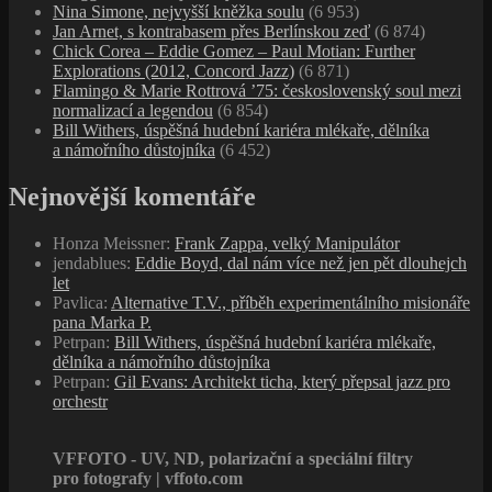
Nina Simone, nejvyšší kněžka soulu
(6 953)
Jan Arnet, s kontrabasem přes Berlínskou zeď
(6 874)
Chick Corea – Eddie Gomez – Paul Motian: Further
Explorations (2012, Concord Jazz)
(6 871)
Flamingo & Marie Rottrová ’75: československý soul mezi
normalizací a legendou
(6 854)
Bill Withers, úspěšná hudební kariéra mlékaře, dělníka
a námořního důstojníka
(6 452)
Nejnovější komentáře
Honza Meissner
:
Frank Zappa, velký Manipulátor
jendablues
:
Eddie Boyd, dal nám více než jen pět dlouhejch
let
Pavlica
:
Alternative T.V., příběh experimentálního misionáře
pana Marka P.
Petrpan
:
Bill Withers, úspěšná hudební kariéra mlékaře,
dělníka a námořního důstojníka
Petrpan
:
Gil Evans: Architekt ticha, který přepsal jazz pro
orchestr
VFFOTO - UV, ND, polarizační a speciální filtry
pro fotografy | vffoto.com