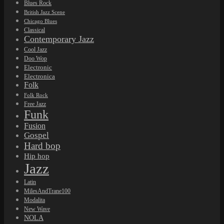
Blues Rock
British Jazz Scene
Chicago Blues
Classical
Contemporary Jazz
Cool Jazz
Doo Wop
Electronic
Electronica
Folk
Folk Rock
Free Jazz
Funk
Fusion
Gospel
Hard bop
Hip hop
Jazz
Latin
MilesAndTrane100
Modalita
New Wave
NOLA