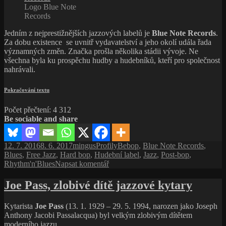
a westcoastový
Logo Blue Note
trumpetista
Records
Jedním z nejprestižnějších jazzových labelů je
Blue Note Records
.
Za dobu existence se uvnitř vydavatelství a jeho okolí udála řada
významných změn. Značka prošla několika stádii vývoje. Ne
všechna byla ku prospěchu hudby a hudebníků, kteří pro společnost
nahrávali.
Blue
Pokračování textu
Note
Records,
patriarcha
Počet přečtení:
4 312
mezi
Be sociable and share
současnými
jazzovými
vydavatelstvími
Publikováno:
Autor:
Rubriky:
Štítky:
12. 7. 2016
8. 6. 2017
mingus
Profily
Bebop
,
Blue Note Records
,
Blues
,
Free Jazz
,
Hard bop
,
Hudební label
,
Jazz
,
Post-bop
,
pro
Rhythm'n'Blues
Napsat komentář
text
s
Joe Pass, zlobivé dítě jazzové kytary
názvem
Blue
Kytarista
Joe Pass
(13. 1. 1929 – 29. 5. 1994, narozen jako Joseph
Note
Anthony Jacobi Passalacqua) byl velkým zlobivým dítětem
Records,
moderního jazzu.