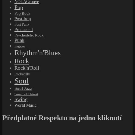
NOLAGroove
Pop
Pop Rock
Post-bop
Post Punk
Producenti
Psychedelic Rock
Punk
Reggae
Rhythm'n'Blues
Rock
Rock'n'Roll
Rockabilly
Soul
Soul Jazz
Sound of Detroit
Swing
World Music
Předplatné Respektu na jedno kliknutí