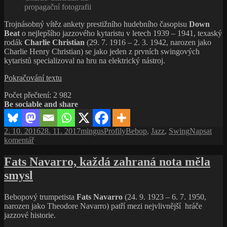
a úspěšný
propagační fotografii
kapelník
prvního
Trojnásobný vítěz ankety prestižního hudebního časopisu
Down
bebopového
Beat
o nejlepšího jazzového kytaristu v letech 1939 – 1941, texaský
big
rodák
Charlie Christian
(29. 7. 1916 – 2. 3. 1942, narozen jako
bandu
Charlie Henry Christian) se jako jeden z prvních swingových
kytaristů specializoval na hru na elektrický nástroj.
Charlie
Pokračování textu
Christian,
Počet přečtení:
2 982
bebopový
Be sociable and share
pionýr,
který
povznesl
Publikováno:
Autor:
Rubriky:
Štítky:
2. 10. 2016
28. 11. 2017
mingus
Profily
Bebop
,
Jazz
,
Swing
Napsat
kytaru
pro
komentář
do
text
role
s
Fats Navarro, každá zahraná nota měla
sólového
názvem
nástroje
smysl
Charlie
Christian,
bebopový
Bebopový trumpetista
Fats Navarro
(24. 9. 1923 – 6. 7. 1950,
pionýr,
narozen jako Theodore Navarro) patří mezi nejvlivnější hráče
který
jazzové historie.
povznesl