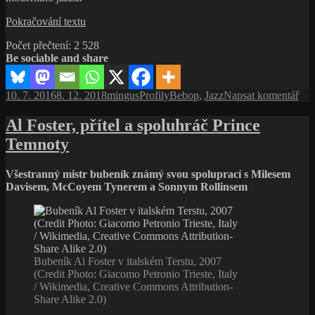
patriarcha
mezi
Joe
Pokračování textu
současnými
Pass,
jazzovými
Počet přečtení:
2 528
zlobivé
vydavatelstvími
Be sociable and share
dítě
jazzové
kytary
Publikováno:
Autor:
Rubriky:
Štítky:
pro
10. 7. 2016
8. 12. 2018
mingus
Profily
Bebop
,
Jazz
Napsat komentář
text
s
Al Foster, přítel a spoluhráč Prince
ná
Temnoty
Joe
Pas
zlo
Všestranný mistr bubeník známý svou spoluprací s Milesem
dítě
Davisem, McCoyem Tynerem a Sonnym Rollinsem
jaz
kyt
Bubeník Al Foster v italském Terstu, 2007
(Credit Photo: Giacomo Petronio Trieste, Italy
/ Wikimedia, Creative Commons Attribution-
Share Alike 2.0)