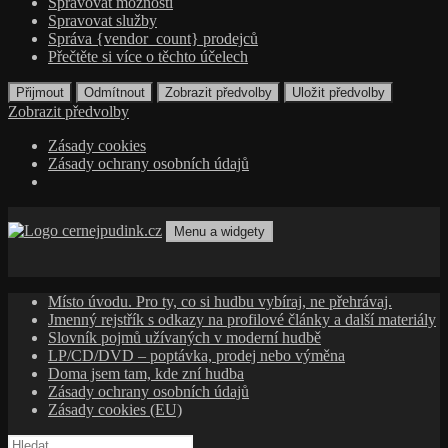
Spravovat možnosti
Spravovat služby
Správa {vendor_count} prodejců
Přečtěte si více o těchto účelech
Přijmout
Odmítnout
Zobrazit předvolby
Uložit předvolby
Zobrazit předvolby
Zásady cookies
Zásady ochrany osobních údajů
Přejít
k
Menu a widgety
obsahu
cernejpudink.cz
Hudební magazín o zapomenutých příbězích, jazzu, alternativě
webu
a albech s hlubším kontextem
Místo úvodu. Pro ty, co si hudbu vybíraj, ne přehrávaj.
Jmenný rejstřík s odkazy na profilové články a další materiály
Slovník pojmů užívaných v moderní hudbě
LP/CD/DVD – poptávka, prodej nebo výměna
Doma jsem tam, kde zní hudba
Zásady ochrany osobních údajů
Zásady cookies (EU)
Vyhledávání