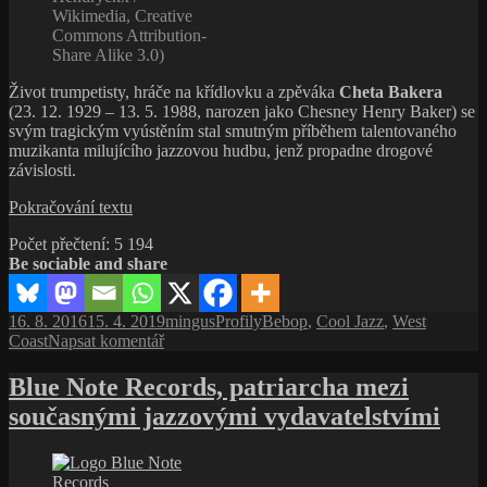
Wikimedia, Creative
Commons Attribution-
Share Alike 3.0)
Život trumpetisty, hráče na křídlovku a zpěváka
Cheta Bakera
(23. 12. 1929 – 13. 5. 1988, narozen jako Chesney Henry Baker) se
svým tragickým vyústěním stal smutným příběhem talentovaného
muzikanta milujícího jazzovou hudbu, jenž propadne drogové
závislosti.
Chet
Pokračování textu
Baker,
Počet přečtení:
5 194
doživotní
Be sociable and share
feťák
a westcoastový
trumpetista
Publikováno:
Autor:
Rubriky:
Štítky:
16. 8. 2016
15. 4. 2019
mingus
Profily
Bebop
,
Cool Jazz
,
West
pro
Coast
Napsat komentář
text
s
Blue Note Records, patriarcha mezi
názvem
současnými jazzovými vydavatelstvími
Chet
Baker,
doživotní
feťák