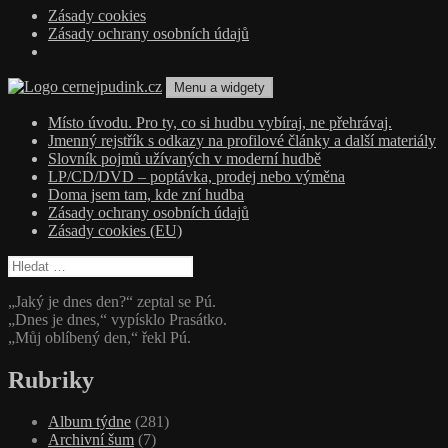
Zásady cookies
Zásady ochrany osobních údajů
Přejít
Menu a widgety
k
obsahu
cernejpudink.cz
Hudební magazín o zapomenutých příbězích, jazzu, alternativě a alb
Místo úvodu. Pro ty, co si hudbu vybíraj, ne přehrávaj.
webu
Jmenný rejstřík s odkazy na profilové články a další materiály
Slovník pojmů užívaných v moderní hudbě
LP/CD/DVD – poptávka, prodej nebo výměna
Doma jsem tam, kde zní hudba
Zásady ochrany osobních údajů
Zásady cookies (EU)
Vyhledávání
„Jaký je dnes den?“ zeptal se Pú.
„Dnes je dnes,“ vypísklo Prasátko.
„Můj oblíbený den,“ řekl Pú.
Rubriky
Album týdne
(281)
Archivní šum
(7)