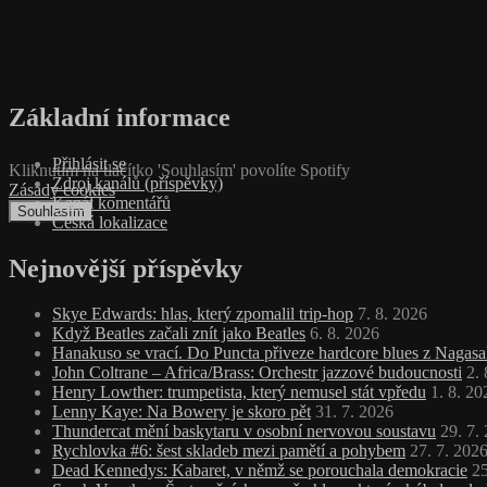
Základní informace
Přihlásit se
Kliknutím na tlačítko 'Souhlasím' povolíte Spotify
Zdroj kanálů (příspěvky)
Zásady cookies
Kanál komentářů
Souhlasím
Česká lokalizace
Nejnovější příspěvky
Skye Edwards: hlas, který zpomalil trip‑hop
7. 8. 2026
Když Beatles začali znít jako Beatles
6. 8. 2026
Hanakuso se vrací. Do Puncta přiveze hardcore blues z Nagasa
John Coltrane – Africa/Brass: Orchestr jazzové budoucnosti
2.
Henry Lowther: trumpetista, který nemusel stát vpředu
1. 8. 20
Lenny Kaye: Na Bowery je skoro pět
31. 7. 2026
Thundercat mění baskytaru v osobní nervovou soustavu
29. 7.
Rychlovka #6: šest skladeb mezi pamětí a pohybem
27. 7. 202
Dead Kennedys: Kabaret, v němž se porouchala demokracie
25