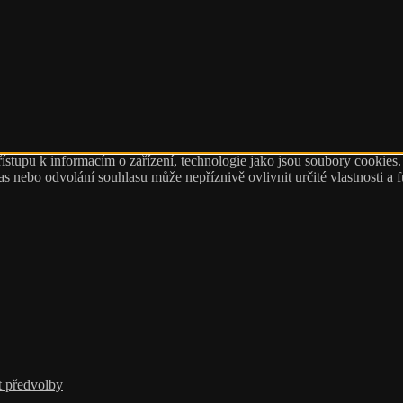
ístupu k informacím o zařízení, technologie jako jsou soubory cookies
 nebo odvolání souhlasu může nepříznivě ovlivnit určité vlastnosti a 
t předvolby