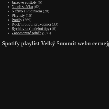
Jazzové epištoly
(6)
Na přeskáčku
(62)
Naživo s Pudinkem
(28)
Playlisty
(16)
Profily
(369)
Rock'n'rolloví průkopníci
(33)
Rychlovka (hudební tipy)
(6)
Zapomenuté příběhy
(83)
Spotify playlist Velký Summit webu cernej