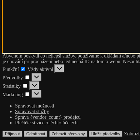
Abychom poskytli co nejlepší služby, používáme k ukládání a/nebo př
je chování při procházení nebo jedinečná ID na tomto webu. Nesouhlas
Funkční
Funkční
Vždy aktivní
Předvolby
Předvolby
Statistiky
Statistiky
Marketing
Marketing
Spravovat možnosti
Spravovat služby
Správa {vendor_count} prodejců
Přečtěte si více o těchto účelech
Zobrazi
Přijmout
Odmítnout
Zobrazit předvolby
Uložit předvolby