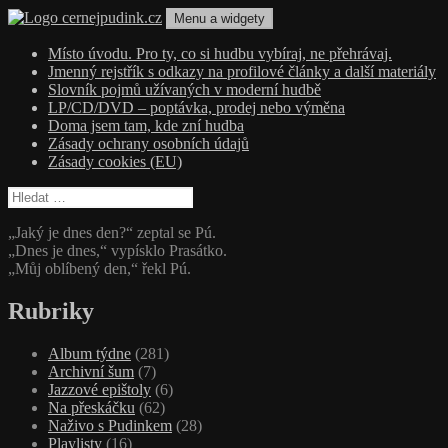
Přejít
Menu a widgety
k
obsahu
cernejpudink.cz
Hudební magazín o zapomenutých příbězích, jazzu, alternativě a alb
Místo úvodu. Pro ty, co si hudbu vybíraj, ne přehrávaj.
webu
Jmenný rejstřík s odkazy na profilové články a další materiály
Slovník pojmů užívaných v moderní hudbě
LP/CD/DVD – poptávka, prodej nebo výměna
Doma jsem tam, kde zní hudba
Zásady ochrany osobních údajů
Zásady cookies (EU)
Vyhledávání
„Jaký je dnes den?“ zeptal se Pú.
„Dnes je dnes,“ vypísklo Prasátko.
„Můj oblíbený den,“ řekl Pú.
Rubriky
Album týdne
(281)
Archivní šum
(7)
Jazzové epištoly
(6)
Na přeskáčku
(62)
Naživo s Pudinkem
(28)
Playlisty
(16)