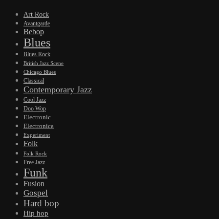
Art Rock
Avantgarde
Bebop
Blues
Blues Rock
British Jazz Scene
Chicago Blues
Classical
Contemporary Jazz
Cool Jazz
Doo Wop
Electronic
Electronica
Experiment
Folk
Folk Rock
Free Jazz
Funk
Fusion
Gospel
Hard bop
Hip hop