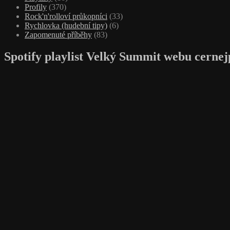
Profily
(370)
Rock'n'rolloví průkopníci
(33)
Rychlovka (hudební tipy)
(6)
Zapomenuté příběhy
(83)
Spotify playlist Velký Summit webu cernej