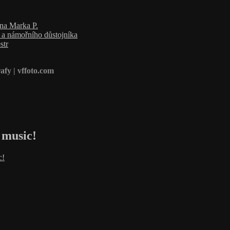
ana Marka P.
a a námořního důstojníka
str
afy | vffoto.com
 music!