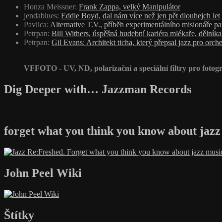
Honza Meissner
:
Frank Zappa, velký Manipulátor
jendablues
:
Eddie Boyd, dal nám více než jen pět dlouhejch let
Pavlica
:
Alternative T.V., příběh experimentálního misionáře p
Petrpan
:
Bill Withers, úspěšná hudební kariéra mlékaře, dělník
Petrpan
:
Gil Evans: Architekt ticha, který přepsal jazz pro orche
VFFOTO - UV, ND, polarizační a speciální filtry pro fotogr
Dig Deeper with… Jazzman Records
forget what you think you know about jazz
John Peel Wiki
Štítky