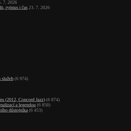
. 7. 2026
i, rytmus i čas
23. 7. 2026
 služeb
(6 974)
ns (2012, Concord Jazz)
(6 874)
malizací a legendou
(6 858)
ního důstojníka
(6 453)