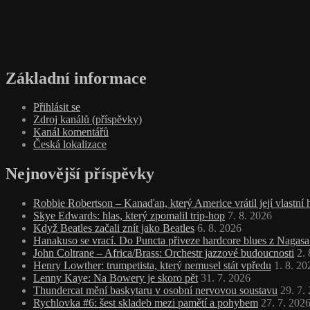
Základní informace
Přihlásit se
Zdroj kanálů (příspěvky)
Kanál komentářů
Česká lokalizace
Nejnovější příspěvky
Robbie Robertson – Kanaďan, který Americe vrátil její vlastní
Skye Edwards: hlas, který zpomalil trip‑hop
7. 8. 2026
Když Beatles začali znít jako Beatles
6. 8. 2026
Hanakuso se vrací. Do Puncta přiveze hardcore blues z Nagasa
John Coltrane – Africa/Brass: Orchestr jazzové budoucnosti
2.
Henry Lowther: trumpetista, který nemusel stát vpředu
1. 8. 20
Lenny Kaye: Na Bowery je skoro pět
31. 7. 2026
Thundercat mění baskytaru v osobní nervovou soustavu
29. 7.
Rychlovka #6: šest skladeb mezi pamětí a pohybem
27. 7. 202