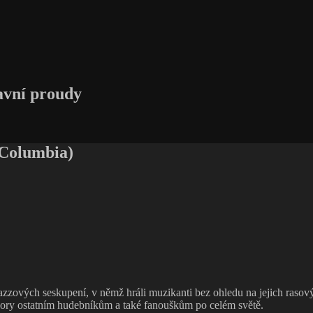
avní proudy
 Columbia)
azzových seskupení, v němž hráli muzikanti bez ohledu na jejich ras
obzory ostatním hudebníkům a také fanouškům po celém světě.