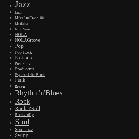
Jazz
Latin
MilesAndTrane100
Modalita
New Wave
NOLA
NOLAGroove
Pop
Pop Rock
Post-bop
Post Punk
Producenti
Psychedelic Rock
Punk
Reggae
Rhythm'n'Blues
Rock
Rock'n'Roll
Rockabilly
Soul
Soul Jazz
Swing