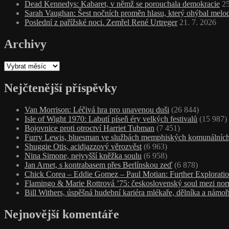
Dead Kennedys: Kabaret, v němž se porouchala demokracie
25
Sarah Vaughan: Šest nočních proměn hlasu, který ohýbal melodi
Poslední z pařížské noci. Zemřel René Urtreger
21. 7. 2026
Archivy
Archivy
Nejčtenější příspěvky
Van Morrison: Léčivá hra pro unavenou duši
(26 844)
Isle of Wight 1970: Labutí píseň éry velkých festivalů
(15 987)
Bojovnice proti otroctví Harriet Tubman
(7 451)
Furry Lewis, bluesman ve službách memphiských komunálních
Shuggie Otis, acidjazzový věrozvěst
(6 963)
Nina Simone, nejvyšší kněžka soulu
(6 958)
Jan Arnet, s kontrabasem přes Berlínskou zeď
(6 878)
Chick Corea – Eddie Gomez – Paul Motian: Further Exploratio
Flamingo & Marie Rottrová ’75: československý soul mezi nor
Bill Withers, úspěšná hudební kariéra mlékaře, dělníka a námoř
Nejnovější komentáře