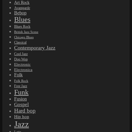
Art Rock
Avantgarde
Bebop
Blues
Blues Rock
British Jazz Scene
Chicago Blues
Classical
Contemporary Jazz
Cool Jazz
Doo Wop
Electronic
Electronica
Folk
Folk Rock
Free Jazz
Funk
Fusion
Gospel
Hard bop
Hip hop
Jazz