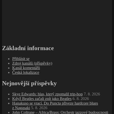
Základní informace
Přihlásit se
Zdroj kanálů (příspěvky)
Kanál komentářů
Česká lokalizace
Nejnovější příspěvky
Skye Edwards: hlas, který zpomalil trip‑hop
7. 8. 2026
Když Beatles začali znít jako Beatles
6. 8. 2026
Hanakuso se vrací. Do Puncta přiveze hardcore blues
z Nagasaki
5. 8. 2026
John Coltrane – Africa/Brass: Orchestr jazzové budoucnosti