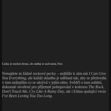
Láska je možná drsná, ale smiluj se nad námi, Etto
Nenajdete tu žádné rockové pecky – nejblíže k nim má
I Can Give
You Everything
, ale každá skladba je udělaná tak, aby se předvedla
v tom nejlepším co se ukrývá v jejím nitru. Svědčí o tom solidní,
dokonale stvořené pro příjemné pohupování v kolenou
The Rock
,
Don’t Touch Me
,
Cry Like A Rainy Day
, ale i Ettina spalující verze
I’ve Been Loving You Too Long
.