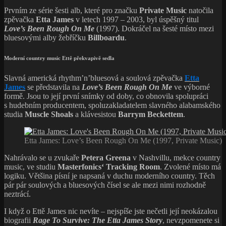
Prvním ze série šesti alb, které pro značku
Private Music
natočila
zpěvačka
Etta James
v letech 1997 – 2003, byl úspěšný titul
Love’s Been Rough On Me
(1997). Dokráčel na šesté místo mezi
bluesovými alby žebříčku
Billboardu
.
Moderní country music Ettě překvapivě sedla
Slavná americká rhythm’n’bluesová a soulová zpěvačka
Etta
James
se představila na
Love’s Been Rough On Me
ve výborné
formě. Jsou to její první snímky od doby, co obnovila spolupráci
s hudebním producentem, spoluzakladatelem slavného alabamského
studia
Muscle Shoals
a klávesistou
Barrym Beckettem
.
Etta James: Love’s Been Rough On Me (1997, Private Music)
Nahrávalo se u zvukaře
Petera Greena
v Nashvillu, mekce country
music, ve studiu
Masterfonics‘ Tracking Room
. Zvolené místo má
logiku. Většina písní je napsaná v duchu moderního country. Těch
pár pár soulových a bluesových čísel se ale mezi nimi rozhodně
neztrácí.
I když o Ettě James nic nevíte – nejspíše jste nečetli její neokázalou
biografii
Rage To Survive: The Etta James Story
, nevzpomenete si