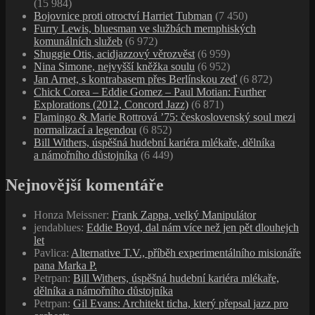
(15 984)
Bojovnice proti otroctví Harriet Tubman
(7 450)
Furry Lewis, bluesman ve službách memphiských
komunálních služeb
(6 972)
Shuggie Otis, acidjazzový věrozvěst
(6 959)
Nina Simone, nejvyšší kněžka soulu
(6 952)
Jan Arnet, s kontrabasem přes Berlínskou zeď
(6 872)
Chick Corea – Eddie Gomez – Paul Motian: Further
Explorations (2012, Concord Jazz)
(6 871)
Flamingo & Marie Rottrová ’75: československý soul mezi
normalizací a legendou
(6 852)
Bill Withers, úspěšná hudební kariéra mlékaře, dělníka
a námořního důstojníka
(6 449)
Nejnovější komentáře
Honza Meissner
:
Frank Zappa, velký Manipulátor
jendablues
:
Eddie Boyd, dal nám více než jen pět dlouhejch
let
Pavlica
:
Alternative T.V., příběh experimentálního misionáře
pana Marka P.
Petrpan
:
Bill Withers, úspěšná hudební kariéra mlékaře,
dělníka a námořního důstojníka
Petrpan
:
Gil Evans: Architekt ticha, který přepsal jazz pro