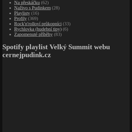
Na přeskáčku
(62)
Naživo s Pudinkem
(28)
Playlisty
(16)
Profily
(369)
Rock'n'rolloví průkopníci
(33)
Rychlovka (hudební tipy)
(6)
Zapomenuté příběhy
(83)
Spotify playlist Velký Summit webu
cernejpudink.cz