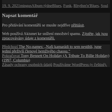
Publikováno:
Autor:
Rubriky:
Štítky:
19. 9. 2021
mingus
Album týdne
Blues
,
Funk
,
Rhythm'n'Blues
,
Soul
Napsat komentář
Pro přidávání komentářů se musíte nejdříve
přihlásit
.
Web používá Akismet ke snížení množství spamu.
Zjistěte, jak jsou
zpracovávány údaje z komentářů.
Navigace
Předchozí
Předchozí
The No-names: „Naši kamarádi to sem nestihli, jsme
příspěvek:
jediní přeživší členové hemživého chaosu.“
pro
Následující
Pokračovat
Tony Bennett On Holiday (A Tribute To Billie Holiday)
příspěvek
příspěvek:
(1997, Columbia)
Zásady ochrany osobních údajů
Používáme WordPress (v češtině).