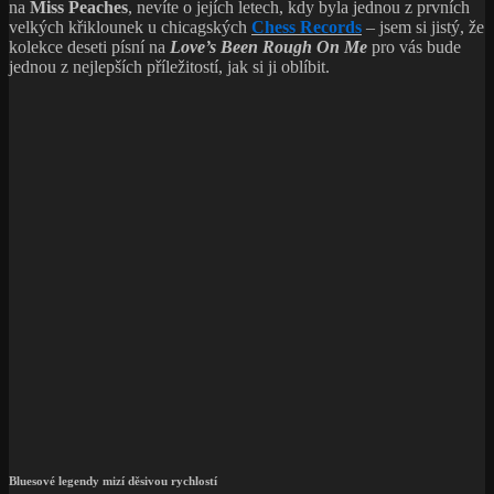
na
Miss Peaches
, nevíte o jejích letech, kdy byla jednou z prvních
velkých křiklounek u chicagských
Chess Records
– jsem si jistý, že
kolekce deseti písní na
Love’s Been Rough On Me
pro vás bude
jednou z nejlepších příležitostí, jak si ji oblíbit.
Bluesové legendy mizí děsivou rychlostí