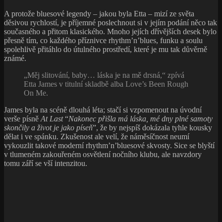
A protože bluesové legendy – jakou byla Etta – mizí ze světa
děsivou rychlostí, je příjemné poslechnout si v jejím podání něco tak
současného a přitom klasického. Mnoho jejích dřívějších desek bylo
přesně tím, co každého příznivce rhythm’n’blues, funku a soulu
spolehlivě přitáhlo do útulného prostředí, které je mu tak důvěrně
známé.
„Měj slitování, baby… láska je na mě drsná,“ zpívá
Etta James v titulní skladbě alba Love’s Been Rough
On Me.
James byla na scéně dlouhá léta; stačí si vzpomenout na úvodní
verše písně
At Last
“
Nakonec přišla má láska, mé dny plné samoty
skončily a život je jako píseň
”, že by nejspíš dokázala tyhle kousky
dělat i ve spánku. Zkušenost ale velí, že náměsíčnost neumí
vykouzlit takové moderní rhythm’n’bluesové skvosty. Sice se blyští
v tlumeném zakouřeném osvětlení nočního klubu, ale navzdory
tomu září se vší intenzitou.