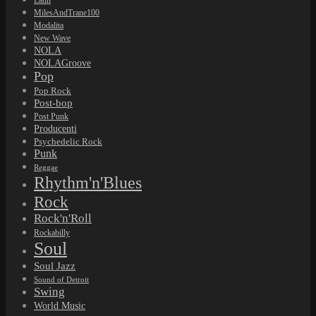
Latin
MilesAndTrane100
Modalita
New Wave
NOLA
NOLAGroove
Pop
Pop Rock
Post-bop
Post Punk
Producenti
Psychedelic Rock
Punk
Reggae
Rhythm'n'Blues
Rock
Rock'n'Roll
Rockabilly
Soul
Soul Jazz
Sound of Detroit
Swing
World Music