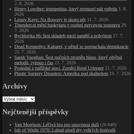
2. 8. 2026
Henry Lowther: trumpetista, který nemusel stát vpředu
1. 8.
2026
Lenny Kaye: Na Bowery je skoro pět
31. 7. 2026
Thundercat mění baskytaru v osobní nervovou soustavu
29.
7. 2026
Rychlovka #6: šest skladeb mezi pamětí a pohybem
27. 7.
2026
Dead Kennedys: Kabaret, v němž se porouchala demokracie
25. 7. 2026
Sarah Vaughan: Šest nočních proměn hlasu, který ohýbal
melodii, rytmus i čas
23. 7. 2026
Poslední z pařížské noci. Zemřel René Urtreger
21. 7. 2026
Plastic Surgery Disasters: Amerika pod skalpelem
19. 7. 2026
Archivy
Archivy
Nejčtenější příspěvky
Van Morrison: Léčivá hra pro unavenou duši
(26 840)
Isle of Wight 1970: Labutí píseň éry velkých festivalů