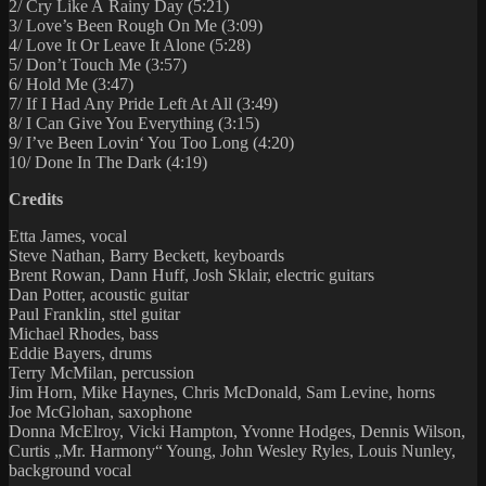
2/ Cry Like A Rainy Day (5:21)
3/ Love’s Been Rough On Me (3:09)
4/ Love It Or Leave It Alone (5:28)
5/ Don’t Touch Me (3:57)
6/ Hold Me (3:47)
7/ If I Had Any Pride Left At All (3:49)
8/ I Can Give You Everything (3:15)
9/ I’ve Been Lovin‘ You Too Long (4:20)
10/ Done In The Dark (4:19)
Credits
Etta James, vocal
Steve Nathan, Barry Beckett, keyboards
Brent Rowan, Dann Huff, Josh Sklair, electric guitars
Dan Potter, acoustic guitar
Paul Franklin, sttel guitar
Michael Rhodes, bass
Eddie Bayers, drums
Terry McMilan, percussion
Jim Horn, Mike Haynes, Chris McDonald, Sam Levine, horns
Joe McGlohan, saxophone
Donna McElroy, Vicki Hampton, Yvonne Hodges, Dennis Wilson,
Curtis „Mr. Harmony“ Young, John Wesley Ryles, Louis Nunley,
background vocal