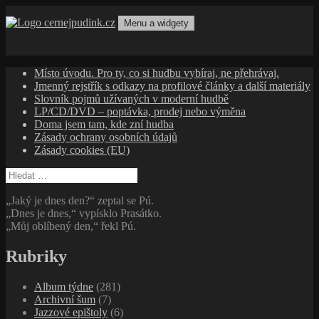
Přejít
k
Menu a widgety
obsahu
cernejpudink.cz
Hudební magazín o zapomenutých příbězích, jazzu, alternativě
webu
a albech s hlubším kontextem
Místo úvodu. Pro ty, co si hudbu vybíraj, ne přehrávaj.
Jmenný rejstřík s odkazy na profilové články a další materiály
Slovník pojmů užívaných v moderní hudbě
LP/CD/DVD – poptávka, prodej nebo výměna
Doma jsem tam, kde zní hudba
Zásady ochrany osobních údajů
Zásady cookies (EU)
Vyhledávání
„Jaký je dnes den?“ zeptal se Pú.
„Dnes je dnes,“ vypísklo Prasátko.
„Můj oblíbený den,“ řekl Pú.
Rubriky
Album týdne
(281)
Archivní šum
(7)
Jazzové epištoly
(6)