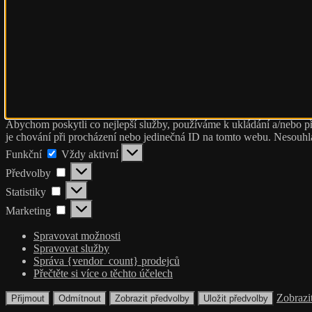
Abychom poskytli co nejlepší služby, používáme k ukládání a/nebo př
je chování při procházení nebo jedinečná ID na tomto webu. Nesouhlas
Funkční
Funkční
Vždy aktivní
Předvolby
Předvolby
Statistiky
Statistiky
Marketing
Marketing
Spravovat možnosti
Spravovat služby
Správa {vendor_count} prodejců
Přečtěte si více o těchto účelech
Zobrazi
Přijmout
Odmítnout
Zobrazit předvolby
Uložit předvolby