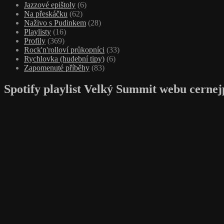
Jazzové epištoly
(6)
Na přeskáčku
(62)
Naživo s Pudinkem
(28)
Playlisty
(16)
Profily
(369)
Rock'n'rolloví průkopníci
(33)
Rychlovka (hudební tipy)
(6)
Zapomenuté příběhy
(83)
Spotify playlist Velký Summit webu cernej