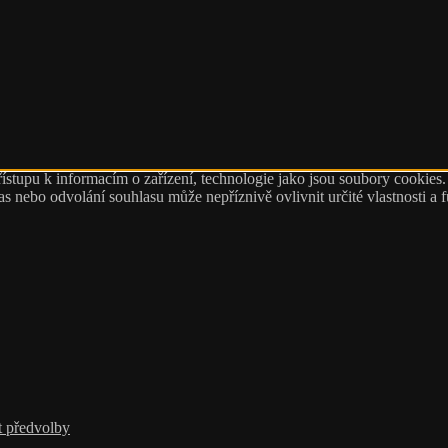
ístupu k informacím o zařízení, technologie jako jsou soubory cookies
 nebo odvolání souhlasu může nepříznivě ovlivnit určité vlastnosti a 
t předvolby