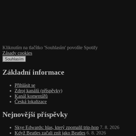
Kliknutím na tlačítko 'Souhlasím' povolíte Spotify
Zásady cookies
Souhlasím
Základní informace
Přihlásit se
Zdroj kanálů (příspěvky)
Kanál komentářů
Česká lokalizace
Nejnovější příspěvky
Skye Edwards: hlas, který zpomalil trip‑hop
7. 8. 2026
Když Beatles začali znít jako Beatles
6. 8. 2026