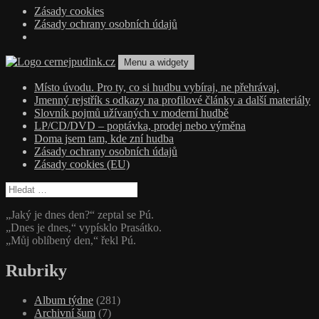
Zásady cookies
Zásady ochrany osobních údajů
Přejít
Menu a widgety
k
obsahu
cernejpudink.cz
Hudební magazín o zapomenutých příbězích, jazzu, alternativě a alb
Místo úvodu. Pro ty, co si hudbu vybíraj, ne přehrávaj.
webu
Jmenný rejstřík s odkazy na profilové články a další materiály
Slovník pojmů užívaných v moderní hudbě
LP/CD/DVD – poptávka, prodej nebo výměna
Doma jsem tam, kde zní hudba
Zásady ochrany osobních údajů
Zásady cookies (EU)
Vyhledávání
„Jaký je dnes den?“ zeptal se Pú.
„Dnes je dnes,“ vypísklo Prasátko.
„Můj oblíbený den,“ řekl Pú.
Rubriky
Album týdne
(281)
Archivní šum
(7)