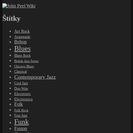
Štítky
Art Rock
Avantgarde
Bebop
Blues
Blues Rock
British Jazz Scene
Chicago Blues
Classical
Contemporary Jazz
Cool Jazz
Doo Wop
Electronic
Electronica
Folk
Folk Rock
Free Jazz
Funk
Fusion