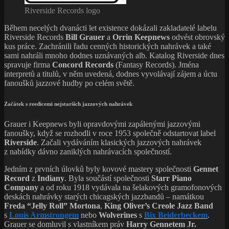
Riverside Records logo
Během necelých dvanácti let existence dokázali zakladatelé labelu
Riverside Records
Bill Grauer
a
Orrin Keepnews
odvést obrovský
kus práce. Zachránili řadu cenných historických nahrávek a také
sami nahráli mnoho dodnes uznávaných alb. Katalog Riverside dnes
spravuje firma
Concord Records
(Fantasy Records). Jména
interpretů a titulů, v něm uvedená, dodnes vyvolávají zájem a úctu
fanoušků jazzové hudby po celém světě.
Začátek s reedicemi nejstarších jazzových nahrávek
Grauer i Keepnews byli opravdovými zapálenými jazzovými
fanoušky, když se rozhodli v roce 1953 společně odstartovat label
Riverside
. Začali vydáváním klasických jazzových nahrávek
z nabídky dávno zaniklých nahrávacích společností.
Jedním z prvních úlovků byly kovové mastery společnosti
Gennet
Record
z
Indiany
. Byla součástí společnosti
Starr Piano
Company
a od roku 1918 vydávala na šelakových gramofonových
deskách nahrávky starých chicagských jazzbandů – namátkou
F
re
d
a
“Jelly
R
oll” Morton
a
,
King Oliver’s Creole Jazz Band
s
Louis Armstrongem
nebo
Wolverines
s
Bix Beiderbecke
m
.
Grauer se domluvil s vlastníkem práv
Harry Gennetem Jr.