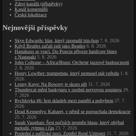
Zdroj kanálů (příspěvky)
Kanál komentářů
Česká lokalizace
Nejnovější příspěvky
Skye Edwards: hlas, který zpomalil trip‑hop
7. 8. 2026
Když Beatles začali znít jako Beatles
6. 8. 2026
Hanakuso se vrací. Do Puncta přiveze hardcore blues
z Nagasaki
5. 8. 2026
John Coltrane – Africa/Brass: Orchestr jazzové budoucnosti
2. 8. 2026
Henry Lowther: trumpetista, který nemusel stát vpředu
1. 8.
2026
Lenny Kaye: Na Bowery je skoro pět
31. 7. 2026
Thundercat mění baskytaru v osobní nervovou soustavu
29.
7. 2026
Rychlovka #6: šest skladeb mezi pamětí a pohybem
27. 7.
2026
Dead Kennedys: Kabaret, v němž se porouchala demokracie
25. 7. 2026
Sarah Vaughan: Šest nočních proměn hlasu, který ohýbal
melodii, rytmus i čas
23. 7. 2026
Poslední z pařížské noci. Zemřel René Urtreger
21. 7. 2026