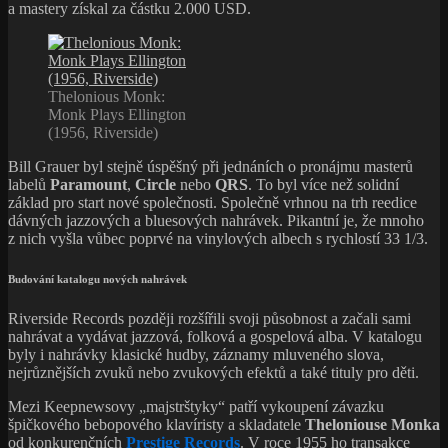
a mastery získal za částku 2.000 USD.
Thelonious Monk:
Monk Plays Ellington
(1956, Riverside)
Bill Grauer byl stejně úspěšný při jednáních o pronájmu masterů
labelů
Paramount
,
Circle
nebo
QRS
. To byl více než solidní
základ pro start nové společnosti. Společně vrhnou na trh reedice
dávných jazzových a bluesových nahrávek. Pikantní je, že mnoho
z nich vyšla vůbec poprvé na vinylových albech s rychlostí 33 1/3.
Budování katalogu nových nahrávek
Riverside Records později rozšířili svoji působnost a začali sami
nahrávat a vydávat jazzová, folková a gospelová alba. V katalogu
byly i nahrávky klasické hudby, záznamy mluveného slova,
nejrůznějších zvuků nebo zvukových efektů a také tituly pro děti.
Mezi Keepnewsovy „majstrštyky“ patří vykoupení závazku
špičkového bebopového klavíristy a skladatele
Theloniouse Monka
od konkurenčních
Prestige Records
. V roce 1955 ho transakce