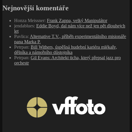
Nejnovější komentáře
Honza Meissner
:
Frank Zappa, velký Manipulátor
jendablues
:
Eddie Boyd, dal nám více než jen pět dlouhejch
let
Pavlica
:
Alternative T.V., příběh experimentálního misionáře
pana Marka P.
Petrpan
:
Bill Withers, úspěšná hudební kariéra mlékaře,
dělníka a námořního důstojníka
Petrpan
:
Gil Evans: Architekt ticha, který přepsal jazz pro
orchestr