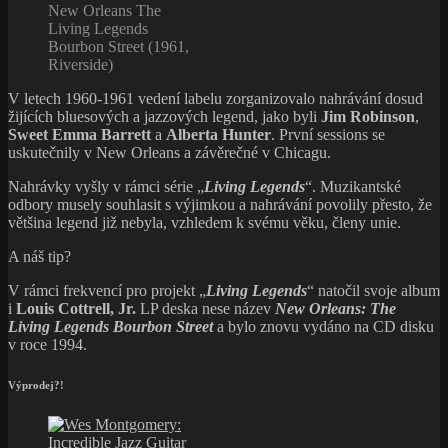
New Orleans The
Living Legends
Bourbon Street (1961,
Riverside)
V letech 1960-1961 vedení labelu zorganizovalo nahrávání dosud
žijících bluesových a jazzových legend, jako byli
Jim Robinson
,
Sweet Emma Barrett
a
Alberta Hunter
. První sessions se
uskutečnily v New Orleans a závěrečné v Chicagu.
Nahrávky vyšly v rámci série „
Living Legends
“. Muzikantské
odbory musely souhlasit s výjimkou a nahrávání povolily přesto, že
většina legend již nebyla, vzhledem k svému věku, členy unie.
A náš tip?
V rámci frekvencí pro projekt „
Living Legends
“ natočil svoje album
i
Louis Cottrell, Jr.
LP deska nese název
New Orleans: The
Living Legends Bourbon Street
a bylo znovu vydáno na CD disku
v roce 1994.
Výprodej?!