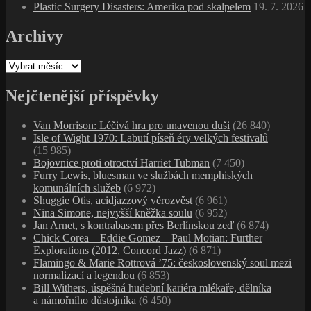
Plastic Surgery Disasters: Amerika pod skalpelem
19. 7. 2026
Archivy
Archivy
Nejčtenější příspěvky
Van Morrison: Léčivá hra pro unavenou duši
(26 840)
Isle of Wight 1970: Labutí píseň éry velkých festivalů
(15 985)
Bojovnice proti otroctví Harriet Tubman
(7 450)
Furry Lewis, bluesman ve službách memphiských
komunálních služeb
(6 972)
Shuggie Otis, acidjazzový věrozvěst
(6 961)
Nina Simone, nejvyšší kněžka soulu
(6 952)
Jan Arnet, s kontrabasem přes Berlínskou zeď
(6 874)
Chick Corea – Eddie Gomez – Paul Motian: Further
Explorations (2012, Concord Jazz)
(6 871)
Flamingo & Marie Rottrová ’75: československý soul mezi
normalizací a legendou
(6 853)
Bill Withers, úspěšná hudební kariéra mlékaře, dělníka
a námořního důstojníka
(6 450)