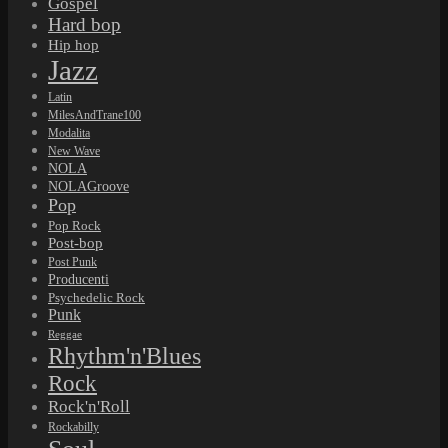
Gospel
Hard bop
Hip hop
Jazz
Latin
MilesAndTrane100
Modalita
New Wave
NOLA
NOLAGroove
Pop
Pop Rock
Post-bop
Post Punk
Producenti
Psychedelic Rock
Punk
Reggae
Rhythm'n'Blues
Rock
Rock'n'Roll
Rockabilly