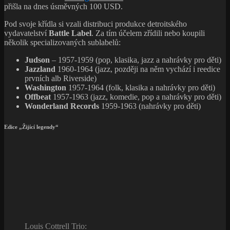
přišla na dnes úsměvných 100 USD.
Pod svoje křídla si vzali distribuci produkce detroitského
vydavatelství
Battle Label
. Za tím účelem zřídili nebo koupili
několik specializovaných sublabelů:
Judson
– 1957-1959 (pop, klasika, jazz a nahrávky pro děti)
Jazzland
1960-1964 (jazz, později na něm vychází i reedice
prvních alb Riverside)
Washington
1957-1964 (folk, klasika a nahrávky pro děti)
Offbeat
1957-1963 (jazz, komedie, pop a nahrávky pro děti)
Wonderland Records
1959-1963 (nahrávky pro děti)
Edice „Žijící legendy“
Louis Cottrell Trio: