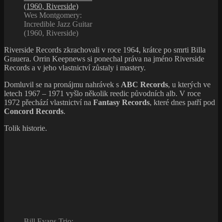
Wes Montgomery:
Incredible Jazz Guitar
(1960, Riverside)
Riverside Records zkrachovali v roce 1964, krátce po smrti Billa
Grauera. Orrin Keepnews si ponechal práva na jméno Riverside
Records a v jeho vlastnictví zůstaly i mastery.
Domluvil se na pronájmu nahrávek s
ABC Records
, u kterých ve
letech 1967 – 1971 vyšlo několik reedic původních alb. V roce
1972 přechází vlastnictví na
Fantasy Records
, které dnes patří pod
Concord Records
.
Tolik historie.
Bill Evans Trio: