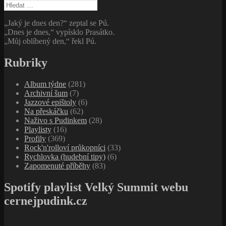
Vyhledávání
„Jaký je dnes den?“ zeptal se Pú.
„Dnes je dnes,“ vypísklo Prasátko.
„Můj oblíbený den,“ řekl Pú.
Rubriky
Album týdne
(281)
Archivní šum
(7)
Jazzové epištoly
(6)
Na přeskáčku
(62)
Naživo s Pudinkem
(28)
Playlisty
(16)
Profily
(369)
Rock'n'rolloví průkopníci
(33)
Rychlovka (hudební tipy)
(6)
Zapomenuté příběhy
(83)
Spotify playlist Velký Summit webu
cernejpudink.cz