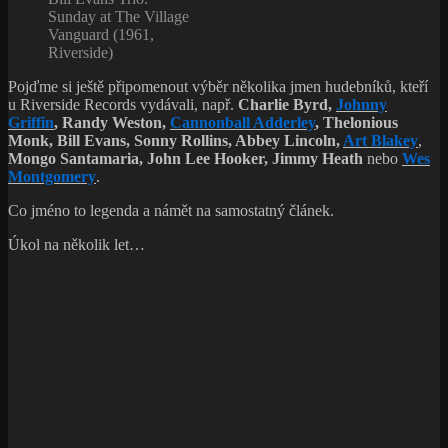
Sunday at The Village
Vanguard (1961,
Riverside)
Pojďme si ještě připomenout výběr několika jmen hudebníků, kteří
u Riverside Records vydávali, např.
Charlie Byrd,
Johnny
Griffin
,
Randy Weston,
Cannonball Adderley
, Thelonious
Monk, Bill Evans,
Sonny Rollins, Abbey Lincoln,
Art Blakey
,
Mongo Santamaria, John Lee Hooker, Jimmy Heath
nebo
Wes
Montgomery
.
Co jméno to legenda a námět na samostatný článek.
Úkol na několik let…