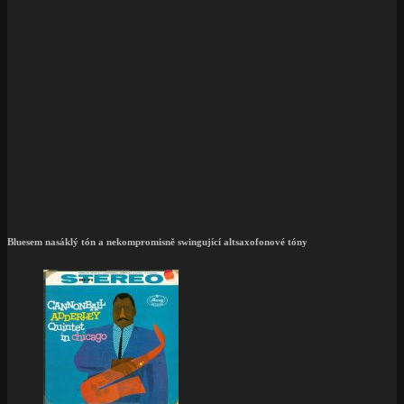
Bluesem nasáklý tón a nekompromisně swingující altsaxofonové tóny