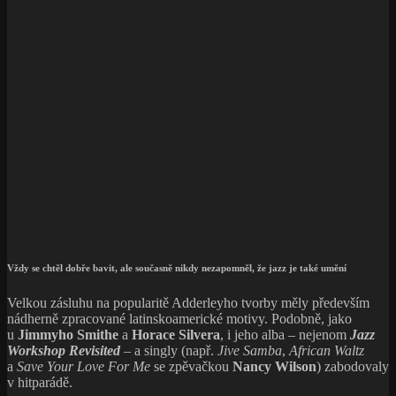
Vždy se chtěl dobře bavit, ale současně nikdy nezapomněl, že jazz je také umění
Velkou zásluhu na popularitě Adderleyho tvorby měly především
nádherně zpracované latinskoamerické motivy. Podobně, jako
u
Jimmyho Smithe
a
Horace Silvera
, i jeho alba – nejenom
Jazz
Workshop Revisited
– a singly (např.
Jive Samba
,
African Waltz
a
Save Your Love For Me
se zpěvačkou
Nancy Wilson
) zabodovaly
v hitparádě.