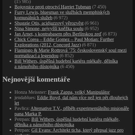
(15 985)
Bojovnice proti otroctví Harriet Tubman
(7 450)
Furry Lewis, bluesman ve službách memphiských
komunálních služeb
(6 972)
Shuggie Otis, acidjazzový věrozvěst
(6 961)
Nina Simone, nejvyšší kněžka soulu
(6 952)
Jan Arnet, s kontrabasem přes Berlínskou zeď
(6 873)
Chick Corea – Eddie Gomez – Paul Motian: Further
Explorations (2012, Concord Jazz)
(6 871)
Flamingo & Marie Rottrová ’75: československý soul mezi
normalizací a legendou
(6 852)
Bill Withers, úspěšná hudební kariéra mlékaře, dělníka
a námořního důstojníka
(6 450)
Nejnovější komentáře
Honza Meissner
:
Frank Zappa, velký Manipulátor
jendablues
:
Eddie Boyd, dal nám více než jen pět dlouhejch
let
Pavlica
:
Alternative T.V., příběh experimentálního misionáře
pana Marka P.
Petrpan
:
Bill Withers, úspěšná hudební kariéra mlékaře,
dělníka a námořního důstojníka
Petrpan
:
Gil Evans: Architekt ticha, který přepsal jazz pro