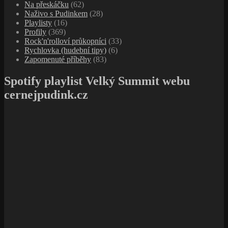
Na přeskáčku
(62)
Naživo s Pudinkem
(28)
Playlisty
(16)
Profily
(369)
Rock'n'rolloví průkopníci
(33)
Rychlovka (hudební tipy)
(6)
Zapomenuté příběhy
(83)
Spotify playlist Velký Summit webu
cernejpudink.cz