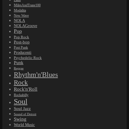
Latin
MilesAndTrane100
Modalita
New Wave
NOLA
NOLAGroove
Pop
Pop Rock
Post-bop
Post Punk
Producenti
Psychedelic Rock
Punk
Reggae
Rhythm'n'Blues
Rock
Rock'n'Roll
Rockabilly
Soul
Soul Jazz
Sound of Detroit
Swing
World Music