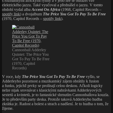
s rozmanitými africkými rytmy a v jeho hře se odrážel vliv
elektrického jazzu. Také vyučoval a přednášel o jazzu. V tomto
období vydal alba
Accent On Africa
(1968, Capitol Records –
spotify link
) a dvojalbum
The Price You Got To Pay To Be Free
(1970, Capitol Records –
spotify link
).
Cannonball Adderley
Quintet: The Price You
Got To Pay To Be Free
(1970, Capitol
Records)
V roce, kdy
The Price You Got To Pay To Be Free
vyšlo, se
Adderleyho pozornost a muzikantský zájem obrátily k fusion
a funku, jejichž prvky se prolínají celou deskou. Ačkoli logicky
nelze nijak srovnávat s klasickými nahrávkami Adderleyových
sextetů a kvintetů, je to fantastické shrnutím Cannonballova kouzla.
Je to především party deska. Protože taková Adderleyho hudba
zkrátka je. Radost a bolest a strach a nadšení. Je to hudba o tom, že
žijeme.