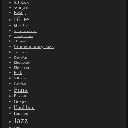
Art Rock
Avantgarde
Bebop
Blues
Blues Rock
British Jazz Scene
Chicago Blues
Classical
Contemporary Jazz
Cool Jazz
Doo Wop
Electronic
Electronica
Folk
Folk Rock
Free Jazz
Funk
Fusion
Gospel
Hard bop
Hip hop
Jazz