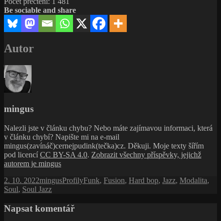
Počet přečtení:
1 481
Be sociable and share
Autor
mingus
Nalezli jste v článku chybu? Nebo máte zajímavou informaci, která
v článku chybí? Napište mi na e-mail
mingus(zavínáč)cernejpudink(tečka)cz. Děkuji. Moje texty šířím
pod licencí
CC BY-SA 4.0
.
Zobrazit všechny příspěvky, jejichž
autorem je mingus
Publikováno:
Autor:
Rubriky:
Štítky:
2. 10. 2022
mingus
Profily
Funk
,
Fusion
,
Hard bop
,
Jazz
,
Modalita
,
Soul
,
Soul Jazz
Napsat komentář