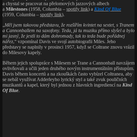
a chystal se pracovat na přelomových jazzových albech
a
Milestones
(1958, Columbia –
spotify link
) a
Kind Of Blue
(1959, Columbia –
spotify link
).
„
Měl jsem takovou představu, že rozšířím kvintet na sextet, s Tranem
a Cannonballem na saxofony. Teda, já tu muziku přímo slyšel a bylo
mi jasný, že jestli to dám dohromady, tak to teda bude pořádnej
nářez
,“ vzpomínal Davis ve svojí autobiografii Miles. Jeho
představy se naplnily v prosinci 1957, když se Coltrane znovu vrázil
do Milesovy kapely.
Během jejich spolupráce s Milesem se Trane a Cannonball navzájem
ovlivňovali a učili jeden druhého novým instrumentálním přístupům.
Davis během koncertů a na zkouškách často vybízel Coltranea, aby
se nebál využívat Adderleyho lyrický styl a také zvuk pouličních
muzikantů a kapel, který byl jednou z hlavních ingrediencí na
Kind
Of Blue
.