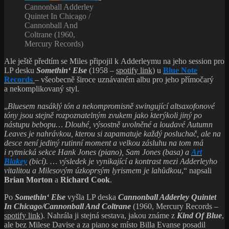
Cannonball Adderley
Quintet In Chicago /
Cannonball And
Coltrane (1960,
Mercury Records)
Ale ještě předtím se Miles připojil k Adderleymu na jeho session pro
LP desku
Somethin‘ Else
(1958 –
spotify link
) u
Blue Note
Records
– všeobecně široce uznávaném albu pro jeho přímočarý
a nekomplikovaný styl.
„
Bluesem nasáklý tón a nekompromisně swingující altsaxofonové
tóny jsou stejně rozpoznatelným zvukem jako kterýkoli jiný po
nástupu bebopu… Dlouhé, výsostně uvolněné a loudavé Autumn
Leaves je nahrávkou, kterou si zapamatuje každý posluchač, ale na
desce není jediný rutinní moment a velkou zásluhu na tom má
i rytmická sekce Hank Jones (piano), Sam Jones (basa) a
Art
Blakey
(bicí). … výsledek je vynikající a kontrast mezi Adderleyho
vitalitou a Milesovým úzkoprsým lyrismem je lahůdkou
,“ napsali
Brian Morton
a
Richard Cook
.
Po
Somethin‘ Else
vyšla LP deska
Cannonball Adderley Quintet
In Chicago/Cannonball And Coltrane
(1960, Mercury Records –
spotify link
). Nahrála ji stejná sestava, jakou známe z
Kind Of Blue
,
ale bez Milese Davise a za piano se místo Billa Evanse posadil