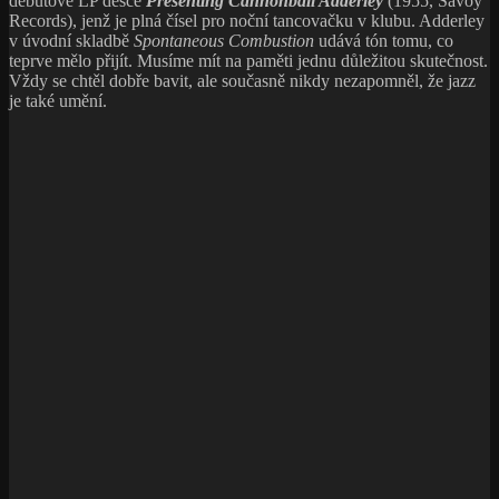
debutové LP desce
Presenting Cannonball Adderley
(1955, Savoy
Records), jenž je plná čísel pro noční tancovačku v klubu. Adderley
v úvodní skladbě
Spontaneous Combustion
udává tón tomu, co
teprve mělo přijít. Musíme mít na paměti jednu důležitou skutečnost.
Vždy se chtěl dobře bavit, ale současně nikdy nezapomněl, že jazz
je také umění.