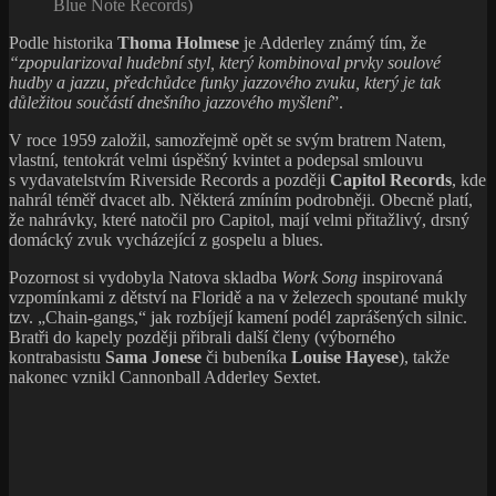
Blue Note Records)
Podle historika
Thoma Holmese
je Adderley známý tím, že
“zpopularizoval hudební styl, který kombinoval prvky soulové
hudby a jazzu, předchůdce funky jazzového zvuku, který je tak
důležitou součástí dnešního jazzového myšlení
”.
V roce 1959 založil, samozřejmě opět se svým bratrem Natem,
vlastní, tentokrát velmi úspěšný kvintet a podepsal smlouvu
s vydavatelstvím Riverside Records a později
Capitol Records
, kde
nahrál téměř dvacet alb. Některá zmíním podrobněji. Obecně platí,
že nahrávky, které natočil pro Capitol, mají velmi přitažlivý, drsný
domácký zvuk vycházející z gospelu a blues.
Pozornost si vydobyla Natova skladba
Work Song
inspirovaná
vzpomínkami z dětství na Floridě a na v železech spoutané mukly
tzv. „Chain-gangs,“ jak rozbíjejí kamení podél zaprášených silnic.
Bratři do kapely později přibrali další členy (výborného
kontrabasistu
Sama Jonese
či bubeníka
Louise Hayese
), takže
nakonec vznikl Cannonball Adderley Sextet.