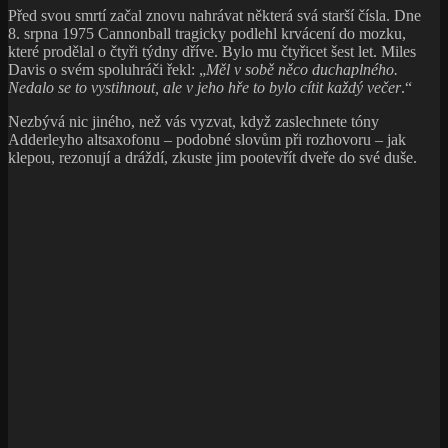
Před svou smrtí začal znovu nahrávat některá svá starší čísla. Dne
8. srpna 1975 Cannonball tragicky podlehl krvácení do mozku,
které prodělal o čtyři týdny dříve. Bylo mu čtyřicet šest let. Miles
Davis o svém spoluhráči řekl: „
Měl v sobě něco duchaplného.
Nedalo se to vystihnout, ale v jeho hře to bylo cítit každý večer
.“
Nezbývá nic jiného, než vás vyzvat, když zaslechnete tóny
Adderleyho altsaxofonu – podobné slovům při rozhovoru – jak
klepou, rezonují a dráždí, zkuste jim pootevřít dveře do své duše.