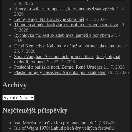
2. 8. 2026
Henry Lowther: trumpetista, který nemusel stát vpředu
1. 8.
2026
Lenny Kaye: Na Bowery je skoro pět
31. 7. 2026
Thundercat mění baskytaru v osobní nervovou soustavu
29.
7. 2026
Rychlovka #6: šest skladeb mezi pamětí a pohybem
27. 7.
2026
Dead Kennedys: Kabaret, v němž se porouchala demokracie
25. 7. 2026
Sarah Vaughan: Šest nočních proměn hlasu, který ohýbal
melodii, rytmus i čas
23. 7. 2026
Poslední z pařížské noci. Zemřel René Urtreger
21. 7. 2026
Plastic Surgery Disasters: Amerika pod skalpelem
19. 7. 2026
Archivy
Archivy
Nejčtenější příspěvky
Van Morrison: Léčivá hra pro unavenou duši
(26 840)
Isle of Wight 1970: Labutí píseň éry velkých festivalů