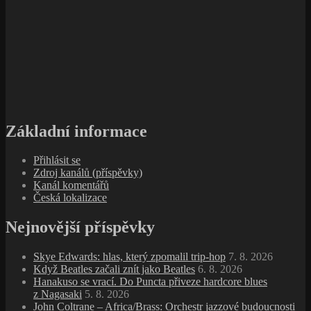
Základní informace
Přihlásit se
Zdroj kanálů (příspěvky)
Kanál komentářů
Česká lokalizace
Nejnovější příspěvky
Skye Edwards: hlas, který zpomalil trip‑hop
7. 8. 2026
Když Beatles začali znít jako Beatles
6. 8. 2026
Hanakuso se vrací. Do Puncta přiveze hardcore blues
z Nagasaki
5. 8. 2026
John Coltrane – Africa/Brass: Orchestr jazzové budoucnosti