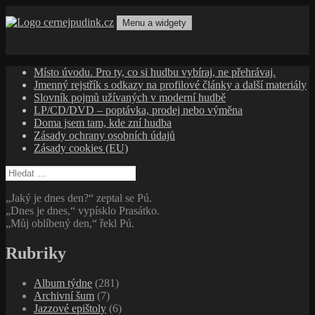
Přejít
k
Menu a widgety
obsahu
cernejpudink.cz
Hudební magazín o zapomenutých příbězích, jazzu, alternativě
webu
a albech s hlubším kontextem
Místo úvodu. Pro ty, co si hudbu vybíraj, ne přehrávaj.
Jmenný rejstřík s odkazy na profilové články a další materiály
Slovník pojmů užívaných v moderní hudbě
LP/CD/DVD – poptávka, prodej nebo výměna
Doma jsem tam, kde zní hudba
Zásady ochrany osobních údajů
Zásady cookies (EU)
Vyhledávání
„Jaký je dnes den?“ zeptal se Pú.
„Dnes je dnes,“ vypísklo Prasátko.
„Můj oblíbený den,“ řekl Pú.
Rubriky
Album týdne
(281)
Archivní šum
(7)
Jazzové epištoly
(6)