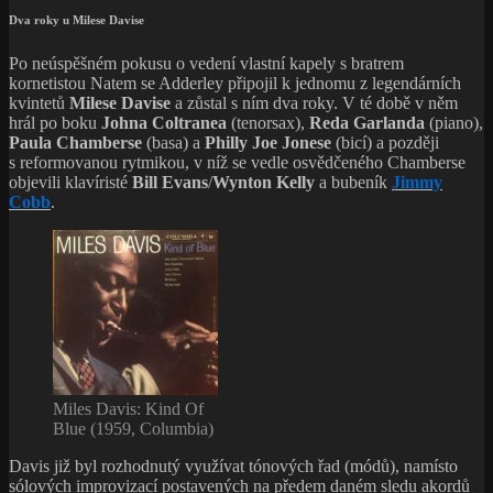
Dva roky u Milese Davise
Po neúspěšném pokusu o vedení vlastní kapely s bratrem
kornetistou Natem se Adderley připojil k jednomu z legendárních
kvintetů
Milese Davise
a zůstal s ním dva roky. V té době v něm
hrál po boku
Johna Coltranea
(tenorsax),
Reda Garlanda
(piano),
Paula Chamberse
(basa) a
Philly Joe Jonese
(bicí) a později
s reformovanou rytmikou, v níž se vedle osvědčeného Chamberse
objevili klavíristé
Bill Evans
/
Wynton Kelly
a bubeník
Jimmy
Cobb
.
Miles Davis: Kind Of
Blue (1959, Columbia)
Davis již byl rozhodnutý využívat tónových řad (módů), namísto
sólových improvizací postavených na předem daném sledu akordů