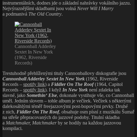
instrumentálních, dodnes jde o základní nahrávky vokálního jazzu.
Nejvýraznějšími skladbami jsou volná
Never Will I Marry
a podmanivá
The Old Country
.
Cannonball Adderley
Sextet In New York
(1962, Riverside
Records)
Trestuhodně přehlíženými tituly Cannonballovy diskografie jsou
Cannonball Adderley Sextet In New York
(1962, Riverside
Records –
spotify link
) a
Fiddler On The Roof
(1964, Capitol
Records –
spotify link
). I když
In New York
není zdaleka tak
slavné, jako
Somethin‘ Else
, dokonale vystihuje vše, co Cannonball
uměl. Jedním slovem – tohle album je večírek. Večírek s některými
dalekosáhlými téměř freejazzovými post-bopovými prvky. Druhé
z nich,
Fiddler On The Roof
, obsahuje osm písní z muzikálu Šumař
na střeše přepracovaných do jazzové podoby. Titulní skladba
a
Matchmaker, Matchmaker
by se hodily na každou jazzovou
kompilaci.