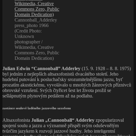
Cannonball_Adderley
press_photo 1966
(Credit Photo:
Unknown
photographer /
Wikimedia, Creative
Commons Zero, Public
Domain Dedication)
Julian Edwin “Cannonball” Adderley
(15. 9. 1928 – 8. 8. 1975)
byl jedním z nejlepších altsaxofonistů dvacátého století. Jeho
hudební putování k posluchačsky srozumitelnějšímu jazzu, byť
prozatím akustickému, vyvolávalo u mnohých žánrových příznivců
obrovské vzrušení. Svých čtyřicet šest let života prožil se
sešlápnutým plynovým pedálem až na podlahu.
zastánce soulově laděného jazzového saxofonu
Altsaxofonista
Julian „Cannonball“ Adderley
zpopularizoval
spojení soulu a jazzu a významně přispěl svým oduševnělým
tvůrčím jazykem k rozvoji jazzové hudby. Jeho inteligentní