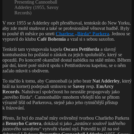
Presenting Cannonball
Adderley (1955, Savoy
Records)
V roce 1955 se Adderley opět přestěhoval, tentokrát do New Yorku,
aby zde mohl studovat a také se profesionálně věnovat hudbě. Byly
to pouhé tři měsíce po smrti
Charlese „Birda“ Parkera
. Jednou se
vypravil do klubu
Café Bohemia
a vzal si s sebou saxofon.
Tenkrát tam vystupovala kapela
Oscara Pettiforda
a slavný
kontrabasista ho požádal o záskok za jejich spoluhráče, který se
opozdil. Po koncertě okamžitě dostal nabídku na stálé místo. Během
pár dní, které poté strávil spolu s Pettifordovou kapelou, se o něm
začalo mluvit s obdivem.
To stačilo k tomu, aby Cannonball (a jeho bratr
Nat Adderley
, který
hrál na kornet) podepsali smlouvu se
Savoy
resp.
EmArcy
Records
. Nahrávací společnosti ho neustále propagovaly jako
„nového Birda“. Cannonballův mnohem vřelejší tón se přitom
výrazně lišil od Parkerova, stejně jako jeho rytmičtější přístup
k frázování.
Přesto, že byl do značné míry ovlivněný tvorbou Charlieho Parkera
a
Bennyho Cartera
, dokázal si jako „
zastánce soulově laděného
jazzového saxofonu
“ vytvořit vlastní styl. Potvrdil to již na své