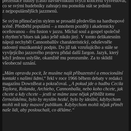
prezentace hudby (často návštěvníkům svých koncertů vysvětloval,
co se svými hudebníky zahraje) mu pomohla stát se jedním
z nejpopulárnějších jazzmenů.
Se svým přímočarým stylem se prosadil především na hardbopové
scéně. Předběhl populární – a mnohem později i akademicky
oceňovanou – éru fusion v jazzu. Míchal soul a gospel společně
s rhythm’n’blues tak jako ještě nikdo jiný. V tomto delikatesním
nápoji nechyběl Cannonballův charakteristický, oduševněle
radostný muzikantský podpis. Do již tak vzrušujícího a stále se
vyvíjejícího jazzového projevu přidal další žargon. Jazyk, který
když jednou uslyšíte, okamžitě mu porozumíte. Za to sklidil
všeobecné uznání.
„
Mám opravdu pocit, že musíme najít příbuzenství a emocionální
kontakt s našimi lidmi
,“ řekl v roce 1966 během debaty v redakci
magazínu DownBeat a pokračoval.
„A pokud jde o hudbu Cecila
Taylora, Rolanda, Archieho, Cannonballa, nebo koho chcete, jak
chcete a kdy chcete – jestli se máme zase nějak přiblížit tomu
černošskému, bylo by myslím hezké, bylo by ideální, kdybychom
mohli mít taky masové publikum. Kdybychom mohli nějak přimět
naše lidi, aby poslouchali, co děláme.“