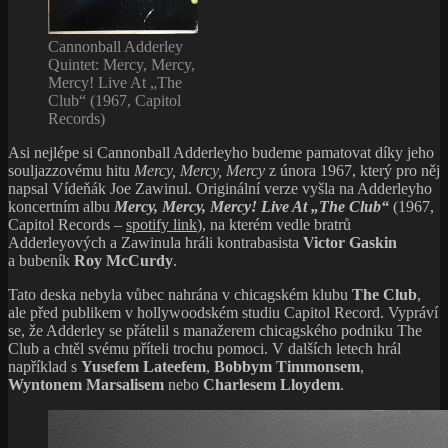
Cannonball Adderley
Quintet: Mercy, Mercy,
Mercy! Live At „The
Club“ (1967, Capitol
Records)
Asi nejlépe si Cannonball Adderleyho budeme pamatovat díky jeho
souljazzovému hitu
Mercy, Mercy, Mercy
z února 1967, který pro něj
napsal Vídeňák Joe Zawinul. Originální verze vyšla na Adderleyho
koncertním albu
Mercy, Mercy, Mercy! Live At „The Club“
(1967,
Capitol Records –
spotify link
), na kterém vedle bratrů
Adderleyových a Zawinula hráli kontrabasista
Victor Gaskin
a bubeník
Roy McCurdy
.
Tato deska nebyla vůbec nahrána v chicagském klubu
The Club
,
ale před publikem v hollywoodském studiu Capitol Record. Vypráví
se, že Adderley se přátelil s manažerem chicagského podniku The
Club a chtěl svému příteli trochu pomoci. V dalších letech hrál
například s
Yusefem Lateefem
,
Bobbym Timmonsem
,
Wyntonem Marsalisem
nebo
Charlesem Lloydem
.