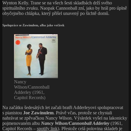
Wynton Kelly. Trane se na všech šesti skladbách drží svého
spirituálního zvuku. Naopak Cannonball zní, jako by hrál pro úplně
obyčejného chlápka, který přišel unavený po šichtě domů.
Spolupráce se Zawinulem, alba jako večírek
Nancy
Wilson/Cannonball
Adderley (1961,
Capitol Records)
Na začátku šedesátých let začali bratři Adderleyovi spolupracovat
s pianistou
Joe Zawinulem
. Právě včas, protože se chystali
nahrávat se zpěvačkou Nancy Wilson. Výsledek vyšel na lakonicky
pojmenovaném albu
Nancy Wilson/Cannonball Adderley
(1961,
Capitol Records –
spotify link
). Přestože celá polovina skladeb je