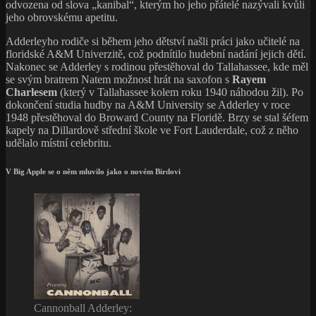
odvozena od slova „kanibal“, kterým ho jeho přátelé nazývali kvůli
jeho obrovskému apetitu.
Adderleyho rodiče si během jeho dětství našli práci jako učitelé na
floridské A&M Univerzitě, což podnítilo hudební nadání jejich dětí.
Nakonec se Adderley s rodinou přestěhoval do Tallahassee, kde měl
se svým bratrem Natem možnost hrát na saxofon s
Rayem
Charlesem
(který v Tallahassee kolem roku 1940 náhodou žil). Po
dokončení studia hudby na A&M University se Adderley v roce
1948 přestěhoval do Broward County na Floridě. Brzy se stal šéfem
kapely na Dillardově střední škole ve Fort Lauderdale, což z něho
udělalo místní celebritu.
V Big Apple se o něm mluvilo jako o novém Birdovi
Cannonball Adderley: