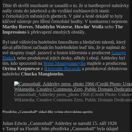
Tihle tři skvělí muzikanti se zasadili o to, že si hardbopové nahrávky
našly cestu do jukeboxů a do vysílání rozhlasových stanic
v černošských městských ghettech. V páté a šesté dekádě to byly
klíčové nástroje pro šíření černošské hudby. V konkurenci nejenom
Marthy Reeves
,
Muddyho Waterse
,
Howlin‘ Wolfa
nebo
The
Impressions
k překvapení mnohých obstály.
Byl také vášnivým hudebním fanouškem a hledačem talentů, který
dával příležitost začínajícím hudebníkům buď tím, že je najímal do
své skupiny (např. jazzový a fusion klávesista a producent
George
Duke
), nebo produkoval jejich desky, někdy i obojí. Adderley byl
tím, kdo upozornil na
Wese Montgomeryho
majitele a producenta
Orrina Keepnewse
z
Riverside Records
a produkoval debutovou
nahrávku
Chucka Mangioneho
.
Cannonball_Adderley press_photo 1966 (Credit Photo: Unkno
Wikimedia, Creative Commons Zero, Public Domain Dedicatio
Přezdívku „Cannonball“ získal díky svému obrovskému apetitu
Julian Edwin „Cannonball“ Adderley se narodil 15. září 1928
v Tampě na Floridě. Jeho přezdívka „Cannonball“ byla údajně