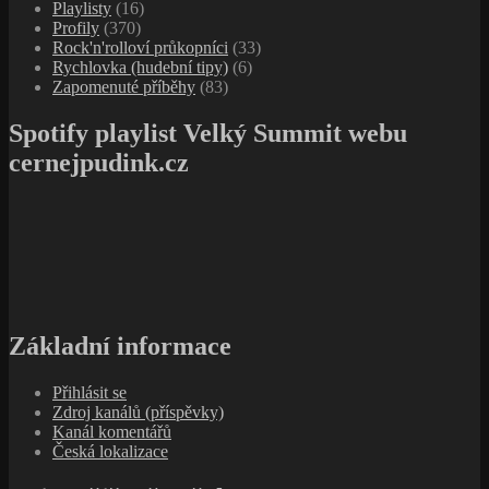
Playlisty
(16)
Profily
(370)
Rock'n'rolloví průkopníci
(33)
Rychlovka (hudební tipy)
(6)
Zapomenuté příběhy
(83)
Spotify playlist Velký Summit webu
cernejpudink.cz
Základní informace
Přihlásit se
Zdroj kanálů (příspěvky)
Kanál komentářů
Česká lokalizace