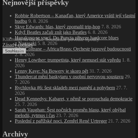
Nejnovější příspěvky
Robbie Robertson – Kanaďan, který Americe vrátil její vlastní
hudbu
9. 8. 2026
Skye Edwards: hlas, který zpomalil trip‑hop
7. 8. 2026
Když Beatles začali znít jako Beatles
6. 8. 2026
Hanakuso se vrací. Do Puncta přiveze hardcore blues
Kliknutím na tlačítko 'Souhlasím' povolíte Spotify
z Nagasaki
5. 8. 2026
Zásady cookies
John Coltrane – Africa/Brass: Orchestr jazzové budoucnosti
Souhlasím
2. 8. 2026
Henry Lowther: trumpetista, který nemusel stát vpředu
1. 8.
2026
Lenny Kaye: Na Bowery je skoro pět
31. 7. 2026
Thundercat mění baskytaru v osobní nervovou soustavu
29.
7. 2026
Rychlovka #6: šest skladeb mezi pamětí a pohybem
27. 7.
2026
Dead Kennedys: Kabaret, v němž se porouchala demokracie
25. 7. 2026
Sarah Vaughan: Šest nočních proměn hlasu, který ohýbal
melodii, rytmus i čas
23. 7. 2026
Poslední z pařížské noci. Zemřel René Urtreger
21. 7. 2026
Archivy