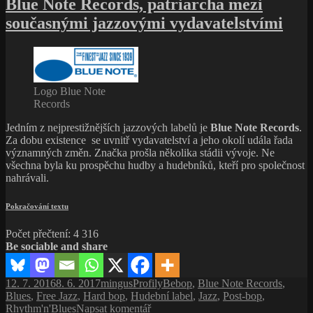
Blue Note Records, patriarcha mezi
názvem
současnými jazzovými vydavatelstvími
Creed
Taylor,
člověk
za
vším
tím
Logo Blue Note
jazzem
Records
Jedním z nejprestižnějších jazzových labelů je
Blue Note Records
.
Za dobu existence se uvnitř vydavatelství a jeho okolí udála řada
významných změn. Značka prošla několika stádii vývoje. Ne
všechna byla ku prospěchu hudby a hudebníků, kteří pro společnost
nahrávali.
Blue
Pokračování textu
Note
Records,
patriarcha
Počet přečtení:
4 316
mezi
Be sociable and share
současnými
jazzovými
vydavatelstvími
Publikováno:
Autor:
Rubriky:
Štítky:
12. 7. 2016
8. 6. 2017
mingus
Profily
Bebop
,
Blue Note Records
,
Blues
,
Free Jazz
,
Hard bop
,
Hudební label
,
Jazz
,
Post-bop
,
pro
Rhythm'n'Blues
Napsat komentář