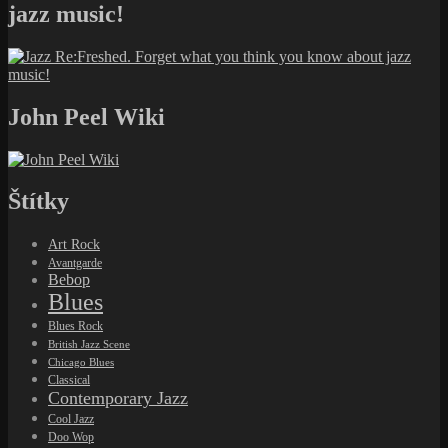
jazz music!
John Peel Wiki
Štítky
Art Rock
Avantgarde
Bebop
Blues
Blues Rock
British Jazz Scene
Chicago Blues
Classical
Contemporary Jazz
Cool Jazz
Doo Wop