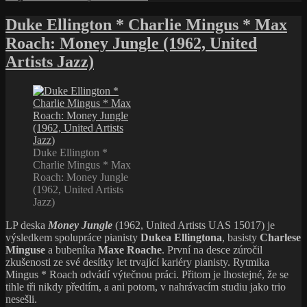
text
s
Duke Ellington * Charlie Mingus * Max
názvem
Roach: Money Jungle (1962, United
Blue
Note
Artists Jazz)
Records,
patriarcha
mezi
současnými
jazzovými
vydavatelstvími
Duke Ellington *
Charlie Mingus * Max
Roach: Money Jungle
(1962, United Artists
Jazz)
LP deska
Money Jungle
(1962, United Artists UAS 15017) je
výsledkem spolupráce pianisty
Dukea Ellingtona
, basisty
Charlese
Minguse
a bubeníka
Maxe Roache
. První na desce zúročil
zkušenosti ze své desítky let trvající kariéry pianisty. Rytmika
Mingus * Roach odvádí výtečnou práci. Přitom je lhostejné, že se
tihle tři nikdy předtím, a ani potom, v nahrávacím studiu jako trio
nesešli.