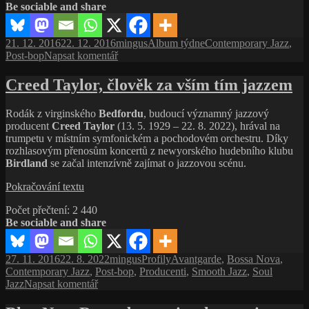
Be sociable and share
View
From
Here
Publikováno:
Autor:
Rubriky:
Štítky:
21. 12. 2016
22. 12. 2016
mingus
Album týdne
Contemporary Jazz
,
(2013,
pro
Post-bop
Napsat komentář
Jazz
text
Village)
s
Creed Taylor, člověk za vším tím jazzem
názvem
Kyle
Rodák z virginského
Bedfordu
, budoucí významný jazzový
Eastwood:
producent
Creed Taylor
(13. 5. 1929 – 22. 8. 2022), hrával na
The
trumpetu v místním symfonickém a pochodovém orchestru. Díky
View
rozhlasovým přenosům koncertů z newyorského hudebního klubu
From
Birdland
se začal intenzívně zajímat o jazzovou scénu.
Here
(2013,
Creed
Pokračování textu
Jazz
Taylor,
Village)
Počet přečtení:
2 440
člověk
Be sociable and share
za
vším
tím
Publikováno:
Autor:
Rubriky:
Štítky:
27. 11. 2016
22. 8. 2022
mingus
Profily
Avantgarde
,
Bossa Nova
,
jazzem
Contemporary Jazz
,
Post-bop
,
Producenti
,
Smooth Jazz
,
Soul
pro
Jazz
Napsat komentář
text
s