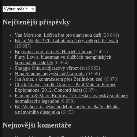
Archivy
Nejčtenější příspěvky
Van Morrison: Léčivá hra pro unavenou duši
(26 844)
Isle of Wight 1970: Labutí píseň éry velkých festivalů
(15 987)
Bojovnice proti otroctví Harriet Tubman
(7 451)
Furry Lewis, bluesman ve službách memphiských
komunálních služeb
(6 974)
Shuggie Otis, acidjazzový věrozvěst
(6 963)
Nina Simone, nejvyšší kněžka soulu
(6 958)
Jan Arnet, s kontrabasem přes Berlínskou zeď
(6 878)
Chick Corea – Eddie Gomez – Paul Motian: Further
Explorations (2012, Concord Jazz)
(6 874)
Flamingo & Marie Rottrová ’75: československý soul mezi
normalizací a legendou
(6 858)
Bill Withers, úspěšná hudební kariéra mlékaře, dělníka
a námořního důstojníka
(6 453)
Nejnovější komentáře