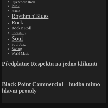
Psychedelic Rock
Punk
Reggae
Rhythm'n'Blues
Rock
Rock'n'Roll
Rockabilly
Soul
Soul Jazz
Swing
World Music
Předplatné Respektu na jedno kliknutí
Black Point Commercial – hudba mimo
hlavní proudy