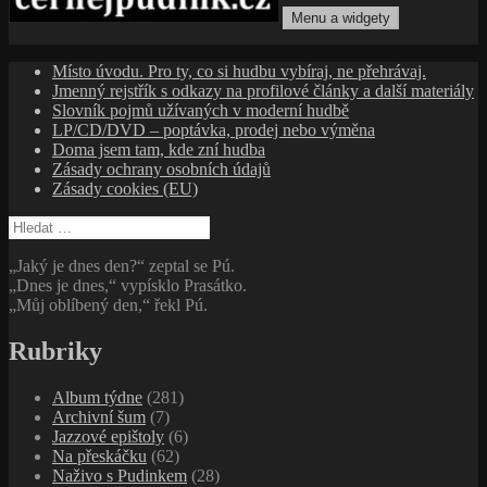
Menu a widgety
cernejpudink.cz
Hudební magazín o zapomenutých příbězích, jazzu, alternativě
Místo úvodu. Pro ty, co si hudbu vybíraj, ne přehrávaj.
a albech s hlubším kontextem
Jmenný rejstřík s odkazy na profilové články a další materiály
Slovník pojmů užívaných v moderní hudbě
LP/CD/DVD – poptávka, prodej nebo výměna
Doma jsem tam, kde zní hudba
Zásady ochrany osobních údajů
Zásady cookies (EU)
Vyhledávání
„Jaký je dnes den?“ zeptal se Pú.
„Dnes je dnes,“ vypísklo Prasátko.
„Můj oblíbený den,“ řekl Pú.
Rubriky
Album týdne
(281)
Archivní šum
(7)
Jazzové epištoly
(6)
Na přeskáčku
(62)
Naživo s Pudinkem
(28)