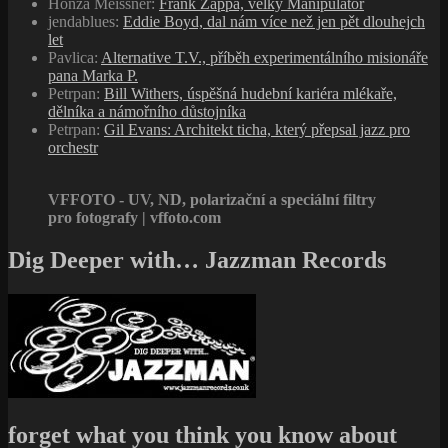
Honza Meissner
:
Frank Zappa, velký Manipulátor
jendablues
:
Eddie Boyd, dal nám více než jen pět dlouhejch
let
Pavlica
:
Alternative T.V., příběh experimentálního misionáře
pana Marka P.
Petrpan
:
Bill Withers, úspěšná hudební kariéra mlékaře,
dělníka a námořního důstojníka
Petrpan
:
Gil Evans: Architekt ticha, který přepsal jazz pro
orchestr
VFFOTO - UV, ND, polarizační a speciální filtry
pro fotografy | vffoto.com
Dig Deeper with… Jazzman Records
forget what you think you know about