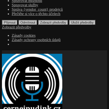
Spravovat možnosti
Spravovat služby
Správa {vendor_count} prodejců
Přečtěte si více o těchto účelech
Přijmout
Odmítnout
Zobrazit předvolby
Uložit předvolby
Zobrazit předvolby
Zásady cookies
Zásady ochrany osobních údajů
Přejít
k
obsahu
webu