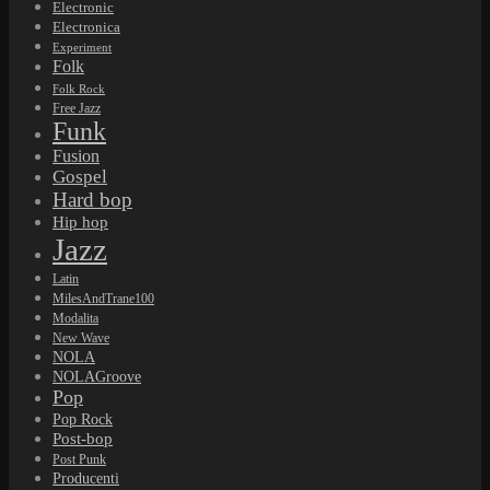
Electronic
Electronica
Experiment
Folk
Folk Rock
Free Jazz
Funk
Fusion
Gospel
Hard bop
Hip hop
Jazz
Latin
MilesAndTrane100
Modalita
New Wave
NOLA
NOLAGroove
Pop
Pop Rock
Post-bop
Post Punk
Producenti