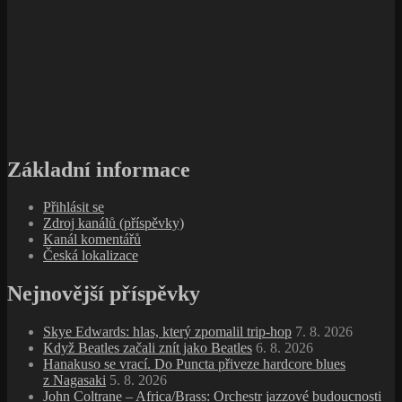
Základní informace
Přihlásit se
Zdroj kanálů (příspěvky)
Kanál komentářů
Česká lokalizace
Nejnovější příspěvky
Skye Edwards: hlas, který zpomalil trip‑hop
7. 8. 2026
Když Beatles začali znít jako Beatles
6. 8. 2026
Hanakuso se vrací. Do Puncta přiveze hardcore blues
z Nagasaki
5. 8. 2026
John Coltrane – Africa/Brass: Orchestr jazzové budoucnosti