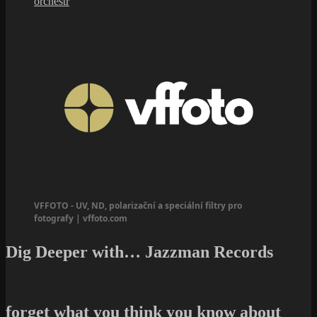
orchestr
VFFOTO - UV, ND, polarizační a speciální filtry pro
fotografy | vffoto.com
Dig Deeper with… Jazzman Records
forget what you think you know about