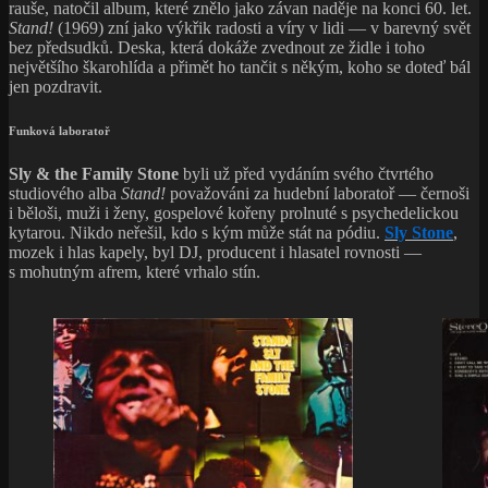
rauše, natočil album, které znělo jako závan naděje na konci 60. let.
Stand!
(1969) zní jako výkřik radosti a víry v lidi — v barevný svět
bez předsudků. Deska, která dokáže zvednout ze židle i toho
největšího škarohlída a přimět ho tančit s někým, koho se doteď bál
jen pozdravit.
Funková laboratoř
Sly & the Family Stone
byli už před vydáním svého čtvrtého
studiového alba
Stand!
považováni za hudební laboratoř — černoši
i běloši, muži i ženy, gospelové kořeny prolnuté s psychedelickou
kytarou. Nikdo neřešil, kdo s kým může stát na pódiu.
Sly Stone
,
mozek i hlas kapely, byl DJ, producent i hlasatel rovnosti —
s mohutným afrem, které vrhalo stín.