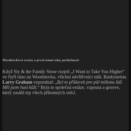
Woodstocková extáze a první temné stíny pochybnosti
Když Sly & the Family Stone rozjeli „I Want to Take You Higher“
ve čtyři ráno na Woodstocku, všichni návštěvníci stáli. Baskytarista
Larry Graham
vzpomínal: „
Byl to přídavek pro půl milionu lidí.
Měl jsem husí kůži
.“ Byla to společná extáze, vzpoura a groove,
který zasáhl tep všech přítomných srdcí.