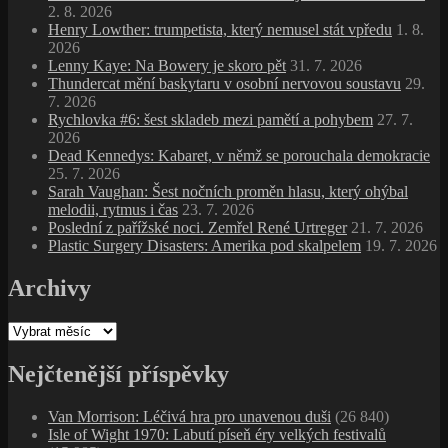
2. 8. 2026
Henry Lowther: trumpetista, který nemusel stát vpředu
1. 8.
2026
Lenny Kaye: Na Bowery je skoro pět
31. 7. 2026
Thundercat mění baskytaru v osobní nervovou soustavu
29.
7. 2026
Rychlovka #6: šest skladeb mezi pamětí a pohybem
27. 7.
2026
Dead Kennedys: Kabaret, v němž se porouchala demokracie
25. 7. 2026
Sarah Vaughan: Šest nočních proměn hlasu, který ohýbal
melodii, rytmus i čas
23. 7. 2026
Poslední z pařížské noci. Zemřel René Urtreger
21. 7. 2026
Plastic Surgery Disasters: Amerika pod skalpelem
19. 7. 2026
Archivy
Archivy
Nejčtenější příspěvky
Van Morrison: Léčivá hra pro unavenou duši
(26 840)
Isle of Wight 1970: Labutí píseň éry velkých festivalů