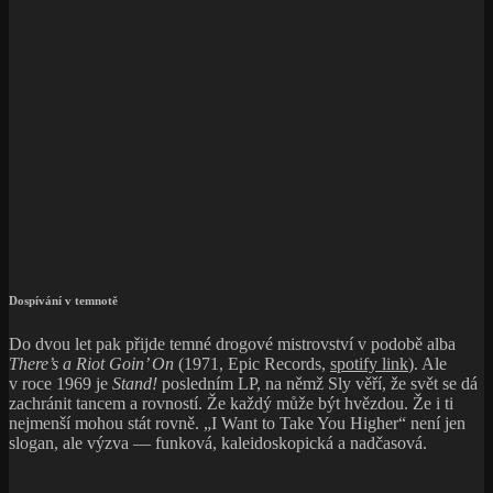
Dospívání v temnotě
Do dvou let pak přijde temné drogové mistrovství v podobě alba
There’s a Riot Goin’ On
(1971, Epic Records,
spotify link
). Ale
v roce 1969 je
Stand!
posledním LP, na němž Sly věří, že svět se dá
zachránit tancem a rovností. Že každý může být hvězdou. Že i ti
nejmenší mohou stát rovně. „I Want to Take You Higher“ není jen
slogan, ale výzva — funková, kaleidoskopická a nadčasová.