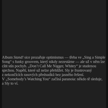
Album
Stand!
sice prozařuje optimismus — třeba ve „Sing a Simple
Song“ s funky groovem, který nikdy nezestárne — ale už v něm lze
cítit stín pochyb. „Don’t Call Me Nigger, Whitey“ je studenou
sprchou. Napětí, které už nelze přehlížet. Sly je frustrovaný
z nekončících rasových předsudků bez jasného řešení.
V „Somebody’s Watching You“ začíná paranoia: někdo tě sleduje,
a Sly to ví.