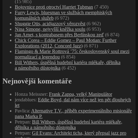
(15 985)
Bojovnice proti otroctví Harriet Tubman
(7 450)
Furry Lewis, bluesman ve službách memphiských
komunálních služeb
(6 972)
Shuggie Otis, acidjazzový věrozvěst
(6 962)
Nina Simone, nejvyšší kněžka soulu
(6 953)
Jan Arnet, s kontrabasem přes Berlínskou zeď
(6 874)
Chick Corea – Eddie Gomez – Paul Motian: Further
Explorations (2012, Concord Jazz)
(6 871)
Flamingo & Marie Rottrová ’75: československý soul mezi
normalizací a legendou
(6 854)
Bill Withers, úspěšná hudební kariéra mlékaře, dělníka
a námořního důstojníka
(6 452)
Nejnovější komentáře
Honza Meissner
:
Frank Zappa, velký Manipulátor
jendablues
:
Eddie Boyd, dal nám více než jen pět dlouhejch
let
Pavlica
:
Alternative T.V., příběh experimentálního misionáře
pana Marka P.
Petrpan
:
Bill Withers, úspěšná hudební kariéra mlékaře,
dělníka a námořního důstojníka
Petrpan
:
Gil Evans: Architekt ticha, který přepsal jazz pro