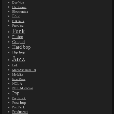
Doo Wop
Electronic
Electronica
Folk
Folk Rock
Free Jazz
Funk
Fusion
Gospel
Hard bop
Hip hop
Jazz
Latin
MilesAndTrane100
Modalita
New Wave
NOLA
NOLAGroove
Pop
Pop Rock
Post-bop
Post Punk
Producenti