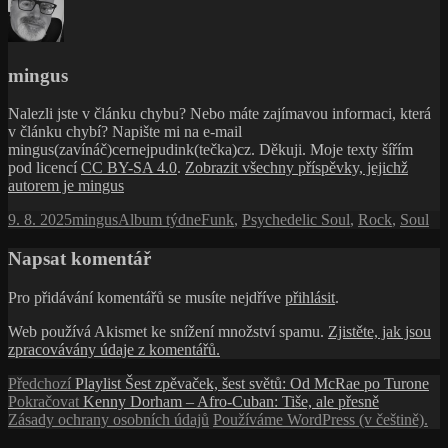
mingus
Nalezli jste v článku chybu? Nebo máte zajímavou informaci, která
v článku chybí? Napište mi na e-mail
mingus(zavínáč)cernejpudink(tečka)cz. Děkuji. Moje texty šířím
pod licencí
CC BY-SA 4.0
.
Zobrazit všechny příspěvky, jejichž
autorem je mingus
Publikováno:
Autor:
Rubriky:
Štítky:
9. 8. 2025
mingus
Album týdne
Funk
,
Psychedelic Soul
,
Rock
,
Soul
Napsat komentář
Pro přidávání komentářů se musíte nejdříve
přihlásit
.
Web používá Akismet ke snížení množství spamu.
Zjistěte, jak jsou
zpracovávány údaje z komentářů.
Navigace
Předchozí
Předchozí
Playlist Šest zpěvaček, šest světů: Od McRae po Turone
příspěvek:
Následující
Pokračovat
Kenny Dorham – Afro-Cuban: Tiše, ale přesně
pro
příspěvek:
Zásady ochrany osobních údajů
Používáme WordPress (v češtině).
příspěvek