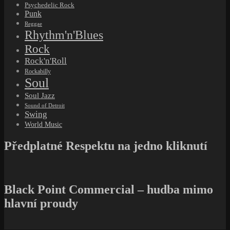
Psychedelic Rock
Punk
Reggae
Rhythm'n'Blues
Rock
Rock'n'Roll
Rockabilly
Soul
Soul Jazz
Sound of Detroit
Swing
World Music
Předplatné Respektu na jedno kliknutí
Black Point Commercial – hudba mimo
hlavní proudy