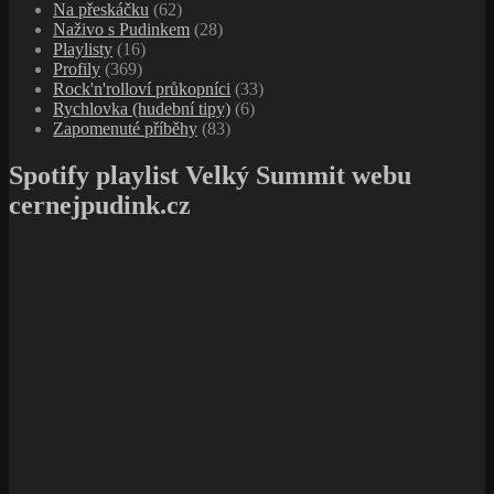
Na přeskáčku
(62)
Naživo s Pudinkem
(28)
Playlisty
(16)
Profily
(369)
Rock'n'rolloví průkopníci
(33)
Rychlovka (hudební tipy)
(6)
Zapomenuté příběhy
(83)
Spotify playlist Velký Summit webu
cernejpudink.cz