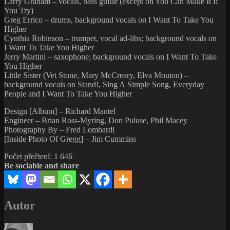
Larry Graham – vocals, bass guitar (except on You Can Make It If
You Try)
Greg Errico – drums, background vocals on I Want To Take You
Higher
Cynthia Robinson – trumpet, vocal ad-libs; background vocals on
I Want To Take You Higher
Jerry Martini – saxophone; background vocals on I Want To Take
You Higher
Little Sister (Vet Stone, Mary McCreary, Elva Mouton) –
background vocals on Stand!, Sing A Simple Song, Everyday
People and I Want To Take You Higher
Design [Album] – Richard Mantel
Engineer – Brian Ross-Myring, Don Puluse, Phil Macey
Photography By – Fred Lombardi
[Inside Photo Of Gregg] – Jim Cummins
Počet přečtení:
1 646
Be sociable and share
Autor