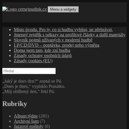
Přejít
k
Menu a widgety
obsahu
cernejpudink.cz
Hudební magazín o zapomenutých příbězích, jazzu, alternativě
webu
a albech s hlubším kontextem
Místo úvodu. Pro ty, co si hudbu vybíraj, ne přehrávaj.
Jmenný rejstřík s odkazy na profilové články a další materiály
Slovník pojmů užívaných v moderní hudbě
LP/CD/DVD – poptávka, prodej nebo výměna
Doma jsem tam, kde zní hudba
Zásady ochrany osobních údajů
Zásady cookies (EU)
Vyhledávání
„Jaký je dnes den?“ zeptal se Pú.
„Dnes je dnes,“ vypísklo Prasátko.
„Můj oblíbený den,“ řekl Pú.
Rubriky
Album týdne
(281)
Archivní šum
(7)
Jazzové epištoly
(6)