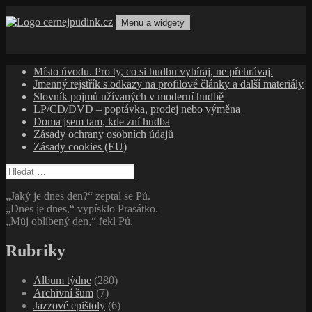
Přejít
k
Menu a widgety
obsahu
cernejpudink.cz
Hudební magazín o zapomenutých příbězích, jazzu, alternativě
webu
a albech s hlubším kontextem
Místo úvodu. Pro ty, co si hudbu vybíraj, ne přehrávaj.
Jmenný rejstřík s odkazy na profilové články a další materiály
Slovník pojmů užívaných v moderní hudbě
LP/CD/DVD – poptávka, prodej nebo výměna
Doma jsem tam, kde zní hudba
Zásady ochrany osobních údajů
Zásady cookies (EU)
Vyhledávání
„Jaký je dnes den?“ zeptal se Pú.
„Dnes je dnes,“ vypísklo Prasátko.
„Můj oblíbený den,“ řekl Pú.
Rubriky
Album týdne
(280)
Archivní šum
(7)
Jazzové epištoly
(6)