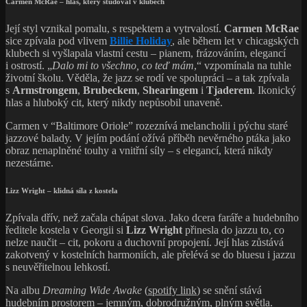
Carmen McRae – hlas, který studoval v klubech
Její styl vznikal pomalu, s respektem a vytrvalostí.
Carmen McRae
sice zpívala pod vlivem
Billie Holiday
, ale během let v chicagských
klubech si vyšlapala vlastní cestu – pianem, frázováním, elegancí
i ostrostí. „
Dalo mi to všechno, co teď mám
,“ vzpomínala na tuhle
životní školu. Věděla, že jazz se rodí ve spolupráci – a tak zpívala
s
Armstrongem
,
Brubeckem
,
Shearingem
i
Tjaderem
. Ikonický
hlas a hluboký cit, který nikdy nepůsobil unaveně.
Carmen v “Baltimore Oriole” rozeznívá melancholii i pýchu staré
jazzové balady. V jejím podání ožívá příběh nevěrného ptáka jako
obraz nenaplněné touhy a vnitřní síly – s elegancí, která nikdy
nezestárne.
Lizz Wright – klidná síla z kostela
Zpívala dřív, než začala chápat slova. Jako dcera faráře a hudebního
ředitele kostela v Georgii si
Lizz Wright
přinesla do jazzu to, co
nelze naučit – cit, pokoru a duchovní propojení. Její hlas zůstává
zakotvený v kostelních harmoniích, ale přelévá se do bluesu i jazzu
s neuvěřitelnou lehkostí.
Na albu
Dreaming Wide Awake
(
spotify link
) se snění stává
hudebním prostorem – jemným, dobrodružným, plným světla.