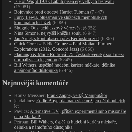
Isle of Wight 1970: Labutí píseň éry velkých festivalů
(15 981)
Bojovnice proti otroctví Harriet Tubman
(7 447)
Furry Lewis, bluesman ve službách memphiských
komunálních služeb
(6 969)
Shuggie Otis, acidjazzový věrozvěst
(6 952)
Nina Simone, nejvyšší kněžka soulu
(6 947)
Jan Arnet, s kontrabasem přes Berlínskou zeď
(6 867)
Chick Corea – Eddie Gomez – Paul Motian: Further
Explorations (2012, Concord Jazz)
(6 866)
Flamingo & Marie Rottrová ’75: československý soul mezi
normalizací a legendou
(6 845)
Bill Withers, úspěšná hudební kariéra mlékaře, dělníka
a námořního důstojníka
(6 446)
Nejnovější komentáře
Honza Meissner
:
Frank Zappa, velký Manipulátor
jendablues
:
Eddie Boyd, dal nám více než jen pět dlouhejch
let
Pavlica
:
Alternative T.V., příběh experimentálního misionáře
pana Marka P.
Petrpan
:
Bill Withers, úspěšná hudební kariéra mlékaře,
dělníka a námořního důstojníka