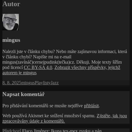
Autor
mingus
Nalezli jste v článku chybu? Nebo máte zajímavou informaci, která
v článku chybí? Napište mi na e-mail
mingus(zavínáč)cernejpudink(tečka)cz. Děkuji. Moje texty šířím
pod licencí
CC BY-SA 4.0
.
Zobrazit všechny příspěvky, jejichž
autorem je mingus
Publikováno:
Autor:
Rubriky:
Štítky:
8. 8. 2025
mingus
Playlisty
Jazz
Napsat komentář
Pro přidávání komentářů se musíte nejdříve
přihlásit
.
Web používá Akismet ke snížení množství spamu.
Zjistěte, jak jsou
zpracovávány údaje z komentářů.
Navigace
Předchozí
Předchozí
Flaco Jiménez: Ikona tex-mex zvuku a pán