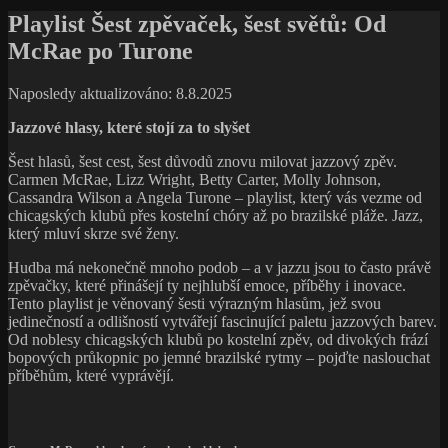
Playlist Šest zpěvaček, šest světů: Od
McRae po Turone
Naposledy aktualizováno: 8.8.2025
Jazzové hlasy, které stojí za to slyšet
Šest hlasů, šest cest, šest důvodů znovu milovat jazzový zpěv.
Carmen McRae, Lizz Wright, Betty Carter, Molly Johnson,
Cassandra Wilson a Angela Turone – playlist, který vás vezme od
chicagských klubů přes kostelní chóry až po brazilské pláže. Jazz,
který mluví skrze své ženy.
Hudba má nekonečně mnoho podob – a v jazzu jsou to často právě
zpěvačky, které přinášejí ty nejhlubší emoce, příběhy i inovace.
Tento playlist je věnovaný šesti výrazným hlasům, jež svou
jedinečností a odlišností vytvářejí fascinující paletu jazzových barev.
Od noblesy chicagských klubů po kostelní zpěv, od divokých frází
bopových průkopnic po jemné brazilské rytmy – pojďte naslouchat
příběhům, které vyprávějí.