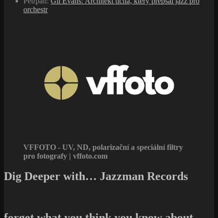
Petrpan
:
Gil Evans: Architekt ticha, který přepsal jazz pro
orchestr
VFFOTO - UV, ND, polarizační a speciální filtry
pro fotografy | vffoto.com
Dig Deeper with… Jazzman Records
forget what you think you know about