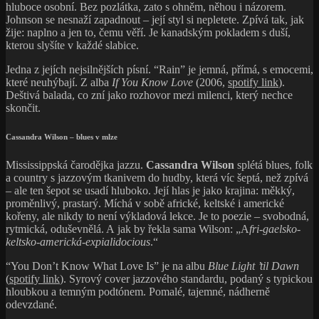
hluboce osobní. Bez pozlátka, zato s ohněm, něhou i názorem.
Johnson se nesnaží zapadnout – její styl si nepletete. Zpívá tak, jak
žije: naplno a jen to, čemu věří. Je kanadským pokladem s duší,
kterou slyšíte v každé slabice.
Jedna z jejích nejsilnějších písní. “Rain” je jemná, přímá, s emocemi,
které neuhýbají. Z alba
If You Know Love
(2006,
spotify link
).
Deštivá balada, co zní jako rozhovor mezi milenci, který nechce
skončit.
Cassandra Wilson – blues v mlze
Mississippská čarodějka jazzu.
Cassandra Wilson
splétá blues, folk
a country s jazzovým tkanivem do hudby, která víc šeptá, než zpívá
– ale ten šepot se usadí hluboko. Její hlas je jako krajina: měkký,
proměnlivý, prastarý. Míchá v sobě africké, keltské i americké
kořeny, ale nikdy to není výkladová lekce. Je to poezie – svobodná,
rytmická, oduševnělá. A jak by řekla sama Wilson: „A
fri-gaelsko-
keltsko-americká-expialidocious
.“
“You Don’t Know What Love Is” je na albu
Blue Light ’til Dawn
(
spotify link
). Syrový cover jazzového standardu, podaný s typickou
hloubkou a temným podtónem. Pomalé, tajemné, nádherně
odevzdané.