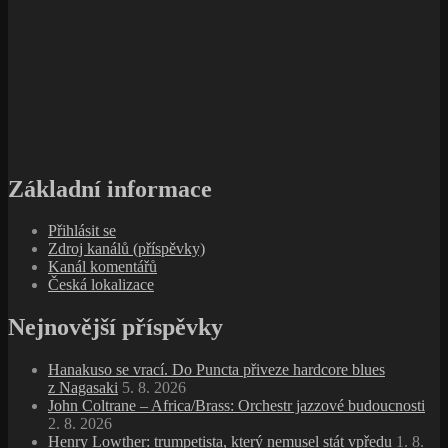
Základní informace
Přihlásit se
Zdroj kanálů (příspěvky)
Kanál komentářů
Česká lokalizace
Nejnovější příspěvky
Hanakuso se vrací. Do Puncta přiveze hardcore blues
z Nagasaki
5. 8. 2026
John Coltrane – Africa/Brass: Orchestr jazzové budoucnosti
2. 8. 2026
Henry Lowther: trumpetista, který nemusel stát vpředu
1. 8.