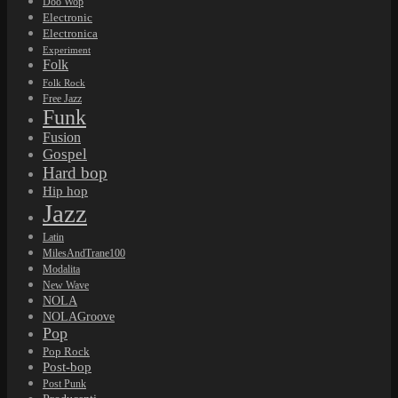
Doo Wop
Electronic
Electronica
Experiment
Folk
Folk Rock
Free Jazz
Funk
Fusion
Gospel
Hard bop
Hip hop
Jazz
Latin
MilesAndTrane100
Modalita
New Wave
NOLA
NOLAGroove
Pop
Pop Rock
Post-bop
Post Punk