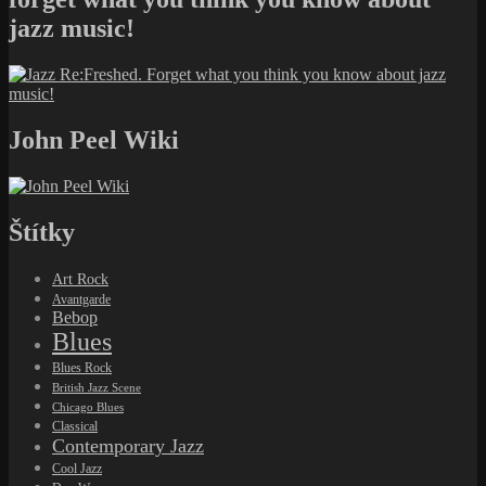
jazz music!
John Peel Wiki
Štítky
Art Rock
Avantgarde
Bebop
Blues
Blues Rock
British Jazz Scene
Chicago Blues
Classical
Contemporary Jazz
Cool Jazz