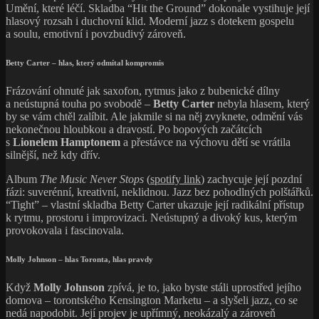
Umění, které léčí. Skladba “Hit the Ground” dokonale vystihuje její
hlasový rozsah i duchovní klid. Moderní jazz s dotekem gospelu
a soulu, emotivní i povzbudivý zároveň.
Betty Carter – hlas, který odmítal kompromis
Frázování ohnuté jak saxofon, rytmus jako z bubenické dílny
a neústupná touha po svobodě –
Betty Carter
nebyla hlasem, který
by se vám chtěl zalíbit. Ale jakmile si na něj zvyknete, odmění vás
nekonečnou hloubkou a dravostí. Po bopových začátcích
s
Lionelem Hamptonem
a přestávce na výchovu dětí se vrátila
silnější, než kdy dřív.
Album
The Music Never Stops
(
spotify link
) zachycuje její pozdní
fázi: suverénní, kreativní, neklidnou. Jazz bez pohodlných polštářků.
“Tight” – vlastní skladba Betty Carter ukazuje její radikální přístup
k rytmu, prostoru i improvizaci. Neústupný a divoký kus, kterým
provokovala i fascinovala.
Molly Johnson – hlas Toronta, hlas pravdy
Když
Molly Johnson
zpívá, je to, jako byste stáli uprostřed jejího
domova – torontského Kensington Marketu – a slyšeli jazz, co se
nedá napodobit. Její projev je upřímný, neokázalý a zároveň