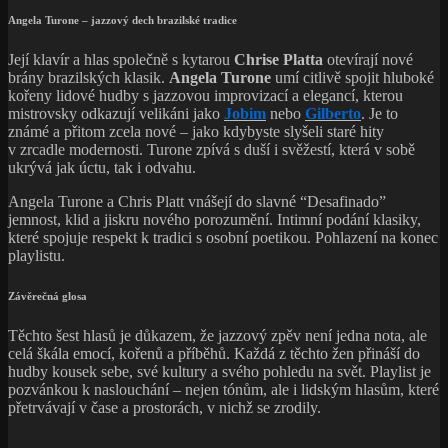
Angela Turone – jazzový dech brazilské tradice
Její klavír a hlas společně s kytarou
Chrise Platta
otevírají nové
brány brazilských klasik.
Angela Turone
umí citlivě spojit hluboké
kořeny lidové hudby s jazzovou improvizací a elegancí, kterou
mistrovsky odkazují velikáni jako
Jobim
nebo
Gilberto
. Je to
známé a přitom zcela nové – jako kdybyste slyšeli staré hity
v zrcadle modernosti. Turone zpívá s duší i svěžestí, která v sobě
ukrývá jak úctu, tak i odvahu.
Angela Turone a Chris Platt vnášejí do slavné “Desafinado”
jemnost, klid a jiskru nového porozumění. Intimní podání klasiky,
které spojuje respekt k tradici s osobní poetikou. Pohlazení na konec
playlistu.
Závěrečná glosa
Těchto šest hlasů je důkazem, že jazzový zpěv není jedna nota, ale
celá škála emocí, kořenů a příběhů. Každá z těchto žen přináší do
hudby kousek sebe, své kultury a svého pohledu na svět. Playlist je
pozvánkou k naslouchání – nejen tónům, ale i lidským hlasům, které
přetrvávají v čase a prostorách, v nichž se zrodily.