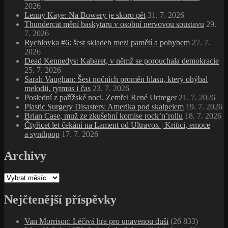
2026
Lenny Kaye: Na Bowery je skoro pět
31. 7. 2026
Thundercat mění baskytaru v osobní nervovou soustavu
29.
7. 2026
Rychlovka #6: šest skladeb mezi pamětí a pohybem
27. 7.
2026
Dead Kennedys: Kabaret, v němž se porouchala demokracie
25. 7. 2026
Sarah Vaughan: Šest nočních proměn hlasu, který ohýbal
melodii, rytmus i čas
23. 7. 2026
Poslední z pařížské noci. Zemřel René Urtreger
21. 7. 2026
Plastic Surgery Disasters: Amerika pod skalpelem
19. 7. 2026
Brian Case, muž ze zkušební komise rock’n’rollu
18. 7. 2026
Čtyřicet let čekání na Lament od Ultravox | Kritici, emoce
a synthpop
17. 7. 2026
Archivy
Archivy
Nejčtenější příspěvky
Van Morrison: Léčivá hra pro unavenou duši
(26 833)