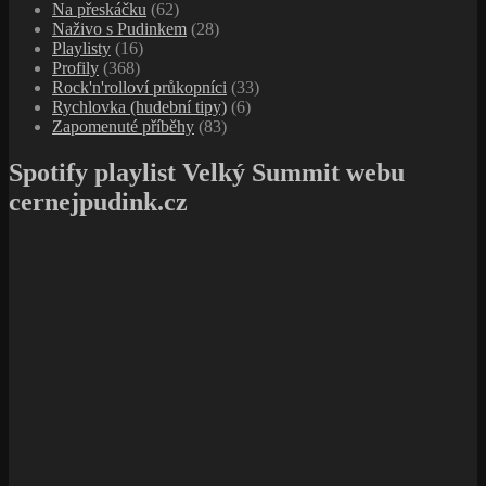
Na přeskáčku
(62)
Naživo s Pudinkem
(28)
Playlisty
(16)
Profily
(368)
Rock'n'rolloví průkopníci
(33)
Rychlovka (hudební tipy)
(6)
Zapomenuté příběhy
(83)
Spotify playlist Velký Summit webu
cernejpudink.cz