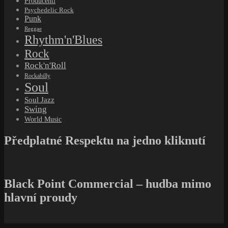
Producenti
Psychedelic Rock
Punk
Reggae
Rhythm'n'Blues
Rock
Rock'n'Roll
Rockabilly
Soul
Soul Jazz
Swing
World Music
Předplatné Respektu na jedno kliknutí
Black Point Commercial – hudba mimo
hlavní proudy