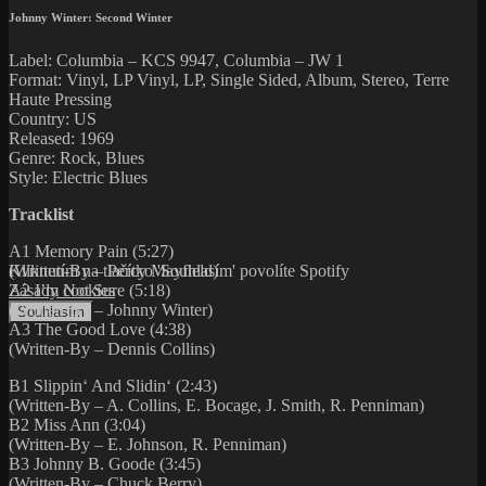
Johnny Winter: Second Winter
Label: Columbia – KCS 9947, Columbia – JW 1
Format: Vinyl, LP Vinyl, LP, Single Sided, Album, Stereo, Terre
Haute Pressing
Country: US
Released: 1969
Genre: Rock, Blues
Style: Electric Blues
Tracklist
A1 Memory Pain (5:27)
Kliknutím na tlačítko 'Souhlasím' povolíte Spotify
(Written-By – Percy Mayfield)
Zásady cookies
A2 I’m Not Sure (5:18)
(Written-By – Johnny Winter)
Souhlasím
A3 The Good Love (4:38)
(Written-By – Dennis Collins)
B1 Slippin‘ And Slidin‘ (2:43)
(Written-By – A. Collins, E. Bocage, J. Smith, R. Penniman)
B2 Miss Ann (3:04)
(Written-By – E. Johnson, R. Penniman)
B3 Johnny B. Goode (3:45)
(Written-By – Chuck Berry)