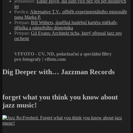
jendablues
:
Eddie Boyd, dal nám více než jen pět dlouhejch
let
Pavlica
:
Alternative T.V., příběh experimentálního misionáře
pana Marka P.
Petrpan
:
Bill Withers, úspěšná hudební kariéra mlékaře,
dělníka a námořního důstojníka
Petrpan
:
Gil Evans: Architekt ticha, který přepsal jazz pro
orchestr
VFFOTO - UV, ND, polarizační a speciální filtry
pro fotografy | vffoto.com
Dig Deeper with… Jazzman Records
forget what you think you know about
jazz music!