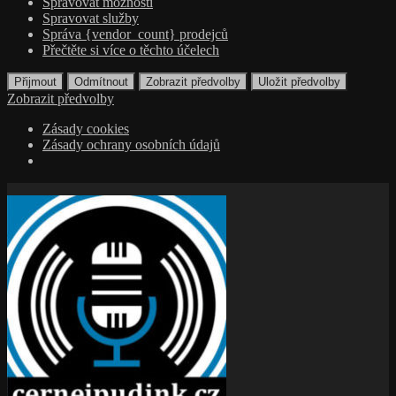
Spravovat možnosti
Spravovat služby
Správa {vendor_count} prodejců
Přečtěte si více o těchto účelech
Přijmout
Odmítnout
Zobrazit předvolby
Uložit předvolby
Zobrazit předvolby
Zásady cookies
Zásady ochrany osobních údajů
Přejít
k
obsahu
webu