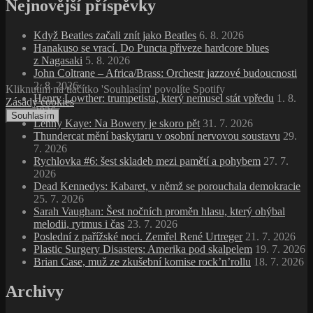
Nejnovější příspěvky
Když Beatles začali znít jako Beatles
6. 8. 2026
Hanakuso se vrací. Do Puncta přiveze hardcore blues
z Nagasaki
5. 8. 2026
John Coltrane – Africa/Brass: Orchestr jazzové budoucnosti
2. 8. 2026
Kliknutím na tlačítko 'Souhlasím' povolíte Spotify
Henry Lowther: trumpetista, který nemusel stát vpředu
1. 8.
Zásady cookies
2026
Souhlasím
Lenny Kaye: Na Bowery je skoro pět
31. 7. 2026
Thundercat mění baskytaru v osobní nervovou soustavu
29.
7. 2026
Rychlovka #6: šest skladeb mezi pamětí a pohybem
27. 7.
2026
Dead Kennedys: Kabaret, v němž se porouchala demokracie
25. 7. 2026
Sarah Vaughan: Šest nočních proměn hlasu, který ohýbal
melodii, rytmus i čas
23. 7. 2026
Poslední z pařížské noci. Zemřel René Urtreger
21. 7. 2026
Plastic Surgery Disasters: Amerika pod skalpelem
19. 7. 2026
Brian Case, muž ze zkušební komise rock’n’rollu
18. 7. 2026
Archivy