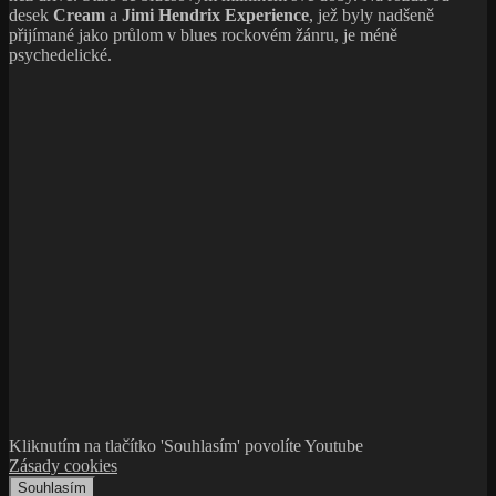
desek
Cream
a
Jimi Hendrix Experience
, jež byly nadšeně
přijímané jako průlom v blues rockovém žánru, je méně
psychedelické.
Kliknutím na tlačítko 'Souhlasím' povolíte Youtube
Zásady cookies
Souhlasím