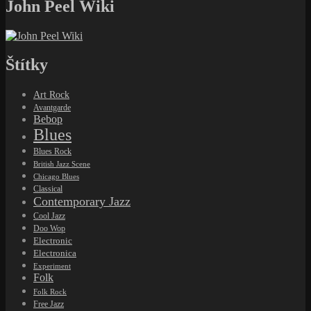
John Peel Wiki
Štítky
Art Rock
Avantgarde
Bebop
Blues
Blues Rock
British Jazz Scene
Chicago Blues
Classical
Contemporary Jazz
Cool Jazz
Doo Wop
Electronic
Electronica
Experiment
Folk
Folk Rock
Free Jazz