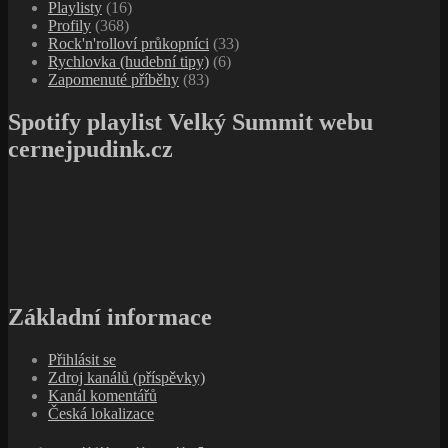
Playlisty
(16)
Profily
(368)
Rock'n'rolloví průkopníci
(33)
Rychlovka (hudební tipy)
(6)
Zapomenuté příběhy
(83)
Spotify playlist Velký Summit webu
cernejpudink.cz
Základní informace
Přihlásit se
Zdroj kanálů (příspěvky)
Kanál komentářů
Česká lokalizace