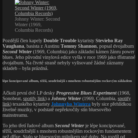
Johnny Winter: Second
Winter (1969,
Columbia Records)
Pozdější člen kapely
Double Trouble
kytaristy
Stevieho Ray
Vaughana
, basista z Austinu
Tommy Shannon
, popsal dvojalbum
Second Winter
(1969, Columbia) jako základní kámen žánru power
blues. Jeho původní vinylová edice vyšla v roce 1969 jako třístranné
dvojalbum. Na čtvrté straně nebyly vylisované žádné záznamy
skladeb – byla prázdná.
lépe koncipované album, těžší, soudržnější s mnohem robustnějším rockovým základem
Ačkoli první dvě LP desky
Progressive Blues Experiment
(1968,
Sonobeat,
spotify link
) a
Johnny Winter
(1969, Columbia,
spotify
link
) texaského kytaristy
Johnnyho Wintera
byly sice přehlídkou
živelné muziky, v podstatě nepřekročily stín bluesového
mainstreamu.
To jeho třetí řadové album
Second Winter
je lépe koncipované,
těžší, soudržnější s mnohem robustnějším rockovým fundamentem
než dříve. Stalo se bluesovým milníkem své doby. Na rozdíl od