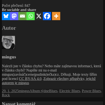
Počet přečtení:
847
Be sociable and share
Autor
mingus
Nalezli jste v článku chybu? Nebo máte zajímavou informaci, která
v článku chybí? Napište mi na e-mail
mingus(zavínáč)cernejpudink(tečka)cz. Děkuji. Moje texty šířím
pod licencí
CC BY-SA 4.0
.
Zobrazit všechny příspěvky, jejichž
autorem je mingus
Publikováno:
Autor:
Rubriky:
Štítky:
29. 1. 2025
mingus
Album týdne
Blues
,
Electric Blues
,
Power Blues
,
Rock
Napsat komentář