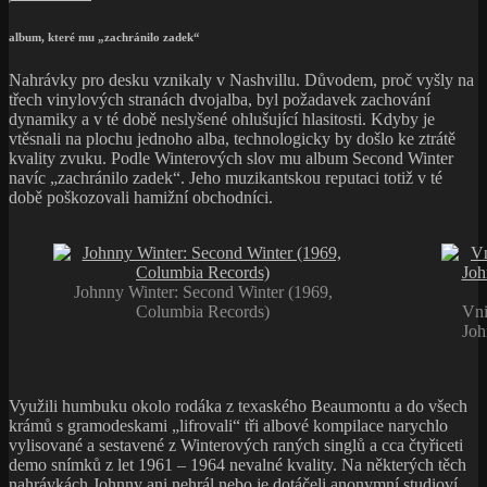
album, které mu „zachránilo zadek“
Nahrávky pro desku vznikaly v Nashvillu. Důvodem, proč vyšly na
třech vinylových stranách dvojalba, byl požadavek zachování
dynamiky a v té době neslyšené ohlušující hlasitosti. Kdyby je
vtěsnali na plochu jednoho alba, technologicky by došlo ke ztrátě
kvality zvuku. Podle Winterových slov mu album Second Winter
navíc „zachránilo zadek“. Jeho muzikantskou reputaci totiž v té
době poškozovali hamižní obchodníci.
Johnny Winter: Second Winter (1969,
Columbia Records)
Vni
Joh
Využili humbuku okolo rodáka z texaského Beaumontu a do všech
krámů s gramodeskami „lifrovali“ tři albové kompilace narychlo
vylisované a sestavené z Winterových raných singlů a cca čtyřiceti
demo snímků z let 1961 – 1964 nevalné kvality. Na některých těch
nahrávkách Johnny ani nehrál nebo je dotáčeli anonymní studioví