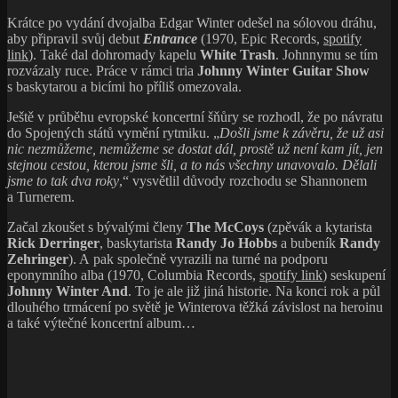
Krátce po vydání dvojalba Edgar Winter odešel na sólovou dráhu,
aby připravil svůj debut
Entrance
(1970, Epic Records,
spotify
link
). Také dal dohromady kapelu
White Trash
. Johnnymu se tím
rozvázaly ruce. Práce v rámci tria
Johnny Winter Guitar Show
s baskytarou a bicími ho příliš omezovala.
Ještě v průběhu evropské koncertní šňůry se rozhodl, že po návratu
do Spojených států vymění rytmiku. „
Došli jsme k závěru, že už asi
nic nezmůžeme, nemůžeme se dostat dál, prostě už není kam jít, jen
stejnou cestou, kterou jsme šli, a to nás všechny unavovalo. Dělali
jsme to tak dva roky
,“ vysvětlil důvody rozchodu se Shannonem
a Turnerem.
Začal zkoušet s bývalými členy
The McCoys
(zpěvák a kytarista
Rick Derringer
, baskytarista
Randy Jo Hobbs
a bubeník
Randy
Zehringer
). A pak společně vyrazili na turné na podporu
eponymního alba (1970, Columbia Records,
spotify link
) seskupení
Johnny Winter And
. To je ale již jiná historie. Na konci rok a půl
dlouhého trmácení po světě je Winterova těžká závislost na heroinu
a také výtečné koncertní album…