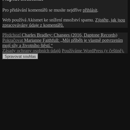
Pro přidávání komentářů se musíte nejdříve
přihlásit
.
Web používá Akismet ke snížení množství spamu.
Zjistěte, jak jsou
zpracovávány údaje z komentářů.
Navigace
Předchozí
Předchozí
Charles Bradley: Changes (2016, Daptone Records)
příspěvek:
Následující
Pokračovat
Marianne Faithfull: „Můj příběh je vlastně potvrzením
pro
příspěvek:
mojí síly a životního štěstí.“
příspěvek
Zásady ochrany osobních údajů
Používáme WordPress (v češtině).
Spravovat souhlas