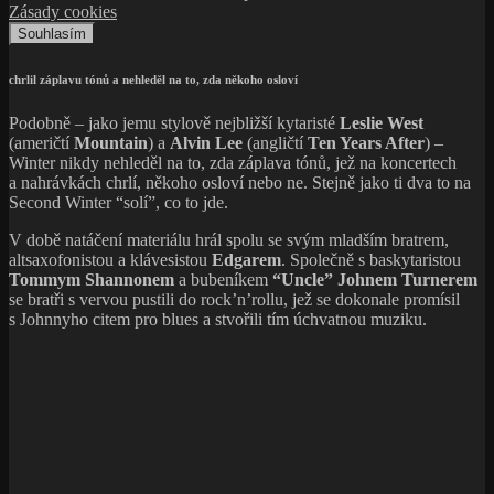
Zásady cookies
Souhlasím
chrlil záplavu tónů a nehleděl na to, zda někoho osloví
Podobně – jako jemu stylově nejbližší kytaristé
Leslie West
(američtí
Mountain
) a
Alvin Lee
(angličtí
Ten Years After
) –
Winter nikdy nehleděl na to, zda záplava tónů, jež na koncertech
a nahrávkách chrlí, někoho osloví nebo ne. Stejně jako ti dva to na
Second Winter “solí”, co to jde.
V době natáčení materiálu hrál spolu se svým mladším bratrem,
altsaxofonistou a klávesistou
Edgarem
. Společně s baskytaristou
Tommym Shannonem
a bubeníkem
“Uncle” Johnem Turnerem
se bratři s vervou pustili do rock’n’rollu, jež se dokonale promísil
s Johnnyho citem pro blues a stvořili tím úchvatnou muziku.