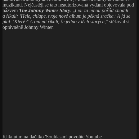
muzikanti. Nejčastěji se tato neautorizovaná vydání objevovala pod
názvem
The Johnny Winter Story
. „
Lidi za mnou pořád chodili
a říkali: ‘Hele, chlape, tvoje nové album je pěkná sračka.’ A já se
ptal: ‘Které?’ A oni mi říkali, že jedno z těch starých
,“ stěžoval si
oprávněně Johnny Winter.
Kliknutím na tlačítko 'Souhlasím' povolíte Youtube