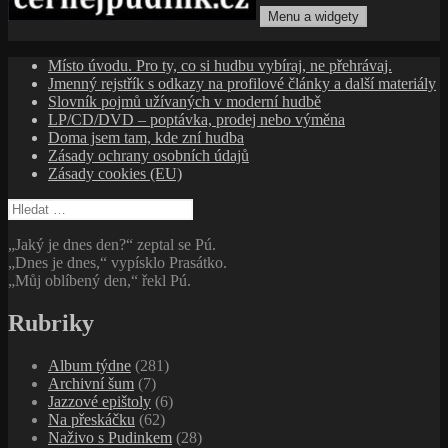
Menu a widgety
cernejpudink.cz
Hudební magazín o zapomenutých příbězích, jazzu, alternativě
Místo úvodu. Pro ty, co si hudbu vybíraj, ne přehrávaj.
a albech s hlubším kontextem
Jmenný rejstřík s odkazy na profilové články a další materiály
Slovník pojmů užívaných v moderní hudbě
LP/CD/DVD – poptávka, prodej nebo výměna
Doma jsem tam, kde zní hudba
Zásady ochrany osobních údajů
Zásady cookies (EU)
Vyhledávání
„Jaký je dnes den?“ zeptal se Pú.
„Dnes je dnes,“ vypísklo Prasátko.
„Můj oblíbený den,“ řekl Pú.
Rubriky
Album týdne
(281)
Archivní šum
(7)
Jazzové epištoly
(6)
Na přeskáčku
(62)
Naživo s Pudinkem
(28)