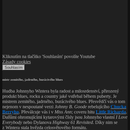
Kliknutím na tlačítko 'Souhlasím' povolíte Youtube
Zásady cookies
Souhlasím
mistr zemitého, jadrného, burácivého blues
Hudba Johnnyho Wintera byla radost a milosrdenství, přirozený
produkt blues, rocku a country jaké vstřebal během puberty. Je
mistrem zemitého, jadrného, burácivého blues. Přesvědčí vás o tom
nejenom v nespoutané verzi
Johnny B. Goode
rebelujícího
Chucka
Berryho
. Převálcuje vás i v
Miss Ann
; coveru hitu
Little Richarda
.
Dalšími ohromujícími kytarovými čísly jsou Johnnyho vlastní
I Love
Everybody
nebo Dylanova
Highway 61 Revisited
. Díky nim se
z Wintera stala hvězda celosvětového formátu.