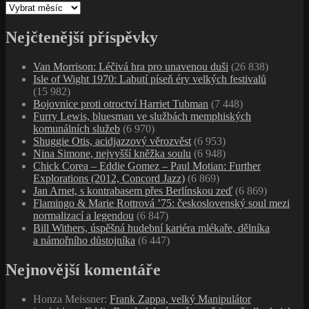
Archivy
Nejčtenější příspěvky
Van Morrison: Léčivá hra pro unavenou duši
(26 838)
Isle of Wight 1970: Labutí píseň éry velkých festivalů
(15 982)
Bojovnice proti otroctví Harriet Tubman
(7 448)
Furry Lewis, bluesman ve službách memphiských
komunálních služeb
(6 970)
Shuggie Otis, acidjazzový věrozvěst
(6 953)
Nina Simone, nejvyšší kněžka soulu
(6 948)
Chick Corea – Eddie Gomez – Paul Motian: Further
Explorations (2012, Concord Jazz)
(6 869)
Jan Arnet, s kontrabasem přes Berlínskou zeď
(6 869)
Flamingo & Marie Rottrová ’75: československý soul mezi
normalizací a legendou
(6 847)
Bill Withers, úspěšná hudební kariéra mlékaře, dělníka
a námořního důstojníka
(6 447)
Nejnovější komentáře
Honza Meissner
:
Frank Zappa, velký Manipulátor