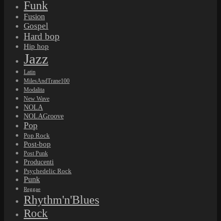
Funk
Fusion
Gospel
Hard bop
Hip hop
Jazz
Latin
MilesAndTrane100
Modalita
New Wave
NOLA
NOLAGroove
Pop
Pop Rock
Post-bop
Post Punk
Producenti
Psychedelic Rock
Punk
Reggae
Rhythm'n'Blues
Rock