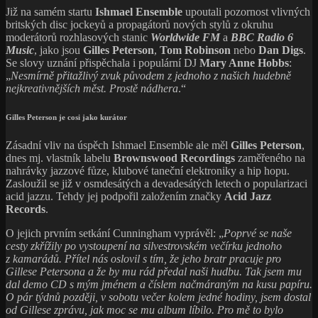
Již na samém startu
Ishmael Ensemble
upoutali pozornost vlivných
britských disc jockeyů a propagátorů nových stylů z okruhu
moderátorů rozhlasových stanic
Worldwide FM
a
BBC Radio 6
Music
, jako jsou
Gilles Peterson
,
Tom Robinson
nebo
Dan Digs
.
Se slovy uznání přispěchala i populární DJ
Mary Anne Hobbs
:
„
Nesmírně přitažlivý zvuk původem z jednoho z našich hudebně
nejkreativnějších měst. Prostě nádhera
.“
Gilles Peterson je cosi jako kurátor
Zásadní vliv na úspěch Ishmael Ensemble ale měl
Gilles Peterson
,
dnes mj. vlastník labelu
Brownswood Recordings
zaměřeného na
nahrávky jazzové fůze, klubové taneční elektroniky a hip hopu.
Zasloužil se již v osmdesátých a devadesátých letech o popularizaci
acid jazzu. Tehdy jej podpořil založením značky
Acid Jazz
Records
.
O jejich prvním setkání Cunningham vyprávěl: „
Poprvé se naše
cesty zkřížily po vystoupení na silvestrovském večírku jednoho
z kamarádů. Přítel nás oslovil s tím, že jeho bratr pracuje pro
Gillese Petersona a že by mu rád předal naši hudbu. Tak jsem mu
dal demo CD s mým jménem a číslem načmáraným na kusu papíru.
O pár týdnů později, v sobotu večer kolem jedné hodiny, jsem dostal
od Gillese zprávu, jak moc se mu album líbilo. Pro mě to bylo