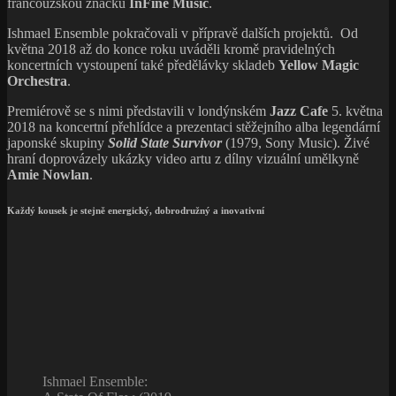
francouzskou značku
InFiné Music
.
Ishmael Ensemble pokračovali v přípravě dalších projektů. Od
května 2018 až do konce roku uváděli kromě pravidelných
koncertních vystoupení také předělávky skladeb
Yellow Magic
Orchestra
.
Premiérově se s nimi představili v londýnském
Jazz Cafe
5. května
2018 na koncertní přehlídce a prezentaci stěžejního alba legendární
japonské skupiny
Solid State Survivor
(1979, Sony Music). Živé
hraní doprovázely ukázky video artu z dílny vizuální umělkyně
Amie Nowlan
.
Každý kousek je stejně energický, dobrodružný a inovativní
Ishmael Ensemble: