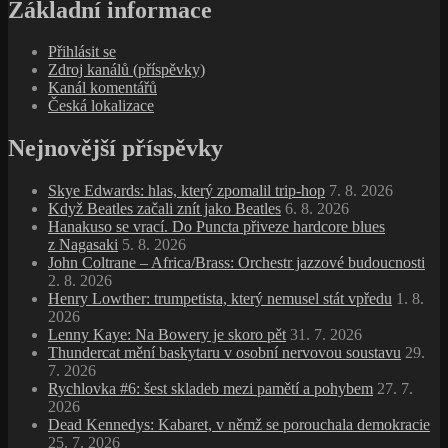
Základní informace
Přihlásit se
Zdroj kanálů (příspěvky)
Kanál komentářů
Česká lokalizace
Nejnovější příspěvky
Skye Edwards: hlas, který zpomalil trip‑hop
7. 8. 2026
Když Beatles začali znít jako Beatles
6. 8. 2026
Hanakuso se vrací. Do Puncta přiveze hardcore blues
z Nagasaki
5. 8. 2026
John Coltrane – Africa/Brass: Orchestr jazzové budoucnosti
2. 8. 2026
Henry Lowther: trumpetista, který nemusel stát vpředu
1. 8.
2026
Lenny Kaye: Na Bowery je skoro pět
31. 7. 2026
Thundercat mění baskytaru v osobní nervovou soustavu
29.
7. 2026
Rychlovka #6: šest skladeb mezi pamětí a pohybem
27. 7.
2026
Dead Kennedys: Kabaret, v němž se porouchala demokracie
25. 7. 2026