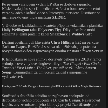
Po prvním vinylovém vydání EP alba se doslova zaprášilo.
Následovala jeho speciální edice rozšířená o bonusové koncertní
verze skladeb a krátké video s Peteovým interview. Distribuce se
ujal respektovaný indie magazín
XLR8R
.
V té době se k základnímu kvartetu připojila vokalistka a pianistka
Holly Wellington
(aka
Holysseus Fly
). Díky ní se Pete mohl
seznámit s jejími přáteli z kapel
Snazzback
a
Waldo’s Gift
.
Dalšími posilami byli klávesista
Chris Hillier
a hráč na perkuse
Jackson Lapes
. Rozšířená sestava okamžitě zahájila práce na
nových nahrávkách inspirovaných okolím Bristolu a řekou
Severn
.
K fanouškům se nové snímky dostávaly během léta 2018 v rámci
sedmipalcové vinylové singlové trilogie
The Chapel
/
Full Circle
,
Tunnels
/
First Light
a
The River
, pro níž se vžil název
Severn
Songs
. Cunningham za tím účelem založil stejnojmenné
vydavatelství.
Remixy pro DJ Carla Craiga a koncertní přehlídka k uctění Yellow Magic Orchestra
Současně s tím přišla nabídka na zajímavou spolupráci od
detroitského techno producenta a DJ
Carla Craiga
. Naverboval
kapelu, aby zremixovali jeho klubový projekt
The Melody
pro