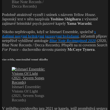
Blue Note Records /
Decca Records)
Podobně atraktivně vyzněl i snímek s názvem
Yellow House
.
Japonský text v něm nazpívala
Yoshino Shigihara
z výsostně
zajímavé bristolské psych-jazzové kapely
Yama Warashi
.
Nikoho nepřekvapilo, když se Ishmael Ensemble, společně
s
dalšími novými britskými jazzovými hvězdami
, zúčastnili příprav
netrpělivě vyhlížené antologie
Blue Note Re:imagined 2020
(2020,
Blue Note Records / Decca Records). Přispěli na ni coverem
Search
For Peace
– duchovního skvostu pianisty
McCoye Tynera
.
vize světla, emocionálně temné skladby
Ishmael Ensemble:
Visions Of Light
(2021, Severn Songs
Records)
V průběhu covidového jara 2021 se kapela, jejíž proměnlivá sestava