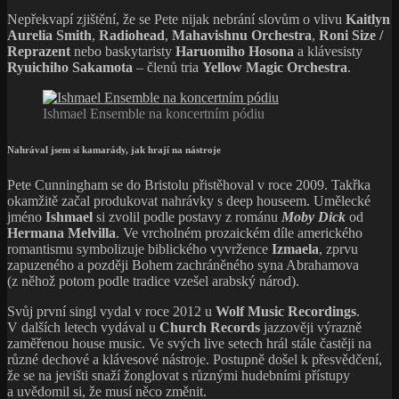
Nepřekvapí zjištění, že se Pete nijak nebrání slovům o vlivu
Kaitlyn
Aurelia Smith
,
Radiohead
,
Mahavishnu Orchestra
,
Roni Size /
Reprazent
nebo baskytaristy
Haruomiho Hosona
a klávesisty
Ryuichiho Sakamota
– členů tria
Yellow Magic Orchestra
.
Ishmael Ensemble na koncertním pódiu
Nahrával jsem si kamarády, jak hrají na nástroje
Pete Cunningham se do Bristolu přistěhoval v roce 2009. Takřka
okamžitě začal produkovat nahrávky s deep houseem. Umělecké
jméno
Ishmael
si zvolil podle postavy z románu
Moby Dick
od
Hermana Melvilla
. Ve vrcholném prozaickém díle amerického
romantismu symbolizuje biblického vyvržence
Izmaela
, zprvu
zapuzeného a později Bohem zachráněného syna Abrahamova
(z něhož potom podle tradice vzešel arabský národ).
Svůj první singl vydal v roce 2012 u
Wolf Music Recordings
.
V dalších letech vydával u
Church Records
jazzověji výrazně
zaměřenou house music. Ve svých live setech hrál stále častěji na
různé dechové a klávesové nástroje. Postupně došel k přesvědčení,
že se na jevišti snaží žonglovat s různými hudebními přístupy
a uvědomil si, že musí něco změnit.