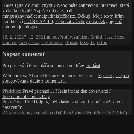
Nalezli jste v článku chybu? Nebo máte zajímavou informaci, která
v článku chybí? Napište mi na e-mail
mingus(zavínáč)cernejpudink(tečka)cz. Děkuji. Moje texty šířím
pod licencí
CC BY-SA 4.0
.
Zobrazit všechny příspěvky, jejichž
autorem je mingus
Publikováno:
Autor:
Rubriky:
Štítky:
16. 2. 2021
7. 12. 2021
mingus
Profily
Ambient
,
British Jazz Scene
,
Contemporary Jazz
,
Electronica
,
House
,
Jazz
,
Trip Hop
Napsat komentář
Pro přidávání komentářů se musíte nejdříve
přihlásit
.
Web používá Akismet ke snížení množství spamu.
Zjistěte, jak jsou
zpracovávány údaje z komentářů.
Navigace
Předchozí
Předchozí
Právě přichází… Mezinárodní den coververzí /
příspěvek:
International Covers Day
pro
Následující
Pokračovat
Eric Dolphy, měl vlastní styl, zvuk a hrál s úžasným
příspěvek
příspěvek:
nasazením
Zásady ochrany osobních údajů
Používáme WordPress (v češtině).