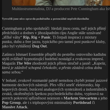
Multiinstrumentalista, DJ a producent Pete Cunningham aka Is
Vytvořili jsme něco opravdu podnětného a potenciálně nepředvídatelného
Cunningham a jeho spoluhráči hledali jinou cestu, než jejich přímý
předchůdci a dodnes v jihozápadním cípu Anglie stále uznávané
„těžké váhy“
Rip, Rig + Panic
. Ti čerpali inspiraci z mixtury
punku, dubu a free jazzu, typického pro tamní post punkové kluby,
jako byl vyhlášený
Dug Out
.
Zatímco Ishmael Ensemble přispěli do pestrého ostrovního kadlubu
stylů zvláštně hypnotizující hudební nostalgií a zvukovou impresí.
Magazín
The Wire
zhodnotil jejich přínos stručně a jasně: „
Kapela,
která je zdánlivě schopná čehokoliv, a přesto zůstává celou dobu
sama sebou
.“
V bohaté, zvukově rozmanité paletě nemohou chybět jemné jazzové
harmonie dechových nástrojů. Přes vířící smršť elektroniky, hip
hopových dronů, burácení analogových syntezátorů a industriálních
zvuků, okořeněných špetkou psychedelického dubu, vyplouvá na
povrch pokrevní spřízněnost nejenom s
Markem Stewartem
a jeho
Pop Group
, ale i s triphopovými minimalisty
Portishead
či
Massive Attack
.