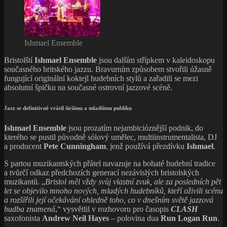
Ishmael Ensemble
Bristolští
Ishmael Ensemble
jsou dalším střípkem v kaleidoskopu
současného britského jazzu. Bravurním způsobem stvořili úžasně
fungující originální koktejl hudebních stylů a zařadili se mezi
absolutní špičku na současné ostrovní jazzové scéně.
Jazz se definitivně vrátil širšímu a mladšímu publiku
Ishmael Ensemble
jsou prozatím nejambicióznější podnik, do
kterého se pustil původně sólový umělec, multiinstrumentalista, DJ
a producent
Pete Cunningham
, jenž používá přezdívku
Ishmael
.
S partou muzikantských přátel navazuje na bohaté hudební tradice
a tvůrčí odkaz předchozích generací nezávislých bristolských
muzikantů. „
Bristol měl vždy svůj vlastní zvuk, ale za posledních pět
let se objevilo mnoho nových, mladých hudebníků, kteří oživili scénu
a rozšířili její očekávání ohledně toho, co v dnešním světě jazzová
hudba znamená
,“ vysvětlil v rozhovoru pro časopis
CLASH
saxofonista
Andrew Neil Hayes
– polovina dua
Run Logan Run
.