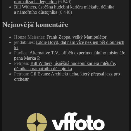
normalizací a legendou
(6 849)
Bill Withers, úspěšná hudební kariéra mlékaře, dělníka
a námořního důstojníka
(6 448)
Nejnovější komentáře
Honza Meissner
:
Frank Zappa, velký Manipulátor
jendablues
:
Eddie Boyd, dal nám více než jen pět dlouhejch
let
Pavlica
:
Alternative T.V., příběh experimentálního misionáře
pana Marka P.
Petrpan
:
Bill Withers, úspěšná hudební kariéra mlékaře,
dělníka a námořního důstojníka
Petrpan
:
Gil Evans: Architekt ticha, který přepsal jazz pro
orchestr