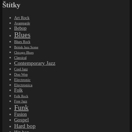
Štítky
Art Rock
Avantgarde
Bebop
Blues
Blues Rock
British Jazz Scene
Chicago Blues
Classical
Contemporary Jazz
Cool Jazz
Doo Wop
Electronic
Electronica
Folk
Folk Rock
Free Jazz
Funk
Fusion
Gospel
Hard bop
Hip hop