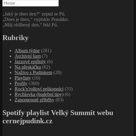
Vyhledávání
„Jaký je dnes den?“ zeptal se Pú.
„Dnes je dnes,“ vypísklo Prasátko.
„Můj oblíbený den,“ řekl Pú.
Rubriky
Album týdne
(281)
Archivní šum
(7)
Jazzové epištoly
(6)
Na přeskáčku
(62)
Naživo s Pudinkem
(28)
Playlisty
(16)
Profily
(369)
Rock'n'rolloví průkopníci
(33)
Rychlovka (hudební tipy)
(6)
Zapomenuté příběhy
(83)
Spotify playlist Velký Summit webu
cernejpudink.cz