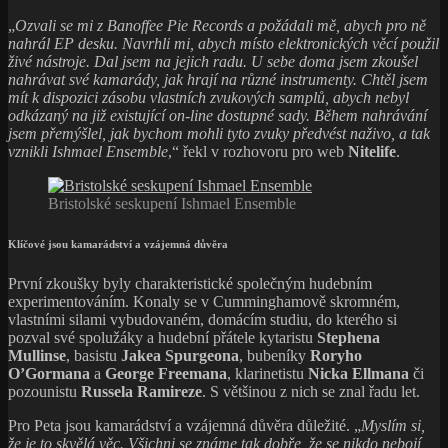
„
Ozvali se mi z Banoffee Pie Records a požádali mě, abych pro ně
nahrál EP desku. Navrhli mi, abych místo elektronických věcí použil
živé nástroje. Dal jsem na jejich radu. U sebe doma jsem zkoušel
nahrávat své kamarády, jak hrají na různé instrumenty. Chtěl jsem
mít k dispozici zásobu vlastních zvukových samplů, abych nebyl
odkázaný na již existující on-line dostupné sady. Během nahrávání
jsem přemýšlel, jak bychom mohli tyto zvuky předvést naživo, a tak
vznikli Ishmael Ensemble
,“ řekl v rozhovoru pro web
Nitelife
.
Bristolské seskupení Ishmael Ensemble
Klíčové jsou kamarádství a vzájemná důvěra
První zkoušky byly charakteristické společným hudebním
experimentováním. Konaly se v Cumminghamově skromném,
vlastními silami vybudovaném, domácím studiu, do kterého si
pozval své spolužáky a hudební přátele kytaristu
Stephena
Mullinse
, basistu
Jakea Spurgeona
, bubeníky
Roryho
O’Gormana
a
George Freemana
, klarinetistu
Nicka Ellmana
či
pozounistu
Russela Ramireze
. S většinou z nich se znal řadu let.
Pro Peta jsou kamarádství a vzájemná důvěra důležité. „
Myslím si,
že je to skvělá věc. Všichni se známe tak dobře, že se nikdo nebojí