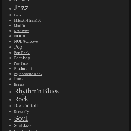
Jazz
Latin
MilesAndTrane100
Modalita
New Wave
NOLA
NOLAGroove
Pop
Pop Rock
Post-bop
Post Punk
Producenti
Psychedelic Rock
Punk
Reggae
Rhythm'n'Blues
Rock
Rock'n'Roll
Rockabilly
Soul
Soul Jazz