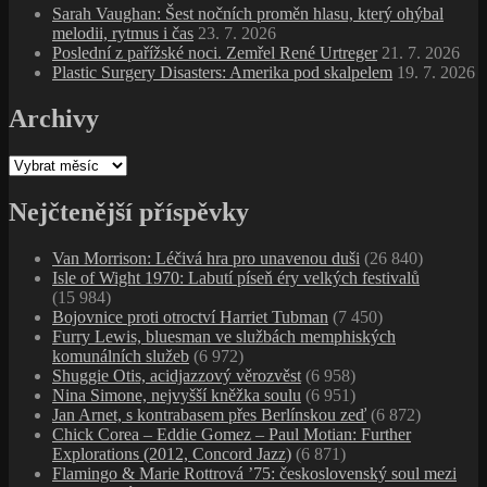
Sarah Vaughan: Šest nočních proměn hlasu, který ohýbal
melodii, rytmus i čas
23. 7. 2026
Poslední z pařížské noci. Zemřel René Urtreger
21. 7. 2026
Plastic Surgery Disasters: Amerika pod skalpelem
19. 7. 2026
Archivy
Archivy
Nejčtenější příspěvky
Van Morrison: Léčivá hra pro unavenou duši
(26 840)
Isle of Wight 1970: Labutí píseň éry velkých festivalů
(15 984)
Bojovnice proti otroctví Harriet Tubman
(7 450)
Furry Lewis, bluesman ve službách memphiských
komunálních služeb
(6 972)
Shuggie Otis, acidjazzový věrozvěst
(6 958)
Nina Simone, nejvyšší kněžka soulu
(6 951)
Jan Arnet, s kontrabasem přes Berlínskou zeď
(6 872)
Chick Corea – Eddie Gomez – Paul Motian: Further
Explorations (2012, Concord Jazz)
(6 871)
Flamingo & Marie Rottrová ’75: československý soul mezi