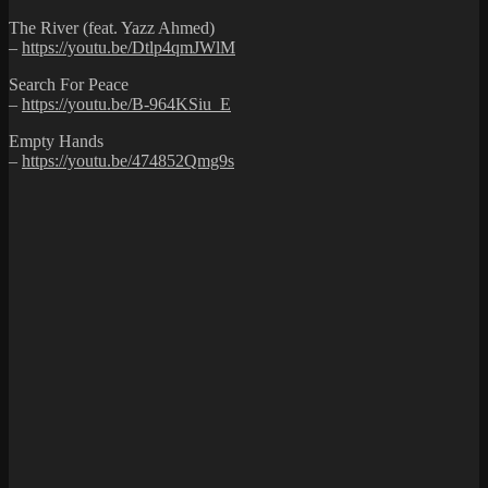
The River (feat. Yazz Ahmed)
–
https://youtu.be/Dtlp4qmJWlM
Search For Peace
–
https://youtu.be/B-964KSiu_E
Empty Hands
–
https://youtu.be/474852Qmg9s