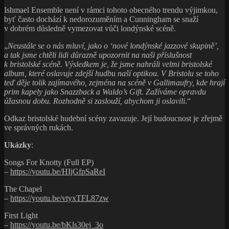
Ishmael Ensemble není v rámci tohoto obecného trendu výjimkou,
byť často dochází k nedorozuměním a Cunningham se snaží
v dobrém důsledně vymezovat vůči londýnské scéně.
„
Neustále se o nás mluví, jako o ‘nové londýnské jazzové skupině’,
a tak jsme chtěli lidi důrazně upozornit na naši příslušnost
k bristolské scéně. Výsledkem je, že jsme nahráli velmi bristolské
album, které oslavuje zdejší hudbu naší optikou. V Bristolu se toho
teď děje tolik zajímavého, zejména na scéně v Gallimaufry, kde hrají
prim kapely jako Snazzback a Waldo’s Gift. Zažíváme opravdu
úžasnou dobu. Rozhodně si zaslouží, abychom ji oslavili
.“
Odkaz bristolské hudební scény zavazuje. Její budoucnost je zřejmě
ve správných rukách.
Ukázky
:
Songs For Knotty (Full EP)
–
https://youtu.be/HIjGfpSaReI
The Chapel
–
https://youtu.be/vtyxTFL87zw
First Light
–
https://youtu.be/bKls30ej_3o