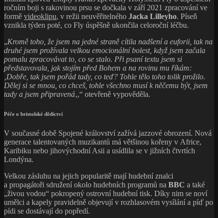
ročním boji s rakovinou prsu se dočkala v září 2021 zpracování ve
formě
videoklipu
, v režii neuvěřitelného
Jacka Lilleyho
. Píseň
vznikla týden poté, co Fly úspěšně ukončila celoroční léčbu.
„
Kromě toho, že jsem na jedné straně cítila nadšení a euforii, tak na
druhé jsem prožívala velkou emocionální bolest, když jsem začala
pomalu zpracovávat to, co se stalo. Při psaní textu jsem si
představovala, jak stojím před Bohem a na rovinu mu říkám:
‚Dobře, tak jsem pořád tady, co teď? Tohle tělo toho tolik prožilo.
Dělej si se mnou, co chceš, tohle všechno musí k něčemu být, jsem
tady a jsem připravená
‚,“ otevřeně vypověděla.
Péče o bristolské dědictví
V současné době Spojené království zažívá jazzové obrození. Nová
generace talentovaných muzikantů má většinou kořeny v Africe,
Karibiku nebo jihovýchodní Asii a usídlila se v jižních čtvrtích
Londýna.
Velkou zásluhu na jejich popularitě mají hudební znalci
a propagátoři sdružení okolo hudebních programů na
BBC
a také
„živou vodou“ pokropený ostrovní hudební tisk. Díky nim se noví
umělci a kapely pravidelně objevují v rozhlasovém vysílání a píď po
pídi se dostávají do popředí.