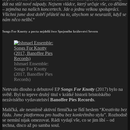
dát na stůl nové nápady. Nejsem vládce, který určuje vše, co děláme
– zejména na našich koncertech. Jde o jednu velkou spolupráci.
Všichni jsme dost dobří přátelé na to, abychom se neurazili, když se
nám něco nelíbí
.“
Songs For Knotty a pocta nejdelší řece Spojeného království Severn
Ishmael Ensemble:
Songs For Knotty
(2017, Banoffee Pies
Records)
Netrvalo dlouho a debutové EP
Songs For Knotty
(2017) bylo na
světě. Byl to teprve druhý titul v krátké historii bristolského
nezávislého vydavatelství
Banoffee Pies Records
.
Maličká, ale nesmírně aktivní firmička se řídí heslem “
Kreativita bez
řádu. Jsme platformou pro hudbu bez konkrétního stylu
”. Rozhodně
se nemíní nijak omezovat. Rádi vydají vše, co se jim líbí – od
techna, disco až po samba soul.