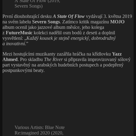
A State Of Flow (2019,
Severn Songs)
První dlouhohrající desku
A State Of Flow
vydávají 3. května 2019
na svém labelu
Severn Songs
. Zatímco kritik magazínu
MOJO
album ocenil jako jazzové album měsíce, jeho kolega
z
FutureMusic
kolekci nadělil osm bodů z deseti a doplnil
vysvětlení: „
Každý kousek je stejně energický, dobrodružný
a inovativní
.”
Mezi hostujícími muzikanty zazářila hráčka na křídlovku
Yazz
Ahmed
. Pro skladbu
The River
si připravila improvizovaný sólový
part vystavěný na arabských hudebních postupech a podepřený
postpunkovými beaty.
Various ‎Artists: Blue Note
Re:imagined 2020 (2020,