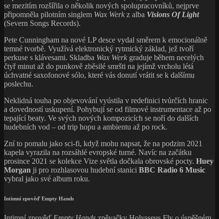
se mezitím rozšířila o několik nových spolupracovníků, nejprve
připomněla pilotním singlem
Wax Werk
z alba
Visions Of Light
(Severn Songs Records).
Pete Cunningham na nové LP desce vydal směrem k emocionálně
temné tvorbě. Využívá elektronický rytmický základ, jež tvoří
perkuse s klávesami. Skladba
Wax Werk
graduje během necelých
čtyř minut až do punkově zběsilé smršti na jejímž vrcholu létá
úchvatné saxofonové sólo, které vás donutí vrátit se k dalšímu
poslechu.
Neklidná touha po objevování vyústila v redefinici tvůrčích hranic
a dovedností uskupení. Pohybují se od filmové instrumentace až po
tepající beaty. Ve svých nových kompozicích se noří do dalších
hudebních vod – od trip hopu a ambientu až po rock.
Zní to pomalu jako sci-fi, když mohu napsat, že na podzim 2021
kapela vyrazila na rozsáhlé evropské turné. Navíc na začátku
prosince 2021 se kolekce Vize světla dočkala obrovské pocty.
Huey
Morgan
ji pro rozhlasovou hudební stanici
BBC Radio 6 Music
vybral jako své album roku.
Intimní zpověď Empty Hands
Intimní zpověď
Empty Hands
zpěvačky Holysseus Fly o úspěšném