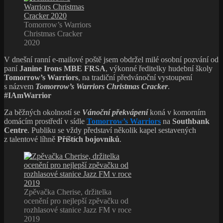
Tomorrow’s Warriors
Christmas Cracker
2020
V dnešní ranní e-mailové poště jsem obdržel milé osobní pozvání od
paní
Janine Irons MBE FRSA
, výkonné ředitelky hudební školy
Tomorrow’s Warriors
, na tradiční předvánoční vystoupení
s názvem
Tomorrow’s Warriors Christmas Cracker
.
#IAmWarrior
Za běžných okolností se
Vánoční překvápení
koná v komorním
domácím prostředí v sídle
Tomorrow’s Warriors
na
Southbank
Centre
. Publiku se vždy představí několik kapel sestavených
z talentové líhně
Příštích bojovníků
.
Zpěvačka Cherise, držitelka
ocenění pro nejlepší zpěvačku od
rozhlasové stanice Jazz FM v roce
2019