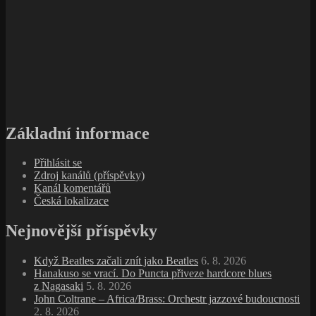
Základní informace
Přihlásit se
Zdroj kanálů (příspěvky)
Kanál komentářů
Česká lokalizace
Nejnovější příspěvky
Když Beatles začali znít jako Beatles
6. 8. 2026
Hanakuso se vrací. Do Puncta přiveze hardcore blues
z Nagasaki
5. 8. 2026
John Coltrane – Africa/Brass: Orchestr jazzové budoucnosti
2. 8. 2026