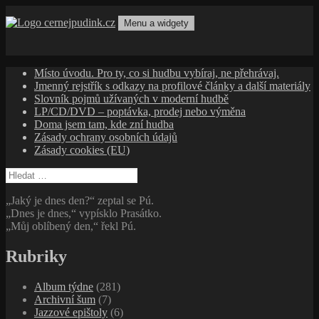
Přejít
k
Menu a widgety
obsahu
cernejpudink.cz
Hudební magazín o zapomenutých příbězích, jazzu, alternativě
webu
a albech s hlubším kontextem
Místo úvodu. Pro ty, co si hudbu vybíraj, ne přehrávaj.
Jmenný rejstřík s odkazy na profilové články a další materiály
Slovník pojmů užívaných v moderní hudbě
LP/CD/DVD – poptávka, prodej nebo výměna
Doma jsem tam, kde zní hudba
Zásady ochrany osobních údajů
Zásady cookies (EU)
Vyhledávání
„Jaký je dnes den?“ zeptal se Pú.
„Dnes je dnes,“ vypísklo Prasátko.
„Můj oblíbený den,“ řekl Pú.
Rubriky
Album týdne
(281)
Archivní šum
(7)
Jazzové epištoly
(6)