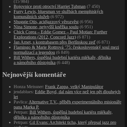
(15 984)
Bojovnice proti otroctví Harriet Tubman
(7 450)
Furry Lewis, bluesman ve službách memphiských
komunálních služeb
(6 972)
Shuggie Otis, acidjazzový věrozvěst
(6 956)
Nina Simone, nejvyšší kněžka soulu
(6 951)
Chick Corea – Eddie Gomez – Paul Motian: Further
Explorations (2012, Concord Jazz)
(6 871)
Jan Arnet, s kontrabasem přes Berlínskou zeď
(6 871)
Flamingo & Marie Rottrová ’75: československý soul mezi
normalizací a legendou
(6 849)
Bill Withers, úspěšná hudební kariéra mlékaře, dělníka
a námořního důstojníka
(6 448)
Nejnovější komentáře
Honza Meissner
:
Frank Zappa, velký Manipulátor
jendablues
:
Eddie Boyd, dal nám více než jen pět dlouhejch
let
Pavlica
:
Alternative T.V., příběh experimentálního misionáře
pana Marka P.
Petrpan
:
Bill Withers, úspěšná hudební kariéra mlékaře,
dělníka a námořního důstojníka
Petrpan
:
Gil Evans: Architekt ticha, který přepsal jazz pro