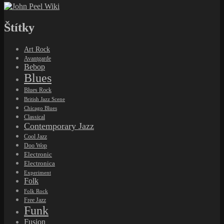
Štítky
Art Rock
Avantgarde
Bebop
Blues
Blues Rock
British Jazz Scene
Chicago Blues
Classical
Contemporary Jazz
Cool Jazz
Doo Wop
Electronic
Electronica
Experiment
Folk
Folk Rock
Free Jazz
Funk
Fusion