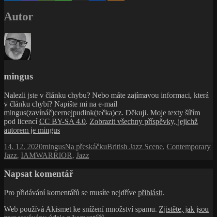
Autor
mingus
Nalezli jste v článku chybu? Nebo máte zajímavou informaci, která
v článku chybí? Napište mi na e-mail
mingus(zavínáč)cernejpudink(tečka)cz. Děkuji. Moje texty šířím
pod licencí
CC BY-SA 4.0
.
Zobrazit všechny příspěvky, jejichž
autorem je mingus
Publikováno:
Autor:
Rubriky:
Štítky:
14. 12. 2020
mingus
Na přeskáčku
British Jazz Scene
,
Contemporary
Jazz
,
IAMWARRIOR
,
Jazz
Napsat komentář
Pro přidávání komentářů se musíte nejdříve
přihlásit
.
Web používá Akismet ke snížení množství spamu.
Zjistěte, jak jsou