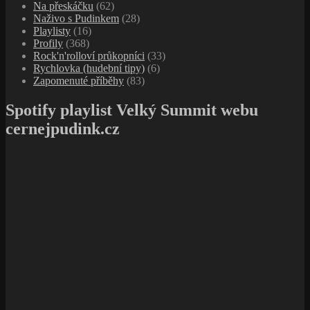
Na přeskáčku
(62)
Naživo s Pudinkem
(28)
Playlisty
(16)
Profily
(368)
Rock'n'rolloví průkopníci
(33)
Rychlovka (hudební tipy)
(6)
Zapomenuté příběhy
(83)
Spotify playlist Velký Summit webu
cernejpudink.cz