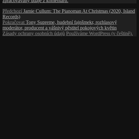
zpracovávány údaje z komentářů.
Navigace
Předchozí
Předchozí
Jamie Cullum: The Pianoman At Christmas (2020, Island
příspěvek:
Records)
pro
Následující
Pokračovat
Tony Supreme, hudební fajnšmekr, rozhlasový
příspěvek
příspěvek:
moderátor, producent a vášnivý pěstitel pokojových květin
Zásady ochrany osobních údajů
Používáme WordPress (v češtině).