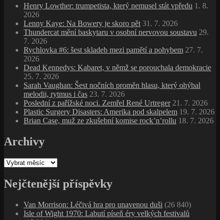
Henry Lowther: trumpetista, který nemusel stát vpředu
1. 8.
2026
Lenny Kaye: Na Bowery je skoro pět
31. 7. 2026
Thundercat mění baskytaru v osobní nervovou soustavu
29.
7. 2026
Rychlovka #6: šest skladeb mezi pamětí a pohybem
27. 7.
2026
Dead Kennedys: Kabaret, v němž se porouchala demokracie
25. 7. 2026
Sarah Vaughan: Šest nočních proměn hlasu, který ohýbal
melodii, rytmus i čas
23. 7. 2026
Poslední z pařížské noci. Zemřel René Urtreger
21. 7. 2026
Plastic Surgery Disasters: Amerika pod skalpelem
19. 7. 2026
Brian Case, muž ze zkušební komise rock’n’rollu
18. 7. 2026
Archivy
Archivy
Nejčtenější příspěvky
Van Morrison: Léčivá hra pro unavenou duši
(26 840)
Isle of Wight 1970: Labutí píseň éry velkých festivalů