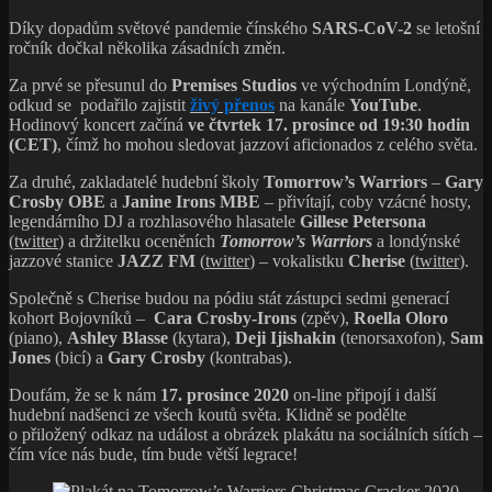
Díky dopadům světové pandemie čínského
SARS-CoV-2
se letošní
ročník dočkal několika zásadních změn.
Za prvé se přesunul do
Premises Studios
ve východním Londýně,
odkud se podařilo zajistit
živý přenos
na kanále
YouTube
.
Hodinový koncert začíná
ve čtvrtek 17. prosince od 19:30 hodin
(CET)
, čímž ho mohou sledovat jazzoví aficionados z celého světa.
Za druhé, zakladatelé hudební školy
Tomorrow’s Warriors
–
Gary
Crosby OBE
a
Janine Irons MBE
– přivítají, coby vzácné hosty,
legendárního DJ a rozhlasového hlasatele
Gillese Petersona
(
twitter
) a držitelku oceněních
Tomorrow’s Warriors
a londýnské
jazzové stanice
JAZZ FM
(
twitter
) – vokalistku
Cherise
(
twitter
).
Společně s Cherise budou na pódiu stát zástupci sedmi generací
kohort Bojovníků –
Cara Crosby-Irons
(zpěv),
Roella Oloro
(piano),
Ashley Blasse
(kytara),
Deji Ijishakin
(tenorsaxofon),
Sam
Jones
(bicí) a
Gary Crosby
(kontrabas).
Doufám, že se k nám
17. prosince 2020
on-line připojí i další
hudební nadšenci ze všech koutů světa. Klidně se podělte
o přiložený odkaz na událost a obrázek plakátu na sociálních sítích –
čím více nás bude, tím bude větší legrace!