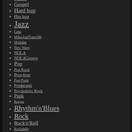
Gospel
Hard bop
Hip hop
Jazz
Latin
MilesAndTrane100
Modalita
New Wave
NOLA
NOLAGroove
Pop
Pop Rock
Post-bop
Post Punk
Producenti
Psychedelic Rock
Punk
Reggae
Rhythm'n'Blues
Rock
Rock'n'Roll
Rockabilly