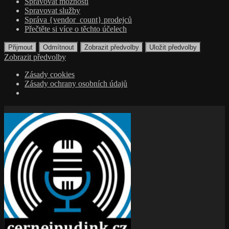
Spravovat možnosti
Spravovat služby
Správa {vendor_count} prodejců
Přečtěte si více o těchto účelech
Přijmout
Odmítnout
Zobrazit předvolby
Uložit předvolby
Zobrazit předvolby
Zásady cookies
Zásady ochrany osobních údajů
Přejít
k
obsahu
webu