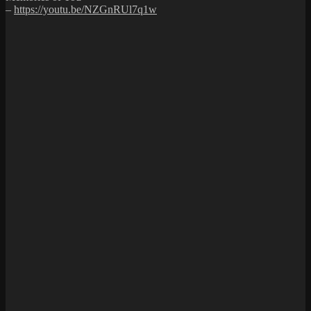
–
https://youtu.be/NZGnRUl7q1w