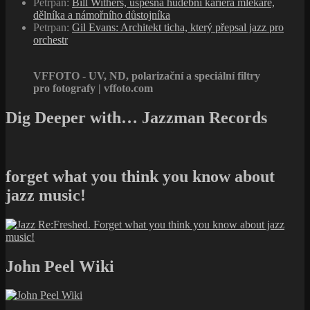
Petrpan
:
Bill Withers, úspěšná hudební kariéra mlékaře,
dělníka a námořního důstojníka
Petrpan
:
Gil Evans: Architekt ticha, který přepsal jazz pro
orchestr
VFFOTO - UV, ND, polarizační a speciální filtry
pro fotografy | vffoto.com
Dig Deeper with… Jazzman Records
forget what you think you know about
jazz music!
John Peel Wiki