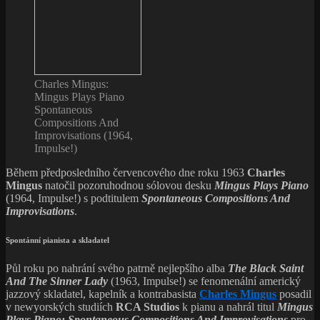
Charles Mingus:
Mingus Plays Piano
Spontaneous
Compositions And
Improvisations (1964,
Impulse!)
Během předposledního červencového dne roku 1963
Charles
Mingus
natočil pozoruhodnou sólovou desku
Mingus Plays Piano
(1964, Impulse!) s podtitulem
Spontaneous Compositions And
Improvisations
.
Spontánní pianista a skladatel
Půl roku po nahrání svého patrně nejlepšího alba
The Black Saint
And The Sinner Lady
(1963, Impulse!) se fenomenální americký
jazzový skladatel, kapelník a kontrabasista
Charles Mingus
posadil
v newyorských studiích
RCA Studios
k pianu a nahrál titul
Mingus
Plays Piano: Spontaneous Compositions And Improvisations
pro