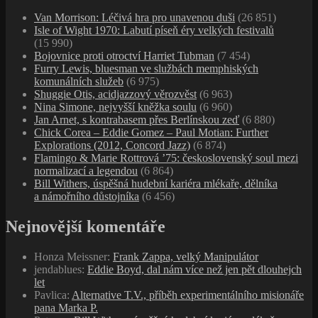
Van Morrison: Léčivá hra pro unavenou duši
(26 851)
Isle of Wight 1970: Labutí píseň éry velkých festivalů
(15 990)
Bojovnice proti otroctví Harriet Tubman
(7 454)
Furry Lewis, bluesman ve službách memphiských
komunálních služeb
(6 975)
Shuggie Otis, acidjazzový věrozvěst
(6 963)
Nina Simone, nejvyšší kněžka soulu
(6 960)
Jan Arnet, s kontrabasem přes Berlínskou zeď
(6 880)
Chick Corea – Eddie Gomez – Paul Motian: Further
Explorations (2012, Concord Jazz)
(6 874)
Flamingo & Marie Rottrová ’75: československý soul mezi
normalizací a legendou
(6 864)
Bill Withers, úspěšná hudební kariéra mlékaře, dělníka
a námořního důstojníka
(6 456)
Nejnovější komentáře
Honza Meissner
:
Frank Zappa, velký Manipulátor
jendablues
:
Eddie Boyd, dal nám více než jen pět dlouhejch
let
Pavlica
:
Alternative T.V., příběh experimentálního misionáře
pana Marka P.