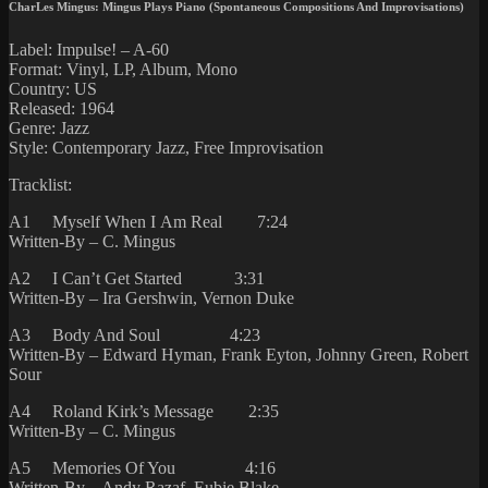
CharLes Mingus: Mingus Plays Piano (Spontaneous Compositions And Improvisations)
Label: Impulse! ‎– A-60
Format: Vinyl, LP, Album, Mono
Country: US
Released: 1964
Genre: Jazz
Style: Contemporary Jazz, Free Improvisation
Tracklist:
A1 Myself When I Am Real 7:24
Written-By – C. Mingus
A2 I Can’t Get Started 3:31
Written-By – Ira Gershwin, Vernon Duke
A3 Body And Soul 4:23
Written-By – Edward Hyman, Frank Eyton, Johnny Green, Robert
Sour
A4 Roland Kirk’s Message 2:35
Written-By – C. Mingus
A5 Memories Of You 4:16
Written-By – Andy Razaf, Eubie Blake