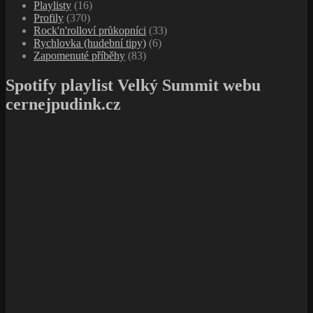
Playlisty
(16)
Profily
(370)
Rock'n'rolloví průkopníci
(33)
Rychlovka (hudební tipy)
(6)
Zapomenuté příběhy
(83)
Spotify playlist Velký Summit webu
cernejpudink.cz