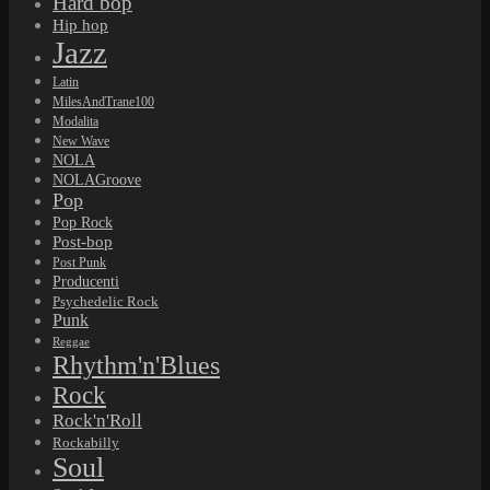
Hard bop
Hip hop
Jazz
Latin
MilesAndTrane100
Modalita
New Wave
NOLA
NOLAGroove
Pop
Pop Rock
Post-bop
Post Punk
Producenti
Psychedelic Rock
Punk
Reggae
Rhythm'n'Blues
Rock
Rock'n'Roll
Rockabilly
Soul