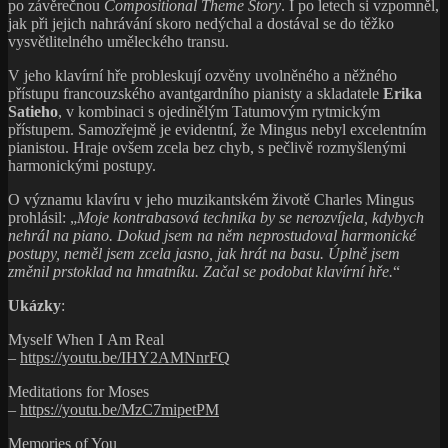
po závěrečnou
Compositional Theme Story
. I po letech si vzpomněl,
jak při jejich nahrávání skoro nedýchal a dostával se do těžko
vysvětlitelného uměleckého transu.
V jeho klavírní hře probleskují ozvěny uvolněného a něžného
přístupu francouzského avantgardního pianisty a skladatele
Erika
Satieho
, v kombinaci s ojedinělým Tatumovým rytmickým
přístupem. Samozřejmě je evidentní, že Mingus nebyl excelentním
pianistou. Hraje ovšem zcela bez chyb, s pečlivě rozmyšlenými
harmonickými postupy.
O významu klavíru v jeho muzikantském životě Charles Mingus
prohlásil: „
Moje kontrabasová technika by se nerozvíjela, kdybych
nehrál na piano. Dokud jsem na něm neprostudoval harmonické
postupy, neměl jsem zcela jasno, jak hrát na basu. Úplně jsem
změnil prstoklad na hmatníku. Začal se podobat klavírní hře.
“
Ukázky
:
Myself When I Am Real
–
https://youtu.be/IHY2AMNnrFQ
Meditations for Moses
–
https://youtu.be/MzC7mipetPM
Memories of You