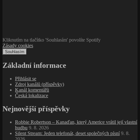
Kliknutím na tlačítko 'Souhlasím' povolíte Spotify
Zásady cookies
Souhlasím
Základní informace
Přihlásit se
Zdroj kanálů (příspěvky)
Kanál komentářů
Česká lokalizace
Nejnovější příspěvky
Robbie Robertson – Kanaďan, který Americe vrátil její vlastní
hudbu
9. 8. 2026
Silent Stream: Jeden telefonát, deset společných písní
9. 8.
2026