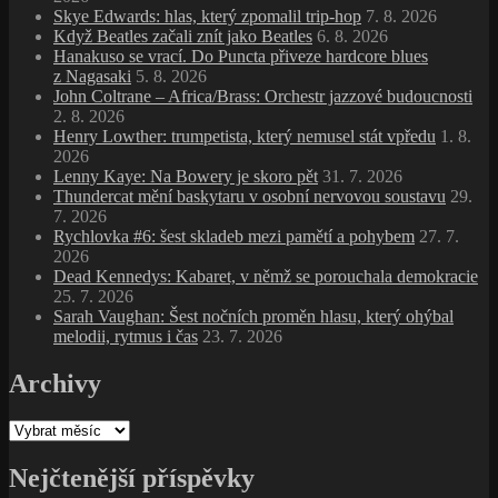
Skye Edwards: hlas, který zpomalil trip‑hop
7. 8. 2026
Když Beatles začali znít jako Beatles
6. 8. 2026
Hanakuso se vrací. Do Puncta přiveze hardcore blues
z Nagasaki
5. 8. 2026
John Coltrane – Africa/Brass: Orchestr jazzové budoucnosti
2. 8. 2026
Henry Lowther: trumpetista, který nemusel stát vpředu
1. 8.
2026
Lenny Kaye: Na Bowery je skoro pět
31. 7. 2026
Thundercat mění baskytaru v osobní nervovou soustavu
29.
7. 2026
Rychlovka #6: šest skladeb mezi pamětí a pohybem
27. 7.
2026
Dead Kennedys: Kabaret, v němž se porouchala demokracie
25. 7. 2026
Sarah Vaughan: Šest nočních proměn hlasu, který ohýbal
melodii, rytmus i čas
23. 7. 2026
Archivy
Archivy
Nejčtenější příspěvky