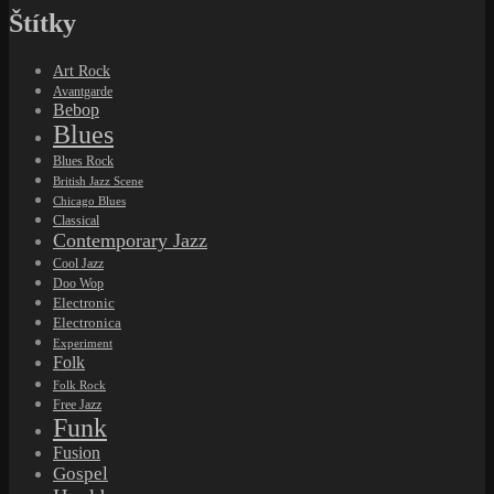
Štítky
Art Rock
Avantgarde
Bebop
Blues
Blues Rock
British Jazz Scene
Chicago Blues
Classical
Contemporary Jazz
Cool Jazz
Doo Wop
Electronic
Electronica
Experiment
Folk
Folk Rock
Free Jazz
Funk
Fusion
Gospel