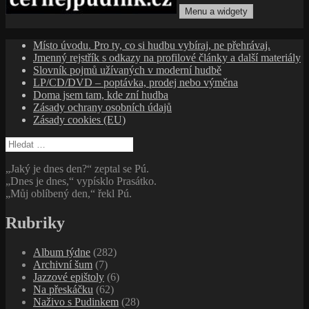
Menu a widgety
cernejpudink.cz
Hudební magazín o zapomenutých příbězích, jazzu, alternativě
Místo úvodu. Pro ty, co si hudbu vybíraj, ne přehrávaj.
a albech s hlubším kontextem
Jmenný rejstřík s odkazy na profilové články a další materiály
Slovník pojmů užívaných v moderní hudbě
LP/CD/DVD – poptávka, prodej nebo výměna
Doma jsem tam, kde zní hudba
Zásady ochrany osobních údajů
Zásady cookies (EU)
Vyhledávání
„Jaký je dnes den?“ zeptal se Pú.
„Dnes je dnes,“ vypísklo Prasátko.
„Můj oblíbený den,“ řekl Pú.
Rubriky
Album týdne
(282)
Archivní šum
(7)
Jazzové epištoly
(6)
Na přeskáčku
(62)
Naživo s Pudinkem
(28)