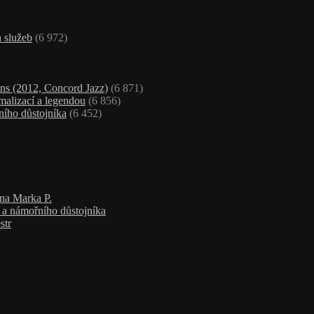
 služeb
(6 972)
ns (2012, Concord Jazz)
(6 871)
malizací a legendou
(6 856)
ního důstojníka
(6 452)
ana Marka P.
a a námořního důstojníka
str