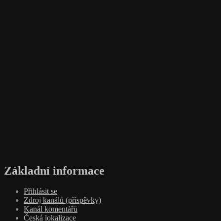
Základní informace
Přihlásit se
Zdroj kanálů (příspěvky)
Kanál komentářů
Česká lokalizace