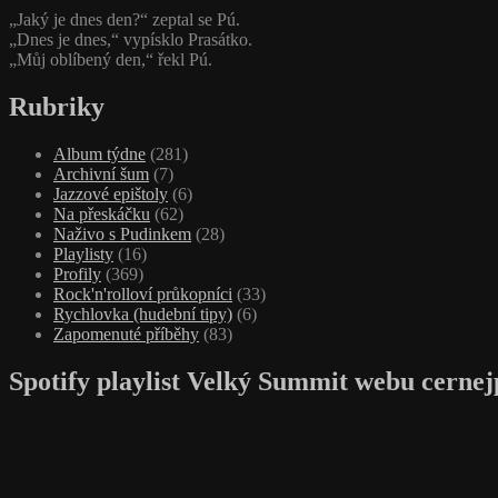
„Jaký je dnes den?“ zeptal se Pú.
„Dnes je dnes,“ vypísklo Prasátko.
„Můj oblíbený den,“ řekl Pú.
Rubriky
Album týdne
(281)
Archivní šum
(7)
Jazzové epištoly
(6)
Na přeskáčku
(62)
Naživo s Pudinkem
(28)
Playlisty
(16)
Profily
(369)
Rock'n'rolloví průkopníci
(33)
Rychlovka (hudební tipy)
(6)
Zapomenuté příběhy
(83)
Spotify playlist Velký Summit webu cernej