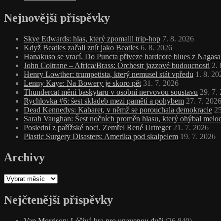
Nejnovější příspěvky
Skye Edwards: hlas, který zpomalil trip‑hop
7. 8. 2026
Když Beatles začali znít jako Beatles
6. 8. 2026
Hanakuso se vrací. Do Puncta přiveze hardcore blues z Nagasa
John Coltrane – Africa/Brass: Orchestr jazzové budoucnosti
2.
Henry Lowther: trumpetista, který nemusel stát vpředu
1. 8. 20
Lenny Kaye: Na Bowery je skoro pět
31. 7. 2026
Thundercat mění baskytaru v osobní nervovou soustavu
29. 7.
Rychlovka #6: šest skladeb mezi pamětí a pohybem
27. 7. 202
Dead Kennedys: Kabaret, v němž se porouchala demokracie
25
Sarah Vaughan: Šest nočních proměn hlasu, který ohýbal melodi
Poslední z pařížské noci. Zemřel René Urtreger
21. 7. 2026
Plastic Surgery Disasters: Amerika pod skalpelem
19. 7. 2026
Archivy
Archivy
Nejčtenější příspěvky
Van Morrison: Léčivá hra pro unavenou duši
(26 840)