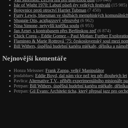
Isle of Wight 1970: Labutí píseň éry velkých festivalů
(15 985)
Bojovnice proti otroctví Harriet Tubman
(7 450)
Furry Lewis, bluesman ve službách memphiských komunálních
Shuggie Otis, acidjazzový věrozvěst
(6 962)
Nina Simone, nejvyšší kněžka soulu
(6 953)
Jan Arnet, s kontrabasem přes Berlínskou zeď
(6 874)
Chick Corea – Eddie Gomez – Paul Motian: Further Exploratio
Flamingo & Marie Rottrová ’75: československý soul mezi nor
Bill Withers, úspěšná hudební kariéra mlékaře, dělníka a námoř
Nejnovější komentáře
Honza Meissner
:
Frank Zappa, velký Manipulátor
jendablues
:
Eddie Boyd, dal nám více než jen pět dlouhejch let
Pavlica
:
Alternative T.V., příběh experimentálního misionáře p
Petrpan
:
Bill Withers, úspěšná hudební kariéra mlékaře, dělník
Petrpan
:
Gil Evans: Architekt ticha, který přepsal jazz pro orche