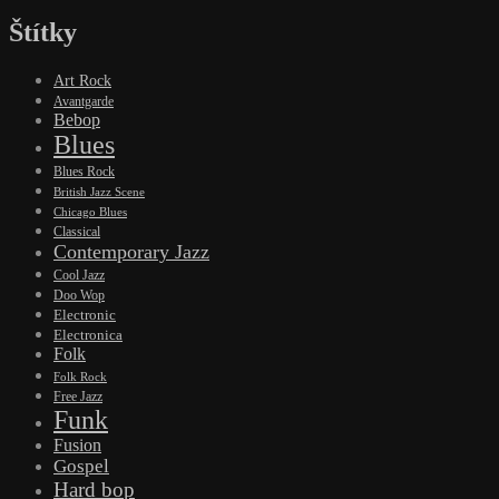
Štítky
Art Rock
Avantgarde
Bebop
Blues
Blues Rock
British Jazz Scene
Chicago Blues
Classical
Contemporary Jazz
Cool Jazz
Doo Wop
Electronic
Electronica
Folk
Folk Rock
Free Jazz
Funk
Fusion
Gospel
Hard bop