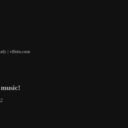
afy | vffoto.com
 music!