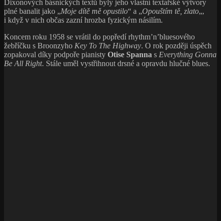
Dixonových básnických textů byly jeho vlastní textařské výtvory
plné banalit jako „
Moje dítě mě opustilo
“ a „
Opouštím tě, zlato
„,
i když v nich občas zazní hrozba fyzickým násilím.
Koncem roku 1958 se vrátil do popředí rhythm’n’bluesového
žebříčku s Broonzyho
Key To The Highway
. O rok později úspěch
zopakoval díky podpoře pianisty
Otise Spanna
s
Everything Gonna
Be All Right
. Stále uměl vystřihnout drsné a opravdu hlučné blues.