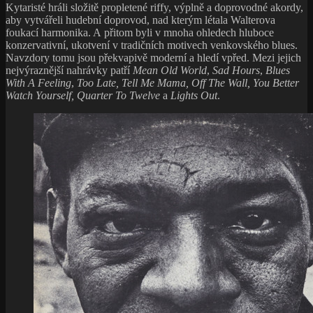
Kytaristé hráli složitě propletené riffy, výplně a doprovodné akordy,
aby vytvářeli hudební doprovod, nad kterým létala Walterova
foukací harmonika. A přitom byli v mnoha ohledech hluboce
konzervativní, ukotvení v tradičních motivech venkovského blues.
Navzdory tomu jsou překvapivě moderní a hledí vpřed. Mezi jejich
nejvýraznější nahrávky patří
Mean Old World
,
Sad Hours
,
Blues
With A Feeling
,
Too Late, Tell Me Mama, Off The Wall, You Better
Watch Yourself, Quarter To Twelve
a
Lights Out
.