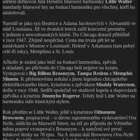
sdělení definoval Jimi Hendrix bluesové harmoniky
Little Walter
standardy bluesové hry na foukací harmoniku pro všechny, kteří ho
následovali.
Narodil se jako syn Beatrice a Adama Jacobsových v Alexandrii ve
státě Louisiana. Již ve dvanácti letech zažil koncertní premiéru
v jednom z neworleanských klubů. Do Chicaga dorazil přibližně
v roce 1947. Zřejmě nespěchal. Cesta mu trvala pět let se
zastávkami v Monroe v Louisianě, Heleně v Arkansasu (tam pobyl
celé tři roky), Memphisu a St. Louis.
Ačkoliv je známí jako hráč na foukací harmoniku, zpěvák
a skladatel, po příchodu do Chicaga hrál nejprve na kytaru.
Vystupoval s
Big Billem Broonzym
,
Tampa Redem
a
Memphis
Slimem
. K přelomovému setkání s jinou legendou chicagského
elektrifikovaného blues, kytaristou a zpěvákem
Muddy Watersem
,
došlo v roce 1948. Seděli společně ve studiové kapela a doprovázeli
zpěváka a kytaristu
Jimmyho Rogerse
. Tehdy hrál Little Walter na
harmoniku stále klasickým stylem.
Rok předtím se Little Walter, ještě s kytaristou
Othumem
Brownem
, propracoval – u dávno zapomenutého vydavatelství Ora
Nelle, sídlícím na Maxwell Street, na níž po příjezdu do Větrného
města poprvé vystupoval s Broonzym – k natočení své první
šelakové desky na 78 rpm. Na A stranu dali Brownovu
Ora-Nelle