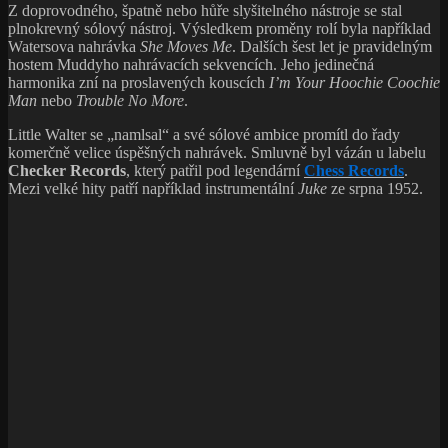
Z doprovodného, špatně nebo hůře slyšitelného nástroje se stal
plnokrevný sólový nástroj. Výsledkem proměny rolí byla například
Watersova nahrávka
She Moves Me
. Dalších šest let je pravidelným
hostem Muddyho nahrávacích sekvencích. Jeho jedinečná
harmonika zní na proslavených kouscích
I’m Your Hoochie Coochie
Man
nebo
Trouble No More
.
Little Walter se „namlsal“ a své sólové ambice promítl do řady
komerčně velice úspěšných nahrávek. Smluvně byl vázán u labelu
Checker Records
, který patřil pod legendární
Chess Records
.
Mezi velké hity patří například instrumentální
Juke
ze srpna 1952.