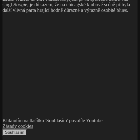
singl
Boogie
, je důkazem, že na chicagské klubové scéně přibyla
další vlivná parta hrající hodně důrazné a výrazně osobité blues.
Kliknutím na tlačítko 'Souhlasím' povolíte Youtube
Zásady cookies
Souhlasím