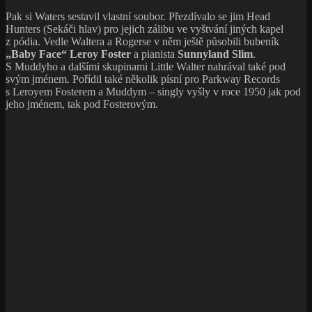
Pak si Waters sestavil vlastní soubor. Přezdívalo se jim Head
Hunters (Sekáči hlav) pro jejich zálibu ve vyštvání jiných kapel
z pódia. Vedle Waltera a Rogerse v něm ještě působili bubeník
„Baby Face“ Leroy Foster
a pianista
Sunnyland Slim
.
S Muddyho a dalšími skupinami Little Walter nahrával také pod
svým jménem. Pořídil také několik písní pro Parkway Records
s Leroyem Fosterem a Muddym – singly vyšly v roce 1950 jak pod
jeho jménem, tak pod Fosterovým.