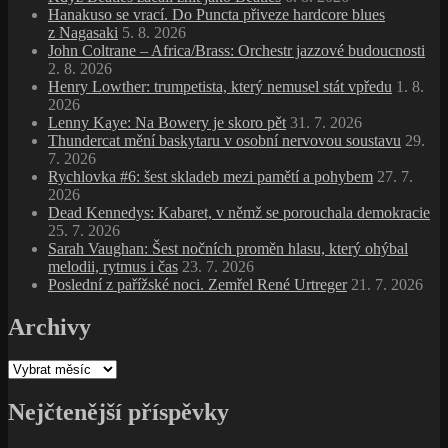
Hanakuso se vrací. Do Puncta přiveze hardcore blues
z Nagasaki
5. 8. 2026
John Coltrane – Africa/Brass: Orchestr jazzové budoucnosti
2. 8. 2026
Henry Lowther: trumpetista, který nemusel stát vpředu
1. 8.
2026
Lenny Kaye: Na Bowery je skoro pět
31. 7. 2026
Thundercat mění baskytaru v osobní nervovou soustavu
29.
7. 2026
Rychlovka #6: šest skladeb mezi pamětí a pohybem
27. 7.
2026
Dead Kennedys: Kabaret, v němž se porouchala demokracie
25. 7. 2026
Sarah Vaughan: Šest nočních proměn hlasu, který ohýbal
melodii, rytmus i čas
23. 7. 2026
Poslední z pařížské noci. Zemřel René Urtreger
21. 7. 2026
Archivy
Archivy
Nejčtenější příspěvky