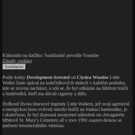
Kliknutím na tlačítko 'Souhlasím' povolíte Youtube
Zásady cookies
Souhlasím
Podle knihy
Development Arrested
od
Clydea Woodse
Little
Walter často spával na kulečníkových stolech v každém podniku,
kde se zrovna nacházel, a zdá se, že byl odkázán na štědrost hráčů
a hudebníků, kteří mu dávali cigarety a jídlo.
Hořkostí života bluesové legendy Little Waltera, jež svoji agresivní
a energickou hrou ovlivnil mnoho hráčů na foukací harmoniku, je
i skutečnost, že byl doposud anonymní náhrobek na chicagském
hřbitově St. Mary’s Cemetery až v roce 1991 osazen deskou se
jménem fenomenálního virtuóza.