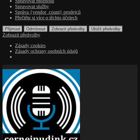
Spravovat možnosti
Spravovat služby
Správa {vendor_count} prodejců
Přečtěte si více o těchto účelech
Přijmout
Odmítnout
Zobrazit předvolby
Uložit předvolby
Zobrazit předvolby
Zásady cookies
Zásady ochrany osobních údajů
Přejít
k
obsahu
webu