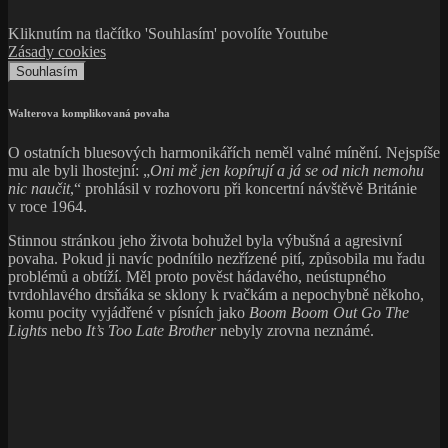
Kliknutím na tlačítko 'Souhlasím' povolíte Youtube
Zásady cookies
Souhlasím
Walterova komplikovaná povaha
O ostatních bluesových harmonikářích neměl valné mínění. Nejspíše
mu ale byli lhostejní: „
Oni mě jen kopírují a já se od nich nemohu
nic naučit
,“ prohlásil v rozhovoru při koncertní návštěvě Británie
v roce 1964.
Stinnou stránkou jeho života bohužel byla výbušná a agresivní
povaha. Pokud ji navíc podnítilo nezřízené pití, způsobila mu řadu
problémů a obtíží. Měl proto pověst hádavého, neústupného
tvrdohlavého drsňáka se sklony k rvačkám a nepochybně někoho,
komu pocity vyjádřené v písních jako
Boom Boom Out Go The
Lights
nebo
It’s Too Late Brother
nebyly zrovna neznámé.