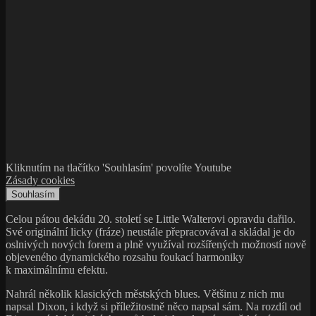
Kliknutím na tlačítko 'Souhlasím' povolíte Youtube
Zásady cookies
Souhlasím
Celou pátou dekádu 20. století se Little Walterovi opravdu dařilo.
Své originální licky (fráze) neustále přepracovával a skládal je do
oslnivých nových forem a plně využíval rozšířených možností nově
objeveného dynamického rozsahu foukací harmoniky
k maximálnímu efektu.
Nahrál několik klasických městských blues. Většinu z nich mu
napsal Dixon, i když si příležitostně něco napsal sám. Na rozdíl od