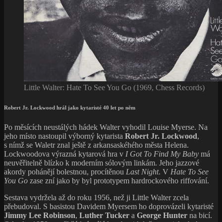
Little Walter: Hate To See You Go (1969, Chess Records)
Robert Jr. Lockwood hrál jako kytaristé 40 let po něm
Po měsících neustálých hádek Walter vyhodil Louise Myerse. Na
jeho místo nastoupil výborný kytarista
Robert Jr. Lockwood
,
s nímž se Waletr znal ještě z arkansaskéhého města Helena.
Lockwoodova výrazná kytarová hra v
I Got To Find My Baby
má
neuvěřitelně blízko k moderním sólovým linkám. Jeho jazzové
akordy pohánějí bolestnou, procítěnou
Last Night
. V
Hate To See
You Go
zase zní jako by byl prototypem hardrockového riffování.
Sestava vydržela až do roku 1956, než ji Little Walter zcela
přebudoval. S basistou Davidem Myersem ho doprovázeli kytaristé
Jimmy Lee Robinson
,
Luther Tucker
a
George Hunter
na bicí.