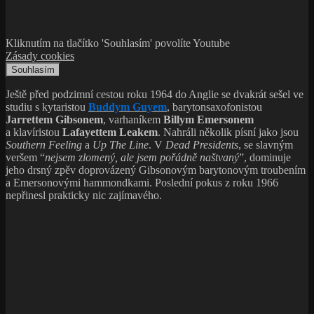
Kliknutím na tlačítko 'Souhlasím' povolíte Youtube
Zásady cookies
Souhlasím
Ještě před podzimní cestou roku 1964 do Anglie se dvakrát sešel ve
studiu s kytaristou
Buddym Guyem
, barytonsaxofonistou
Jarrettem Gibsonem
, varhaníkem
Billym Emersonem
a klavíristou
Lafayettem Leakem
. Nahráli několik písní jako jsou
Southern Feeling
a
Up The Line
. V
Dead Presidents
, se slavným
veršem “
nejsem zlomený, ale jsem pořádně naštvaný
”, dominuje
jeho drsný zpěv doprovázený Gibsonovým barytonovým troubením
a Emersonovými hammondkami. Poslední pokus z roku 1966
nepřinesl prakticky nic zajímavého.