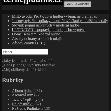
Menu a widgety
cernejpudink.cz
Hudební magazín o zapomenutých příbězích, jazzu, alternativě
Místo úvodu. Pro ty, co si hudbu vybíraj, ne přehrávaj.
a albech s hlubším kontextem
Jmenný rejstřík s odkazy na profilové články a další materiály
Slovník pojmů užívaných v moderní hudbě
LP/CD/DVD – poptávka, prodej nebo výměna
Doma jsem tam, kde zní hudba
Zásady ochrany osobních údajů
Zásady cookies (EU)
Vyhledávání
„Jaký je dnes den?“ zeptal se Pú.
„Dnes je dnes,“ vypísklo Prasátko.
„Můj oblíbený den,“ řekl Pú.
Rubriky
Album týdne
(281)
Archivní šum
(7)
Jazzové epištoly
(6)
Na přeskáčku
(62)
Naživo s Pudinkem
(28)