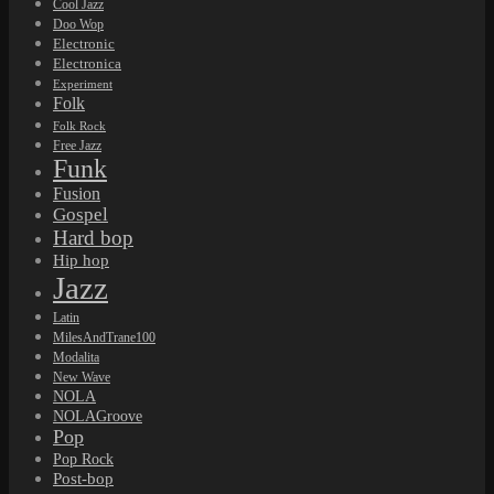
Cool Jazz
Doo Wop
Electronic
Electronica
Experiment
Folk
Folk Rock
Free Jazz
Funk
Fusion
Gospel
Hard bop
Hip hop
Jazz
Latin
MilesAndTrane100
Modalita
New Wave
NOLA
NOLAGroove
Pop
Pop Rock
Post-bop