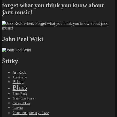
forget what you think you know about
jazz music!
John Peel Wiki
Štítky
Art Rock
Avantgarde
Bebop
Blues
Blues Rock
British Jazz Scene
Chicago Blues
Classical
Contemporary Jazz