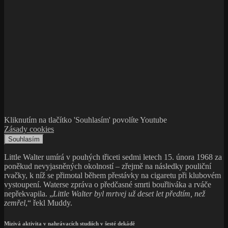
Kliknutím na tlačítko 'Souhlasím' povolíte Youtube
Zásady cookies
Souhlasím
Little Walter umírá v pouhých třiceti sedmi letech 15. února 1968 za
poněkud nevyjasněných okolností – zřejmě na následky pouliční
rvačky, k níž se přimotal během přestávky na cigaretu při klubovém
vystoupení. Waterse zpráva o předčasné smrti bouřliváka a rváče
nepřekvapila. „
Little Walter byl mrtvej už deset let předtím, než
zemřel
,“ řekl Muddy.
Mizivá aktivita v nahrávacích studiích v šesté dekádě