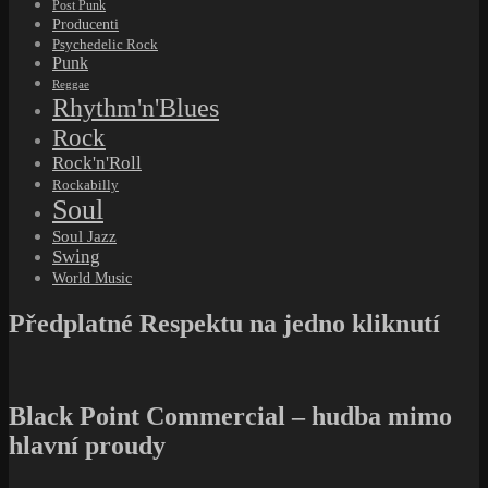
Post Punk
Producenti
Psychedelic Rock
Punk
Reggae
Rhythm'n'Blues
Rock
Rock'n'Roll
Rockabilly
Soul
Soul Jazz
Swing
World Music
Předplatné Respektu na jedno kliknutí
Black Point Commercial – hudba mimo
hlavní proudy