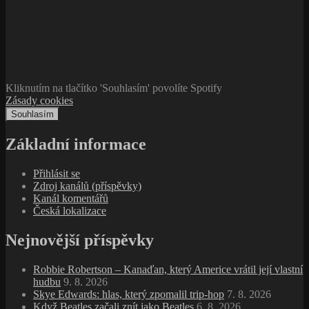
Kliknutím na tlačítko 'Souhlasím' povolíte Spotify
Zásady cookies
Souhlasím
Základní informace
Přihlásit se
Zdroj kanálů (příspěvky)
Kanál komentářů
Česká lokalizace
Nejnovější příspěvky
Robbie Robertson – Kanaďan, který Americe vrátil její vlastní
hudbu
9. 8. 2026
Skye Edwards: hlas, který zpomalil trip‑hop
7. 8. 2026
Když Beatles začali znít jako Beatles
6. 8. 2026