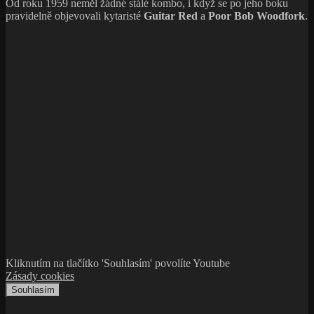
Od roku 1959 neměl žádné stálé kombo, i když se po jeho boku
pravidelně objevovali kytaristé
Guitar Red
a
Poor Bob Woodfork
.
Kliknutím na tlačítko 'Souhlasím' povolíte Youtube
Zásady cookies
Souhlasím