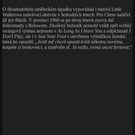
O dlouhodobém uměleckém úpadku vypovídala i mizivá Little
Walterova nahrávací aktivita v šedesátých letech. Pro Chess natáčel
již jen třikrát. V prosinci 1960 se po dvou letech znovu dal
dohromady s Belowem. Zkušený bubeník pomohl vrátit zpět svižný
swingový rytmus nejenom v
As Long As I Have You
a odpíchnuté
I
Don’t Play
, ale i v
Just Your Fool
s otevřenou výhrůžkou ženské,
která ho opouští: „
Jestli mě chceš opustit kvůli někomu novému,
koupím si brokovnici, a zastřelím tě. Já nelžu, nemá smysl žertovat
.“