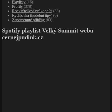
Playlisty
(16)
Profily
(370)
Rock'n'rolloví průkopníci
(33)
Rychlovka (hudební tipy)
(6)
Zapomenuté příběhy
(83)
Spotify playlist Velký Summit webu
cernejpudink.cz