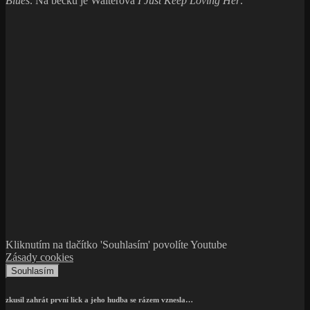
Blues
. Na béčku je Walterova
I Just Keep Loving Her
.
Kliknutím na tlačítko 'Souhlasím' povolíte Youtube
Zásady cookies
Souhlasím
zkusil zahrát první lick a jeho hudba se rázem vznesla…