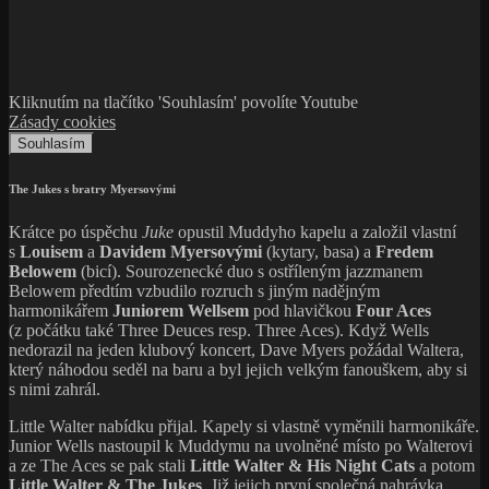
Kliknutím na tlačítko 'Souhlasím' povolíte Youtube
Zásady cookies
Souhlasím
The Jukes s bratry Myersovými
Krátce po úspěchu
Juke
opustil Muddyho kapelu a založil vlastní
s
Louisem
a
Davidem Myersovými
(kytary, basa) a
Fredem
Belowem
(bicí). Sourozenecké duo s ostříleným jazzmanem
Belowem předtím vzbudilo rozruch s jiným nadějným
harmonikářem
Juniorem Wellsem
pod hlavičkou
Four Aces
(z počátku také Three Deuces resp. Three Aces). Když Wells
nedorazil na jeden klubový koncert, Dave Myers požádal Waltera,
který náhodou seděl na baru a byl jejich velkým fanouškem, aby si
s nimi zahrál.
Little Walter nabídku přijal. Kapely si vlastně vyměnili harmonikáře.
Junior Wells nastoupil k Muddymu na uvolněné místo po Walterovi
a ze The Aces se pak stali
Little Walter & His Night Cats
a potom
Little Walter & The Jukes
. Již jejich první společná nahrávka,