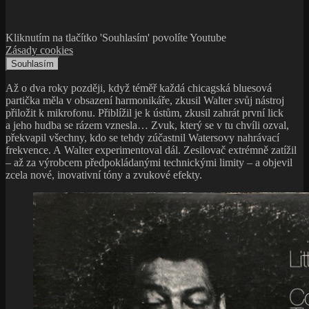
Kliknutím na tlačítko 'Souhlasím' povolíte Youtube
Zásady cookies
Souhlasím
Až o dva roky později, když téměř každá chicagská bluesová
partička měla v obsazení harmonikáře, zkusil Walter svůj nástroj
přiložit k mikrofonu. Přiblížil je k ústům, zkusil zahrát první lick
a jeho hudba se rázem vznesla… Zvuk, který se v tu chvíli ozval,
překvapil všechny, kdo se tehdy zúčastnil Watersovy nahrávací
frekvence. A Walter experimentoval dál. Zesilovač extrémně zatížil
– až za výrobcem předpokládanými technickými limity – a objevil
zcela nové, inovativní tóny a zvukové efekty.