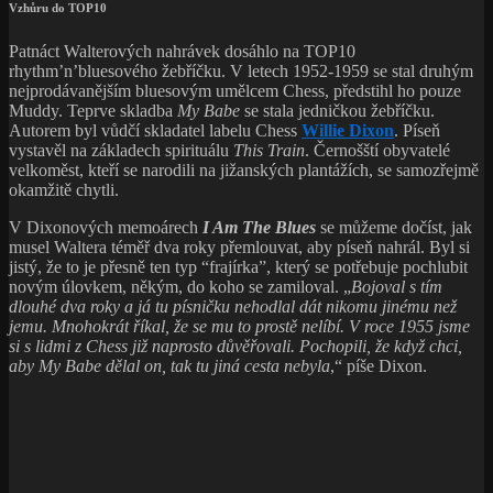
Vzhůru do TOP10
Patnáct Walterových nahrávek dosáhlo na TOP10
rhythm’n’bluesového žebříčku. V letech 1952-1959 se stal druhým
nejprodávanějším bluesovým umělcem Chess, předstihl ho pouze
Muddy. Teprve skladba
My Babe
se stala jedničkou žebříčku.
Autorem byl vůdčí skladatel labelu Chess
Willie Dixon
. Píseň
vystavěl na základech spirituálu
This Train
. Černošští obyvatelé
velkoměst, kteří se narodili na jižanských plantážích, se samozřejmě
okamžitě chytli.
V Dixonových memoárech
I Am The Blues
se můžeme dočíst, jak
musel Waltera téměř dva roky přemlouvat, aby píseň nahrál. Byl si
jistý, že to je přesně ten typ “frajírka”, který se potřebuje pochlubit
novým úlovkem, někým, do koho se zamiloval. „
Bojoval s tím
dlouhé dva roky a já tu písničku nehodlal dát nikomu jinému než
jemu. Mnohokrát říkal, že se mu to prostě nelíbí. V roce 1955 jsme
si s lidmi z Chess již naprosto důvěřovali. Pochopili, že když chci,
aby My Babe dělal on, tak tu jiná cesta nebyla
,“ píše Dixon.