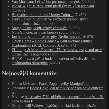
Van Morrison: Léčivá hra pro unavenou duši
(26 840)
Isle of Wight 1970: Labutí píseň éry velkých festivalů
(15 986)
Bojovnice proti otroctví Harriet Tubman
(7 450)
Furry Lewis, bluesman ve službách memphiských
komunálních služeb
(6 973)
Shuggie Otis, acidjazzový věrozvěst
(6 962)
Nina Simone, nejvyšší kněžka soulu
(6 953)
Jan Arnet, s kontrabasem přes Berlínskou zeď
(6 876)
Chick Corea – Eddie Gomez – Paul Motian: Further
Explorations (2012, Concord Jazz)
(6 872)
Flamingo & Marie Rottrová ’75: československý soul mezi
normalizací a legendou
(6 857)
Bill Withers, úspěšná hudební kariéra mlékaře, dělníka
a námořního důstojníka
(6 452)
Nejnovější komentáře
Honza Meissner
:
Frank Zappa, velký Manipulátor
jendablues
:
Eddie Boyd, dal nám více než jen pět dlouhejch
let
Pavlica
:
Alternative T.V., příběh experimentálního misionáře
pana Marka P.
Petrpan
:
Bill Withers, úspěšná hudební kariéra mlékaře,