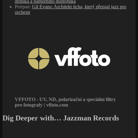
dělníka a námořního důstojníka
Petrpan
:
Gil Evans: Architekt ticha, který přepsal jazz pro
orchestr
VFFOTO - UV, ND, polarizační a speciální filtry
pro fotografy | vffoto.com
Dig Deeper with… Jazzman Records