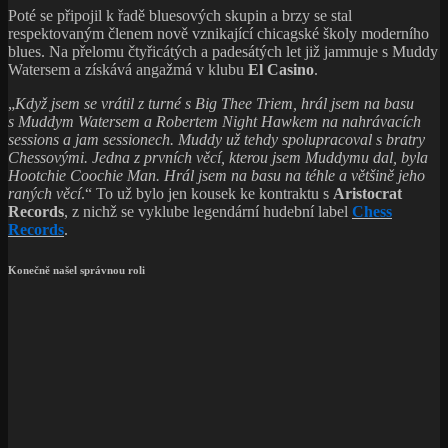
Poté se připojil k řadě bluesových skupin a brzy se stal
respektovaným členem nově vznikající chicagské školy moderního
blues. Na přelomu čtyřicátých a padesátých let již jammuje s Muddy
Watersem a získává angažmá v klubu
El Casino
.
„
Když jsem se vrátil z turné s Big Thee Triem, hrál jsem na basu
s Muddym Watersem a Robertem Night Hawkem na nahrávacích
sessions a jam sessionech. Muddy už tehdy spolupracoval s bratry
Chessovými. Jedna z prvních věcí, kterou jsem Muddymu dal, byla
Hootchie Coochie Man. Hrál jsem na basu na téhle a většině jeho
raných věcí
.“ To už bylo jen kousek ke kontraktu s
Aristocrat
Records
, z nichž se vyklube legendární hudební label
Chess
Records
.
Konečně našel správnou roli