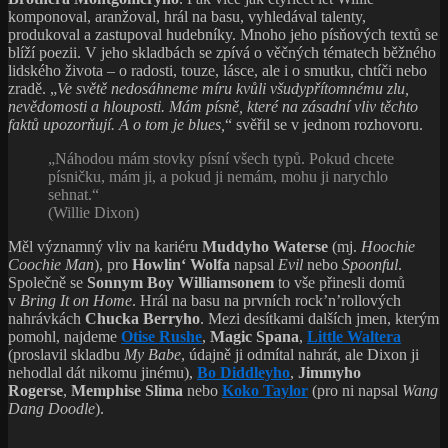
komponoval, aranžoval, hrál na basu, vyhledával talenty,
produkoval a zastupoval hudebníky. Mnoho jeho písňových textů se
blíží poezii. V jeho skladbách se zpívá o věčných tématech běžného
lidského života – o radosti, touze, lásce, ale i o smutku, chtíči nebo
zradě. „
Ve světě nedosáhneme míru kvůli všudypřítomnému zlu,
nevědomosti a hlouposti. Mám písně, které na zásadní vliv těchto
faktů upozorňují. A o tom je blues,
“ svěřil se v jednom rozhovoru.
„Náhodou mám stovky písní všech typů. Pokud chcete
písničku, mám ji, a pokud ji nemám, mohu ji narychlo
sehnat.“
(Willie Dixon)
Měl významný vliv na kariéru
Muddyho Waterse
(mj.
Hoochie
Coochie Man
), pro
Howlin‘ Wolfa
napsal
Evil
nebo
Spoonful
.
Společně se
Sonnym
Boy Williamsonem
to vše přinesli domů
v
Bring It on Home
. Hrál na basu na prvních rock’n’rollových
nahrávkách
Chucka Berryho
. Mezi desítkami dalších jmen, kterým
pomohl, najdeme
Otise Rushe
,
Magic Spana
,
Little Waltera
(proslavil skladbu
My Babe
, údajně ji odmítal nahrát, ale Dixon ji
nehodlal dát nikomu jinému),
Bo Diddleyho
,
Jimmyho
Rogerse
,
Memphise Slima
nebo
Koko Taylor
(pro ni napsal
Wang
Dang Doodle
).