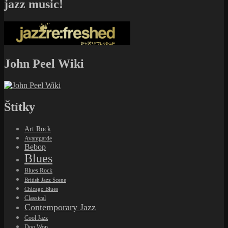
jazz music!
John Peel Wiki
Štítky
Art Rock
Avantgarde
Bebop
Blues
Blues Rock
British Jazz Scene
Chicago Blues
Classical
Contemporary Jazz
Cool Jazz
Doo Wop