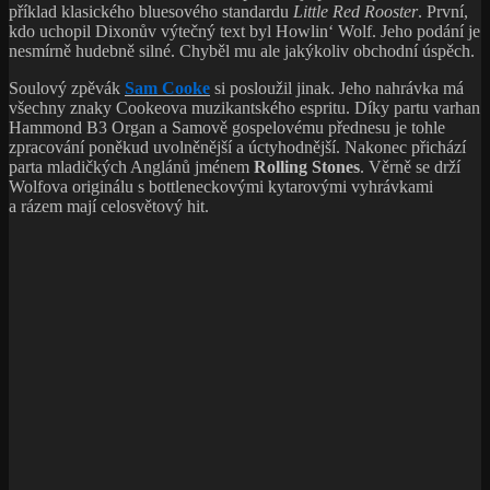
příklad klasického bluesového standardu
Little Red Rooster
. První,
kdo uchopil Dixonův výtečný text byl Howlin‘ Wolf. Jeho podání je
nesmírně hudebně silné. Chyběl mu ale jakýkoliv obchodní úspěch.
Soulový zpěvák
Sam Cooke
si posloužil jinak. Jeho nahrávka má
všechny znaky Cookeova muzikantského espritu. Díky partu varhan
Hammond B3 Organ a Samově gospelovému přednesu je tohle
zpracování poněkud uvolněnější a úctyhodnější. Nakonec přichází
parta mladičkých Anglánů jménem
Rolling Stones
. Věrně se drží
Wolfova originálu s bottleneckovými kytarovými vyhrávkami
a rázem mají celosvětový hit.