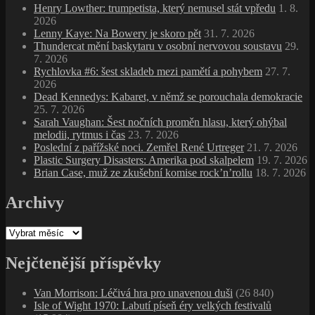
Henry Lowther: trumpetista, který nemusel stát vpředu
1. 8.
2026
Lenny Kaye: Na Bowery je skoro pět
31. 7. 2026
Thundercat mění baskytaru v osobní nervovou soustavu
29.
7. 2026
Rychlovka #6: šest skladeb mezi pamětí a pohybem
27. 7.
2026
Dead Kennedys: Kabaret, v němž se porouchala demokracie
25. 7. 2026
Sarah Vaughan: Šest nočních proměn hlasu, který ohýbal
melodii, rytmus i čas
23. 7. 2026
Poslední z pařížské noci. Zemřel René Urtreger
21. 7. 2026
Plastic Surgery Disasters: Amerika pod skalpelem
19. 7. 2026
Brian Case, muž ze zkušební komise rock’n’rollu
18. 7. 2026
Archivy
Archivy
Nejčtenější příspěvky
Van Morrison: Léčivá hra pro unavenou duši
(26 840)
Isle of Wight 1970: Labutí píseň éry velkých festivalů