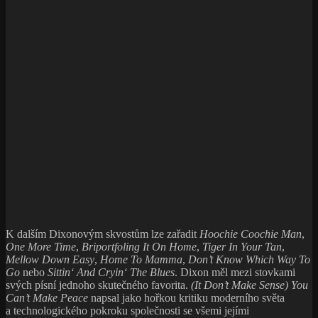
K dalším Dixonovým skvostům lze zařadit
Hoochie Coochie Man
,
One More Time
,
Briportfoling It On Home
,
Tiger In Your Tan
,
Mellow Down Easy
,
Home To Mamma
,
Don’t Know Which Way To
Go
nebo
Sittin‘ And Cryin‘ The Blues
. Dixon měl mezi stovkami
svých písní jednoho skutečného favorita.
(It Don’t Make Sense) You
Can’t Make Peace
napsal jako hořkou kritiku moderního světa
a technologického pokroku společnosti se všemi jejími