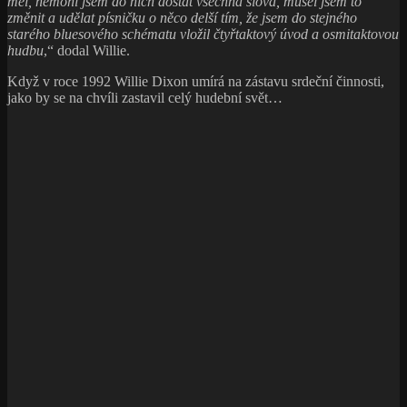
měl, nemohl jsem do nich dostat všechna slova, musel jsem to
změnit a udělat písničku o něco delší tím, že jsem do stejného
starého bluesového schématu vložil čtyřtaktový úvod a osmitaktovou
hudbu
,“ dodal Willie.
Když v roce 1992 Willie Dixon umírá na zástavu srdeční činnosti,
jako by se na chvíli zastavil celý hudební svět…