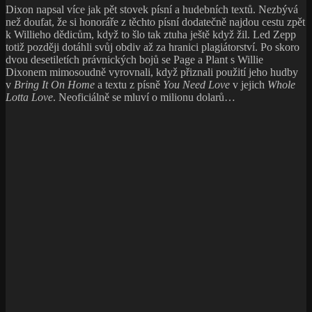
Dixon napsal více jak pět stovek písní a hudebních textů. Nezbývá
než doufat, že si honoráře z těchto písní dodatečně najdou cestu zpět
k Willieho dědicům, když to šlo tak ztuha ještě když žil. Led Zepp
totiž později dotáhli svůj obdiv až za hranici plagiátorství. Po skoro
dvou desetiletích právnických bojů se Page a Plant s Willie
Dixonem mimosoudně vyrovnali, když přiznali použití jeho hudby
v
Bring It On Home
a textu z písně
You Need Love
v jejich
Whole
Lotta Love
. Neoficiálně se mluví o milionu dolarů…