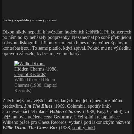
Poctivý a spolehlivý studiový pracant
Dixon nikdy nepatřil k hvězdám hudebních žebříčků. Při koncertech
po něm holky neházely podprsenky. Nezanechal po sobě přebujelou
sólovou diskografii. Přitom v kontextu blues nebyl vůbec špatným
kontrabasistou. To samé platilo, když zpíval. Pokud mu na výsledku
opravdu záleželo, byl velmi, velmi dobrý.
Willie Dixon: Hidden
Charms (1988, Capitol
Records)
Z těch nejzajímavějších alb vydaných pod jeho jménem zmiňme
především,
I’m The Blues
(1969, Columbia,
spotify link
)
a o devatenáct let mladší
Hidden Charms
(1988, Bug, Capitol), za
nějž mu byla udělena cena
Grammy
. Účel splní i rekapitulace
Willieho práce pro Chess Records, vydaná pod lakonickým názvem
Willie Dixon The Chess Box
(1988,
spotify link
).