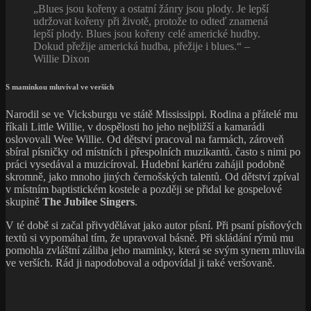
„Blues jsou kořeny a ostatní žánry jsou plody. Je lepší
udržovat kořeny při životě, protože to odteď znamená
lepší plody. Blues jsou kořeny celé americké hudby.
Dokud přežije americká hudba, přežije i blues.“ –
Willie Dixon
S maminkou mluvíval ve verších
Narodil se ve Vicksburgu ve státě Mississippi. Rodina a přátelé mu
říkali Little Willie, v dospělosti ho jeho nejbližší a kamarádi
oslovovali Wee Willie. Od dětství pracoval na farmách, zároveň
sbíral písničky od místních i přespolních muzikantů. často s nimi po
práci vysedával a muzicíroval. Hudební kariéru zahájil podobně
skromně, jako mnoho jiných černošských talentů. Od dětství zpíval
v místním baptistickém kostele a později se přidal ke gospelové
skupině
The Jubilee Singers
.
V té době si začal přivydělávat jako autor písní. Při psaní písňových
textů si vypomáhal tím, že upravoval básně. Při skládání rýmů mu
pomohla zvláštní záliba jeho maminky, která se svým synem mluvila
ve verších. Rád ji napodoboval a odpovídal ji také veršovaně.