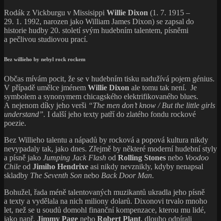
Rodák z Vickburgu v Missisippi
Willie Dixon
(1. 7. 1915 –
29. 1. 1992, narozen jako William James Dixon) se zapsal do
historie hudby 20. století svým hudebním talentem, písněmi
a pečlivou studiovou prací.
Bez willieho by nebyl rock rockem
Občas mívám pocit, že se v hudebním tisku nadužívá pojem génius.
V případě umělce jménem
Willie Dixon
ale tomu tak není. Je
symbolem a synonymem chicagského elektrifikovaného blues.
A nejenom díky jeho verši
“The men don’t know / But the little girls
understand”.
I další jeho texty patří do zlatého fondu rockové
poezie.
Bez Willieho talentu a nápadů by rocková a popová kultura nikdy
nevypadaly tak, jako dnes. Zřejmě by některé moderní hudební styly
a písně jako
Jumping Jack Flash
od
Rolling Stones
nebo
Voodoo
Chile
od
Jimiho Hendrixe
asi nikdy nevznikly, kdyby nenapsal
skladby
The Seventh Son
nebo
Back Door Man
.
Bohužel, řada méně talentovaných muzikantů ukradla jeho písně
a texty a vydělala na nich miliony dolarů. Dixonovi trvalo mnoho
let, než se u soudů domohl finanční kompenzace, kterou mu lidé,
jako např.
Jimmy Page
nebo
Robert Plant
, dlouho odpírali