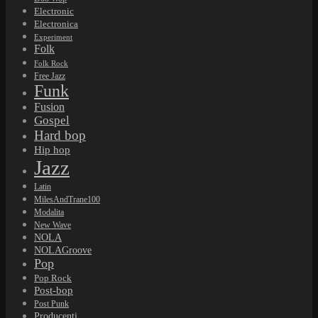
Electronic
Electronica
Experiment
Folk
Folk Rock
Free Jazz
Funk
Fusion
Gospel
Hard bop
Hip hop
Jazz
Latin
MilesAndTrane100
Modalita
New Wave
NOLA
NOLAGroove
Pop
Pop Rock
Post-bop
Post Punk
Producenti