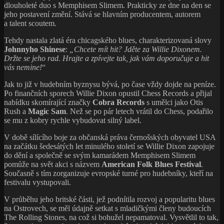
dlouholeté duo s Memphisem Slimem. Prakticky ze dne na den se
jeho postavení změní. Stává se hlavním producentem, autorem
a talent scoutem.
Tehdy nastala zlatá éra chicagského blues, charakterizovaná slovy
Johnnyho Shinese
:
„Chcete mít hit? Jděte za Willie Dixonem.
Držte se jeho rad. Hrajte a zpívejte tak, jak vám doporučuje a hit
vás nemine!
“
Jak to již v hudebním byznysu bývá, po čase vždy dojde na peníze.
Po finančních sporech Willie Dixon opustil Chess Records a přijal
nabídku skomírající značky
Cobra Records
s umělci jako Otis
Rush a
Magic Sam
. Než se po pár letech vrátil do Chess, podařilo
se mu z kobry rychle vybudovat silný label.
V době sílícího boje za občanská práva černošských obyvatel USA
na začátku šedesátých let minulého století se Willie Dixon zapojuje
do dění a společně se svým kamarádem Memphisem Slimem
pomůže na svět akci s názvem
American Folk Blues Festival
.
Současně s tím zorganizuje evropské turné pro hudebníky, kteří na
festivalu vystupovali.
V průběhu jeho britské části, jež podnítila rozvoj a popularitu blues
na Ostrovech, se měl údajně setkat s mladičkými členy budoucích
The Rolling Stones, na což si bohužel nepamatoval. Vysvětlil to tak,