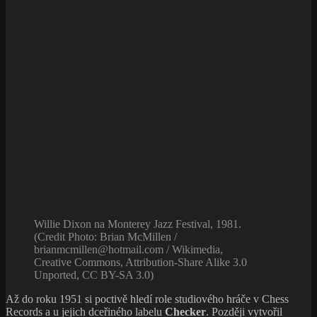
Willie Dixon na Monterey Jazz Festival, 1981.
(Credit Photo: Brian McMillen /
brianmcmillen@hotmail.com / Wikimedia,
Creative Commons, Attribution-Share Alike 3.0
Unported, CC BY-SA 3.0)
Až do roku 1951 si poctivě hledí role studiového hráče v Chess
Records a u jejich dceřiného labelu
Checker
. Později vytvořil