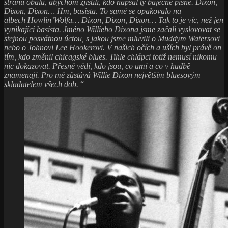
stranu obalu, abychom zjistili, kdo napsal ty báječné písně. Dixon,
Dixon, Dixon… Hm, basista. To samé se opakovalo na
albech
Howlin’Wolfa… Dixon, Dixon, Dixon… Tak to je víc, než jen
vynikající basista.
Jméno Willieho Dixona jsme začali vyslovovat se
stejnou posvátnou úctou, s jakou jsme mluvili o Muddym Watersovi
nebo o Johnovi Lee Hookerovi. V našich očích a uších byl právě on
tím, kdo změnil chicagské blues. Tihle chlápci totiž nemusí nikomu
nic dokazovat. Přesně vědí, kdo jsou, co umí a co v hudbě
znamenají. Pro mě zůstává Willie Dixon největším bluesovým
skladatelem všech dob.
“