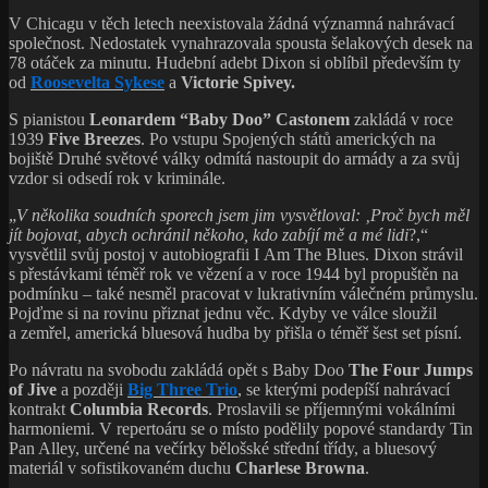
V Chicagu v těch letech neexistovala žádná významná nahrávací
společnost. Nedostatek vynahrazovala spousta šelakových desek na
78 otáček za minutu. Hudební adebt Dixon si oblíbil především ty
od
Roosevelta Sykese
a
Victorie Spivey.
S pianistou
Leonardem “Baby Doo” Castonem
zakládá v roce
1939
Five Breeze
s
. Po vstupu Spojených států amerických na
bojiště Druhé světové války odmítá nastoupit do armády a za svůj
vzdor si odsedí rok v kriminále.
„
V několika soudních sporech jsem jim vysvětloval: ‚Proč bych měl
jít bojovat, abych ochránil někoho, kdo zabíjí mě a mé lidi
?,“
vysvětlil svůj postoj v autobiografii I Am The Blues. Dixon strávil
s přestávkami téměř rok ve vězení a v roce 1944 byl propuštěn na
podmínku – také nesměl pracovat v lukrativním válečném průmyslu.
Pojďme si na rovinu přiznat jednu věc. Kdyby ve válce sloužil
a zemřel, americká bluesová hudba by přišla o téměř šest set písní.
Po návratu na svobodu zakládá opět s Baby Doo
The Four Jumps
of Jive
a později
Big Three Trio
, se kterými podepíší nahrávací
kontrakt
Columbia Records
. Proslavili se příjemnými vokálními
harmoniemi. V repertoáru se o místo podělily popové standardy Tin
Pan Alley, určené na večírky bělošské střední třídy, a bluesový
materiál v sofistikovaném duchu
Charlese Browna
.