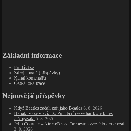
Základní informace
Přihlásit se
Zdroj kanálů (příspěvky)
Kanál komentářů
Česká lokalizace
Nejnovější příspěvky
Když Beatles začali znít jako Beatles
6. 8. 2026
Hanakuso se vrací. Do Puncta přiveze hardcore blues
z Nagasaki
5. 8. 2026
John Coltrane – Africa/Brass: Orchestr jazzové budoucnosti
2. 8. 2026