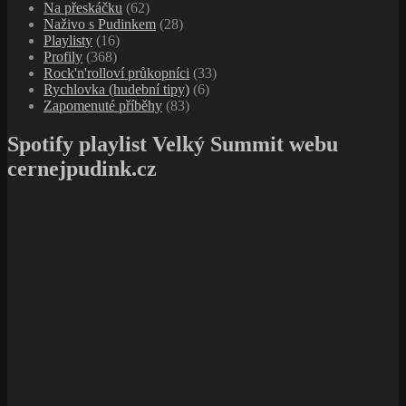
Na přeskáčku
(62)
Naživo s Pudinkem
(28)
Playlisty
(16)
Profily
(368)
Rock'n'rolloví průkopníci
(33)
Rychlovka (hudební tipy)
(6)
Zapomenuté příběhy
(83)
Spotify playlist Velký Summit webu
cernejpudink.cz