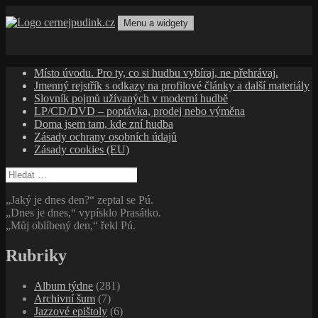
Přejít
k
Menu a widgety
obsahu
cernejpudink.cz
Hudební magazín o zapomenutých příbězích, jazzu, alternativě
webu
a albech s hlubším kontextem
Místo úvodu. Pro ty, co si hudbu vybíraj, ne přehrávaj.
Jmenný rejstřík s odkazy na profilové články a další materiály
Slovník pojmů užívaných v moderní hudbě
LP/CD/DVD – poptávka, prodej nebo výměna
Doma jsem tam, kde zní hudba
Zásady ochrany osobních údajů
Zásady cookies (EU)
Vyhledávání
„Jaký je dnes den?“ zeptal se Pú.
„Dnes je dnes,“ vypísklo Prasátko.
„Můj oblíbený den,“ řekl Pú.
Rubriky
Album týdne
(281)
Archivní šum
(7)
Jazzové epištoly
(6)