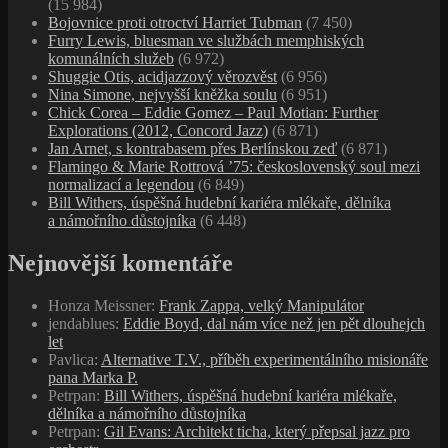
(15 984)
Bojovnice proti otroctví Harriet Tubman
(7 450)
Furry Lewis, bluesman ve službách memphiských
komunálních služeb
(6 972)
Shuggie Otis, acidjazzový věrozvěst
(6 956)
Nina Simone, nejvyšší kněžka soulu
(6 951)
Chick Corea – Eddie Gomez – Paul Motian: Further
Explorations (2012, Concord Jazz)
(6 871)
Jan Arnet, s kontrabasem přes Berlínskou zeď
(6 871)
Flamingo & Marie Rottrová ’75: československý soul mezi
normalizací a legendou
(6 849)
Bill Withers, úspěšná hudební kariéra mlékaře, dělníka
a námořního důstojníka
(6 448)
Nejnovější komentáře
Honza Meissner
:
Frank Zappa, velký Manipulátor
jendablues
:
Eddie Boyd, dal nám více než jen pět dlouhejch
let
Pavlica
:
Alternative T.V., příběh experimentálního misionáře
pana Marka P.
Petrpan
:
Bill Withers, úspěšná hudební kariéra mlékaře,
dělníka a námořního důstojníka
Petrpan
:
Gil Evans: Architekt ticha, který přepsal jazz pro