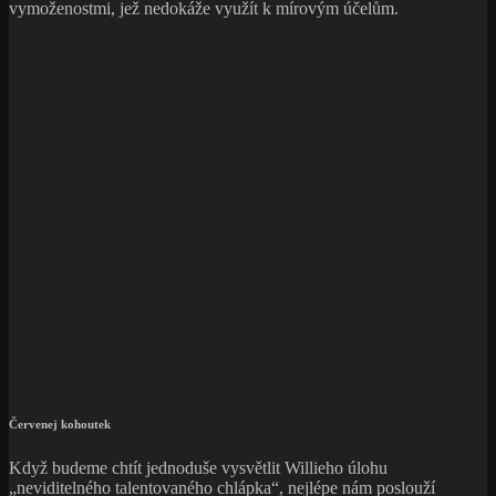
vymoženostmi, jež nedokáže využít k mírovým účelům.
Červenej kohoutek
Když budeme chtít jednoduše vysvětlit Willieho úlohu
„neviditelného talentovaného chlápka“, nejlépe nám poslouží