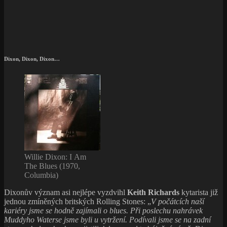
Dixon, Dixon, Dixon…
Willie Dixon: I Am
The Blues (1970,
Columbia)
Dixonův význam asi nejlépe vyzdvihl
Keith Richards
kytarista již
jednou zmíněných britských Rolling Stones: „
V počátcích naší
kariéry jsme se hodně zajímali o blues. Při poslechu nahrávek
Muddyho Waterse jsme byli u vytržení. Podívali jsme se na zadní