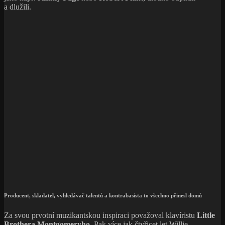
a dlužili.
Producent, skladatel, vyhledávač talentů a kontrabasista to všechno přinesl domů
Za svou prvotní muzikantskou inspiraci považoval klavíristu
Little
Brothera Montgomeryho
. Pak více jak čtyřicet let Willie