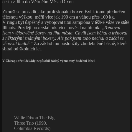
cestu z Jihu do Větrného Města Dixon.
Zkouší se prosadit jako profesionální boxer. Byl k tomu předurčen
tělesnou výškou, měřil více jak 190 cm a váhou přes 100 kg.
V ringu byl úspěšný a vybojoval titul šampióna v těžké váze ve státě
Illinois. Později boxerské rukavice pověsil na hřebík. „
Trénoval
jsem v tělocvičně Savoy na jihu města. Chvíli jsem běhal a trénoval
s některými známými boxery. Ale pak jsem toho nechal a začal se
věnovat hudbě
.“ Za základ mu posloužily zhudebněné básně, které
sbíral od školních let.
V Chicagu třetí dekády nepůsobil žádný významný hudební label
Willie Dixon The Big
Three Trio (1990,
Columbia Records)