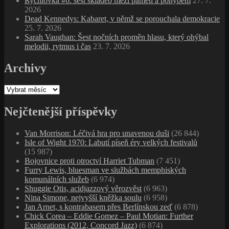
Rychlovka #6: šest skladeb mezi pamětí a pohybem
27. 7.
2026
Dead Kennedys: Kabaret, v němž se porouchala demokracie
25. 7. 2026
Sarah Vaughan: Šest nočních proměn hlasu, který ohýbal
melodii, rytmus i čas
23. 7. 2026
Archivy
Archivy
Nejčtenější příspěvky
Van Morrison: Léčivá hra pro unavenou duši
(26 844)
Isle of Wight 1970: Labutí píseň éry velkých festivalů
(15 987)
Bojovnice proti otroctví Harriet Tubman
(7 451)
Furry Lewis, bluesman ve službách memphiských
komunálních služeb
(6 974)
Shuggie Otis, acidjazzový věrozvěst
(6 963)
Nina Simone, nejvyšší kněžka soulu
(6 958)
Jan Arnet, s kontrabasem přes Berlínskou zeď
(6 878)
Chick Corea – Eddie Gomez – Paul Motian: Further
Explorations (2012, Concord Jazz)
(6 874)