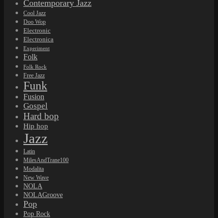
Contemporary Jazz
Cool Jazz
Doo Wop
Electronic
Electronica
Experiment
Folk
Folk Rock
Free Jazz
Funk
Fusion
Gospel
Hard bop
Hip hop
Jazz
Latin
MilesAndTrane100
Modalita
New Wave
NOLA
NOLAGroove
Pop
Pop Rock