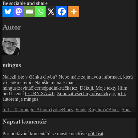
Be sociable and share
Autor
mingus
Nalezli jste v článku chybu? Nebo máte zajímavou informaci, která
v článku chybí? Napište mi na e-mail
mingus(zavínáč)cernejpudink(tečka)cz. Děkuji. Moje texty šířím
pod licencí
CC BY-SA 4.0
.
Zobrazit všechny příspěvky, jejichž
autorem je mingus
Publikováno:
Autor:
Rubriky:
Štítky:
6. 1. 2025
mingus
Album týdne
Blues
,
Funk
,
Rhythm'n'Blues
,
Soul
Napsat komentář
Pro přidávání komentářů se musíte nejdříve
přihlásit
.