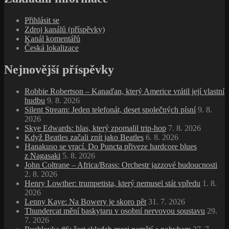
Přihlásit se
Zdroj kanálů (příspěvky)
Kanál komentářů
Česká lokalizace
Nejnovější příspěvky
Robbie Robertson – Kanaďan, který Americe vrátil její vlastní
hudbu
9. 8. 2026
Silent Stream: Jeden telefonát, deset společných písní
9. 8.
2026
Skye Edwards: hlas, který zpomalil trip‑hop
7. 8. 2026
Když Beatles začali znít jako Beatles
6. 8. 2026
Hanakuso se vrací. Do Puncta přiveze hardcore blues
z Nagasaki
5. 8. 2026
John Coltrane – Africa/Brass: Orchestr jazzové budoucnosti
2. 8. 2026
Henry Lowther: trumpetista, který nemusel stát vpředu
1. 8.
2026
Lenny Kaye: Na Bowery je skoro pět
31. 7. 2026
Thundercat mění baskytaru v osobní nervovou soustavu
29.
7. 2026