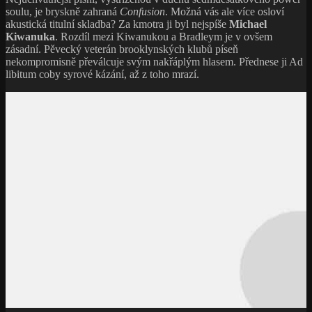
soulu, je bryskně zahraná
Confusion
. Možná vás ale více osloví
akustická titulní skladba? Za kmotra ji byl nejspíše
Michael
Kiwanuka
. Rozdíl mezi Kiwanukou a Bradleym je v ovšem
zásadní. Pěvecký veterán brooklynských klubů píseň
nekompromisně převálcuje svým nakřáplým hlasem. Přednese ji Ad
libitum coby syrové kázání, až z toho mrazí.