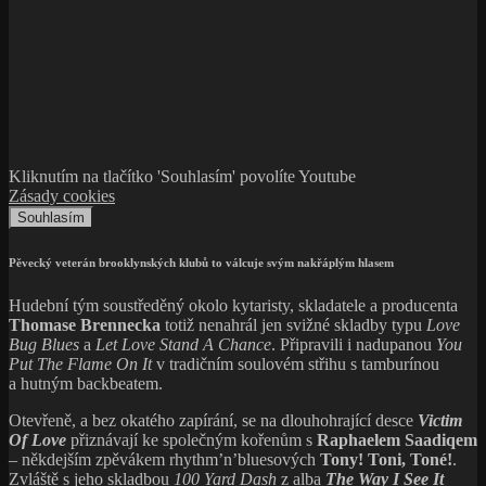
Kliknutím na tlačítko 'Souhlasím' povolíte Youtube
Zásady cookies
Souhlasím
Pěvecký veterán brooklynských klubů to válcuje svým nakřáplým hlasem
Hudební tým soustředěný okolo kytaristy, skladatele a producenta
Thomase Brennecka
totiž nenahrál jen svižné skladby typu
Love
Bug Blues
a
Let Love Stand A Chance
. Připravili i nadupanou
You
Put The Flame On It
v tradičním soulovém střihu s tamburínou
a hutným backbeatem.
Otevřeně, a bez okatého zapírání, se na dlouhohrající desce
Victim
Of Love
přiznávají ke společným kořenům s
Raphaelem Saadiqem
– někdejším zpěvákem rhythm’n’bluesových
Tony! Toni, Toné!
.
Zvláště s jeho skladbou
100 Yard Dash
z alba
The Way I See It