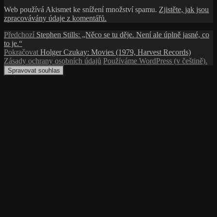
Web používá Akismet ke snížení množství spamu.
Zjistěte, jak jsou
zpracovávány údaje z komentářů.
Navigace
Předchozí
Předchozí
Stephen Stills: „Něco se tu děje. Není ale úplně jasné, co
příspěvek:
to je.“
pro
Následující
Pokračovat
Holger Czukay: Movies (1979, Harvest Records)
příspěvek
příspěvek:
Zásady ochrany osobních údajů
Používáme WordPress (v češtině).
Spravovat souhlas