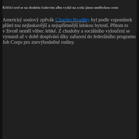
Křičící orel se na druhém řadovém albu vydal na zcela jinou uměleckou cestu
Americký soulový zpěvák
Charles Bradley
byl podle vzpomínek
přátel tou nejlaskavější a nejupřímnější lidskou bytostí. Přitom to
v životě neměl vůbec lehké. Z chudoby a sociálního vyloučení se
vymanil až v době dospívání díky zařazení do federálního programu
Job Corps pro znevýhodněné rodiny.