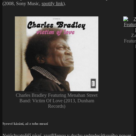
(2008, Sony Music,
spotify link
).
Za
Featu
Charles Bradley Featuring Menahan Street
Band: Victim Of Love (2013, Dunham
Records)
Syrové kázání, až z toho mrazí
Nejúchvatnější písní, vystřiženou v duchu sedmdesátkového power