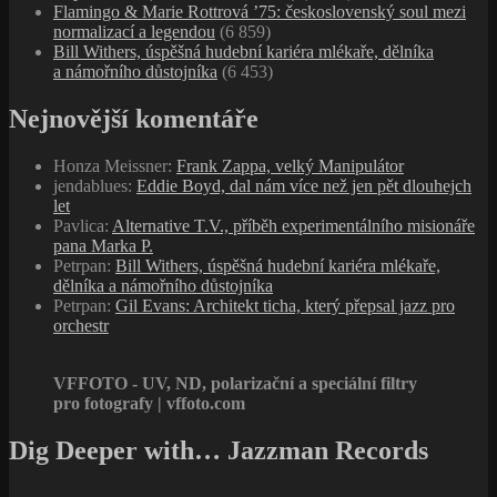
Flamingo & Marie Rottrová ’75: československý soul mezi
normalizací a legendou
(6 859)
Bill Withers, úspěšná hudební kariéra mlékaře, dělníka
a námořního důstojníka
(6 453)
Nejnovější komentáře
Honza Meissner
:
Frank Zappa, velký Manipulátor
jendablues
:
Eddie Boyd, dal nám více než jen pět dlouhejch
let
Pavlica
:
Alternative T.V., příběh experimentálního misionáře
pana Marka P.
Petrpan
:
Bill Withers, úspěšná hudební kariéra mlékaře,
dělníka a námořního důstojníka
Petrpan
:
Gil Evans: Architekt ticha, který přepsal jazz pro
orchestr
VFFOTO - UV, ND, polarizační a speciální filtry
pro fotografy | vffoto.com
Dig Deeper with… Jazzman Records