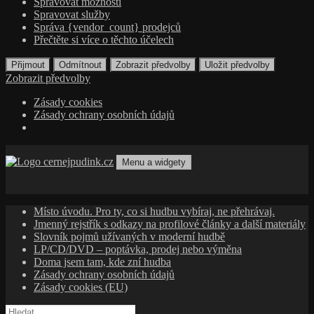
Spravovat možnosti
Spravovat služby
Správa {vendor_count} prodejců
Přečtěte si více o těchto účelech
Přijmout
Odmítnout
Zobrazit předvolby
Uložit předvolby
Zobrazit předvolby
Zásady cookies
Zásady ochrany osobních údajů
Přejít
k
Menu a widgety
obsahu
cernejpudink.cz
Hudební magazín o zapomenutých příbězích, jazzu, alternativě
webu
a albech s hlubším kontextem
Místo úvodu. Pro ty, co si hudbu vybíraj, ne přehrávaj.
Jmenný rejstřík s odkazy na profilové články a další materiály
Slovník pojmů užívaných v moderní hudbě
LP/CD/DVD – poptávka, prodej nebo výměna
Doma jsem tam, kde zní hudba
Zásady ochrany osobních údajů
Zásady cookies (EU)
Vyhledávání