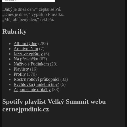
„Jaký je dnes den?“ zeptal se Pú.
„Dnes je dnes,“ vypísklo Prasátko.
„Můj oblíbený den,“ řekl Pú.
Rubriky
Album týdne
(282)
Archivní šum
(7)
Jazzové epištoly
(6)
Na přeskáčku
(62)
Naživo s Pudinkem
(28)
Playlisty
(16)
Profily
(370)
Rock'n'rolloví průkopníci
(33)
Rychlovka (hudební tipy)
(6)
Zapomenuté příběhy
(83)
Spotify playlist Velký Summit webu
cernejpudink.cz