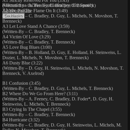
A1 Strictly Reserved For You (3:43)
Kliknutím na tlačítko 'Souhlasím' povolíte Spotify
(Written-By – A. Feeney, C. Bradley, T. Brenneck)
Zásady cookies
A2 You Put The Flame On It (3:49)
(Written-By – C. Bradley, D. Guy, L. Michels, N. Movshon, T.
Souhlasím
Brenneck)
A3 Let Love Stand A Chance (3:59)
(Written-By – C. Bradley, T. Brenneck)
A4 Victim Of Love (3:29)
(Written-By – C. Bradley, T. Brenneck)
A5 Love Bug Blues (3:00)
(Written-By – B. Holland, D. Guy, E. Holland, H. Steinweiss, L.
Dozier, L. Michels, N. Movshon, T. Brenneck)
A6 Dusty Blue (3:22)
(Written-By – D. Guy, H. Steinweiss, L. Michels, N. Movshon, T.
Brenneck, V. Axelrod)
B1 Confusion (3:45)
(Written-By – C. Bradley, D. Guy, L. Michels, T. Brenneck)
B2 Where Do We Go From Here? (3:11)
(Written-By – A. Feeney, C. Bradley, D. Foder*, D. Guy, H.
Steinweiss, L. Michels, T. Brenneck)
B3 Crying In The Chapel (3:55)
(Written-By – C. Bradley, T. Brenneck)
B4 Hurricane (3:32)
(Written-By – C. Bradley, D. Guy, H. Steinweiss, L. Michels, M.