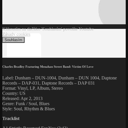
Kliknutím na tlačítko 'Souhlasím' povolíte Youtube
Zásady cookies
Souhlasím
Charles Bradley Featuring Menahan Street Band: Victim Of Love
Label: Dunham – DUN-1004, Dunham – DUN 1004, Daptone
Records – DAP-031, Daptone Records – DAP 031
Format: Vinyl, LP, Album, Stereo
Country: US
Released: Apr 2, 2013
Genre: Funk / Soul, Blues
Style: Soul, Rhythm & Blues
Tracklist