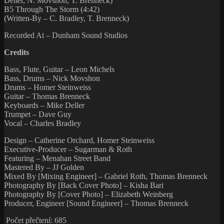
Deller, N. Movshon, T. Brenneck)
B5 Through The Storm (4:42)
(Written-By – C. Bradley, T. Brenneck)
Recorded At – Dunham Sound Studios
Credits
Bass, Flute, Guitar – Leon Michels
Bass, Drums – Nick Movshon
Drums – Homer Steinweiss
Guitar – Thomas Brenneck
Keyboards – Mike Deller
Trumpet – Dave Guy
Vocal – Charles Bradley
Design – Catherine Orchard, Homer Steinweiss
Executive-Producer – Sugarman & Roth
Featuring – Menahan Street Band
Mastered By – JJ Golden
Mixed By [Mixing Engineer] – Gabriel Roth, Thomas Brenneck
Photography By [Back Cover Photo] – Kisha Bari
Photography By [Cover Photo] – Elizabeth Weinberg
Producer, Engineer [Sound Engineer] – Thomas Brenneck
Počet přečtení:
685