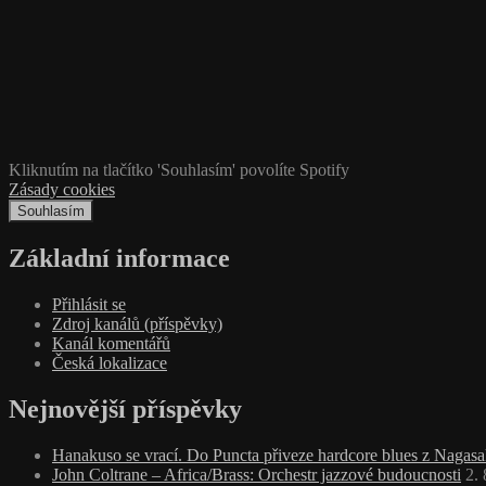
Kliknutím na tlačítko 'Souhlasím' povolíte Spotify
Zásady cookies
Souhlasím
Základní informace
Přihlásit se
Zdroj kanálů (příspěvky)
Kanál komentářů
Česká lokalizace
Nejnovější příspěvky
Hanakuso se vrací. Do Puncta přiveze hardcore blues z Nagasa
John Coltrane – Africa/Brass: Orchestr jazzové budoucnosti
2.