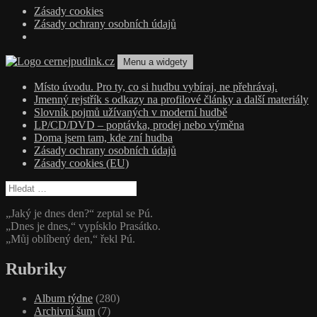
Zásady cookies
Zásady ochrany osobních údajů
Přejít
Menu a widgety
k
obsahu
cernejpudink.cz
Hudební magazín o zapomenutých příbězích, jazzu, alternativě a alb
Místo úvodu. Pro ty, co si hudbu vybíraj, ne přehrávaj.
webu
Jmenný rejstřík s odkazy na profilové články a další materiály
Slovník pojmů užívaných v moderní hudbě
LP/CD/DVD – poptávka, prodej nebo výměna
Doma jsem tam, kde zní hudba
Zásady ochrany osobních údajů
Zásady cookies (EU)
Vyhledávání
„Jaký je dnes den?“ zeptal se Pú.
„Dnes je dnes,“ vypísklo Prasátko.
„Můj oblíbený den,“ řekl Pú.
Rubriky
Album týdne
(280)
Archivní šum
(7)