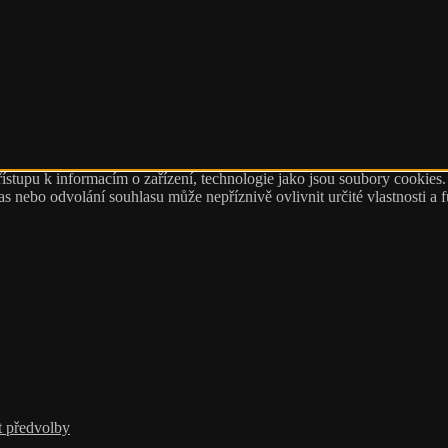
ístupu k informacím o zařízení, technologie jako jsou soubory cookies
 nebo odvolání souhlasu může nepříznivě ovlivnit určité vlastnosti a 
t předvolby