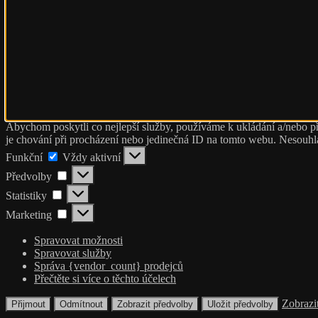
Abychom poskytli co nejlepší služby, používáme k ukládání a/nebo př
je chování při procházení nebo jedinečná ID na tomto webu. Nesouhlas
Funkční
Funkční
Vždy aktivní
Předvolby
Předvolby
Statistiky
Statistiky
Marketing
Marketing
Spravovat možnosti
Spravovat služby
Správa {vendor_count} prodejců
Přečtěte si více o těchto účelech
Zobrazi
Přijmout
Odmítnout
Zobrazit předvolby
Uložit předvolby