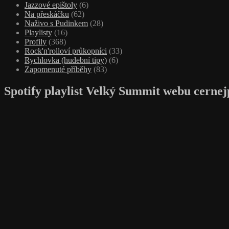
Jazzové epištoly
(6)
Na přeskáčku
(62)
Naživo s Pudinkem
(28)
Playlisty
(16)
Profily
(368)
Rock'n'rolloví průkopníci
(33)
Rychlovka (hudební tipy)
(6)
Zapomenuté příběhy
(83)
Spotify playlist Velký Summit webu cernej