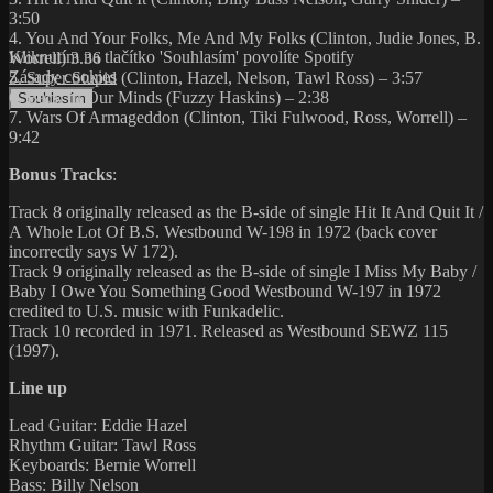
3:50
4. You And Your Folks, Me And My Folks (Clinton, Judie Jones, B.
Kliknutím na tlačítko 'Souhlasím' povolíte Spotify
Worrell) 3.36
Zásady cookies
5. Super Stupid (Clinton, Hazel, Nelson, Tawl Ross) – 3:57
6. Back In Our Minds (Fuzzy Haskins) – 2:38
Souhlasím
7. Wars Of Armageddon (Clinton, Tiki Fulwood, Ross, Worrell) –
9:42
Bonus Tracks
:
Track 8 originally released as the B-side of single Hit It And Quit It /
A Whole Lot Of B.S. Westbound W-198 in 1972 (back cover
incorrectly says W 172).
Track 9 originally released as the B-side of single I Miss My Baby /
Baby I Owe You Something Good Westbound W-197 in 1972
credited to U.S. music with Funkadelic.
Track 10 recorded in 1971. Released as Westbound SEWZ 115
(1997).
Line up
Lead Guitar: Eddie Hazel
Rhythm Guitar: Tawl Ross
Keyboards: Bernie Worrell
Bass: Billy Nelson