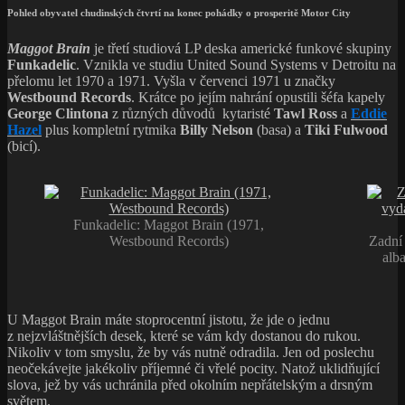
Pohled obyvatel chudinských čtvrtí na konec pohádky o prosperitě Motor City
Maggot Brain
je třetí studiová LP deska americké funkové skupiny
Funkadelic
. Vznikla ve studiu United Sound Systems v Detroitu na
přelomu let 1970 a 1971. Vyšla v červenci 1971 u značky
Westbound Records
. Krátce po jejím nahrání opustili šéfa kapely
George Clintona
z různých důvodů kytaristé
Tawl Ross
a
Eddie
Hazel
plus kompletní rytmika
Billy Nelson
(basa) a
Tiki Fulwood
(bicí).
Funkadelic: Maggot Brain (1971,
Westbound Records)
Zadní
alb
U Maggot Brain máte stoprocentní jistotu, že jde o jednu
z nejzvláštnějších desek, které se vám kdy dostanou do rukou.
Nikoliv v tom smyslu, že by vás nutně odradila. Jen od poslechu
neočekávejte jakékoliv příjemné či vřelé pocity. Natož uklidňující
slova, jež by vás uchránila před okolním nepřátelským a drsným
světem.