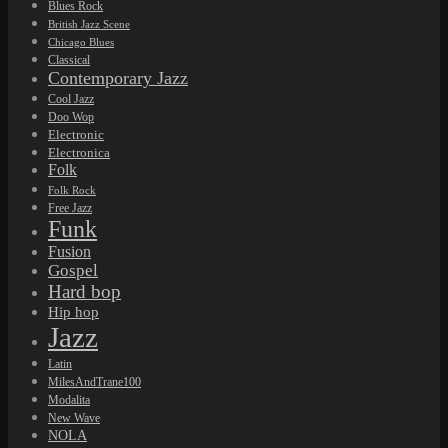
Blues Rock
British Jazz Scene
Chicago Blues
Classical
Contemporary Jazz
Cool Jazz
Doo Wop
Electronic
Electronica
Folk
Folk Rock
Free Jazz
Funk
Fusion
Gospel
Hard bop
Hip hop
Jazz
Latin
MilesAndTrane100
Modalita
New Wave
NOLA