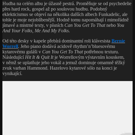
Hudba na celém albu je úžasně pestrá. Proměňuje se od psychedelie
přes hard rock, gospel až po soulovou hudbu. Podobný
eklekticismus se objeví na několika dalších albech Funkadelic, ale
tohle je moje nejoblíbenější. Hodně tomu napomáhají i mimořádně
jímavé a mistrné texty, v písních
Can You Get To That
nebo
You
And Your Folks, Me And My Folks
.
Od této desky v kapele přebírá dominantní roli klávesista
Bernie
Worrell
. Jeho piano dodává acidově rhythm’n’bluesovému
kytarovému guláši v
Can You Get To That
potřebnou texturu.
Následující
Hit It & Quit It
je Worrellovým výstavním kouskem,
v němž se uplatňuje jeho vokál a jemuž dominuje omamně těžký
zvuk varhan Hammond. Hazelovo kytarové sólo na konci je
vynikající.