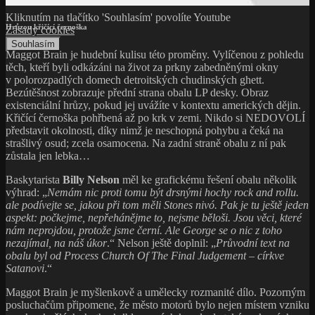
Kliknutím na tlačítko 'Souhlasím' povolíte Youtube
Hrůzou křičící černoška
Zásady cookies
Souhlasím
Maggot Brain je hudební kulisu této proměny. Vylíčenou z pohledu
těch, kteří byli odkázáni na život za prkny zabedněnými okny
v polorozpadlých domech detroitských chudinských ghett.
Bezútěšnost zobrazuje přední strana obalu LP desky. Obraz
existenciální hrůzy, pokud jej uvážíte v kontextu amerických dějin.
Křičící černoška pohřbená až po krk v zemi. Nikdo si NEDOVOLÍ
představit okolnosti, díky nimž je neschopná pohybu a čeká na
strašlivý osud; zcela osamocena. Na zadní straně obalu z ní pak
zůstala jen lebka…
Baskytarista
Billy Nelson
měl ke grafickému řešení obalu několik
výhrad: „
Nemám nic proti tomu být drsnými hochy rock and rollu.
ale podívejte se, jakou při tom měli Stones nivó. Pak je tu ještě jeden
aspekt: počkejme, nepřehánějme to, nejsme běloši. Jsou věci, které
nám neprojdou, protože jsme černí. Ale George se o nic z toho
nezajímal, na náš úkor
.“ Nelson ještě doplnil: „
Průvodní text na
obalu byl od Process Church Of The Final Judgement – církve
Satanovi
.“
Maggot Brain je myšlenkově a umělecky rozmanité dílo. Pozorným
posluchačům připomene, že město motorů bylo nejen místem vzniku