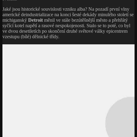
Jaké jsou historické souvislosti vzniku alba? Na pozadí první vlny
americké deindustrializace na konci šesté dekády minulého století se
michiganský
Detroit
měnil ve stále bezútěšnější město a přehřátý
syčící kotel napětí a rasové nespokojenosti. Stalo se to poté, co byl
ve dvou desetiletích po skončení druhé světové války epicentrem
vzestupu (bílé) dělnické třídy.