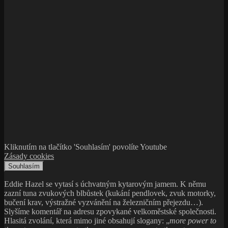
Kliknutím na tlačítko 'Souhlasím' povolíte Youtube
Zásady cookies
Souhlasím
Eddie Hazel se vytasí s úchvatným kytarovým jamem. K němu
zazní tuna zvukových blbůstek (kukání pendlovek, zvuk motorky,
bučení krav, výstražné vyzvánění na železničním přejezdu…).
Slyšíme komentář na adresu zpovykané velkoměstské společnosti.
Hlasitá zvolání, která mimo jiné obsahují slogany: „
more power to