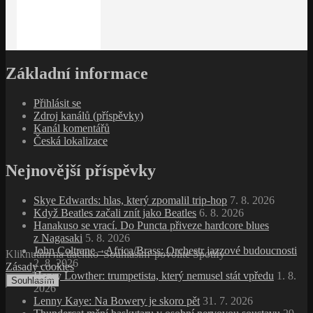
Základní informace
Přihlásit se
Zdroj kanálů (příspěvky)
Kanál komentářů
Česká lokalizace
Nejnovější příspěvky
Skye Edwards: hlas, který zpomalil trip‑hop
7. 8. 2026
Když Beatles začali znít jako Beatles
6. 8. 2026
Hanakuso se vrací. Do Puncta přiveze hardcore blues
z Nagasaki
5. 8. 2026
John Coltrane – Africa/Brass: Orchestr jazzové budoucnosti
Kliknutím na tlačítko 'Souhlasím' povolíte Spotify
2. 8. 2026
Zásady cookies
Henry Lowther: trumpetista, který nemusel stát vpředu
1. 8.
Souhlasím
2026
Lenny Kaye: Na Bowery je skoro pět
31. 7. 2026