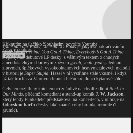
Kliknutím na tlačítko 'Souhlasím' povolíte Youtube
You And Your Folks, Me And My Folks
je jakýmsi pokračováním
Zásady cookies
písně
I Got A Thing, You Got A Thing, Everybody’s Got A Thing
Souhlasím
z eponymní debutové LP desky s vášnivým textem o chudých
a neodolatelným sborovým zpěvem „
yeah, yeah, yeah
„. Jednou
z prvních, špičkových vysokooktanových heavymetalových melodií
v historii je
Super Stupid
. Hazel v ní vystřihne stále vkusné, i když
už tak trochu za žánrovou hranicí P-Funku jdoucí kytarové sólo.
Celý ten rozjitřený kotel emocí zdánlivě na chvíli zklidní
Back In
Our Minds
, přičemž komediant a stand-up komik
J. W. Jackson
,
který tehdy Funkadelic předskakoval na koncertech, v ní hraje na
židovskou harfu
(česky také známá coby brumla, mrumle či
grumle).