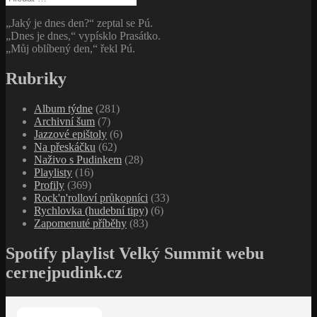
„Jaký je dnes den?“ zeptal se Pú.
„Dnes je dnes,“ vypísklo Prasátko.
„Můj oblíbený den,“ řekl Pú.
Rubriky
Album týdne
(281)
Archivní šum
(7)
Jazzové epištoly
(6)
Na přeskáčku
(62)
Naživo s Pudinkem
(28)
Playlisty
(16)
Profily
(369)
Rock'n'rolloví průkopníci
(33)
Rychlovka (hudební tipy)
(6)
Zapomenuté příběhy
(83)
Spotify playlist Velký Summit webu
cernejpudink.cz