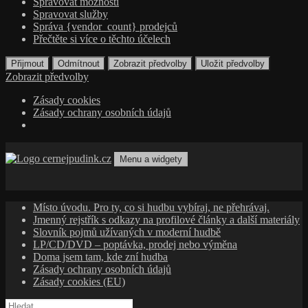
Spravovat možnosti
Spravovat služby
Správa {vendor_count} prodejců
Přečtěte si více o těchto účelech
Přijmout
Odmítnout
Zobrazit předvolby
Uložit předvolby
Zobrazit předvolby
Zásady cookies
Zásady ochrany osobních údajů
Přejít
k
Menu a widgety
obsahu
cernejpudink.cz
Hudební magazín o zapomenutých příbězích, jazzu, alternativě
webu
a albech s hlubším kontextem
Místo úvodu. Pro ty, co si hudbu vybíraj, ne přehrávaj.
Jmenný rejstřík s odkazy na profilové články a další materiály
Slovník pojmů užívaných v moderní hudbě
LP/CD/DVD – poptávka, prodej nebo výměna
Doma jsem tam, kde zní hudba
Zásady ochrany osobních údajů
Zásady cookies (EU)
Vyhledávání