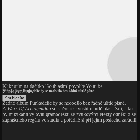
Kliknutím na tlačítko 'Souhlasím' povolíte Youtube
Žádné album Funkadelic by se neobešlo bez řádně ulítlé písně
Zásady cookies
Souhlasím
Žádné album Funkadelic by se neobešlo bez řádně ulítlé písně.
A
Wars Of Armageddon
se k těmto skvostům hrdě hlásí. Zní, jako
by muzikanti vylovili gramodesku se zvukovými efekty odněkud ze
zaprášeného regálu ve studiu a pořádně si při jejím poslechu zařádili.