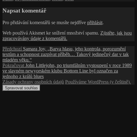
Napsat komentář
Pro přidávání komentářů se musíte nejdříve
přihlásit
.
Web používá Akismet ke snížení množství spamu.
Zjistěte, jak jsou
zpracovávány údaje z komentářů.
Navigace
Předchozí
Předchozí
Samara Joy, „Barva hlasu, jeho kontrola, porozumění
příspěvek:
textům a schopnost zazpívat příběh… Takový jedinečný dar v tak
pro
mladém věku.“
příspěvek
Následující
Pokračovat
John Littlejohn, po triumfálním vystoupení v roce 1989
příspěvek:
ve slavném newyorském klubu Bottom Line byl označen za
jednoho z králů blues
Zásady ochrany osobních údajů
Používáme WordPress (v češtině).
Spravovat souhlas