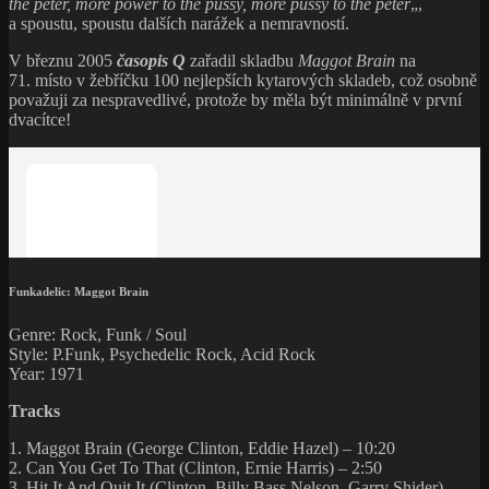
the peter, more power to the pussy, more pussy to the peter
„,
a spoustu, spoustu dalších narážek a nemravností.
V březnu 2005
časopis Q
zařadil skladbu
Maggot Brain
na
71. místo v žebříčku 100 nejlepších kytarových skladeb, což osobně
považuji za nespravedlivé, protože by měla být minimálně v první
dvacítce!
Funkadelic: Maggot Brain
Genre: Rock, Funk / Soul
Style: P.Funk, Psychedelic Rock, Acid Rock
Year: 1971
Tracks
1. Maggot Brain (George Clinton, Eddie Hazel) – 10:20
2. Can You Get To That (Clinton, Ernie Harris) – 2:50
3. Hit It And Quit It (Clinton, Billy Bass Nelson, Garry Shider) –