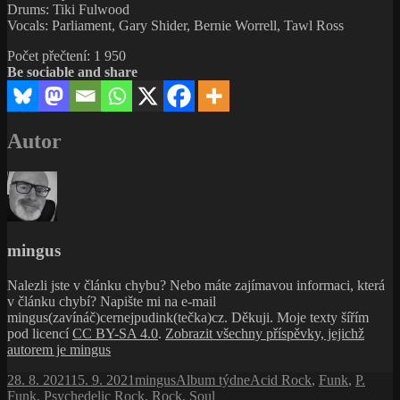
Drums: Tiki Fulwood
Vocals: Parliament, Gary Shider, Bernie Worrell, Tawl Ross
Počet přečtení:
1 950
Be sociable and share
Autor
mingus
Nalezli jste v článku chybu? Nebo máte zajímavou informaci, která
v článku chybí? Napište mi na e-mail
mingus(zavínáč)cernejpudink(tečka)cz. Děkuji. Moje texty šířím
pod licencí
CC BY-SA 4.0
.
Zobrazit všechny příspěvky, jejichž
autorem je mingus
Publikováno:
Autor:
Rubriky:
Štítky:
28. 8. 2021
15. 9. 2021
mingus
Album týdne
Acid Rock
,
Funk
,
P.
Funk
,
Psychedelic Rock
,
Rock
,
Soul