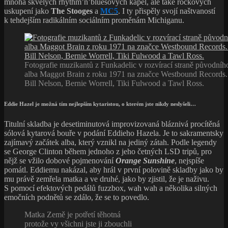
mnoha skvělých rhythm’n’bluesových kapel, ale také rockových
uskupení jako
The Stooges
a
MC5
. I ty přispěly svojí naštvaností
k tehdejším radikálním sociálním proměnám Michiganu.
Fotografie muzikantů z Funkadelic v rozvírací straně původní
alba Maggot Brain z roku 1971 na značce Westbound Records.
Bill Nelson, Bernie Worrell, Tiki Fulwood a Tawl Ross.
Eddie Hazel je možná tím nejlepším kytaristou, o kterém jste nikdy neslyšeli…
Titulní skladba je desetiminutová improvizovaná bláznivá procítěná
sólová kytarová bouře v podání Eddieho Hazela. Je to sakramentsky
zajímavý začátek alba, který vznikl na jediný zátah. Podle legendy
se George Clinton během jednoho z jeho četných LSD tripů, pro
nějž se vžilo dobové pojmenování
Orange Sunshine
, nejspíše
pomátl. Eddiemu nakázal, aby hrál v první polovině skladby jako by
mu právě zemřela matka a ve druhé, jako by zjistil, že je naživu.
S pomocí efektových pedálů fuzzbox, wah wah a několika silných
emočních podnětů se zdálo, že se to povedlo.
Matka Země je potřetí těhotná
protože vy všichni jste ji zbouchli