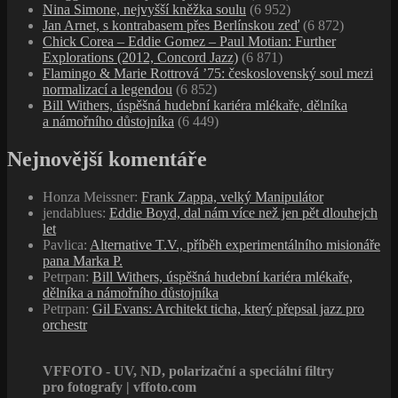
Nina Simone, nejvyšší kněžka soulu
(6 952)
Jan Arnet, s kontrabasem přes Berlínskou zeď
(6 872)
Chick Corea – Eddie Gomez – Paul Motian: Further
Explorations (2012, Concord Jazz)
(6 871)
Flamingo & Marie Rottrová ’75: československý soul mezi
normalizací a legendou
(6 852)
Bill Withers, úspěšná hudební kariéra mlékaře, dělníka
a námořního důstojníka
(6 449)
Nejnovější komentáře
Honza Meissner
:
Frank Zappa, velký Manipulátor
jendablues
:
Eddie Boyd, dal nám více než jen pět dlouhejch
let
Pavlica
:
Alternative T.V., příběh experimentálního misionáře
pana Marka P.
Petrpan
:
Bill Withers, úspěšná hudební kariéra mlékaře,
dělníka a námořního důstojníka
Petrpan
:
Gil Evans: Architekt ticha, který přepsal jazz pro
orchestr
VFFOTO - UV, ND, polarizační a speciální filtry
pro fotografy | vffoto.com