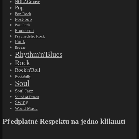
NOLAGroove
Pop
Pop Rock
Post-bop
Post Punk
Producenti
Psychedelic Rock
Punk
Reggae
Rhythm'n'Blues
Rock
Rock'n'Roll
Rockabilly
Soul
Soul Jazz
Sound of Detroit
Swing
World Music
Předplatné Respektu na jedno kliknutí