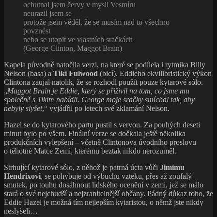
ochutnal jsem červy v mysli Vesmíru
neurazil jsem se
protože jsem věděl, že se musím nad to všechno
povznést
nebo se utopit ve vlastních sračkách
(George Clinton, Maggot Brain)
Kapela původně natočila verzi, na které se podílela i rytmika Billy
Nelson (basa) a
Tiki Fulwood
(bicí). Eddieho ekvilibristický výkon
Clintona zaujal natolik, že se rozhodl použít pouze kytarové sólo.
„
Maggot Brain je Eddie, který se přiživil na tom, co jsme mu
společně s Tikim nabídli. George moje sračky smíchal tak, aby
nebyly slyšet
,“ vyjádřil po letech své zklamání Nelson.
Hazel se do kytarového partu pustil s vervou. Za pouhých deseti
minut bylo po všem. Finální verze se dočkala ještě několika
produkčních vylepšení – včetně Clintonova úvodního proslovu
o těhotné Matce Zemi, kterému beztak nikdo nerozuměl.
Strhující kytarové sólo, z něhož je patrná úcta vůči
Jimimu
Hendrixovi
, se pohybuje od výbuchu vzteku, přes až zoufalý
smutek, po touhu dosáhnout lidského ocenění v zemi, jež se málo
stará o své nejchudší a nejzranitelnější občany. Pádný důkaz toho, že
Eddie Hazel je možná tím nejlepším kytaristou, o němž jste nikdy
neslyšeli…