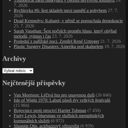
Thundercat mění baskytaru v osobní nervovou soustavu
29.
7. 2026
Rychlovka #6: šest skladeb mezi pamětí a pohybem
27. 7.
2026
Dead Kennedys: Kabaret, v němž se porouchala demokracie
25. 7. 2026
Sarah Vaughan: Šest nočních proměn hlasu, který ohýbal
melodii, rytmus i čas
23. 7. 2026
Poslední z pařížské noci. Zemřel René Urtreger
21. 7. 2026
Plastic Surgery Disasters: Amerika pod skalpelem
19. 7. 2026
Archivy
Archivy
Nejčtenější příspěvky
Van Morrison: Léčivá hra pro unavenou duši
(26 840)
Isle of Wight 1970: Labutí píseň éry velkých festivalů
(15 984)
Bojovnice proti otroctví Harriet Tubman
(7 450)
Furry Lewis, bluesman ve službách memphiských
komunálních služeb
(6 972)
Shuggie Otis, acidjazzový věrozvěst
(6 959)