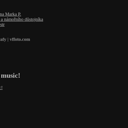
ana Marka P.
a a námořního důstojníka
str
afy | vffoto.com
 music!