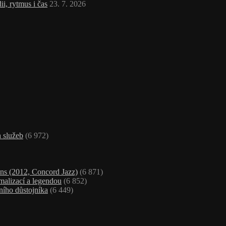
i, rytmus i čas
23. 7. 2026
 služeb
(6 972)
ns (2012, Concord Jazz)
(6 871)
malizací a legendou
(6 852)
ního důstojníka
(6 449)