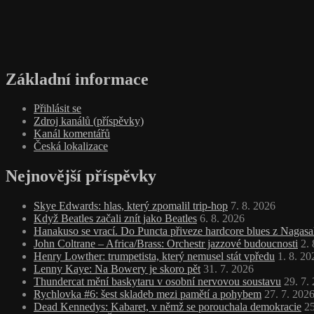
Základní informace
Přihlásit se
Zdroj kanálů (příspěvky)
Kanál komentářů
Česká lokalizace
Nejnovější příspěvky
Skye Edwards: hlas, který zpomalil trip‑hop
7. 8. 2026
Když Beatles začali znít jako Beatles
6. 8. 2026
Hanakuso se vrací. Do Puncta přiveze hardcore blues z Nagasa
John Coltrane – Africa/Brass: Orchestr jazzové budoucnosti
2.
Henry Lowther: trumpetista, který nemusel stát vpředu
1. 8. 20
Lenny Kaye: Na Bowery je skoro pět
31. 7. 2026
Thundercat mění baskytaru v osobní nervovou soustavu
29. 7.
Rychlovka #6: šest skladeb mezi pamětí a pohybem
27. 7. 202
Dead Kennedys: Kabaret, v němž se porouchala demokracie
25