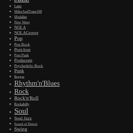
Latin
MilesAndTrane100
Modalita
New Wave
NOLA
NOLAGroove
Pop
Pop Rock
Post-bop
Post Punk
Producenti
Psychedelic Rock
Punk
Reggae
Rhythm'n'Blues
Rock
Rock'n'Roll
Rockabilly
Soul
Soul Jazz
Sound of Detroit
Swing