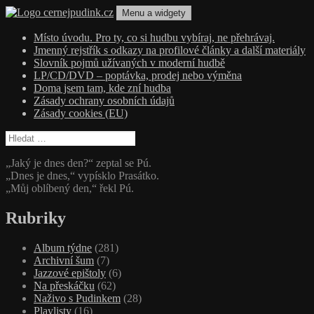
Přejít
Menu a widgety
k
obsahu
cernejpudink.cz
Hudební magazín o zapomenutých příbězích, jazzu, alternativě a alb
Místo úvodu. Pro ty, co si hudbu vybíraj, ne přehrávaj.
webu
Jmenný rejstřík s odkazy na profilové články a další materiály
Slovník pojmů užívaných v moderní hudbě
LP/CD/DVD – poptávka, prodej nebo výměna
Doma jsem tam, kde zní hudba
Zásady ochrany osobních údajů
Zásady cookies (EU)
Vyhledávání
„Jaký je dnes den?“ zeptal se Pú.
„Dnes je dnes,“ vypísklo Prasátko.
„Můj oblíbený den,“ řekl Pú.
Rubriky
Album týdne
(281)
Archivní šum
(7)
Jazzové epištoly
(6)
Na přeskáčku
(62)
Naživo s Pudinkem
(28)
Playlisty
(16)