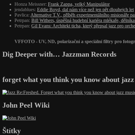
Honza Meissner
:
Frank Zappa, velký Manipulátor
jendablues
:
Eddie Boyd, dal nám více než jen pět dlouhejch let
Pavlica
:
Alternative T.V., příběh experimentálního misionáře p
Petrpan
:
Bill Withers, úspěšná hudební kariéra mlékaře, dělník
Petrpan
:
Gil Evans: Architekt ticha, který přepsal jazz pro orche
VFFOTO - UV, ND, polarizační a speciální filtry pro fotogr
Dig Deeper with… Jazzman Records
forget what you think you know about jazz
John Peel Wiki
Štítky