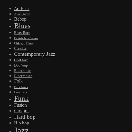
Art Rock
Avantgarde
Bebop
Blues
Blues Rock
British Jazz Scene
Chicago Blues
Classical
Contemporary Jazz
Cool Jazz
Doo Wop
Electronic
Electronica
Folk
Folk Rock
Free Jazz
Funk
Fusion
Gospel
Hard bop
Hip hop
Jazz