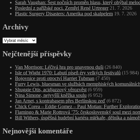
Sarah Vaughan: Šest nočních proměn hlasu, který ohýbal melodi
Poslední z pařížské noci. Zemřel René Urtreger
21. 7. 2026
Plastic Surgery Disasters: Amerika pod skalpelem
19. 7. 2026
Archivy
Archivy
Nejčtenější příspěvky
Van Morrison: Léčivá hra pro unavenou duši
(26 840)
Isle of Wight 1970: Labutí píseň éry velkých festivalů
(15 984)
Bojovnice proti otroctví Harriet Tubman
(7 450)
Furry Lewis, bluesman ve službách memphiských komunálních
Shuggie Otis, acidjazzový věrozvěst
(6 959)
Nina Simone, nejvyšší kněžka soulu
(6 952)
Jan Arnet, s kontrabasem přes Berlínskou zeď
(6 872)
Chick Corea – Eddie Gomez – Paul Motian: Further Exploratio
Flamingo & Marie Rottrová ’75: československý soul mezi nor
Bill Withers, úspěšná hudební kariéra mlékaře, dělníka a námoř
Nejnovější komentáře