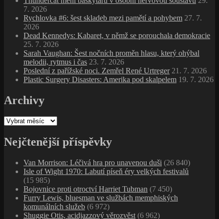
Thundercat mění baskytaru v osobní nervovou soustavu
29.
7. 2026
Rychlovka #6: šest skladeb mezi pamětí a pohybem
27. 7.
2026
Dead Kennedys: Kabaret, v němž se porouchala demokracie
25. 7. 2026
Sarah Vaughan: Šest nočních proměn hlasu, který ohýbal
melodii, rytmus i čas
23. 7. 2026
Poslední z pařížské noci. Zemřel René Urtreger
21. 7. 2026
Plastic Surgery Disasters: Amerika pod skalpelem
19. 7. 2026
Archivy
Archivy
Nejčtenější příspěvky
Van Morrison: Léčivá hra pro unavenou duši
(26 840)
Isle of Wight 1970: Labutí píseň éry velkých festivalů
(15 985)
Bojovnice proti otroctví Harriet Tubman
(7 450)
Furry Lewis, bluesman ve službách memphiských
komunálních služeb
(6 972)
Shuggie Otis, acidjazzový věrozvěst
(6 962)