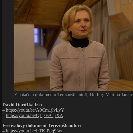
Z natáčení dokumentu Terezínští autoři, Dr. Ing. Martina Jank
David Dorůžka trio
–
https://youtu.be/A0Cm1jlvLyY
–
https://youtu.be/QLjsEsCjrXA
Festivalový dokument Terezínští autoři
–
https://youtu.be/IrTKtPpq93w