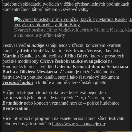
hudebních skladatelů tvořících v těžko představitelných podmínkách
koncentračních táborů během 2. světové války.
Kvartet houslisty Jiřího Vodičky, klavíristy Martina Kasíka, kla
a violoncellisty Jiřího Bárty
Festival
Věčná naděje
zahájil letos v březnu koncertem kvartetu
houslisty
Jiřího Vodičky
, klarinetisty
Irvina Venyše
, klavíristy
Martina Kasík
a a violoncellisty
Jiřího Bárty
, který v prostorech
pražské modlitebny
Církve českobratrské evangelické
na
Vinohradech představil dílo
Gideona Kleina
,
Johanna Sebastiana
Bacha
a
Oliviera Messiaena
.
Záznam
je možné zhlédnout na
festivalovém youtube kanálu, stejně jako festivalový dokument
Terezínští autoři
o kultuře a hudbě v terezínském ghettu.
V říjnu a listopadu tohoto roku uvede festival nejen dílo
tzv. terezínských autorů, ale také přednášky, dětskou operu
Brundibár
nebo koncert významné norsko – polské hudebnice
Bente Kahan
.
Více informací o programu naleznete na sociálních sítích festivalu
nebo webových stránkách
https://www.vecnanadeje.org