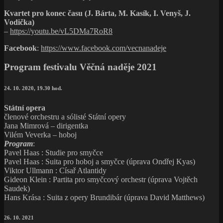
Kvartet pro konec času (J. Bárta, M. Kasík, I. Venyš, J.
Vodička)
–
https://youtu.be/vL5DMa7RoR8
Facebook
:
https://www.facebook.com/vecnanadeje
Program festivalu Věčná naděje 2021
24. 10. 2020, 19.30 hod.
Státní opera
členové orchestru a sólisté Státní opery
Jana Mimrová – dirigentka
Vilém Veverka – hoboj
Program
:
Pavel Haas : Studie pro smyčce
Pavel Haas : Suita pro hoboj a smyčce (úprava Ondřej Kyas)
Viktor Ullmann : Císař Atlantidy
Gideon Klein : Partita pro smyčcový orchestr (úprava Vojtěch
Saudek)
Hans Krása : Suita z opery Brundibár (úprava David Matthews)
26. 10. 2021