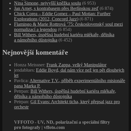
Nina Simone, nejvyšší kněžka soulu
(6 953)
Jan Arnet, s kontrabasem přes Berlínskou zeď
(6 874)
Chick Corea – Eddie Gomez – Paul Motian: Further
Explorations (2012, Concord Jazz)
(6 871)
Flamingo & Marie Rottrová ’75: československý soul mezi
normalizací a legendou
(6 854)
Bill Withers, úspěšná hudební kariéra mlékaře, dělníka
a námořního důstojníka
(6 452)
Nejnovější komentáře
Honza Meissner
:
Frank Zappa, velký Manipulátor
jendablues
:
Eddie Boyd, dal nám více než jen pět dlouhejch
let
Pavlica
:
Alternative T.V., příběh experimentálního misionáře
pana Marka P.
Petrpan
:
Bill Withers, úspěšná hudební kariéra mlékaře,
dělníka a námořního důstojníka
Petrpan
:
Gil Evans: Architekt ticha, který přepsal jazz pro
orchestr
VFFOTO - UV, ND, polarizační a speciální filtry
pro fotografy | vffoto.com