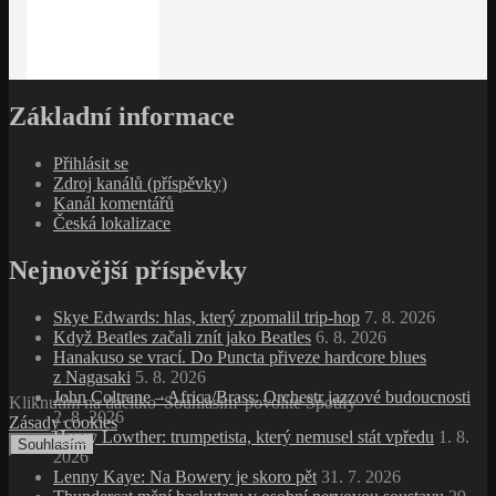
Základní informace
Přihlásit se
Zdroj kanálů (příspěvky)
Kanál komentářů
Česká lokalizace
Nejnovější příspěvky
Skye Edwards: hlas, který zpomalil trip‑hop
7. 8. 2026
Když Beatles začali znít jako Beatles
6. 8. 2026
Hanakuso se vrací. Do Puncta přiveze hardcore blues
z Nagasaki
5. 8. 2026
John Coltrane – Africa/Brass: Orchestr jazzové budoucnosti
Kliknutím na tlačítko 'Souhlasím' povolíte Spotify
2. 8. 2026
Zásady cookies
Henry Lowther: trumpetista, který nemusel stát vpředu
1. 8.
Souhlasím
2026
Lenny Kaye: Na Bowery je skoro pět
31. 7. 2026