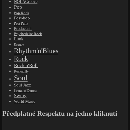
NOLAGroove
Pop
Pop Rock
Post-bop
Post Punk
Producenti
Psychedelic Rock
Punk
Reggae
Rhythm'n'Blues
Rock
Rock'n'Roll
Rockabilly
Soul
Soul Jazz
Sound of Detroit
Swing
World Music
Předplatné Respektu na jedno kliknutí