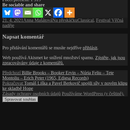
Be sociable and share
Publikováno:
Autor:
Rubriky:
Štítky:
21. 4. 2021
Anna Mašátová
Na přeskáčku
Classical
,
Festival Věčná
naděje
Napsat komentář
Pro přidávání komentářů se musíte nejdříve
přihlásit
.
Web používá Akismet ke snížení množství spamu.
Zjistěte, jak jsou
zpracovávány údaje z komentářů.
Navigace
Předchozí
Předchozí
Billie Brooks – Booker Ervin – Núria Feliu – Tete
příspěvek:
Montoliu – Erich Peter (1965, Edigsa Records)
pro
Následující
Pokračovat
Tomáš Liška a Pavel Berkovič spojili síly v novém klipu
příspěvek
příspěvek:
ke skladbě Hope
Zásady ochrany osobních údajů
Používáme WordPress (v češtině).
Spravovat souhlas