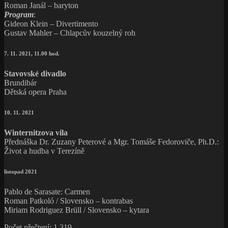
Roman Janál – baryton
Program
:
Gideon Klein – Divertimento
Gustav Mahler – Chlapcův kouzelný roh
7. 11. 2021, 11.00 hod.
Stavovské divadlo
Brundibár
Dětská opera Praha
10. 11. 2021
Winternitzova vila
Přednáška Dr. Zuzany Peterové a Mgr. Tomáše Fedoroviče, Ph.D.:
Život a hudba v Terezíně
listopad 2021
Pablo de Sarasate: Carmen
Roman Patkoló / Slovensko – kontrabas
Miriam Rodriguez Brüll / Slovensko – kytara
Počet přečtení:
1 319