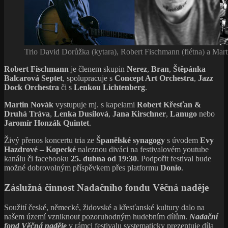
Trio David Dorůžka (kytara), Robert Fischmann (flétna) a Mart
Robert Fischmann
je členem skupin
Nerez
,
Bran
,
Štěpánka
Balcarová Septet
, spolupracuje s
Concept Art Orchestra
,
Jazz
Dock Orchestra
či s
Lenkou Lichtenberg
.
Martin Novák
vystupuje mj. s kapelami
Robert Křesťan &
Druhá Tráva
,
Lenka Dusilová
,
Jana Kirschner
,
Lanugo
nebo
Jaromír Honzák Quintet
.
Živý přenos koncertu tria ze
Španělské synagogy
s úvodem
Evy
Hazdrové – Kopecké
naleznou diváci na festivalovém youtube
kanálu či facebooku
25. dubna od 19:30
. Podpořit festival bude
možné dobrovolným příspěvkem přes platformu
Donio
.
Záslužná činnost Nadačního fondu Věčná naděje
Soužití české, německé, židovské a křesťanské kultury dalo na
našem území vzniknout pozoruhodným hudebním dílům.
Nadační
fond Věčná naděje
v rámci festivalu systematicky prezentuje díla