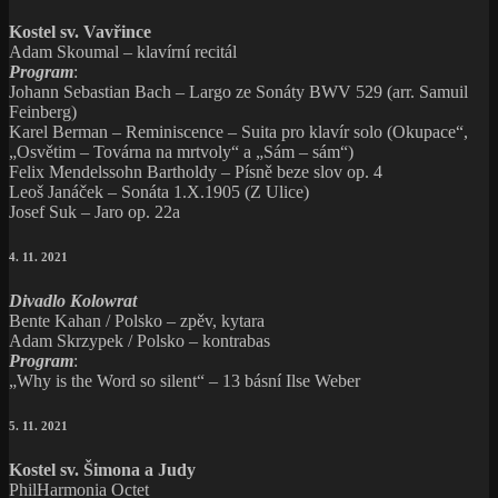
Kostel sv. Vavřince
Adam Skoumal – klavírní recitál
Program
:
Johann Sebastian Bach – Largo ze Sonáty BWV 529 (arr. Samuil
Feinberg)
Karel Berman – Reminiscence – Suita pro klavír solo (Okupace“,
„Osvětim – Továrna na mrtvoly“ a „Sám – sám“)
Felix Mendelssohn Bartholdy – Písně beze slov op. 4
Leoš Janáček – Sonáta 1.X.1905 (Z Ulice)
Josef Suk – Jaro op. 22a
4. 11. 2021
Divadlo Kolowrat
Bente Kahan / Polsko – zpěv, kytara
Adam Skrzypek / Polsko – kontrabas
Program
:
„Why is the Word so silent“ – 13 básní Ilse Weber
5. 11. 2021
Kostel sv. Šimona a Judy
PhilHarmonia Octet