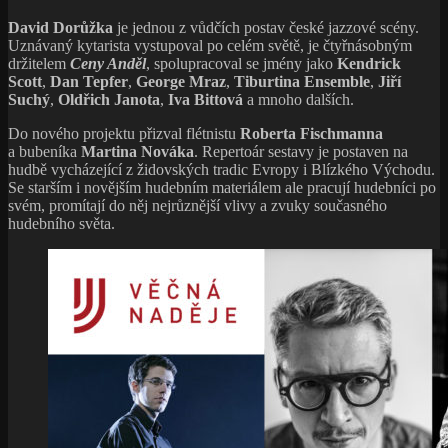
David Dorůžka
je jednou z vůdčích postav české jazzové scény.
Uznávaný kytarista vystupoval po celém světě, je čtyřnásobným
držitelem
Ceny Anděl
, spolupracoval se jmény jako
Kendrick
Scott
,
Dan Tepfer
,
George Mraz
,
Tiburtina Ensemble
,
Jiří
Suchý
,
Oldřich Janota
,
Iva Bittová
a mnoho dalších.
Do nového projektu přizval flétnistu
Roberta Fischmanna
a bubeníka
Martina Nováka
. Repertoár sestavy je postaven na
hudbě vycházející z židovských tradic Evropy i Blízkého Východu.
Se starším i novějším hudebním materiálem ale pracují hudebníci po
svém, promítají do něj nejrůznější vlivy a zvuky současného
hudebního světa.