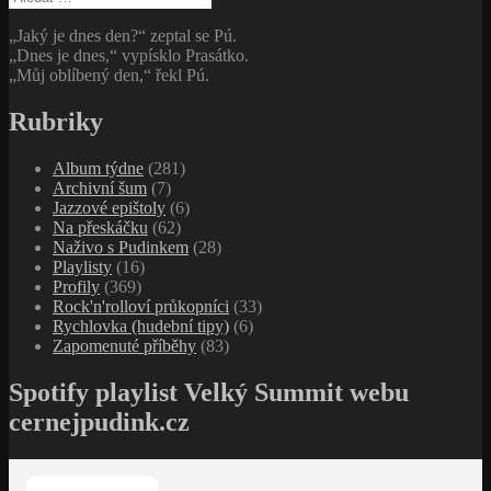
„Jaký je dnes den?“ zeptal se Pú.
„Dnes je dnes,“ vypísklo Prasátko.
„Můj oblíbený den,“ řekl Pú.
Rubriky
Album týdne
(281)
Archivní šum
(7)
Jazzové epištoly
(6)
Na přeskáčku
(62)
Naživo s Pudinkem
(28)
Playlisty
(16)
Profily
(369)
Rock'n'rolloví průkopníci
(33)
Rychlovka (hudební tipy)
(6)
Zapomenuté příběhy
(83)
Spotify playlist Velký Summit webu
cernejpudink.cz