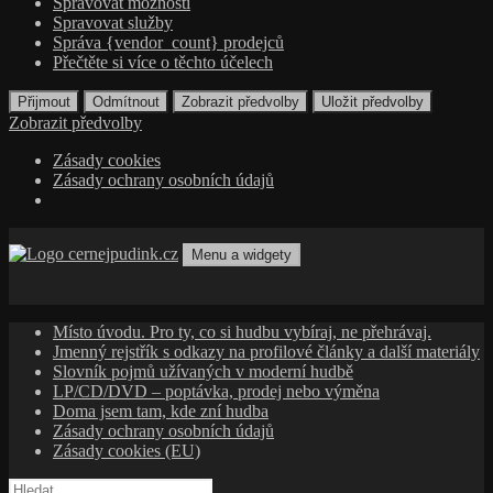
Spravovat možnosti
Spravovat služby
Správa {vendor_count} prodejců
Přečtěte si více o těchto účelech
Přijmout
Odmítnout
Zobrazit předvolby
Uložit předvolby
Zobrazit předvolby
Zásady cookies
Zásady ochrany osobních údajů
Přejít
k
Menu a widgety
obsahu
cernejpudink.cz
Hudební magazín o zapomenutých příbězích, jazzu, alternativě
webu
a albech s hlubším kontextem
Místo úvodu. Pro ty, co si hudbu vybíraj, ne přehrávaj.
Jmenný rejstřík s odkazy na profilové články a další materiály
Slovník pojmů užívaných v moderní hudbě
LP/CD/DVD – poptávka, prodej nebo výměna
Doma jsem tam, kde zní hudba
Zásady ochrany osobních údajů
Zásady cookies (EU)
Vyhledávání