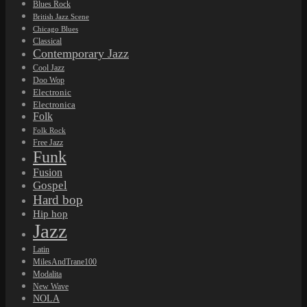
Blues Rock
British Jazz Scene
Chicago Blues
Classical
Contemporary Jazz
Cool Jazz
Doo Wop
Electronic
Electronica
Folk
Folk Rock
Free Jazz
Funk
Fusion
Gospel
Hard bop
Hip hop
Jazz
Latin
MilesAndTrane100
Modalita
New Wave
NOLA