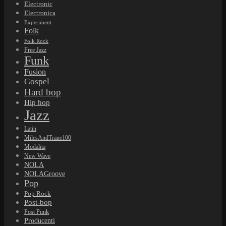
Electronic
Electronica
Experiment
Folk
Folk Rock
Free Jazz
Funk
Fusion
Gospel
Hard bop
Hip hop
Jazz
Latin
MilesAndTrane100
Modalita
New Wave
NOLA
NOLAGroove
Pop
Pop Rock
Post-bop
Post Punk
Producenti