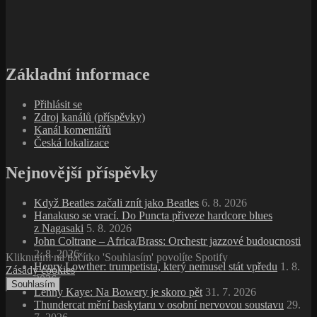
Základní informace
Přihlásit se
Zdroj kanálů (příspěvky)
Kanál komentářů
Česká lokalizace
Nejnovější příspěvky
Když Beatles začali znít jako Beatles
6. 8. 2026
Hanakuso se vrací. Do Puncta přiveze hardcore blues
z Nagasaki
5. 8. 2026
John Coltrane – Africa/Brass: Orchestr jazzové budoucnosti
2. 8. 2026
Kliknutím na tlačítko 'Souhlasím' povolíte Spotify
Henry Lowther: trumpetista, který nemusel stát vpředu
1. 8.
Zásady cookies
2026
Souhlasím
Lenny Kaye: Na Bowery je skoro pět
31. 7. 2026
Thundercat mění baskytaru v osobní nervovou soustavu
29.