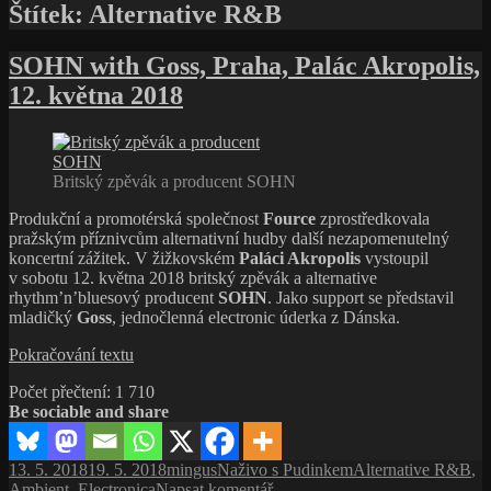
Štítek:
Alternative R&B
SOHN with Goss, Praha, Palác Akropolis,
12. května 2018
Britský zpěvák a producent SOHN
Produkční a promotérská společnost
Fource
zprostředkovala
pražským příznivcům alternativní hudby další nezapomenutelný
koncertní zážitek. V žižkovském
Paláci Akropolis
vystoupil
v sobotu 12. května 2018 britský zpěvák a alternative
rhythm’n’bluesový producent
SOHN
. Jako support se představil
mladičký
Goss
, jednočlenná electronic úderka z Dánska.
SOHN
Pokračování textu
with
Počet přečtení:
1 710
Goss,
Be sociable and share
Praha,
Palác
Akropolis,
Publikováno:
Autor:
Rubriky:
Štítky:
13. 5. 2018
19. 5. 2018
mingus
Naživo s Pudinkem
Alternative R&B
,
12. května
pro
Ambient
,
Electronica
Napsat komentář