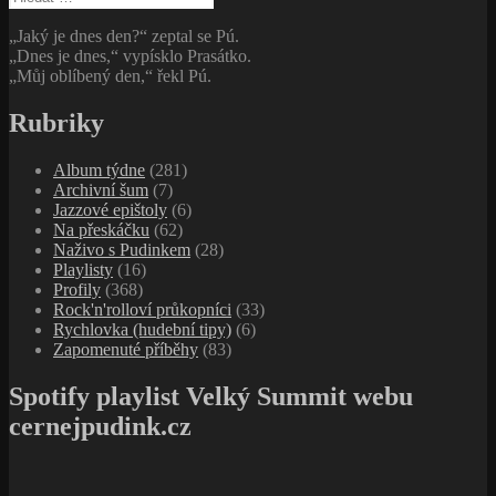
„Jaký je dnes den?“ zeptal se Pú.
„Dnes je dnes,“ vypísklo Prasátko.
„Můj oblíbený den,“ řekl Pú.
Rubriky
Album týdne
(281)
Archivní šum
(7)
Jazzové epištoly
(6)
Na přeskáčku
(62)
Naživo s Pudinkem
(28)
Playlisty
(16)
Profily
(368)
Rock'n'rolloví průkopníci
(33)
Rychlovka (hudební tipy)
(6)
Zapomenuté příběhy
(83)
Spotify playlist Velký Summit webu
cernejpudink.cz