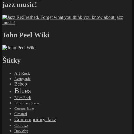
jazz music!
John Peel Wiki
Štítky
Art Rock
Avantgarde
Bebop
Blues
Blues Rock
British Jazz Scene
Chicago Blues
Classical
Contemporary Jazz
Cool Jazz
Doo Wop