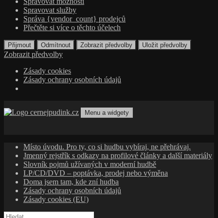
Spravovat možnosti
Spravovat služby
Správa {vendor_count} prodejců
Přečtěte si více o těchto účelech
Přijmout
Odmítnout
Zobrazit předvolby
Uložit předvolby
Zobrazit předvolby
Zásady cookies
Zásady ochrany osobních údajů
Přejít
k
Menu a widgety
obsahu
cernejpudink.cz
Hudební magazín o zapomenutých příbězích, jazzu, alternativě
webu
a albech s hlubším kontextem
Místo úvodu. Pro ty, co si hudbu vybíraj, ne přehrávaj.
Jmenný rejstřík s odkazy na profilové články a další materiály
Slovník pojmů užívaných v moderní hudbě
LP/CD/DVD – poptávka, prodej nebo výměna
Doma jsem tam, kde zní hudba
Zásady ochrany osobních údajů
Zásady cookies (EU)
Vyhledávání