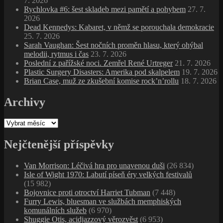
7. 2026
Rychlovka #6: šest skladeb mezi pamětí a pohybem
27. 7.
2026
Dead Kennedys: Kabaret, v němž se porouchala demokracie
25. 7. 2026
Sarah Vaughan: Šest nočních proměn hlasu, který ohýbal
melodii, rytmus i čas
23. 7. 2026
Poslední z pařížské noci. Zemřel René Urtreger
21. 7. 2026
Plastic Surgery Disasters: Amerika pod skalpelem
19. 7. 2026
Brian Case, muž ze zkušební komise rock’n’rollu
18. 7. 2026
Archivy
Archivy
Nejčtenější příspěvky
Van Morrison: Léčivá hra pro unavenou duši
(26 834)
Isle of Wight 1970: Labutí píseň éry velkých festivalů
(15 982)
Bojovnice proti otroctví Harriet Tubman
(7 448)
Furry Lewis, bluesman ve službách memphiských
komunálních služeb
(6 970)
Shuggie Otis, acidjazzový věrozvěst
(6 953)