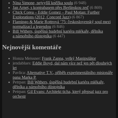
Nina Simone, nejvyšší kněžka soulu
(6 948)
Jan Arnet, s kontrabasem přes Berlínskou zeď
(6 869)
Chick Corea – Eddie Gomez – Paul Motian: Further
Explorations (2012, Concord Jazz)
(6 867)
Flamingo & Marie Rottrová ’75: československý soul mezi
normalizací a legendou
(6 846)
Bill Withers, úspěšná hudební kariéra mlékaře, dělníka
a námořního důstojníka
(6 447)
Nejnovější komentáře
Honza Meissner
:
Frank Zappa, velký Manipulátor
jendablues
:
Eddie Boyd, dal nám více než jen pět dlouhejch
let
Pavlica
:
Alternative T.V., příběh experimentálního misionáře
pana Marka P.
Petrpan
:
Bill Withers, úspěšná hudební kariéra mlékaře,
dělníka a námořního důstojníka
Petrpan
:
Gil Evans: Architekt ticha, který přepsal jazz pro
orchestr