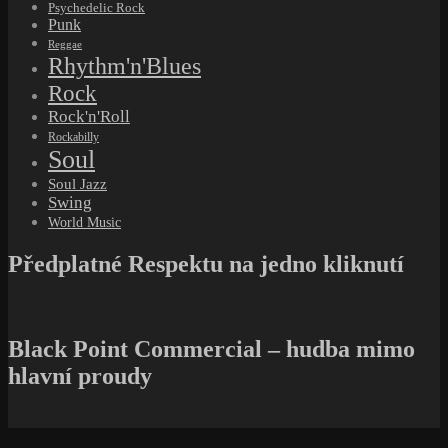
Psychedelic Rock
Punk
Reggae
Rhythm'n'Blues
Rock
Rock'n'Roll
Rockabilly
Soul
Soul Jazz
Swing
World Music
Předplatné Respektu na jedno kliknutí
Black Point Commercial – hudba mimo
hlavní proudy