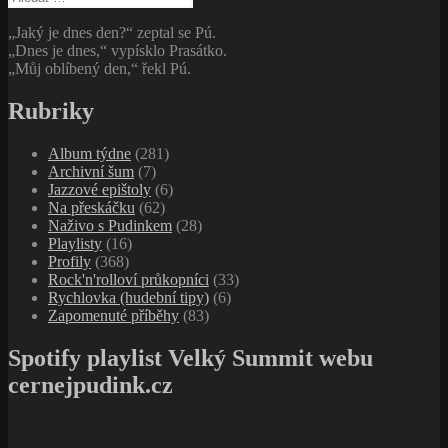
„Jaký je dnes den?“ zeptal se Pú.
„Dnes je dnes,“ vypísklo Prasátko.
„Můj oblíbený den,“ řekl Pú.
Rubriky
Album týdne
(281)
Archivní šum
(7)
Jazzové epištoly
(6)
Na přeskáčku
(62)
Naživo s Pudinkem
(28)
Playlisty
(16)
Profily
(368)
Rock'n'rolloví průkopníci
(33)
Rychlovka (hudební tipy)
(6)
Zapomenuté příběhy
(83)
Spotify playlist Velký Summit webu
cernejpudink.cz