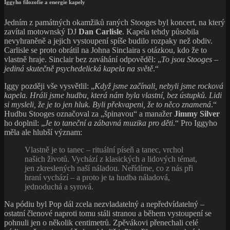
Iggyho filozofie a energie kapely
Jedním z památných okamžiků raných Stooges byl koncert, na který
zavítal motownský DJ
Dan Carlisle
. Kapela tehdy působila
nevyhraněně a jejich vystoupení spíše budilo rozpaky než obdiv.
Carlisle se proto obrátil na Johna Sinclaira s otázkou, kdo že to
vlastně hraje. Sinclair bez zaváhání odpověděl: „
To jsou Stooges –
jediná skutečně psychedelická kapela na světě
.“
Iggy později vše vysvětlil: „
Když jsme začínali, nebyli jsme rocková
kapela. Hráli jsme hudbu, která nám byla vlastní, bez ústupků. Lidi
si mysleli, že je to jen hluk. Byli překvapeni, že to něco znamená
.“
Hudbu Stooges označoval za „špinavou“ a manažer
Jimmy Silver
ho doplnil: „
Je to taneční a zábavná muzika pro děti
.“ Pro Iggyho
měla ale hlubší význam:
Vlastně je to tanec – rituální píseň a tanec, vrchol
našich životů. Vychází z klasických a lidových témat,
jen zkreslených naší náladou. Neřídíme, co z nás při
hraní vychází – a proto je ta hudba náladová,
jednoduchá a syrová.
Na pódiu byl Pop dál zcela nezvladatelný a nepředvídatelný –
ostatní členové naproti tomu stáli stranou a během vystoupení se
pohnuli jen o několik centimetrů. Zpěvákovi přenechali celé