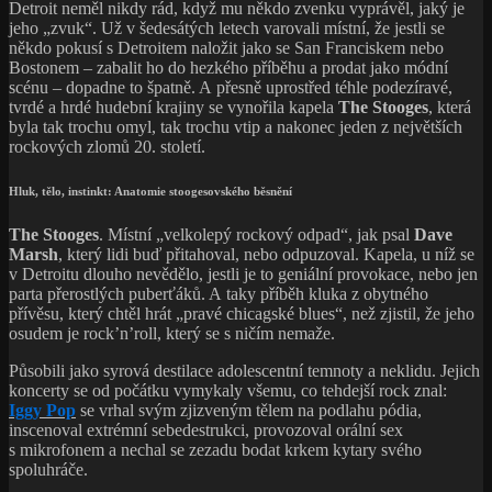
Detroit neměl nikdy rád, když mu někdo zvenku vyprávěl, jaký je
jeho „zvuk“. Už v šedesátých letech varovali místní, že jestli se
někdo pokusí s Detroitem naložit jako se San Franciskem nebo
Bostonem – zabalit ho do hezkého příběhu a prodat jako módní
scénu – dopadne to špatně. A přesně uprostřed téhle podezíravé,
tvrdé a hrdé hudební krajiny se vynořila kapela
The Stooges
, která
byla tak trochu omyl, tak trochu vtip a nakonec jeden z největších
rockových zlomů 20. století.
Hluk, tělo, instinkt: Anatomie stoogesovského běsnění
The Stooges
. Místní „velkolepý rockový odpad“, jak psal
Dave
Marsh
, který lidi buď přitahoval, nebo odpuzoval. Kapela, u níž se
v Detroitu dlouho nevědělo, jestli je to geniální provokace, nebo jen
parta přerostlých puberťáků. A taky příběh kluka z obytného
přívěsu, který chtěl hrát „pravé chicagské blues“, než zjistil, že jeho
osudem je rock’n’roll, který se s ničím nemaže.
Působili jako syrová destilace adolescentní temnoty a neklidu. Jejich
koncerty se od počátku vymykaly všemu, co tehdejší rock znal:
Iggy Pop
se vrhal svým zjizveným tělem na podlahu pódia,
inscenoval extrémní sebedestrukci, provozoval orální sex
s mikrofonem a nechal se zezadu bodat krkem kytary svého
spoluhráče.