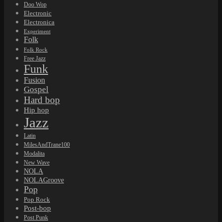
Doo Wop
Electronic
Electronica
Experiment
Folk
Folk Rock
Free Jazz
Funk
Fusion
Gospel
Hard bop
Hip hop
Jazz
Latin
MilesAndTrane100
Modalita
New Wave
NOLA
NOLAGroove
Pop
Pop Rock
Post-bop
Post Punk