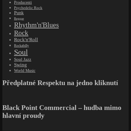
Producenti
Psychedelic Rock
Punk
Reggae
Rhythm'n'Blues
Rock
Rock'n'Roll
Rockabilly
Soul
Soul Jazz
Swing
World Music
Předplatné Respektu na jedno kliknutí
Black Point Commercial – hudba mimo
hlavní proudy