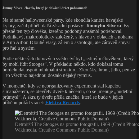
Jimmy Silver: člověk, který je dokázal držet pohromadě
Na té samé halloweenské párty, kde skončila kariéra havajské
kytary, začal příběh další zásadní postavy:
Jimmyho Silvera
. Byl
přesně ten typ člověka, kterého podobný ansámbl potřeboval.
Podnikavý, makrobioticky založený, s hlavou v oblacích a nohama
v Ann Arbor. Dlouhé vlasy, zájem o astrologii, ale zároveň smysl
pro řád a systém.
Podle některých dobových svědectví byl „jediným člověkem, který
by mohl řídit Stooges“. V překladu: někdo, kdo dokázal tomu
bordelu dát aspoň minimální strukturu. Zkoušky, hraní, jídlo, peníze
– to všechno najednou dostalo nějaký rytmus.
V momentě, kdy se neorganizovaný experiment stal kapelou
s manažerem, se otevřely dveře k něčemu, co se jmenuje „hudební
průmysl“. A skrz ty dveře přišla značka, která se bude v jejich
příběhu pořád vracet:
Elektra Records
.
Detroitští The Stooges na promo fotografii, 1969 (Credit Photo:
Wikimedia, Creative Commons Public Domain)