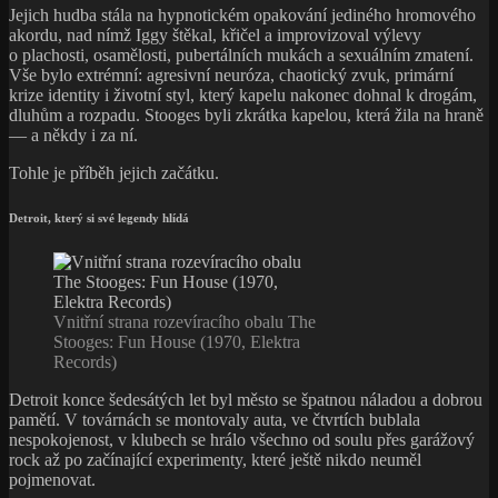
Jejich hudba stála na hypnotickém opakování jediného hromového
akordu, nad nímž Iggy štěkal, křičel a improvizoval výlevy
o plachosti, osamělosti, pubertálních mukách a sexuálním zmatení.
Vše bylo extrémní: agresivní neuróza, chaotický zvuk, primární
krize identity i životní styl, který kapelu nakonec dohnal k drogám,
dluhům a rozpadu. Stooges byli zkrátka kapelou, která žila na hraně
— a někdy i za ní.
Tohle je příběh jejich začátku.
Detroit, který si své legendy hlídá
Vnitřní strana rozevíracího obalu The
Stooges: Fun House (1970, Elektra
Records)
Detroit konce šedesátých let byl město se špatnou náladou a dobrou
pamětí. V továrnách se montovaly auta, ve čtvrtích bublala
nespokojenost, v klubech se hrálo všechno od soulu přes garážový
rock až po začínající experimenty, které ještě nikdo neuměl
pojmenovat.