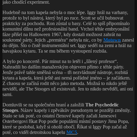
jako chodící experiment.
Hudebně na tom kapela nebyla o moc lépe. Iggy hrál na varhany,
protože to byl nástroj, který byl po ruce. Scott se učil bubnovat
prakticky za pochodu. Ron zůstal u basy. Celé to spíš připomínalo
komunitní dílnu než profesionální band. Vrchol téhle embryonální
fáze přišel na Halloween 1967, kdy dostali možnost zahrát na
soukromé párty. Jejich „premiéra“ nebyla nic, co by
Motown
zanesl
do dějin. Šlo o čistě instrumentální set. Iggy seděl na zemi a hrál na
havajskou kytaru. Ta se mu během vystoupení rozbila.
A bylo po koncertě. Pár minut na to letěl i „šílený profesor“.
Nahradili ho dalším manažerským objevem přímo z téhle párty.
Jenže právě tahle směšná scéna – tři nezvládnuté nástroje, rozbitá
kytara a kapela, která ještě ani nemá pořádné jméno – je začátkem.
Z chaosu se začíná rodit něco jako metoda. Možná to nikdo ještě
neviděl, ale The Stooges už existovali. Jen to nikdo nevěděl, ani oni
sami.
Domluvili se na společném hraní a založili
The Psychedelic
Stooges
. Název kapely i zpěvákův pseudonym se později změnily.
Stalo se tak poté, co ostatní členové kapely začali Jamesovi
Osterbergovi říkat Pop podle populární místní postavy Jima Popa,
které se podobal, když si oholil obočí. Říkat si Iggy Pop začal až
poté, co viděl detroitskou kapelu
MC5
.