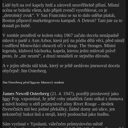
Lidé byli na své kapely hrdí a zároveň neuvěřitelně přísní. Místní
scéna se bránila všem, kdo přijeli zvenčí vysvětlovat, co je
„detroitský zvuk“. V San Francisku se na to dalo udělat plakát,
Boston připravil marketingovou kampaň. A Detroit? Tam jste za to
dostali po hubě.
V tomhle prostředí se kolem roku 1967 začalo docela nenápadně
mluvit o partě z Ann Arbor, která prý na pódiu dělá věci, před nimiž
i ostřílení Motowňáci obraceli oči v sloup. The Stooges. Místní
legenda, klubová báchorka, kapela, kterou jedni milovali právě
proto, že „nic neumí“, a druzí nesnášeli ze stejného důvodu.
A v jejím středu stál kluk, který se ještě nedávno jmenoval docela
obyčejně: Jim Osterberg.
Jim Osterberg před Iggym: bluesový student
James Newell Osterberg
(21. 4. 1947), později proslavený jako
Iggy Pop, vzpomínal, že ještě coby mladíček často utíkal z domova
a trávil hodiny u obří průmyslové zóny River Rouge – desítek
čtverečních mil bez jediné překážky, žádné domy ani ulice, jen
nekonečný hukot lisů a strojů, který poslouchal jako hudbu.
Sám vyrůstal v Ypsilanti, válečném průmyslovém městě