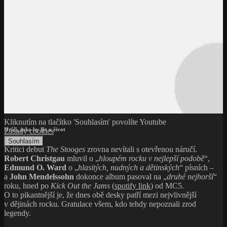
Kliknutím na tlačítko 'Souhlasím' povolíte Youtube
Hráli, jako by šlo o život
Zásady cookies
Souhlasím
Kritici debut
The Stooges
zrovna nevítali s otevřenou náručí.
Robert Christgau
mluvil o „
hloupém rocku v nejlepší podobě
“,
Edmund O. Ward
o „
hlasitých, nudných a dětinských
“ písních –
a
John Mendelssohn
dokonce album pasoval na „
druhé nejhorší
“
roku, hned po
Kick Out the Jams
(
spotify link
) od MC5.
O to pikantnější je, že dnes obě desky patří mezi nejvlivnější
v dějinách rocku. Gratulace všem, kdo tehdy nepoznali zrod
legendy.