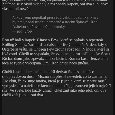
Zatímco se v okolí skládaly a rozpadaly kapely, oni dva si budovali
vlastní mikrosvět.
Nikdy jsem nepotkal přesvědčivého hudebníka, který
by nevypadal trochu nemocně a trochu špinavě. Ron
Asheton splňoval obě podmínky.
— Iggy Pop
Ron už hrál v kapele
Chosen Few
, která se opírala o repertoár
Rolling Stones, Yardbirds a dalších britských idolů. V den, kdy se
Osterberg vrátil, se Chosen Few zrovna rozpadli. Náhoda, která si
říká osud. Chvíli to vypadalo, že vznikne „normální“ kapela:
Scott
Richardson
jako zpěvák, Jim za bicími, Ron na basu. Jenže tahle
idea se rychle vyčerpala. Jim i Ron chtěli něco jiného.
Chtěli kapelu, která nebude další derivát Stones, ale něco
s „opravdovou duší“. Možná ani přesně nevěděli, co to znamená.
Ale cítili, že existuje hudba, která je jejich a která se teprve musí
vymyslet. Ta naivita, se kterou do toho šli, je zároveň jejich největší
síla. Ve světě, kde každý „hráč“ chtěl znít jako jeho idol, oni dva
chtěli znít jako… oni dva.