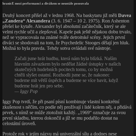
hranicE mezi performancí a divákem se neustále posouvala
Druhý koncert přišel až v lednu 1968. Na baskytaru již měli
Davea
„Zandera“ Alexandera
(3. 6. 1947 – 10 2. 1975). Ron Ashenton
přešel ke kytaře. Alexander byl absolutní začátečník, který se ale
velmi rychle učil a zlepšoval. Kapele pak ještě nějakou dobu trvalo,
než se vypracovala na známé tváře detroitské scény. Jejich první
diváci se shodovali na tom, že Psychedelic Stooges dělají jen hluk.
Možná to byla pravda. Tehdy sotva ovládali své nástroje.
Začali jsme hrát hudbu, která nám byla blízká. Naším
hlavním závazkem bylo nedělat žádné ústupky v našich
skutečných hudebních pocitech tomu, co by možná
chtěli slyšet ostatní. Rozhodli jsme se, že nakonec
budeme mít větší úspěch a budeme se více bavit, když
budeme hrát jen pro sebe.
— Iggy Pop
Iggy Pop tvrdí, že při psaní písní kombinuje vlastní konkrétní
zkušenost s něčím, co podle něj prožívají i lidé kolem něj, a přidává
prvek, s nímž se může ztotožnit každý. „1969“ označuje za svou
první skladbu, kterou dokončil a jíž se mu podařilo dostat na
celostátní úroveň.
Protože rok v jejím názvu má univerzální sílu a dodnes nese