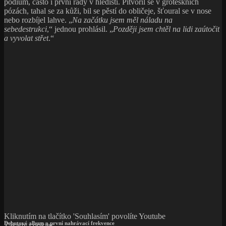
pódium, často i první řady v hledišti. Pitvořil se v groteskních
pózách, tahal se za kůži, bil se pěstí do obličeje, šťoural se v nose
nebo rozbíjel lahve. „
Na začátku jsem měl náladu na
sebedestrukci
,“ jednou prohlásil. „
Později jsem chtěl na lidi zaútočit
a vyvolat střet
.“
Kliknutím na tlačítko 'Souhlasím' povolíte Youtube
Debutové album a první nahrávací frekvence
Zásady cookies