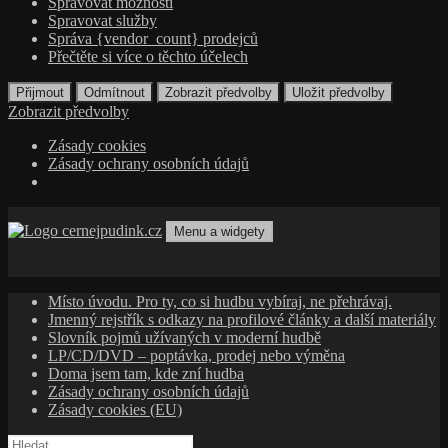
Spravovat možnosti
Spravovat služby
Správa {vendor_count} prodejců
Přečtěte si více o těchto účelech
Přijmout
Odmítnout
Zobrazit předvolby
Uložit předvolby
Zobrazit předvolby
Zásady cookies
Zásady ochrany osobních údajů
Přejít
k
Menu a widgety
obsahu
cernejpudink.cz
Hudební magazín o zapomenutých příbězích, jazzu, alternativě
webu
a albech s hlubším kontextem
Místo úvodu. Pro ty, co si hudbu vybíraj, ne přehrávaj.
Jmenný rejstřík s odkazy na profilové články a další materiály
Slovník pojmů užívaných v moderní hudbě
LP/CD/DVD – poptávka, prodej nebo výměna
Doma jsem tam, kde zní hudba
Zásady ochrany osobních údajů
Zásady cookies (EU)
Vyhledávání