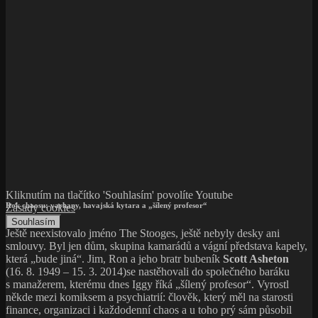
Kliknutím na tlačítko 'Souhlasím' povolíte Youtube
Rok chaosu: varhany, havajská kytara a „šílený profesor“
Zásady cookies
Souhlasím
Ještě neexistovalo jméno The Stooges, ještě nebyly desky ani
smlouvy. Byl jen dům, skupina kamarádů a vágní představa kapely,
která „bude jiná“. Jim, Ron a jeho bratr bubeník
Scott Asheton
(16. 8. 1949 – 15. 3. 2014)se nastěhovali do společného baráku
s manažerem, kterému dnes Iggy říká „šílený profesor“. Vyrostl
někde mezi komiksem a psychiatrií: člověk, který měl na starosti
finance, organizaci i každodenní chaos a u toho prý sám působil