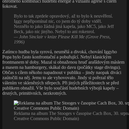
ohromeno kombinací hudební energie a vizuální agrese s cílem
šokovat.
Bylo to tak zprdele opravdový, až to bylo k neuvěření.
Iggy nepřipomínal nic, co jsem do tý doby viděl.
Neznělo to jako žádná jiná kapela, jako MC5, jako Jeff
Beck, jako nic jinýho. Nebyl to ani rokenrol.
— John Sinclair v knize Please Kill Me (Grove Press,
1996)
Zatímco hudba byla syrová, neumělá a divoká, chování Iggyho
Popa bylo často konfrontační a pobuřující. Nebyl klasickým
frontmanem té doby. Mazal si obnaženou hruď arašídovým máslem
a masem na hamburgery, skákal do davu (počátky stage divingu).
Občas s cílem někoho napadnout v publiku – jindy naopak diváci
zaútočili na něj. Jemu to ale vyhovovalo. Jindy si pořezal tělo
válením ve skleněných střepech. Při jiných příležitostech se před
publikem obnažil. Vše bylo součástí hudebních výbojů kapely –
drsných, primitivních, nezkrotných.
Reklama na album The Stooges v časopise Cach Box, 30. srpn
Creative Commons Public Domain)