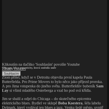
Kliknutím na tlačítko 'Souhlasím' povolíte Youtube
Chicago: lekce autenticity, která změnila směr
Zásady cookies
Souhlasím
Zlom přišel, když se v Detroitu objevila první kapela Paula
Butterfielda. Pro Prime Movers to bylo něco jako příjezd proroka.
A pro Jima vstupenka do jiného světa. Butterfieldův bubeník
Sam
Lay
si všiml mladého Osterberga a vzal ho pod svá křídla.
Jim se sbalil a odjel do Chicaga – do skutečného epicentra
elektrického blues. Bydlel ve sklepě
Boba Koestera
, šéfa labelu
Delmark, který vydával jen blues a jazz. Venku šedé město, uvnitř