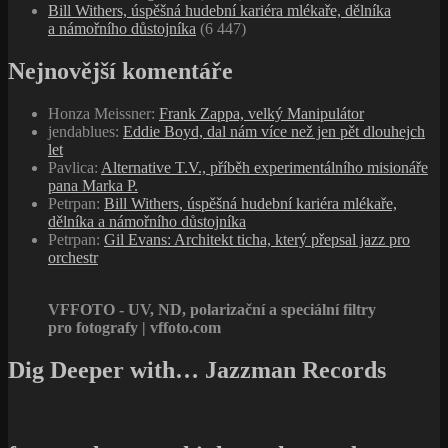
Bill Withers, úspěšná hudební kariéra mlékaře, dělníka
a námořního důstojníka
(6 447)
Nejnovější komentáře
Honza Meissner
:
Frank Zappa, velký Manipulátor
jendablues
:
Eddie Boyd, dal nám více než jen pět dlouhejch
let
Pavlica
:
Alternative T.V., příběh experimentálního misionáře
pana Marka P.
Petrpan
:
Bill Withers, úspěšná hudební kariéra mlékaře,
dělníka a námořního důstojníka
Petrpan
:
Gil Evans: Architekt ticha, který přepsal jazz pro
orchestr
VFFOTO - UV, ND, polarizační a speciální filtry
pro fotografy | vffoto.com
Dig Deeper with… Jazzman Records