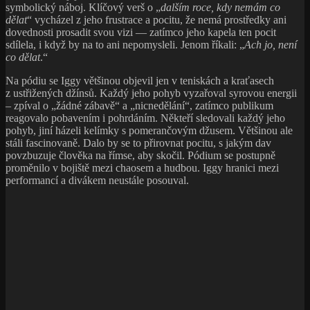
symbolický náboj. Klíčový verš o „
dalším roce, kdy nemám co
dělat
“ vycházel z jeho frustrace a pocitu, že nemá prostředky ani
dovednosti prosadit svou vizi — zatímco jeho kapela ten pocit
sdílela, i když by na to ani nepomysleli. Jenom říkali: „
Ach jo, není
co dělat
.“
Na pódiu se Iggy většinou objevil jen v teniskách a kraťasech
z ustřižených džínsů. Každý jeho pohyb vyzařoval syrovou energii
– zpíval o „žádné zábavě“ a „nicnedělání“, zatímco publikum
reagovalo pobavením i pohrdáním. Někteří sledovali každý jeho
pohyb, jiní házeli kelímky s pomerančovým džusem. Většinou ale
stáli fascinovaně. Dalo by se to přirovnat pocitu, s jakým dav
povzbuzuje člověka na římse, aby skočil. Pódium se postupně
proměnilo v bojiště mezi chaosem a hudbou. Iggy hranici mezi
performancí a divákem neustále posouval.