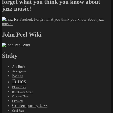
forget what you think you know about
jazz music!
John Peel Wiki
Štítky
Art Rock
Avantgarde
Bebop
Blues
Blues Rock
British Jazz Scene
Chicago Blues
Classical
Contemporary Jazz
Cool Jazz