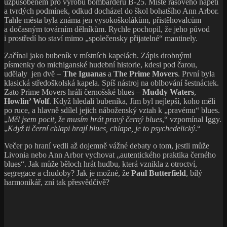
uzpůsobeném pro výrobu bombardérů B-25. Místě rasového napětí
a tvrdých podmínek, odkud docházel do škol bohatšího Ann Arbor.
Tahle města byla známa jen vysokoškolákům, přistěhovalcům
a dočasným továrním dělníkům. Rychle pochopil, že jeho původ
i prostředí ho staví mimo „společensky přijatelné“ mantinely.
Začínal jako bubeník v místních kapelách. Zápis drobnými
písmenky do michiganské hudební historie, kdesi pod čarou,
udělaly jen dvě –
The Iguanas
a
The Prime Movers
. První byla
klasická středoškolská kapela. Spíš nástroj na oblbování šestnáctek.
Zato Prime Movers hráli černošské blues –
Muddy Waters
,
Howlin’ Wolf
. Když hledali bubeníka, Jim byl nejlepší, koho měli
po ruce, a hlavně sdílel jejich náboženský vztah k „pravému“ blues.
„
Měl jsem pocit, že musím hrát pravý černý blues
,“ vzpomínal Iggy.
„
Když ti černí chlapi hrají blues, chlape, je to psychedelický
.“
Večer po hraní vedli až dojemně vážné debaty o tom, jestli může
Livonia nebo Ann Arbor vychovat „autentického praktika černého
blues“. Jak může běloch hrát hudbu, která vznikla z otroctví,
segregace a chudoby? Jak je možné, že
Paul Butterfield
, bílý
harmonikář, zní tak přesvědčivě?