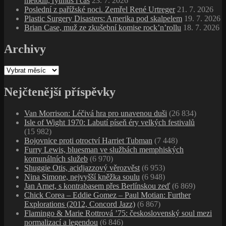
melodii, rytmus i čas
23. 7. 2026
Poslední z pařížské noci. Zemřel René Urtreger
21. 7. 2026
Plastic Surgery Disasters: Amerika pod skalpelem
19. 7. 2026
Brian Case, muž ze zkušební komise rock’n’rollu
18. 7. 2026
Archivy
Archivy
Nejčtenější příspěvky
Van Morrison: Léčivá hra pro unavenou duši
(26 834)
Isle of Wight 1970: Labutí píseň éry velkých festivalů
(15 982)
Bojovnice proti otroctví Harriet Tubman
(7 448)
Furry Lewis, bluesman ve službách memphiských
komunálních služeb
(6 970)
Shuggie Otis, acidjazzový věrozvěst
(6 953)
Nina Simone, nejvyšší kněžka soulu
(6 948)
Jan Arnet, s kontrabasem přes Berlínskou zeď
(6 869)
Chick Corea – Eddie Gomez – Paul Motian: Further
Explorations (2012, Concord Jazz)
(6 867)
Flamingo & Marie Rottrová ’75: československý soul mezi
normalizací a legendou
(6 846)