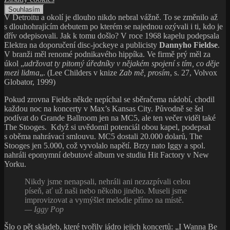
Souhlasím
V Detroitu a okolí je dlouho nikdo nebral vážně. To se změnilo až
s dlouhohrajícím debutem po kterém se najednou ozývali i ti, kdo je
dřív odepisovali. Jak k tomu došlo? V roce 1968 kapelu podepsala
Elektra na doporučení disc-jockeye a publicisty
Dannyho Fieldse
.
V branži měl renomé podnikavého hippíka. Ve firmě prý měl za
úkol „
udržovat ty pitomý úředníky v nějakém spojení s tím, co děje
mezi lidma
„. (Lee Childers v knize
Zab mě, prosím
, s. 27, Volvox
Globator, 1999)
Pokud zrovna Fields někde nepíchal se sběračema nádobí, chodil
každou noc na koncerty v Max’s Kansas City. Původně se šel
podívat do Grande Ballroom jen na MC5, ale ten večer viděl také
The Stooges. Když si uvědomil potenciál obou kapel, podepsal
s oběma nahrávací smlouvu. MC5 dostali 20.000 dolarů, The
Stooges jen 5.000, což vyvolalo napětí. Brzy nato Iggy a spol.
nahráli eponymní debutové album ve studiu Hit Factory v New
Yorku.
Nikdy jsme nenapsali, nehráli ani nezazpívali celou
píseň, ať už naši nebo někoho jiného. Museli jsme
improvizovat a vymýšlet melodie přímo na místě.
— Iggy Pop
Šlo o pět skladeb, které tvořily jádro jejich koncertů: „I Wanna Be