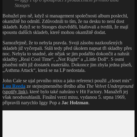
Stooges
Bohužel pro ně, když si management společnosti album poslechl,
okamžitě ho odmítl. Zdůvodnili to tím, že na desku to není dost
skladeb. Když se to Stooges dozvěděli, blafovali a tvrdili, že mají
spoustu dalších skladeb, které mohou okamžitě dodat.
Samozřejmě, že to nebyla pravda. Svoji zásobu nazkoušených
skladeb již vyčerpali. Stáli tedy před úkolem napsat tři skladby přes
noc. Nebyla to snadné, ale nějak se jim podařilo dokončit a nahrát
skladby „Real Cool Time“, „Not Right“ a „Little Doll“. S osmi
písněmi měli již dostatek materiálu. Dokonce jim zbyla jedna píseň,
„Asthma Attack“, která se na LP nedostala.
John Cale se ujal prvního mixu a jako referenci použil „closet mix“
Lou Reeda
ze stejnojmenného třetího alba
The Velvet Underground
(
spotify link
), které bylo také nahráno v Hit Factory. Manažeři jej
však neodsouhlasili. Finální verzi mixu, vydanou 5. srpna 1969,
připravili narychlo Iggy Pop a
Jac Holzman
.