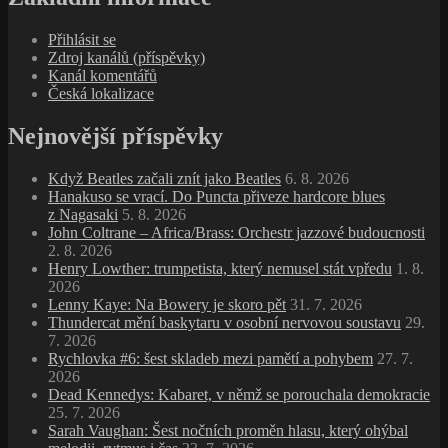
Přihlásit se
Zdroj kanálů (příspěvky)
Kanál komentářů
Česká lokalizace
Nejnovější příspěvky
Když Beatles začali znít jako Beatles
6. 8. 2026
Hanakuso se vrací. Do Puncta přiveze hardcore blues
z Nagasaki
5. 8. 2026
John Coltrane – Africa/Brass: Orchestr jazzové budoucnosti
2. 8. 2026
Henry Lowther: trumpetista, který nemusel stát vpředu
1. 8.
2026
Lenny Kaye: Na Bowery je skoro pět
31. 7. 2026
Thundercat mění baskytaru v osobní nervovou soustavu
29.
7. 2026
Rychlovka #6: šest skladeb mezi pamětí a pohybem
27. 7.
2026
Dead Kennedys: Kabaret, v němž se porouchala demokracie
25. 7. 2026
Sarah Vaughan: Šest nočních proměn hlasu, který ohýbal