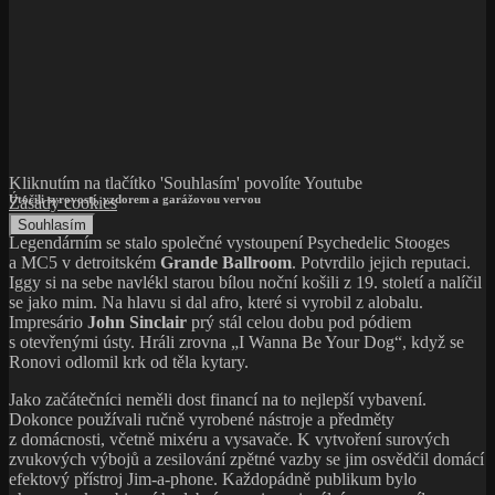
Kliknutím na tlačítko 'Souhlasím' povolíte Youtube
Útočili syrovostí, vzdorem a garážovou vervou
Zásady cookies
Souhlasím
Legendárním se stalo společné vystoupení Psychedelic Stooges
a MC5 v detroitském
Grande Ballroom
. Potvrdilo jejich reputaci.
Iggy si na sebe navlékl starou bílou noční košili z 19. století a nalíčil
se jako mim. Na hlavu si dal afro, které si vyrobil z alobalu.
Impresário
John Sinclair
prý stál celou dobu pod pódiem
s otevřenými ústy. Hráli zrovna „I Wanna Be Your Dog“, když se
Ronovi odlomil krk od těla kytary.
Jako začátečníci neměli dost financí na to nejlepší vybavení.
Dokonce používali ručně vyrobené nástroje a předměty
z domácnosti, včetně mixéru a vysavače. K vytvoření surových
zvukových výbojů a zesilování zpětné vazby se jim osvědčil domácí
efektový přístroj Jim-a-phone. Každopádně publikum bylo