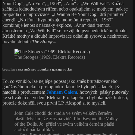
Your Dog“, „No Fun“, „1969“, „Ann“ a „We Will Fall“. Každá
začínala jednoduchým riffem nebo opakujícím se motivem, pak se
propadla do improvizace. „I Wanna Be Your Dog“ drtí primitivní
energií, „No Fun“ hypnotizuje monotónní repeticí, „1969“
kombinuje lenost s náznaky exploze, „Ann“ dusí temnou
atmosférou a „We Will Fall“ se rozvíjí do psychedelického rituálu.
Krátké motivy a dlouhé improvizace odhalují syrovou, nezkrotnou
povahu debutu
The Stooges
.
The Stooges (1969, Elektra Records)
brutalizovaná směs protopunku a garage rocku
To, co vzniklo, lze nejlépe popsat jako směs brutalizovaného
garážového rocku a protopunku. Jakmile bylo pět skladeb, jež
natočili s producentem
Johnem Calem
, hotových, pásky putovaly
ke schválení na vedení Elektra. Pro kapelu to byl okamžik hrdosti,
protože dokončili svou první LP. Alespoň si to mysleli.
John Cale chodil do studia ve svém velkém černém
plášti. Myslím, že zrovna viděl film Beyond the Valley
of the Dolls. Jo, přišel ve svém velkém černém plášti
a otočil pár knoflíků.
— Iggy Pop o spolupráci s producentem prvního alba