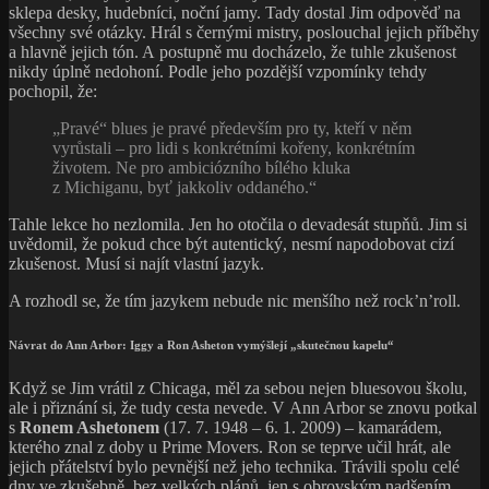
sklepa desky, hudebníci, noční jamy. Tady dostal Jim odpověď na
všechny své otázky. Hrál s černými mistry, poslouchal jejich příběhy
a hlavně jejich tón. A postupně mu docházelo, že tuhle zkušenost
nikdy úplně nedohoní. Podle jeho pozdější vzpomínky tehdy
pochopil, že:
„Pravé“ blues je pravé především pro ty, kteří v něm
vyrůstali – pro lidi s konkrétními kořeny, konkrétním
životem. Ne pro ambiciózního bílého kluka
z Michiganu, byť jakkoliv oddaného.“
Tahle lekce ho nezlomila. Jen ho otočila o devadesát stupňů. Jim si
uvědomil, že pokud chce být autentický, nesmí napodobovat cizí
zkušenost. Musí si najít vlastní jazyk.
A rozhodl se, že tím jazykem nebude nic menšího než rock’n’roll.
Návrat do Ann Arbor: Iggy a Ron Asheton vymýšlejí „skutečnou kapelu“
Když se Jim vrátil z Chicaga, měl za sebou nejen bluesovou školu,
ale i přiznání si, že tudy cesta nevede. V Ann Arbor se znovu potkal
s
Ronem Ashetonem
(17. 7. 1948 – 6. 1. 2009) – kamarádem,
kterého znal z doby u Prime Movers. Ron se teprve učil hrát, ale
jejich přátelství bylo pevnější než jeho technika. Trávili spolu celé
dny ve zkušebně, bez velkých plánů, jen s obrovským nadšením.