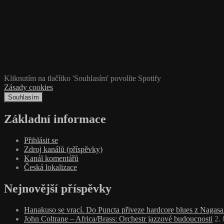
Kliknutím na tlačítko 'Souhlasím' povolíte Spotify
Zásady cookies
Souhlasím
Základní informace
Přihlásit se
Zdroj kanálů (příspěvky)
Kanál komentářů
Česká lokalizace
Nejnovější příspěvky
Hanakuso se vrací. Do Puncta přiveze hardcore blues z Nagasa
John Coltrane – Africa/Brass: Orchestr jazzové budoucnosti
2.