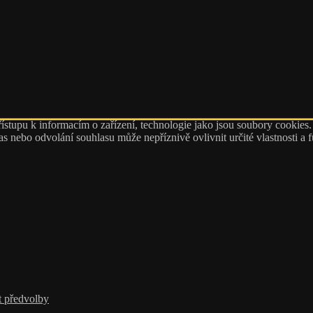
ístupu k informacím o zařízení, technologie jako jsou soubory cookies
 nebo odvolání souhlasu může nepříznivě ovlivnit určité vlastnosti a 
t předvolby