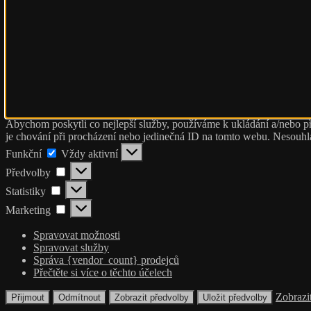
Abychom poskytli co nejlepší služby, používáme k ukládání a/nebo př
je chování při procházení nebo jedinečná ID na tomto webu. Nesouhlas
Funkční
Funkční
Vždy aktivní
Předvolby
Předvolby
Statistiky
Statistiky
Marketing
Marketing
Spravovat možnosti
Spravovat služby
Správa {vendor_count} prodejců
Přečtěte si více o těchto účelech
Zobrazi
Přijmout
Odmítnout
Zobrazit předvolby
Uložit předvolby