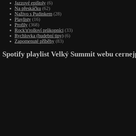
Jazzové epištoly
(6)
Na přeskáčku
(62)
Naživo s Pudinkem
(28)
Playlisty
(16)
Profily
(368)
Rock'n'rolloví průkopníci
(33)
Rychlovka (hudební tipy)
(6)
Zapomenuté příběhy
(83)
Spotify playlist Velký Summit webu cernej