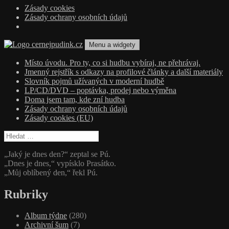
Zásady cookies
Zásady ochrany osobních údajů
Přejít
Menu a widgety
k
obsahu
cernejpudink.cz
Hudební magazín o zapomenutých příbězích, jazzu, alternativě a alb
Místo úvodu. Pro ty, co si hudbu vybíraj, ne přehrávaj.
webu
Jmenný rejstřík s odkazy na profilové články a další materiály
Slovník pojmů užívaných v moderní hudbě
LP/CD/DVD – poptávka, prodej nebo výměna
Doma jsem tam, kde zní hudba
Zásady ochrany osobních údajů
Zásady cookies (EU)
Vyhledávání
„Jaký je dnes den?“ zeptal se Pú.
„Dnes je dnes,“ vypísklo Prasátko.
„Můj oblíbený den,“ řekl Pú.
Rubriky
Album týdne
(280)
Archivní šum
(7)