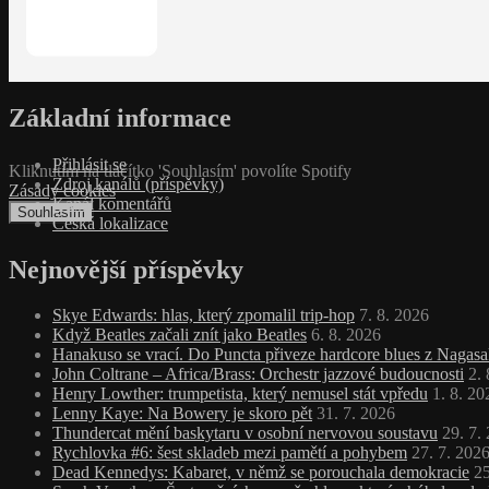
Základní informace
Přihlásit se
Kliknutím na tlačítko 'Souhlasím' povolíte Spotify
Zdroj kanálů (příspěvky)
Zásady cookies
Kanál komentářů
Souhlasím
Česká lokalizace
Nejnovější příspěvky
Skye Edwards: hlas, který zpomalil trip‑hop
7. 8. 2026
Když Beatles začali znít jako Beatles
6. 8. 2026
Hanakuso se vrací. Do Puncta přiveze hardcore blues z Nagasa
John Coltrane – Africa/Brass: Orchestr jazzové budoucnosti
2.
Henry Lowther: trumpetista, který nemusel stát vpředu
1. 8. 20
Lenny Kaye: Na Bowery je skoro pět
31. 7. 2026
Thundercat mění baskytaru v osobní nervovou soustavu
29. 7.
Rychlovka #6: šest skladeb mezi pamětí a pohybem
27. 7. 202
Dead Kennedys: Kabaret, v němž se porouchala demokracie
25