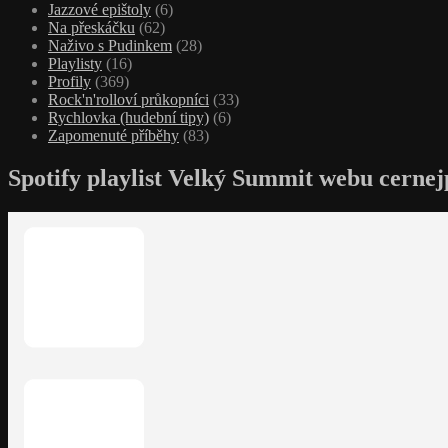
Jazzové epištoly
(6)
Na přeskáčku
(62)
Naživo s Pudinkem
(28)
Playlisty
(16)
Profily
(369)
Rock'n'rolloví průkopníci
(33)
Rychlovka (hudební tipy)
(6)
Zapomenuté příběhy
(83)
Spotify playlist Velký Summit webu cernej