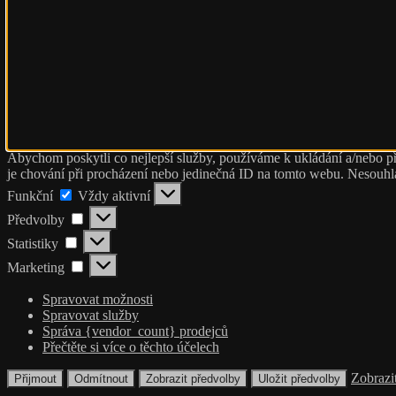
Abychom poskytli co nejlepší služby, používáme k ukládání a/nebo př
je chování při procházení nebo jedinečná ID na tomto webu. Nesouhlas
Funkční
Funkční
Vždy aktivní
Předvolby
Předvolby
Statistiky
Statistiky
Marketing
Marketing
Spravovat možnosti
Spravovat služby
Správa {vendor_count} prodejců
Přečtěte si více o těchto účelech
Zobrazi
Přijmout
Odmítnout
Zobrazit předvolby
Uložit předvolby