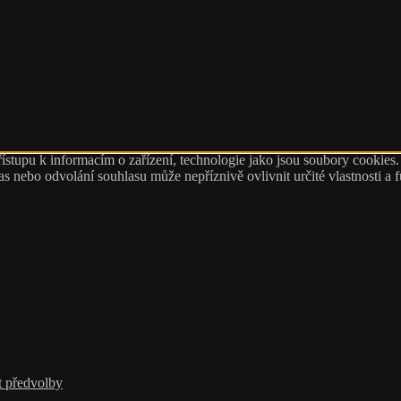
ístupu k informacím o zařízení, technologie jako jsou soubory cookies
 nebo odvolání souhlasu může nepříznivě ovlivnit určité vlastnosti a 
t předvolby