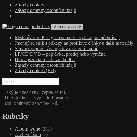
Zásady cookies
Zásady ochrany osobních údajů
Přejít
Menu a widgety
k
obsahu
cernejpudink.cz
Hudební magazín o zapomenutých příbězích, jazzu, alternativě a alb
Místo úvodu. Pro ty, co si hudbu vybíraj, ne přehrávaj.
webu
Jmenný rejstřík s odkazy na profilové články a další materiály
Slovník pojmů užívaných v moderní hudbě
LP/CD/DVD – poptávka, prodej nebo výměna
Doma jsem tam, kde zní hudba
Zásady ochrany osobních údajů
Zásady cookies (EU)
Vyhledávání
„Jaký je dnes den?“ zeptal se Pú.
„Dnes je dnes,“ vypísklo Prasátko.
„Můj oblíbený den,“ řekl Pú.
Rubriky
Album týdne
(281)
Archivní šum
(7)